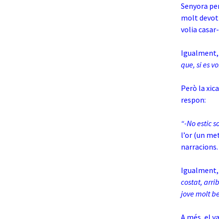
Senyora per
molt devot 
volia casar
Igualment, 
que, si es v
Però la xic
respon:
“-No estic 
l’or (un me
narracions.
Igualment,
costat, arr
jove molt be
A més, el v