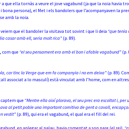
 a que ella tornàs a veure el jove vagabund (ja que la noia havia tr
i bona persona), el Met i els bandolers que l’acompanyaven la pre
-se amb la noia.
veiem que el bandoler la visitava tot sovint i que li deia
“que tenia 
olia casar amb ell, seria molt rica”
(p. 89).
a, com que
“el seu pensament era amb el bon i afable vagabund”
(p. 
sola, car tinc la Verge que em fa companyia i no em deixa”
(p. 89). C
tall associat a lo masculí) està vinculat amb l’home, com en altres
 captem que
“Mentre ella així plorava, el seu prec era escoltat i, per 
ibava al petit poble una important comitiva de gent a cavall, encapç
n vestit”
(p. 89), qui era el vagabund, el qual era el fill del rei.
agabund, en aplegar al palau, havia comentat a son pare (el rei),
“q