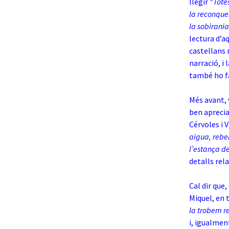
llegir
“Tote
la reconques
la sobirania
lectura d’a
castellans 
narració, i
també ho fa
Més avant, 
ben aprecia
Cérvoles i 
aigua, reben
l’estança d
detalls rel
Cal dir que
Miquel, en 
la trobem r
i, igualmen