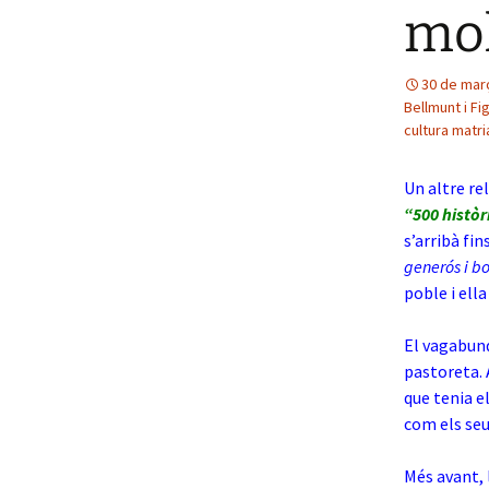
mol
30 de mar
Bellmunt i Fi
cultura matri
Un altre re
“500 històr
s’arribà fin
generós i 
poble i ell
El vagabund,
pastoreta. 
que tenia el
com els seu
Més avant, 