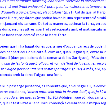
s les terres catalanes anaven quedant arreu netes de la presència dels
ta (…) anà tirant endavant. A poc a poc, les nostres terres tornaven 
 d’aquells a qui pertanyien, els catalans”
(p. 91). Cal dir que, al llarg
quest llibre, copsàrem que podria haver-hi una representació simbò
mitjançant els sarraïns. De totes maneres, estimar la terra, en aq
 la dona, en unes altres, són trets relacionats amb el matriarcali
 la bona consideració cap a la Mare Terra.
veiem que hi ha hagut dones que, a més d’ocupar càrrecs de poder,
des per part del Poble català, com ara, quan llegim que, entre la 
Vilosell (dues poblacions de la comarca de les Garrigues),
“hi havia 
t, una de les fonts que brollava, el nom de ‘font de la reina’, en recor
e tan digna personalitat pels nostres paratges”
(p. 92). A més, així, a
acionats amb la dona: l’aigua i una font.
, en un passatge posterior, es comenta que, en el segle XII, la devoc
terres catalanes,
“anava paral·lela amb la de sant Jordi, que, ja 80 
emarcada en les nostres terres”
(p. 92). Adduirem que són dos sants 
t, que la festivitat a Sant Jordi començà a celebrar-se a mitjan seg