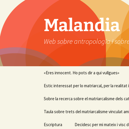
Vés
al
contingut
Malandia
Web sobre antropologia i sobre
«Eres innocent. Ho pots dir a qui vullgues»
Estic interessat per lo matriarcal, per la realitat
Sobre la recerca sobre el matriarcalisme dels ca
Taula sobre trets del matriarcalisme vinculat am
Escriptura
Decidesc per mi mateix i visc d