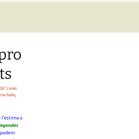
pro
ts
ida" (Joan
tractada
,
 l’estima a
llegendes
t, podem