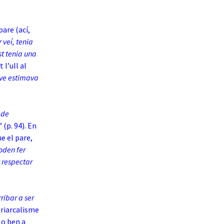
are (ací,
 veí, tenia
st tenia una
t l’ull al
ove estimava
 de
r”
(p. 94). En
e el pare,
oden fer
 respectar
ribar a ser
triarcalisme
 o ben a