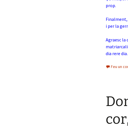
prop.
Finalment, 
i per la ge
Agraesc la 
matriarcali
dia rere dia.
Feu un co
Don
cor