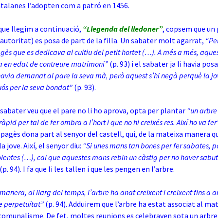
atalanes l’adopten com a patró en 1456.
 que llegim a continuació,
“Llegenda del lledoner”
, copsem que un p
’autoritat) es posa de part de la filla. Un sabater molt agarrat,
“Per
gès que es dedicava al cultiu del petit hortet (…). A més a més, aque
la en edat de contreure matrimoni”
(p. 93) i el sabater ja li havia posa
havia demanat al pare la seva mà, però aquest s’hi negà perquè la j
luós per la seva bondat”
(p. 93).
sabater veu que el pare no li ho aprova, opta per plantar
“un arbre
àpid per tal de fer ombra a l’hort i que no hi creixés res. Així ho va fe
 pagès dona part al senyor del castell, qui, de la mateixa manera qu
la jove. Així, el senyor diu:
“Si unes mans tan bones per fer sabates, p
olentes (…), cal que aquestes mans rebin un càstig per no haver sabut
(p. 94). I fa que li les tallen i que les pengen en l’arbre.
anera, al llarg del temps, l’arbre ha anat creixent i creixent fins a ar
e perpetuïtat”
(p. 94). Adduirem que l’arbre ha estat associat al ma
l comunalisme. De fet, moltes reunions es celebraven sota un arbre