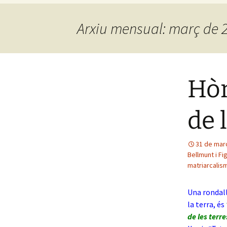
Arxiu mensual: març de 
Hòm
de 
31 de mar
Bellmunt i Fi
matriarcalis
Una rondall
la terra, és
de les terre