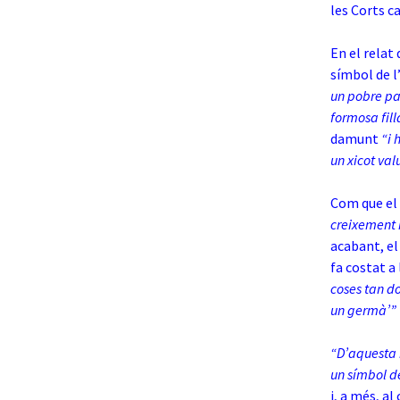
les Corts c
En el relat
símbol de l
un pobre pa
formosa fil
damunt
“i 
un xicot va
Com que el 
creixement r
acabant, el
fa costat a 
coses tan d
un germà’”
“D’aquesta m
un símbol d
i, a més, a