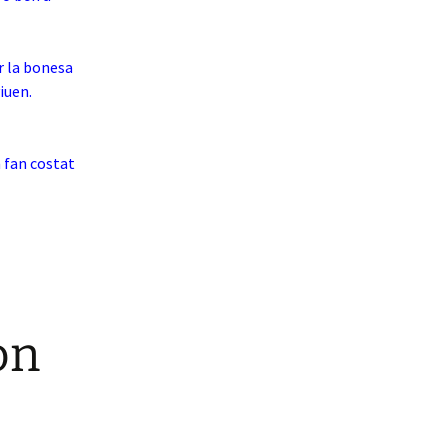
r la bonesa
iuen.
m fan costat
on