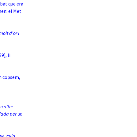
obat que era
nen: el Met
molt d’or i
89), li
om copsem,
un altre
alada per un
ue volia