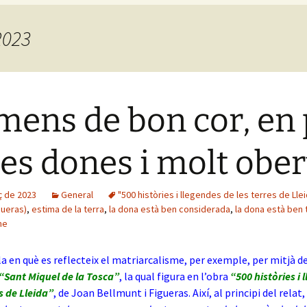
2023
ens de bon cor, en 
les dones i molt ober
ç de 2023
General
"500 històries i llegendes de les terres de Lle
gueras)
,
estima de la terra
,
la dona està ben considerada
,
la dona està ben 
me
a en què es reflecteix el matriarcalisme, per exemple, per mitjà de
“Sant Miquel de la Tosca”
, la qual figura en l’obra
“500 històries i 
s de Lleida”
, de Joan Bellmunt i Figueras. Així, al principi del rela