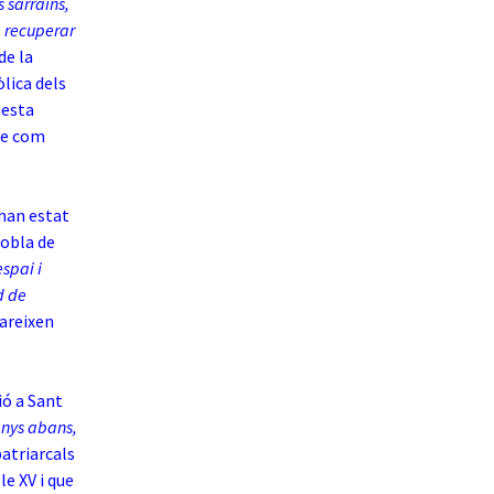
 sarraïns,
a recuperar
 de la
lica dels
uesta
sme com
 han estat
Pobla de
espai i
d de
pareixen
ió a Sant
anys abans,
patriarcals
le XV i que