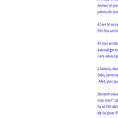
tornar al pe
plens de bo
El rei hi ac
fill fos un
El noi arrib
passatge en
i els seus (p
Llavors, du
Déu, sentir
-Met, per qu
Davant aques
cap mal”
(p
fa al fill d
de la jove. 