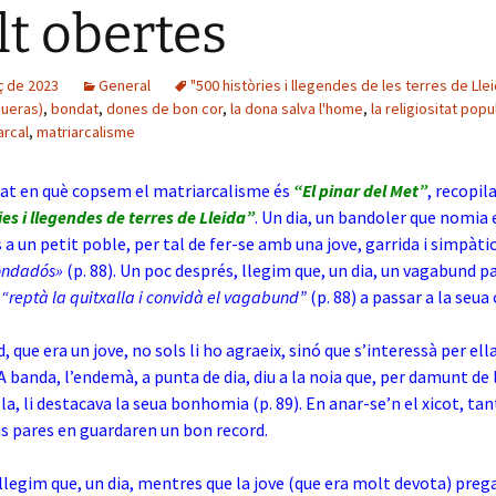
t obertes
ç de 2023
General
"500 històries i llegendes de les terres de Lle
gueras)
,
bondat
,
dones de bon cor
,
la dona salva l'home
,
la religiositat popu
arcal
,
matriarcalisme
lat en què copsem el matriarcalisme és
“El pinar del Met”
, recopil
ies i llegendes de terres de Lleida”
. Un dia, un bandoler que nomia 
s a un petit poble, per tal de fer-se amb una jove, garrida i simpàtic
bondadós»
(p. 88). Un poc després, llegim que, un dia, un vagabund p
a
“reptà la quitxalla i convidà el vagabund”
(p. 88) a passar a la seua
 que era un jove, no sols li ho agraeix, sinó que s’interessà per el
A banda, l’endemà, a punta de dia, diu a la noia que, per damunt de 
la, li destacava la seua bonhomia (p. 89). En anar-se’n el xicot, tan
s pares en guardaren un bon record.
llegim que, un dia, mentres que la jove (que era molt devota) pre