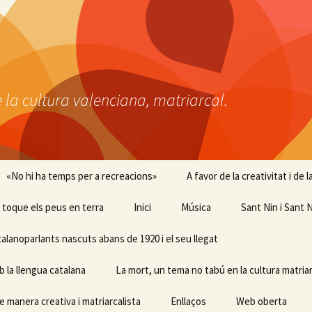
 la cultura valenciana, matriarcal.
«No hi ha temps per a recreacions»
A favor de la creativitat i de
 i toque els peus en terra
Inici
Música
Sant Nin i Sant N
talanoparlants nascuts abans de 1920 i el seu llegat
b la llengua catalana
La mort, un tema no tabú en la cultura matriar
e manera creativa i matriarcalista
Enllaços
Web oberta