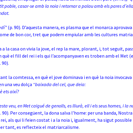
tit poble, casar-se amb la noia i retornar a palau amb els pares d’ella
ndat.
cedí”
(p. 90). D’aquesta manera, es plasma que el monarca
aprovava 
 home de bon cor, tret que podem empiular amb les cultures matria
a a la casa on vivia la jove, el rep la mare, plorant, i, tot seguit, p
 què el fill del rei i els qui l’acompanyaven es troben amb el Met (
. 90).
rant la comtessa, en què el jove dominava i en què la noia
invocava 
en una veu dolça
“baixada del cel, que deia:
è ets així?
ta veu, en Met caigué de genolls, es lliurà, ell i els seus homes, i la no
. 90). Per consegüent, la dona salva l’home: per una banda, Nostr
el rei, als qui li feien costat i a la noia i, igualment, ha sigut possibl
Per tant, es reflecteix el matriarcalisme.