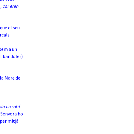
, car eren
que el seu
rcals.
assem a un
el bandoler)
la Mare de
ia no sofrí
a Senyora ho
e per mitjà