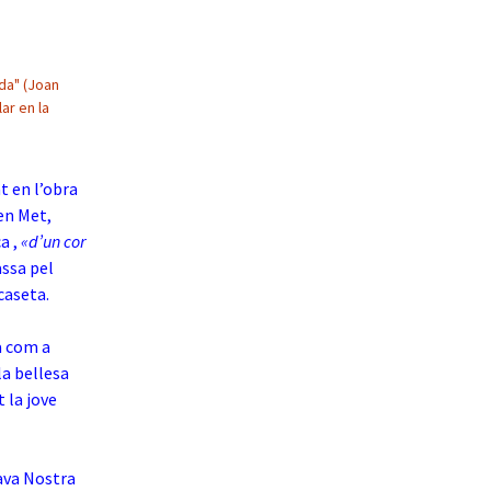
ida" (Joan
lar en la
at en l’obra
en Met,
a ,
«d’un cor
assa pel
 caseta.
la com a
la bellesa
t la jove
gava Nostra