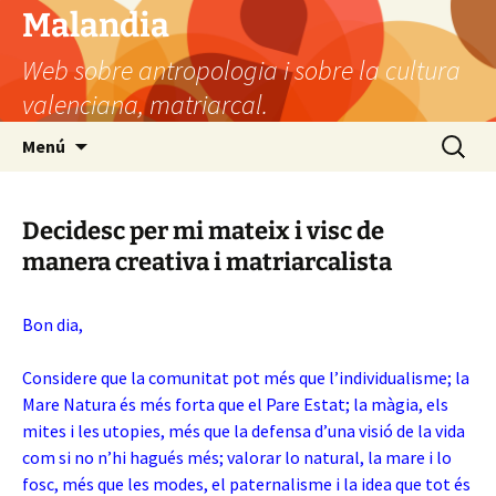
Vés
Malandia
al
Web sobre antropologia i sobre la cultura
contingut
valenciana, matriarcal.
Cerca:
Menú
Decidesc per mi mateix i visc de
manera creativa i matriarcalista
Bon dia,
Considere que la comunitat pot més que l’individualisme; la
Mare Natura és més forta que el Pare Estat; la màgia, els
mites i les utopies, més que la defensa d’una visió de la vida
com si no n’hi hagués més; valorar lo natural, la mare i lo
fosc, més que les modes, el paternalisme i la idea que tot és