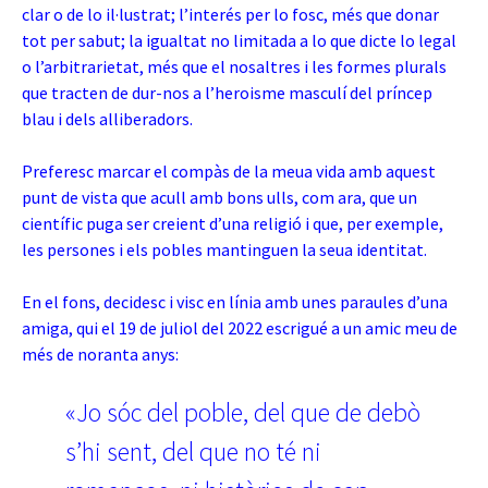
clar o de lo il·lustrat; l’interés per lo fosc, més que donar
tot per sabut; la igualtat no limitada a lo que dicte lo legal
o l’arbitrarietat, més que el nosaltres i les formes plurals
que tracten de dur-nos a l’heroisme masculí del príncep
blau i dels alliberadors.
Preferesc marcar el compàs de la meua vida amb aquest
punt de vista que acull amb bons ulls, com ara, que un
científic puga ser creient d’una religió i que, per exemple,
les persones i els pobles mantinguen la seua identitat.
En el fons, decidesc i visc en línia amb unes paraules d’una
amiga, qui el 19 de juliol del 2022 escrigué a un amic meu de
més de noranta anys:
«Jo sóc del poble, del que de debò
s’hi sent, del que no té ni