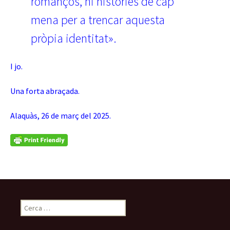
romanços, ni històries de cap
mena per a trencar aquesta
pròpia identitat».
I jo.
Una forta abraçada.
Alaquàs, 26 de març del 2025.
Cerca: