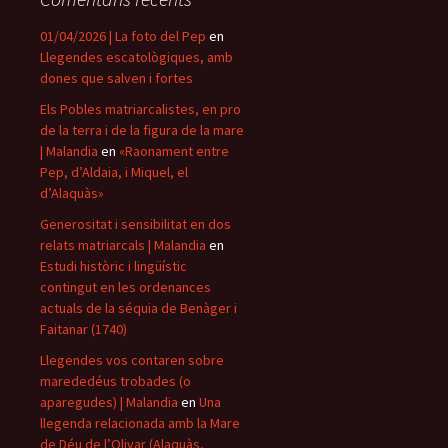
01/04/2026 | La foto del Pep
en
Llegendes escatològiques, amb
dones que salven i fortes
Els Pobles matriarcalistes, en pro
de la terra i de la figura de la mare
| Malandia
en
«Raonament entre
Pep, d’Aldaia, i Miquel, el
d’Alaquàs»
Generositat i sensibilitat en dos
relats matriarcals | Malandia
en
Estudi històric i lingüístic
contingut en les ordenances
actuals de la séquia de Benàger i
Faitanar (1740)
Llegendes vos contaren sobre
marededéus trobades (o
aparegudes) | Malandia
en
Una
llegenda relacionada amb la Mare
de Déu de l’Olivar (Alaquàs,