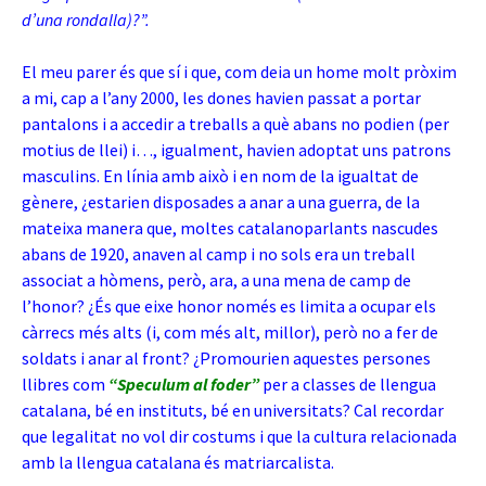
d’una rondalla)?”.
El meu parer és que sí i que, com deia un home molt pròxim
a mi, cap a l’any 2000, les dones havien passat a portar
pantalons i a accedir a treballs a què abans no podien (per
motius de llei) i…, igualment, havien adoptat uns patrons
masculins. En línia amb això i en nom de la igualtat de
gènere, ¿estarien disposades a anar a una guerra, de la
mateixa manera que, moltes catalanoparlants nascudes
abans de 1920, anaven al camp i no sols era un treball
associat a hòmens, però, ara, a una mena de camp de
l’honor? ¿És que eixe honor només es limita a ocupar els
càrrecs més alts (i, com més alt, millor), però no a fer de
soldats i anar al front? ¿Promourien aquestes persones
llibres com
“Speculum al foder”
per a classes de llengua
catalana, bé en instituts, bé en universitats? Cal recordar
que legalitat no vol dir costums i que
la cultura relacionada
amb la llengua catalana és matriarcalista.