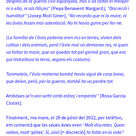
després de la guerra civil espanyola, mai li va faltar el menjar:
ni a ella, ni als fills/es”
(Pepa Benavent Margarit),
“Discreció i
humilitat”
(Josep Moll Giner),
“No recordo que ni la mare, ni
les àvies fessin mai ostentació. No hi havia gaire per fer-ne.
(La família de l’àvia paterna eren rics en terres, vivien dels
cultius i dels animals, però l’àvia mai va demanar res, ni quan
va faltar la mare, que va quedar tot pel germà gran, que era
qui treballava la terra, segons els costums)
Tanmateix, l’àvia materna també havia sigut de casa bona,
que deien, però, per la guerra, també ho va perdre tot.
Ambdues se’n van sortir amb esforç i empenta”
(Rosa Garcia
Clotet).
Finalment, ma mare, el 29 de juliol del 2022, per telèfon,
em comentà que les seues àvies eren
“Molt discretes. Quan
volien, molt
‘pilles’.
Sí, això
[= discreció]
fa falta en la vida”.