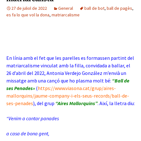
27 de juliol de 2022
General
ball de bot
,
ball de pagès
,
es fa lo que vol la dona
,
matriarcalisme
En línia amb el fet que les parelles es formassen partint del
matriarcalisme vinculat amb la filla, convidada a ballar, el
26 d’abril del 2022, Antonia Verdejo González m’envià un
missatge amb una cançó que ho plasma molt bé:
“Ball de
ses Penades»
(
https://www.viasona.cat/grup/aires-
mallorquins/jaume-company-i-els-seus-records/ball-de-
ses-penades
), del grup
“Aires Mallorquins”
. Així, la lletra diu:
“Venim a cantar panades
a casa de bona gent,