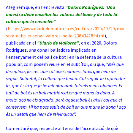
Afegirem que, en l’entrevista
“Dolors Rodríguez: ‘Una
maestra debe enseñar los valores del baile y de toda la
cultura que lo envuelve”
(
https://www.diariodemallorca.es/cultura/2020/11/20/mae
stra-debe-ensenar-valores-baile-23643418.html
),
publicada en el
“Diario de Mallorca”
, en el 2020, Dolors
Rodríguez, una dona i balladora implicada en
l’ensenyament del ball de bot i en la defensa de la cultura
popular, com podem veure en el subtítol, diu que,
“Més que
disciplina, jo crec que cal unes normes clares que hem de
seguir. Sobretot, la cultura que tenim. Cal seguir-la i aprendre-
la, que és lo que jo he intentat amb tots els meus alumnes. El
ball de bot és un ball matriarcal en què mana la dona. A
molts, açò no els agrada, però aquest ball és així i cal que el
conservem. Hi ha pocs estils de ball en què mane la dona i açò
és un detall que hem de reivindicar”.
Comentaré que, respecte al tema de l’acceptació de què