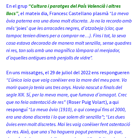
En el grup
“Cultura i paratges del País Valencià i altres
llocs”
, el mateix dia, Francesc Castellano plasmà
“La meva
àvia paterna era una dona molt discreta. Jo no la recordo amb
més
‘joies’
que les arracades negres, d’atzabeja (clar, que
tampoc tenien diners per a comprar-ne…). Fins i tot, la seva
casa estava decorada de manera molt senzilla, sense quadres
ni res, tan sols amb una magnífica làmpara al menjador,
d’aquelles antigues amb penjolls de vidre”.
En uns missatges, el 29 de juliol del 2022 ens respongueren
“L’única iaia que vaig conèixer era la mare del meu pare. Va
morir quan jo tenia uns tres anys. Havia nascut a finals del
segle XIX. Sí, per la meva mare, que fumava d’amagat. Crec
que no feia ostentació de res”
(Roser Puig Volart), a qui
responguí
“La meua àvia (1910), a qui coneguí fins al 2000,
era una dona discreta i lo que solem dir senzilla”
;
“Les dues
àvies eren molt discretes. Mai les vaig conèixer fent ostentació
de res. Això, que una s’ho haguera pogut permetre, ja que,