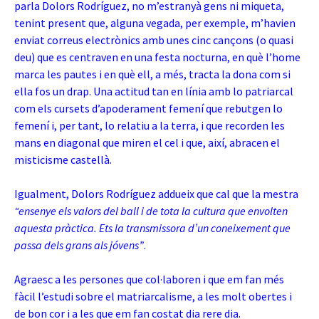
parla Dolors Rodríguez, no m’estranyà gens ni miqueta,
tenint present que, alguna vegada, per exemple, m’havien
enviat correus electrònics amb unes cinc cançons (o quasi
deu) que es centraven en una festa nocturna, en què l’home
marca les pautes i en què ell, a més, tracta la dona com si
ella fos un drap. Una actitud tan en línia amb lo patriarcal
com els cursets d’apoderament femení que rebutgen lo
femení i, per tant, lo relatiu a la terra, i que recorden les
mans en diagonal que miren el cel i que, així,
abracen el
misticisme castellà.
Igualment, Dolors Rodríguez addueix que cal que la mestra
“ensenye els valors del ball i de tota la cultura que envolten
aquesta pràctica. Ets la transmissora d’un coneixement que
passa dels grans als jóvens”
.
Agraesc a les persones que col·laboren i que em fan més
fàcil l’estudi sobre el matriarcalisme, a les molt obertes i
de bon cor i a les que em fan costat dia rere dia.