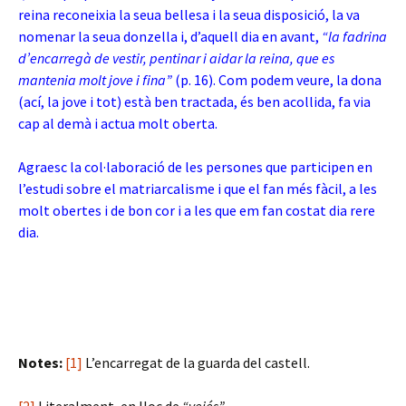
reina reconeixia la seua bellesa i la seua disposició, la va
nomenar la seua donzella i, d’aquell dia en avant,
“la fadrina
d’encarregà de vestir, pentinar i aidar la reina, que es
mantenia molt jove i fina”
(p. 16). Com podem veure, la dona
(ací, la jove i tot) està ben tractada, és ben acollida, fa via
cap al demà i actua molt oberta.
Agraesc la col·laboració de les persones que participen en
l’estudi sobre el matriarcalisme i que el fan més fàcil, a les
molt obertes i de bon cor i a les que em fan costat dia rere
dia.
Notes:
[1]
L’encarregat de la guarda del castell.