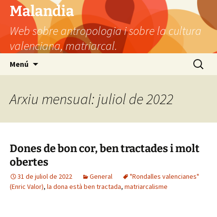
Vés
Malandia
al
Web sobre antropologia i sobre la cultura
contingut
valenciana, matriarcal.
Cerca:
Menú
Arxiu mensual: juliol de 2022
Dones de bon cor, ben tractades i molt
obertes
31 de juliol de 2022
General
"Rondalles valencianes"
(Enric Valor)
,
la dona està ben tractada
,
matriarcalisme