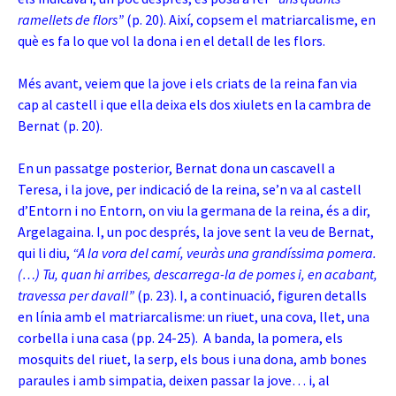
ramellets de flors”
(p. 20). Així, copsem el matriarcalisme, en
què es fa lo que vol la dona i en el detall de les flors.
Més avant, veiem que la jove i els criats de la reina fan via
cap al castell i que ella deixa els dos xiulets en la cambra de
Bernat (p. 20).
En un passatge posterior, Bernat dona un cascavell a
Teresa, i la jove, per indicació de la reina, se’n va al castell
d’Entorn i no Entorn, on viu la germana de la reina, és a dir,
Argelagaina. I, un poc després, la jove sent la veu de Bernat,
qui li diu,
“A la vora del camí, veuràs una grandíssima pomera.
(…) Tu, quan hi arribes, descarrega-la de pomes i, en acabant,
travessa per davall”
(p. 23). I, a continuació, figuren detalls
en línia amb el matriarcalisme: un riuet, una cova, llet, una
corbella i una casa (pp. 24-25). A
banda, la pomera, els
mosquits del riuet, la serp, els bous i una dona, amb bones
paraules i amb simpatia, deixen passar la jove… i, al