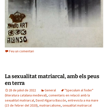
Feu un comentari
La sexualitat matriarcal, amb els peus
en terra
28 de juliol de 2022
General
"Speculum al foder"
(literatura catalana medieval)
,
comentaris en relació amb la
sexualitat matriarcal
,
David Algarra Bascón
,
entrevista a ma mare
(15 de febrer del 2020)
,
matriarcalisme
,
sexualitat matriarcal