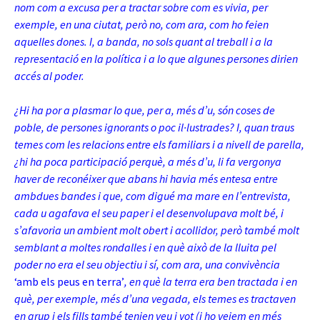
nom com a excusa per a tractar sobre com es vivia, per
exemple, en una ciutat, però no, com ara, com ho feien
aquelles dones. I, a banda, no sols quant al treball i a la
representació en la política i a lo que algunes persones dirien
accés al poder.
¿Hi ha por a plasmar lo que, per a, més d’u, són coses de
poble, de persones ignorants o poc il·lustrades? I, quan traus
temes com les relacions entre els familiars i a nivell de parella,
¿hi ha poca participació perquè, a més d’u, li fa vergonya
haver de reconéixer que abans hi havia més entesa entre
ambdues bandes i que, com digué ma mare en l’entrevista,
cada u agafava el seu paper i el desenvolupava molt bé, i
s’afavoria un ambient molt obert i acollidor, però també molt
semblant a moltes rondalles i en què això de la lluita pel
poder no era el seu objectiu i sí, com ara, una convivència
‘amb els peus en terra’
, en què la terra era ben tractada i en
què, per exemple, més d’una vegada, els temes es tractaven
en grup i els fills també tenien veu i vot (i ho veiem en més