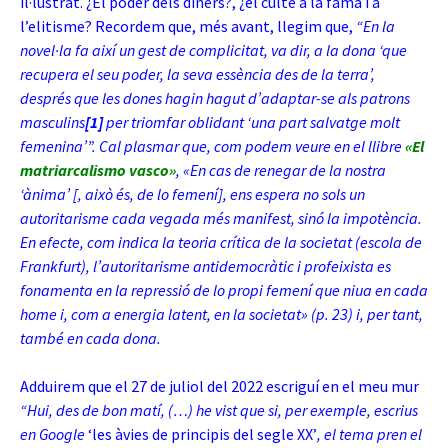
il·lustrat. ¿El poder dels diners?, ¿el culte a la fama i a
l’elitisme? Recordem que, més avant, llegim que,
“En la
novel·la fa així un gest de complicitat, va dir, a la dona ‘que
recupera el seu poder, la seva essència des de la terra’,
després que les dones hagin hagut d’adaptar-se als patrons
masculins
[1]
per triomfar oblidant ‘una part salvatge molt
femenina’”. Cal plasmar que, com podem veure en el llibre
«El
matriarcalismo vasco»
, «En cas de renegar de la nostra
‘ànima’ [, això és, de lo femení], ens espera no sols un
autoritarisme cada vegada més manifest, sinó la impotència.
En efecte, com indica la teoria crítica de la societat (escola de
Frankfurt), l’autoritarisme antidemocràtic i profeixista es
fonamenta en la repressió de lo propi femení que niua en cada
home i, com a energia latent, en la societat» (p. 23) i, per tant,
també en cada dona.
Adduirem que el 27 de juliol del 2022 escriguí en el meu mur
“Hui, des de bon matí, (…) he vist que si, per exemple, escrius
en Google
‘les àvies de principis del segle XX’
, el tema pren el