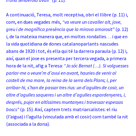
n’anà senderola avall”
(p. 11).
A continuació, Teresa, molt receptiva, obri el llibre (p. 11) i,
com, en dues vegades més,
“va veure un cavaller alt, jove,
greu i de magnífica presència que la mirava amorosit”
(p. 12)
i, de la mateixa manera que, en moltes rondalles… i que en
la vida quotidiana de dones catalanoparlants nascudes
abans de 1920 i tot, és ella qui té la darrera paraula (p. 12) i,
així, quan el jove es presenta per tercera vegada, a primera
hora de la nit, afig a Teresa:
“Jo sóc Bernat (…). Si volguesses
parlar-me o veure’m d’avui en avant, hauries de venir al
castell de ma mare, la reina de la serra dels Plans; i, per
arribar-hi, s’han de passar tres rius: un d’agulles de cosir, un
altre d’agulles saqueres i un altre d’agulles espardenyeres, i,
després, pujar en altíssimes muntanyes i travessar espessos
boscs”
(p. 15). Així, captem trets matriarcalistes: el riu
(l’aigua) i l’agulla (vinculada amb el cosir) com també la nit
(associada a la dona).