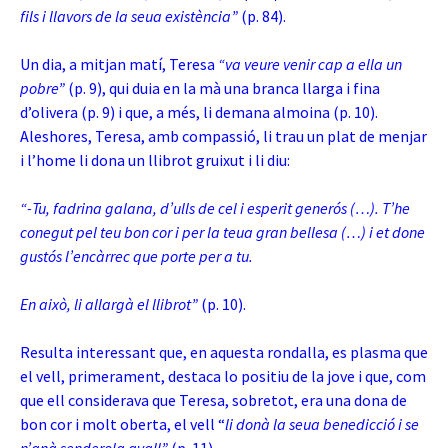
fils i llavors de la seua existència”
(p. 84).
Un dia, a mitjan matí, Teresa
“va veure venir cap a ella un
pobre”
(p. 9), qui duia en la mà una branca llarga i fina
d’olivera (p. 9) i que, a més, li demana almoina (p. 10).
Aleshores, Teresa, amb compassió, li trau un plat de menjar
i l’home li dona un llibrot gruixut i li diu:
“-Tu, fadrina galana, d’ulls de cel i esperit generós (…). T’he
conegut pel teu bon cor i per la teua gran bellesa (…) i et done
gustós l’encàrrec que porte per a tu.
En això, li allargà el llibrot”
(p. 10).
Resulta interessant que, en aquesta rondalla, es plasma que
el vell, primerament, destaca lo positiu de la jove i que, com
que ell considerava que Teresa, sobretot, era una dona de
bon cor i molt oberta, el vell “
li donà la seua benedicció i se