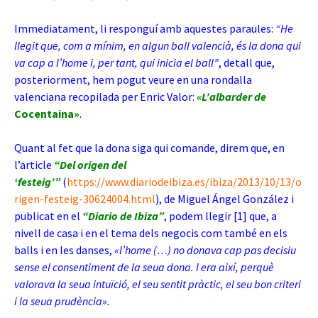
Immediatament, li responguí amb aquestes paraules:
“He
llegit que, com a mínim, en algun ball valencià, és la dona qui
va cap a l’home i, per tant, qui inicia el ball”
, detall que,
posteriorment, hem pogut veure en una rondalla
valenciana recopilada per Enric Valor:
«L’albarder de
Cocentaina»
.
Quant al fet que la dona siga qui comande, direm que, en
l’article
“Del origen del
‘festeig’”
(
https://www.diariodeibiza.es/ibiza/2013/10/13/o
rigen-festeig-30624004.html
), de Miguel Ángel González i
publicat en el
“Diario de Ibiza”
, podem llegir [1] que, a
nivell de casa i en el tema dels negocis com també en els
balls i en les danses,
«l’home (…) no donava cap pas decisiu
sense el consentiment de la seua dona. I era així, perquè
valorava la seua intuïció, el seu sentit pràctic, el seu bon criteri
i la seua prudència».