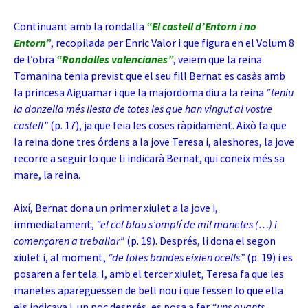
Continuant amb la rondalla
“El castell d’Entorn i no
Entorn”
, recopilada per Enric Valor i que figura en el Volum 8
de l’obra
“Rondalles valencianes”
, veiem que la reina
Tomanina tenia previst que el seu fill Bernat es casàs amb
la princesa Aiguamar i que la majordoma diu a la reina
“teniu
la donzella més llesta de totes les que han vingut al vostre
castell”
(p. 17), ja que feia les coses ràpidament. Això fa que
la reina done tres órdens a la jove Teresa i, aleshores, la jove
recorre a seguir lo que li indicarà Bernat, qui coneix més sa
mare, la reina.
Així, Bernat
dona un primer xiulet a la jove i,
immediatament,
“el cel blau s’omplí de mil manetes (…) i
començaren a treballar”
(p. 19). Després, li dona el segon
xiulet i, al moment,
“de totes bandes eixien ocells”
(p. 19) i es
posaren a fer tela. I, amb el tercer xiulet, Teresa fa que les
manetes apareguessen de bell nou i que fessen lo que ella
els indicava i, un poc després, es posa a fer
“uns quants