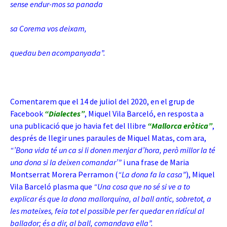
sense endur-mos sa panada
sa Corema vos deixam,
quedau ben acompanyada”.
Comentarem que el 14 de juliol del 2020, en el grup de
Facebook
“Dialectes”
, Miquel Vila Barceló, en resposta a
una publicació que jo havia fet del llibre
“Mallorca eròtica”
,
després de llegir unes paraules de Miquel Matas, com ara,
“’Bona vida té un ca si li donen menjar d’hora, però millor la té
una dona si la deixen comandar’”
i una frase de Maria
Montserrat Morera Perramon (
“La dona fa la casa”
), Miquel
Vila Barceló plasma que
“Una cosa que no sé si ve a to
explicar és que la dona mallorquina, al ball antic, sobretot, a
les mateixes, feia tot el possible per fer quedar en ridícul al
ballador; és a dir, al ball, comandava ella”.