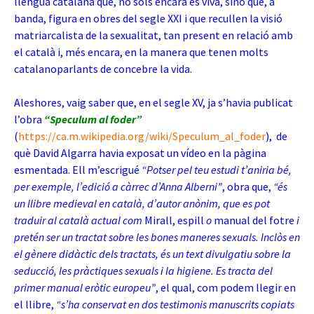
llengua catalana que, no sols encara és viva, sinó que, a
banda, figura en obres del segle XXI i que recullen la visió
matriarcalista de la sexualitat, tan present en relació amb
el català i, més encara, en la manera que tenen molts
catalanoparlants de concebre la vida.
Aleshores, vaig saber que, en el segle XV, ja s’havia publicat
l’obra
“Speculum al foder”
(
https://ca.m.wikipedia.org/wiki/Speculum_al_foder
)
, de
què David Algarra havia exposat un vídeo en la pàgina
esmentada. Ell m’escrigué
“Potser pel teu estudi t’aniria bé,
per exemple, l’edició a càrrec d’Anna Alberni”
, obra que,
“és
un llibre medieval en català, d’autor anònim, que es pot
traduir al català actual com
Mirall, espill
o
manual del fotre
i
pretén ser un tractat sobre les bones maneres sexuals. Inclòs en
el gènere didàctic dels tractats, és un text divulgatiu sobre la
seducció, les pràctiques sexuals i la higiene. Es tracta del
primer manual eròtic europeu”
, el qual, com podem llegir en
el llibre,
“s’ha conservat en dos testimonis manuscrits copiats