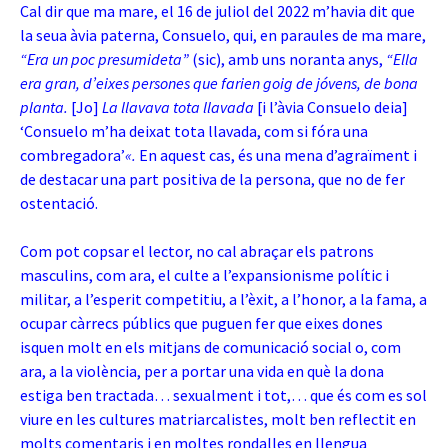
Cal dir que ma mare, el 16 de juliol del 2022 m’havia dit que
la seua àvia paterna, Consuelo, qui, en paraules de ma mare,
“Era un poc presumideta”
(sic), amb uns noranta anys,
“Ella
era gran, d’eixes persones que farien goig de jóvens, de bona
planta.
[Jo]
La llavava tota llavada
[i l’àvia Consuelo deia]
‘Consuelo m’ha deixat tota llavada, com si fóra una
combregadora’
«
.
En aquest cas, és una mena d’agraïment i
de destacar una part positiva de la persona, que no de fer
ostentació.
Com pot copsar el lector, no cal abraçar els patrons
masculins, com ara, el culte a l’expansionisme polític i
militar, a l’esperit competitiu, a l’èxit, a l’honor, a la fama, a
ocupar càrrecs públics que puguen fer que eixes dones
isquen molt en els mitjans de comunicació social o, com
ara, a la violència, per a portar una vida en què la dona
estiga ben tractada… sexualment i tot,… que és com es sol
viure en les cultures matriarcalistes, molt ben reflectit en
molts comentaris i en moltes rondalles en llengua