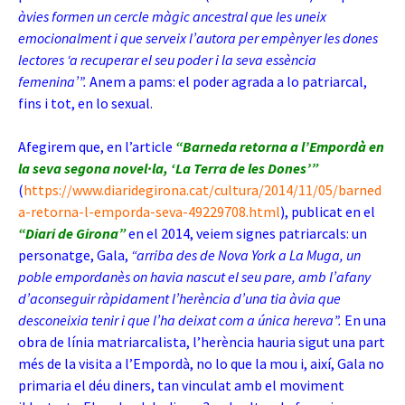
àvies formen un cercle màgic ancestral que les uneix
emocionalment i que serveix l’autora per empènyer les dones
lectores ‘a recuperar el seu poder i la seva essència
femenina’”.
Anem a pams: el poder agrada a lo patriarcal,
fins i tot, en lo sexual.
Afegirem que, en l’article
“Barneda retorna a l’Empordà en
la seva segona novel·la, ‘La Terra de les Dones’”
(
https://www.diaridegirona.cat/cultura/2014/11/05/barned
a-retorna-l-emporda-seva-49229708.html
), publicat en el
“Diari de Girona”
en el 2014, veiem signes patriarcals: un
personatge, Gala,
“arriba des de Nova York a La Muga, un
poble empordanès on havia nascut el seu pare, amb l’afany
d’aconseguir ràpidament l’herència d’una tia àvia que
desconeixia tenir i que l’ha deixat com a única hereva”.
En una
obra de línia matriarcalista, l’herència hauria sigut una part
més de la visita a l’Empordà, no lo que la mou i, així, Gala no
primaria el déu diners, tan vinculat amb el moviment