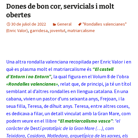
Dones de bon cor, servicials i molt
obertes
30 de juliol de 2022
General
"Rondalles valencianes"
(Enric Valor)
,
garridesa
,
joventut
,
matriarcalisme
Una altra rondalla valenciana recopilada per Enric Valor i en
què es plasma molt el matriarcalisme és
“El castell
d’Entorn i no Entorn”
,
la qual figura en el Volum 8 de l’obra
«Rondalles valencianes»
, relat que, d
e principi, ja té un títol
semblant al d’altres rondalles en llengua catalana. En una
cabana, vivien un pastor d’uns seixanta anys, Frejoan, i la
seua filla, Teresa, de díhuit anys. Teresa, entre altres coses,
es dedicava a filar, un detall vinculat amb la Gran Mare, com
podem veure en el llibre
“El matriarcalismo vasco”
:
“el
caràcter de
Destí
prototípic de la Gran Mare (…), com
Teixidora, Cosidora, Motledora, arquetípica de les xarxes, els