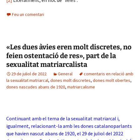
[2]
Literalment, en lloc de
“veiés”.
Feu un comentari
«Les dues àvies eren molt discretes, no
feien ostentació de res», part de la
sexualitat matriarcalista
29 de juliol de 2022
General
comentaris en relació amb
la sexualitat matriarcal
,
dones molt discretes
,
dones molt obertes
,
dones nascudes abans de 1920
,
matriarcalisme
Continuant amb el tema de la sexualitat matriarcal i,
igualment, relacionant-la amb les dones catalanoparlants
que havien nascut abans de 1920, el 29 de juliol del 2022