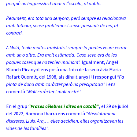
perquè no haguessin d’anar a l’escola, al poble.
Realment, era tota una senyora, però sempre es relacionava
amb tothom, sense problemes i sense presumir de res, al
contrari.
A Moià, tenia moltes amistats i sempre la podies veure xerrar
amb un o altre. Era molt estimada. Casa seva era de les
poques cases que no tenien malnom”.
Igualment, Àngel
Blanch Picanyol ens posà una foto de la seua àvia Maria
Rafart Queralt, del 1908, als díhuit anys i li responguí
“Fa
pinta de dona amb caràcter però no precipitada”
i ens
comentà
“Molt caràcter i molt recta!”.
En el grup
“Frases cèlebres i dites en català”
, el 29 de juliol
del 2022, Ramona Ibarra ens comentà
“Absolutament
discretes, Lluís. Ara,… elles decidien, elles organitzaven les
vides de les famílies”.