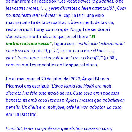
demanàrem en Facebook
“Les vostres àvies (o padrines) o bé
les vostres mares, (…) ¿eren discretes o feien ostentació? ¿Com
ho manifestaven? Gràcies”.
Al cap i a la fi, una visió
matriarcalista de la sexualitat i, òbviament, de la vida,
restaria molt lluny, com ara, de l’orgull de ser dona i
s’acostaria molt més a lo que, en el llibre
“El
matriarcalismo vasco”
,
figura com
“influència ‘estacionària’
i nucli social”
(nota 9, p. 27) i recordaria eixe
«Dionís (…)
vitalista
no-agressiu i envoltat de la seua Dona
[1]
”
(p. 68),
com en moltes rondalles en llengua catalana.
En el meu mur, el 29 de juliol del 2022, Àngel Blanch
Picanyol ens escrigué
“L’àvia Maria (de Moià) era molt
discreta i no feia ostentació de res. Casa seva eren pagesos
benestants amb casa i terres pròpies i mossos que treballaven
per ells. Un d’ells era molt jove, orfe i el van adoptar. La casa
era
‘La Datzira’.
Fins i tot, tenien un professor que els feia classes a casa,