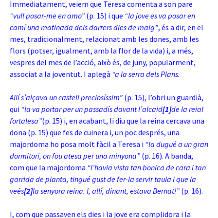
Immediatament, veiem que Teresa comenta a son pare
“vull posar-me en amo”
(p. 15) i que
“la jove es va posar en
camí una matinada dels darrers dies de maig”
, és a dir, en el
mes, tradicionalment, relacionat amb les dones, amb les
flors (potser, igualment, amb la flor de la vida) i, a més,
vespres del mes de l’acció, això és, de juny, popularment,
associat a la joventut. I aplegà
“a la serra dels Plans.
Allí s’alçava un castell preciosíssim”
(p. 15), l’obri un guardià,
qui
“la va portar per un
passadís davant l’alcaid
[1]
de la reial
fortalesa”
(p. 15) i, en acabant, li diu que la reina cercava una
dona (p. 15) que fes de cuinera i, un poc després, una
majordoma ho posa molt fàcil a Teresa i
“la dugué a un gran
dormitori, on fou atesa per una minyona”
(p. 16). A banda,
com que la majordoma
“l’havia vista tan bonica de cara i tan
garrida de planta, tingué gust de fer-la servir taula i que la
veés
[2]
la senyora reina. I, allí, dinant, estava Bernat!”
(p. 16).
I, com que passaven els dies i la jove era complidora i la