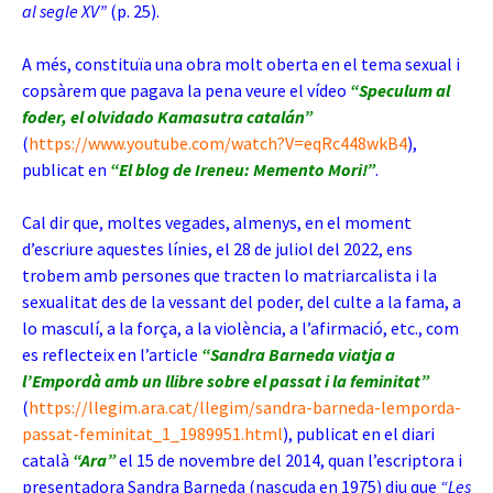
al segle XV”
(p. 25).
A més, constituïa una obra molt oberta en el tema sexual i
copsàrem que pagava la pena veure el vídeo
“Speculum al
foder, el olvidado Kamasutra catalán”
(
https://www.youtube.com/watch?V=eqRc448wkB4
),
publicat en
“El blog de Ireneu: Memento Mori!”
.
Cal dir que, moltes vegades, almenys, en el moment
d’escriure aquestes línies, el 28 de juliol del 2022, ens
trobem amb persones que tracten lo matriarcalista i la
sexualitat des de la vessant del poder, del culte a la fama, a
lo masculí, a la força, a la violència, a l’afirmació, etc., com
es reflecteix en l’article
“Sandra Barneda viatja a
l’Empordà amb un llibre sobre el passat i la feminitat”
(
https://llegim.ara.cat/llegim/sandra-barneda-lemporda-
passat-feminitat_1_1989951.html
),
publicat en el diari
català
“Ara”
el 15 de novembre del 2014, quan l’escriptora i
presentadora Sandra Barneda (nascuda en 1975) diu que
“Les