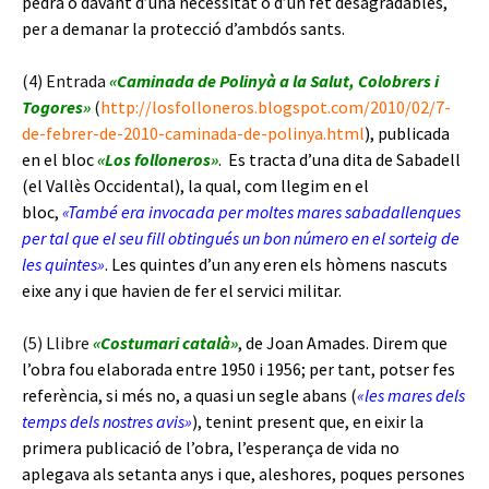
pedra o davant d’una necessitat o d’un fet desagradables,
per a demanar la protecció d’ambdós sants.
(4) Entrada
«Caminada de Polinyà a la Salut, Colobrers i
Togores»
(
http://losfolloneros.blogspot.com/2010/02/7-
de-febrer-de-2010-caminada-de-polinya.html
), publicada
en el bloc
«Los folloneros»
. Es tracta d’una dita de Sabadell
(el Vallès Occidental), la qual, com llegim en el
bloc,
«També era invocada per moltes mares sabadallenques
per tal que el seu fill obtingués un bon número en el sorteig de
les quintes»
. Les quintes d’un any eren els hòmens nascuts
eixe any i que havien de fer el servici militar.
(5) Llibre
«Costumari català»
, de Joan Amades. Direm que
l’obra fou elaborada entre 1950 i 1956; per tant, potser fes
referència, si més no, a quasi un segle abans (
«les mares dels
temps dels nostres avis»
), tenint present que, en eixir la
primera publicació de l’obra, l’esperança de vida no
aplegava als setanta anys i que, aleshores, poques persones