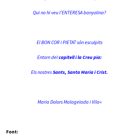
Qui no hi veu l’ENTERESA banyolina?
El BON COR i PIETAT són esculpits
Entorn del
capitell i la Creu pia:
Els nostres
Sants, Santa Maria i Crist.
Maria Dolors Malagelada i Vila
«
Font: