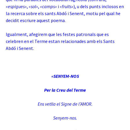
«espigues»
,
«sol»
,
«camps»
i
«fruits»
), u dels punts inclosos en
la recerca sobre els sants Abdó i Senent, motiu pel qual he
decidit escriure aquest poema.
Igualment, afegirem que les festes patronals que es
celebren en el Terme estan relacionades amb els Sants
Abdó i Senent.
«SENYEM-NOS
Per la Creu del Terme
Ens vetlla el Signe de l’AMOR.
Senyem-nos.