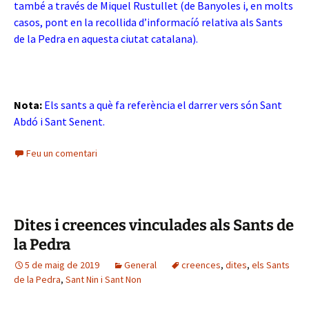
també a través de Miquel Rustullet (de Banyoles i, en molts
casos, pont en la recollida d’informacíó relativa als Sants
de la Pedra en aquesta ciutat catalana).
Nota:
Els sants a què fa referència el darrer vers són Sant
Abdó i Sant Senent.
Feu un comentari
Dites i creences vinculades als Sants de
la Pedra
5 de maig de 2019
General
creences
,
dites
,
els Sants
de la Pedra
,
Sant Nin i Sant Non