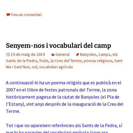
Feu un comentari
Senyem-nos i vocabulari del camp
19 de maig de 2019
General
Banyoles
,
camps
,
els
Sants de la Pedra
,
fruits
,
la Creu del Terme
,
poesia religiosa
,
Sant
Nin i Sant Non
,
sol
,
vocabulari agrícola
A continuació hi ha un poema religiós que es publicà en el
2007 en el llibre de festes patronals del Terme, la zona
històricament pagesa de la ciutat de Banyoles (el Pla de
l’Estany), vint anys després de la inauguració de la Creu del
Terme.
Tot i que no apareixen referències als Sants de la Pedra, sí
que hi ha paraules del vocabulari agrícola (com ara,