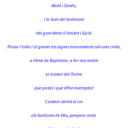
Abdò i Senén,
i la llum del testimoni
del gran Amor il·limitat i lúcid.
Passa l’estiu i al graner els signes trascendents són una crida,
a ritme de Baptisme, a fer-nos nostre
el misteri del Terme
que pasta i que difon exemples!
Cantem obrint el cor
als horitzons de Déu, penyora certa