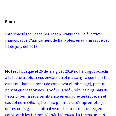
Font:
Informació facilitada per Josep Grabuleda Sitjà, arxiver
municipal de l’Ajuntament de Banyoles, en un missatge del
19 de juny del 2018.
Notes:
Tot i que el 26 de maig del 2019 no he pogut accedir
a la lectura dels arxius enviats en el missatge a què hem fet
esment abans (a pesar de conservar el missatge), podem
pensar que les formes
«Abdò»
i
«Abdè»
, són les originals de
l’escrit (per la seua semblança en escriure-les) i que, en el
cas del nom
«Abdè»
, ho seria per motius d’imprempta, ja
que és no és gens habitual veure-hi escrit el nom i sí, en
canvi, amb les formes
«Abdó»
i
«Abdon».
La forma amb
-n