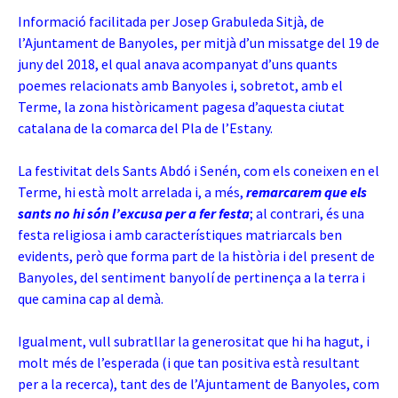
Informació facilitada per Josep Grabuleda Sitjà, de
l’Ajuntament de Banyoles, per mitjà d’un missatge del 19 de
juny del 2018, el qual anava acompanyat d’uns quants
poemes relacionats amb Banyoles i, sobretot, amb el
Terme, la zona històricament pagesa d’aquesta ciutat
catalana de la comarca del Pla de l’Estany.
La festivitat dels Sants Abdó i Senén, com els coneixen en el
Terme, hi està molt arrelada i, a més,
remarcarem que els
sants no hi són l’excusa per a fer festa
; al contrari, és una
festa religiosa i amb característiques matriarcals ben
evidents, però que forma part de la història i del present de
Banyoles, del sentiment banyolí de pertinença a la terra i
que camina cap al demà.
Igualment, vull subratllar la generositat que hi ha hagut, i
molt més de l’esperada (i que tan positiva està resultant
per a la recerca), tant des de l’Ajuntament de Banyoles, com