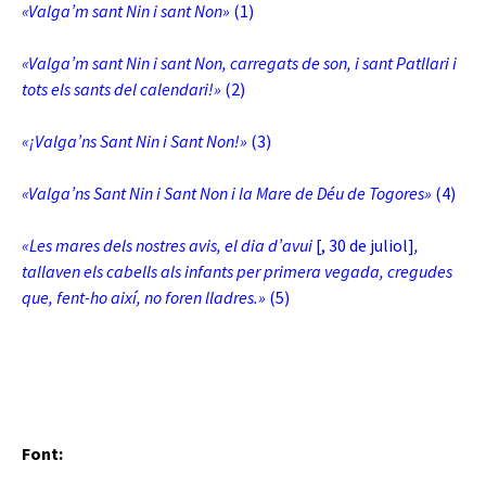
«Valga’m sant Nin i sant Non»
(1)
«Valga’m sant Nin i sant Non, carregats de son, i sant Patllari i
tots els sants del calendari!»
(2)
«¡Valga’ns Sant Nin i Sant Non!»
(3)
«Valga’ns Sant Nin i Sant Non i la Mare de Déu de Togores»
(4)
«Les mares dels
nostres avis, el dia d’avui
[, 30 de juliol]
,
tallaven els cabells als infants per primera vegada, cregudes
que, fent-ho així, no foren lladres.»
(5)
Font: