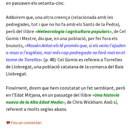
en passaven els setanta-cinc.
Adduirem que, una altra creença (relacionada amb les
pedregades, tot i que no ho fa amb els Sants de la Pedra),
però del llibre
«Meteorologia i agricultura populars»
, de Cel
Gomis i Mestre, diu que, en una població, per fer fora els
bruixots,
«Mossèn Anton els té promès que, si els veïns l’ajuden
a resar a l’església, mai més cap pedregada no farà mal en el
terme de Torrelles»
(p. 48). Cel Gomis es refereix a Torrelles
de Llobregat, una població catalana de la comarca del Baix
Llobregat.
Finalment, direm que hem constatat un fet semblant, però
en l’Edat Mitjana, en un passatge del llibre
«Una historia
nueva de la Alta Edad Media»
, de Chris Wickham. Això sí,
referent a molts segles abans.
Feu un comentari