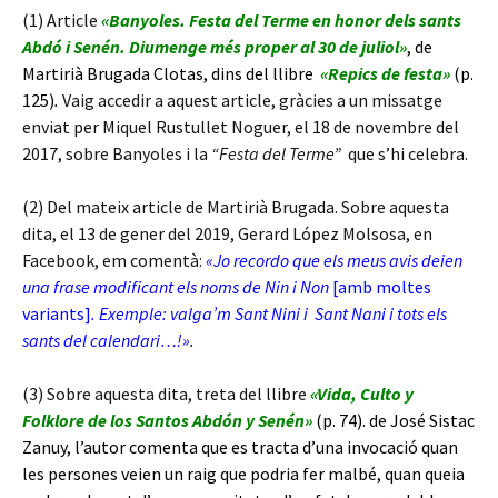
(1) Article
«Banyoles. Festa del Terme en honor dels sants
Abdó i Senén. Diumenge més proper al 30 de
juliol»
, de
Martirià Brugada Clotas, dins del llibre
«Repics de
festa»
(p.
125)
.
Vaig accedir a aquest article, gràcies a un missatge
enviat per Miquel Rustullet Noguer, el 18 de novembre del
2017, sobre Banyoles i la
“Festa del Terme”
que s’hi celebra.
(2) Del mateix article de Martirià Brugada. Sobre aquesta
dita, el 13 de gener del 2019, Gerard López Molsosa, en
Facebook, em comentà:
«Jo recordo que els meus avis deien
una frase modificant els noms de Nin i Non
[amb moltes
variants]
. Exemple: valga’m Sant Nini i Sant Nani i tots els
sants del calendari…!»
.
(3) Sobre aquesta dita, treta del llibre
«Vida, Culto y
Folklore de los Santos Abdón y Senén»
(p. 74)
. de José Sistac
Zanuy, l’autor comenta que es tracta d’una invocació quan
les persones veien un raig que podria fer malbé, quan queia