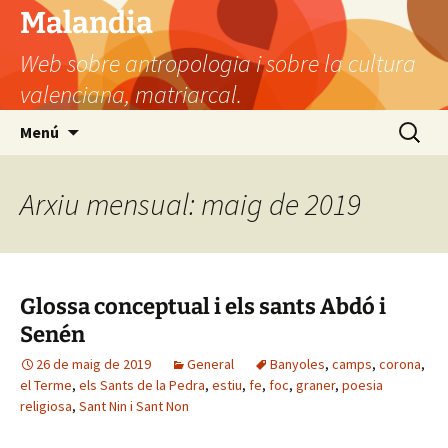
Vés
Malandia
al
Web sobre antropologia i sobre la cultura
contingut
valenciana, matriarcal.
Cerca:
Menú
Arxiu mensual: maig de 2019
Glossa conceptual i els sants Abdó i
Senén
26 de maig de 2019
General
Banyoles
,
camps
,
corona
,
el Terme
,
els Sants de la Pedra
,
estiu
,
fe
,
foc
,
graner
,
poesia
religiosa
,
Sant Nin i Sant Non