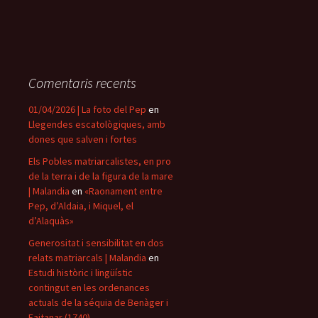
Comentaris recents
01/04/2026 | La foto del Pep
en
Llegendes escatològiques, amb
dones que salven i fortes
Els Pobles matriarcalistes, en pro
de la terra i de la figura de la mare
| Malandia
en
«Raonament entre
Pep, d’Aldaia, i Miquel, el
d’Alaquàs»
Generositat i sensibilitat en dos
relats matriarcals | Malandia
en
Estudi històric i lingüístic
contingut en les ordenances
actuals de la séquia de Benàger i
Faitanar (1740)