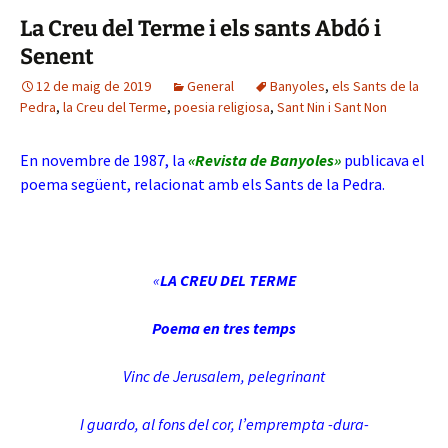
La Creu del Terme i els sants Abdó i
Senent
12 de maig de 2019
General
Banyoles
,
els Sants de la
Pedra
,
la Creu del Terme
,
poesia religiosa
,
Sant Nin i Sant Non
En novembre de 1987, la
«Revista de Banyoles»
publicava el
poema següent, relacionat amb els Sants de la Pedra.
«
LA CREU DEL TERME
Poema en tres temps
Vinc de Jerusalem, pelegrinant
I guardo, al fons del cor, l’emprempta -dura-