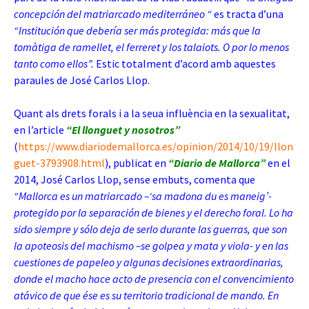
concepción del matriarcado mediterráneo “
es tracta d’una
“Institución que debería ser más protegida: más que la
tomàtiga de ramellet, el ferreret y los talaiots. O por lo menos
tanto como ellos”.
Estic totalment d’acord amb aquestes
paraules de José Carlos Llop.
Quant als drets forals i a la seua influència en la sexualitat,
en l’article
“El llonguet y nosotros”
(
https://www.diariodemallorca.es/opinion/2014/10/19/llon
guet-3793908.html
)
, publicat en
“Diario de Mallorca”
en el
2014, José Carlos Llop, sense embuts, comenta que
“Mallorca es un matriarcado –‘sa madona du es maneig’-
protegido por la separación de bienes y el derecho foral. Lo ha
sido siempre y sólo deja de serlo durante las guerras, que son
la apoteosis del machismo –se golpea y mata y viola- y en las
cuestiones de papeleo y algunas decisiones extraordinarias,
donde el macho hace acto de presencia con el convencimiento
atávico de que ése es su territorio tradicional de mando. En