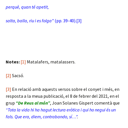
perquè, quan té apetit,
salta, balla, riu i es folga”
(pp. 39-40).
[3]
Notes:
[1]
Matalafers, matalassers.
[2]
Sacsó.
[3]
En relació amb aquests versos sobre el conyet i més, en
resposta a la meua publicació, el 8 de febrer del 2021, en el
grup
“De Reus al món”
, Joan Solanes Gispert comentà que
“Tota la vida hi ha hagut lectura eròtica i qui ho negui és un
fals. Que era, diem, contrabando, sí…”
.