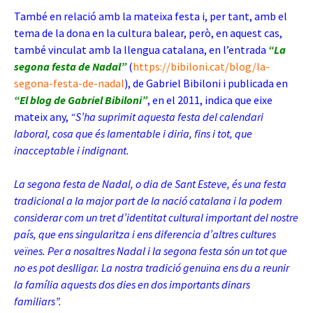
També en relació amb la mateixa festa i, per tant, amb el
tema de la dona en la cultura balear, però, en aquest cas,
també vinculat amb la llengua catalana, en l’entrada
“La
segona festa de Nadal”
(
https://bibiloni.cat/blog/la-
segona-festa-de-nadal
), de Gabriel Bibiloni i publicada en
“El blog de Gabriel Bibiloni”
, en el 2011, indica que eixe
mateix any,
“S’ha suprimit aquesta festa del calendari
laboral, cosa que és lamentable i diria, fins i tot, que
inacceptable i indignant.
La segona festa de Nadal, o dia de Sant Esteve, és una festa
tradicional a la major part de la nació catalana i la podem
considerar com un tret d’identitat cultural important del nostre
país, que ens singularitza i ens diferencia d’altres cultures
veïnes. Per a nosaltres Nadal i la segona festa són un tot que
no es pot deslligar. La nostra tradició genuïna ens du a reunir
la família aquests dos dies en dos importants dinars
familiars”.