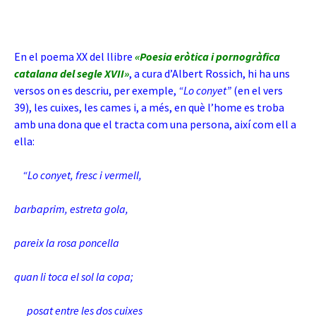
En el poema XX del llibre
«Poesia eròtica i pornogràfica
catalana del segle
XVII»
, a cura d’Albert Rossich, hi ha uns
versos on es
descriu, per exemple,
“Lo conyet”
(en el vers
39), les cuixes, les cames i, a més, en què l’home es troba
amb una dona que el tracta com una persona, així com ell a
ella:
“Lo conyet, fresc i vermell,
barbaprim, estreta gola,
pareix la rosa poncella
quan li toca el sol la copa;
posat entre les dos cuixes