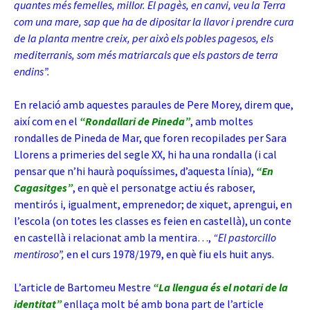
quantes més
femelles, millor. El pagès, en canvi, veu la Terra
com una mare, sap que ha de dipositar la llavor i prendre cura
de la planta mentre creix, per això els pobles pagesos, els
mediterranis, som més matriarcals que els pastors de terra
endins”.
En relació amb aquestes paraules de Pere Morey, direm que,
així com en el
“Rondallari de Pineda”
, amb moltes
rondalles de Pineda de Mar, que foren recopilades per Sara
Llorens a primeries del segle XX, hi ha una rondalla (i cal
pensar que n’hi haurà poquíssimes, d’aquesta línia),
“En
Cagasitges”
, en què el personatge actiu és raboser,
mentirós i, igualment, emprenedor; de xiquet, aprengui, en
l’escola (on totes les classes es feien en castellà), un conte
en castellà i relacionat amb la mentira…,
“El pastorcillo
mentiroso”,
en el curs 1978/1979, en què fiu els huit anys.
L’article de Bartomeu Mestre
“La llengua és el notari de la
identitat”
enllaça molt bé amb bona part de l’article