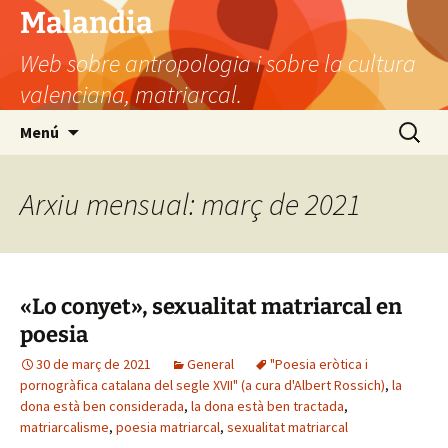
Vés
Malandia
al
Web sobre antropologia i sobre la cultura
contingut
valenciana, matriarcal.
Cerca:
Menú
Arxiu mensual: març de 2021
«Lo conyet», sexualitat matriarcal en
poesia
30 de març de 2021
General
"Poesia eròtica i
pornogràfica catalana del segle XVII" (a cura d'Albert Rossich)
,
la
dona està ben considerada
,
la dona està ben tractada
,
matriarcalisme
,
poesia matriarcal
,
sexualitat matriarcal