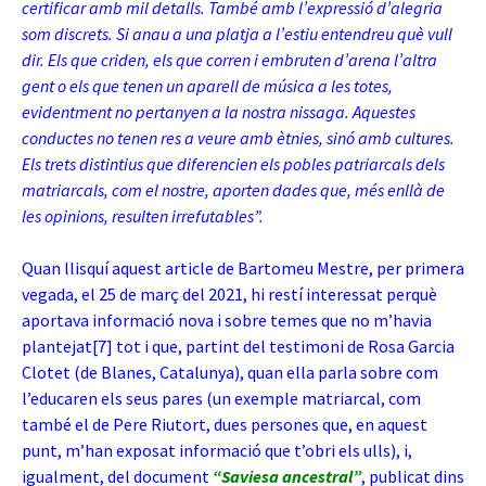
certificar amb mil detalls. També amb l’expressió d’alegria
som discrets. Si anau a una platja a l’estiu entendreu què vull
dir. Els que criden, els que corren i embruten d’arena l’altra
gent o els que tenen un aparell de música a les totes,
evidentment no pertanyen a la nostra nissaga. Aquestes
conductes no tenen res a veure amb ètnies, sinó amb cultures.
Els trets distintius que diferencien els pobles patriarcals dels
matriarcals, com el nostre, aporten dades que, més enllà de
les opinions, resulten irrefutables”.
Quan llisquí aquest article de Bartomeu Mestre, per primera
vegada, el 25 de març del 2021, hi restí interessat perquè
aportava informació nova i sobre temes que no m’havia
plantejat
[7]
tot i que, partint del testimoni de Rosa Garcia
Clotet (de Blanes, Catalunya), quan ella parla sobre com
l’educaren els seus pares (un exemple matriarcal, com
també el de Pere Riutort, dues persones que, en aquest
punt, m’han exposat informació que t’obri els ulls), i,
igualment, del document
“Saviesa ancestral”
, publicat dins