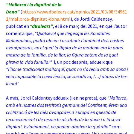
“Mallorca i la dignitat de la
Dona”
(
https://www.dbalears.cat/opinio/2021/03/08/34961
1/mallorca-dignitat-dona.html
), de Jordi Caldentey,
publicat en
“dBalears”
, el 8 de març del 2021, en què l’autor
comenta que,
“Qualsevol que llegesqui les Rondalles
Mallorquines, podrà alenar i assaborir l’ambient dels nostres
avantpassats, en el qual la figura de la madona era la paret
mestra de la família, de la llar, la figura entorn de la qual
girava la vida familiar”
i, un poc després, addueix que
“l’home tradicional mallorquí, quan no s’avenia amb sa dona i
veia impossible la convivència, se suïcidava, (…) abans de fer-
li mal”.
A més, Jordi Caldentey addueix (i en negreta), que
“Mallorca,
amb els nostres dos territoris germans del Continent, érem una
civilització de les més avançades d’Europa en qüestió de
reconeixement i de respecte als drets de la dona i a la seva
dignitat. Evidentment, no podem abaixar la guàrdia”
com
també que
“anava avançada temps enrere i hi va encara avui,