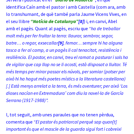
identifica Caín amb el pastor i amb Castella (com ara, amb
lo transhumant, de què també parla Jaume Vicens Vives, en
el seu llibre
“Notícia de Catalunya”
[8]
) i, en canvi, Abel
amb el pagès. Quant al pagès, escriu que
“ha de treballar
molt més per fer fruitar la terra: llaurar, sembrar, segar,
batre… o regar, exsecallar
[9]
, femar… sempre hi ha alguna
tasca a fer al camp, a un pagès li cal tenacitat, resistència i
resiliència. El pastor, en canvi, treu el ramat a pasturar i sols ha
de vigilar que cap llop no se li acosti, està disposat a lluitar. Té
més temps per mirar passar els núvols, per somiar (potser per
això hi ha hagut més poetes místics a la literatura castellana)
[.] Està menys arrelat a la terra, és més aventurer; per això ‘Los
dioses nacían en Extremadura’ com diu la novel·la de García
Serrano (1917-1988)”.
I, tot seguit, amb unes paraules que no tenen pèrdua,
comenta que
“El pastor és patriarcal perquè sap quan[t]
important és que el mascle de la guarda sigui fort i cobreixi