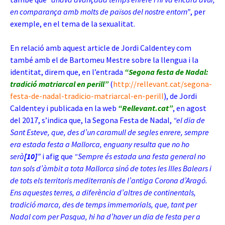
en comparança amb molts de països del nostre entorn”
, per
exemple, en el tema de la sexualitat.
En relació amb aquest article de Jordi Caldentey com
també amb el de Bartomeu Mestre sobre la llengua i la
identitat, direm que, en l’entrada
“Segona festa de Nadal:
tradició matriarcal en perill”
(
http://rellevant.cat/segona-
festa-de-nadal-tradicio-matriarcal-en-perill
), de Jordi
Caldentey i publicada en la web
“Rellevant.cat”
, en agost
del 2017, s’indica que, la Segona Festa de Nadal,
“el dia de
Sant Esteve, que, des d’un caramull de segles enrere, sempre
era estada festa a Mallorca, enguany resulta que no ho
serà
[10]
”
i afig que
“Sempre és estada una festa general no
tan sols d’àmbit a tota Mallorca sinó de totes les Illes Balears i
de tots els territoris mediterranis de l’antiga Corona d’Aragó.
Ens aquestes terres, a diferència d’altres de continentals,
tradició marca, des de temps immemorials, que, tant per
Nadal com per Pasqua, hi ha d’haver un dia de festa per a