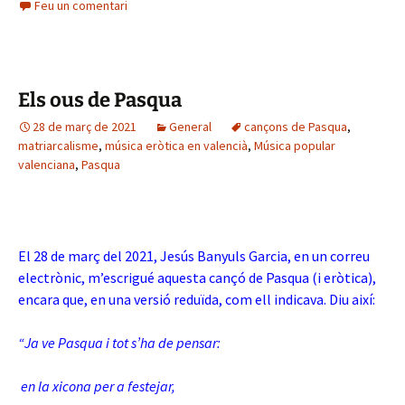
Feu un comentari
Els ous de Pasqua
28 de març de 2021
General
cançons de Pasqua
,
matriarcalisme
,
música eròtica en valencià
,
Música popular
valenciana
,
Pasqua
El 28 de març del 2021, Jesús Banyuls Garcia, en un correu
electrònic, m’escrigué aquesta cançó de Pasqua (i eròtica),
encara que, en una versió reduïda, com ell indicava. Diu així:
“Ja ve Pasqua i tot s’ha de pensar:
en la xicona per a festejar,