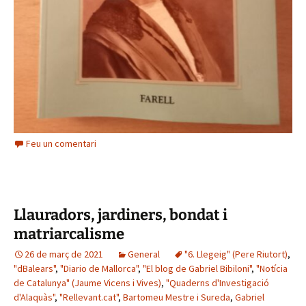
Feu un comentari
Llauradors, jardiners, bondat i
matriarcalisme
26 de març de 2021
General
"6. Llegeig" (Pere Riutort)
,
"dBalears"
,
"Diario de Mallorca"
,
"El blog de Gabriel Bibiloni"
,
"Notícia
de Catalunya" (Jaume Vicens i Vives)
,
"Quaderns d'Investigació
d'Alaquàs"
,
"Rellevant.cat"
,
Bartomeu Mestre i Sureda
,
Gabriel