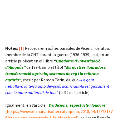
Notes:
[1]
Recordarem ací les paraules de Vicent Torralba,
membre de la CNT durant la guerra (1936-1939), qui, en un
article publicat en el llibre
“
Quaderns d’Investigació
d’Alaquàs”
de 1994, amb el títol
“
Els nostres llauradors:
transformació agrícola, sistemes de reg i la reforma
agrària”
, escrit per Ramon Tarín, diu que
«La gent
treballava la terra amb devoció: acariciant-la religiosament
com la mare maternal de tots”
(p. 92 de l’article).
Igualment, en l’article
“Tradicions, espectacle i folklore”
(
https://www.setmanarisoller.cat/opinio/2010/04/16/28187
6/tradicions-espectacle-i-folklore.html
),
de Josep Bonnín,