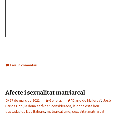
Feu un comentari
Afecte i sexualitat matriarcal
27 de març de 2021
General
"Diario de Mallorca"
,
José
Carlos Llop
,
la dona està ben considerada
,
la dona està ben
tractada
,
les Illes Balears
,
matriarcalisme
,
sexualitat matriarcal