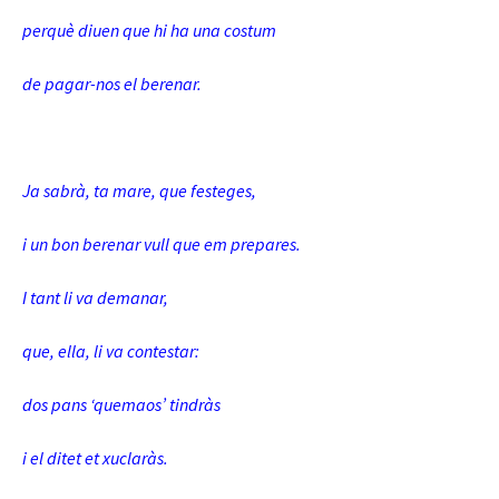
perquè diuen que hi ha una costum
de pagar-nos el berenar.
Ja sabrà, ta mare, que festeges,
i un bon berenar vull que em prepares.
I tant li va demanar,
que, ella, li va contestar:
dos pans ‘quemaos’ tindràs
i el ditet et xuclaràs.