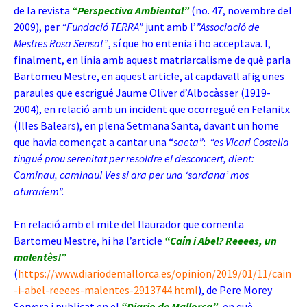
de la revista
“Perspectiva Ambiental”
(no. 47, novembre del
2009), per
“Fundació TERRA”
junt amb l’
”Associació de
Mestres Rosa Sensat”
, sí que ho entenia i ho acceptava. I,
finalment, en línia amb aquest matriarcalisme de què parla
Bartomeu Mestre, en aquest article, al capdavall afig unes
paraules que escrigué Jaume Oliver d’Albocàsser (1919-
2004), en relació amb un incident que ocorregué en Felanitx
(Illes Balears), en plena Setmana Santa, davant un home
que havia començat a cantar una “
saeta”
:
“es Vicari Costella
tingué prou serenitat per resoldre el desconcert, dient:
Caminau, caminau! Ves si ara per una ‘sardana’ mos
aturaríem”.
En relació amb el mite del llaurador que comenta
Bartomeu Mestre, hi ha l’article
“Caín i Abel? Reeees, un
malentès!”
(
https://www.diariodemallorca.es/opinion/2019/01/11/cain
-i-abel-reeees-malentes-2913744.html
), de Pere Morey
Servera i publicat en el
“Diario de Mallorca”
,
en què