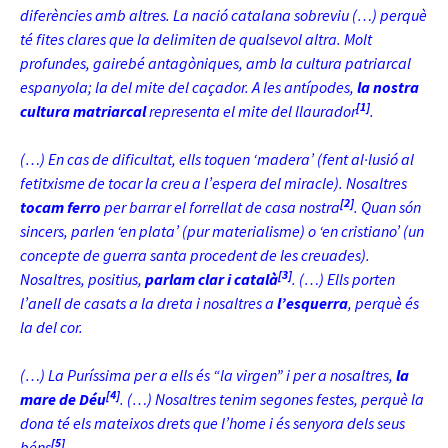
diferències amb altres. La nació catalana sobreviu (…) perquè
té fites clares que la delimiten de qualsevol altra. Molt
profundes, gairebé antagòniques, amb la cultura patriarcal
espanyola; la del mite del caçador. A les antípodes,
la nostra
[1]
cultura matriarcal
representa el mite del llaurador
.
(…) En cas de dificultat, ells toquen ‘madera’ (fent al·lusió al
fetitxisme de tocar la creu a l’espera del miracle). Nosaltres
[2]
tocam ferro
per barrar el forrellat de casa nostra
. Quan són
sincers, parlen ‘en plata’ (pur materialisme) o ‘en cristiano’ (un
concepte de guerra santa
procedent de les creuades).
[3]
Nosaltres, positius,
parlam clar i català
. (…) Ells porten
l’anell de casats a la dreta i nosaltres a
l’esquerra
, perquè és
la del cor.
(…) La Puríssima per a ells és “la virgen” i per a nosaltres,
la
[4]
mare de Déu
. (…) Nosaltres tenim segones festes, perquè la
dona té els mateixos drets que l’home i és senyora dels seus
[5]
béns
.