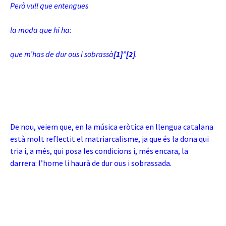
Però vull que entengues
la moda que hi ha:
que m’has de dur ous i sobrassà
[1]
”
[2]
.
De nou, veiem que, en la música eròtica en llengua catalana
està molt reflectit el matriarcalisme, ja que és la dona qui
tria i, a més, qui posa les condicions i, més encara, la
darrera: l’home li haurà de dur ous i sobrassada.