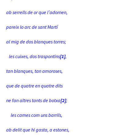
ab serrells de or que l’adornen,
pareix lo arc de sant Martí
al mig de dos blanques torres;
les cuixes, dos traspontins
[1]
,
tan blanques, tan amoroses,
que de quatre en quatre dits
ne fan altres tants de botxa
[2]
;
les cames com uns barrils,
ab delit que hi gasta, a estones,