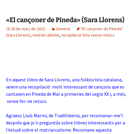
«El cançoner de Pineda» (Sara Llorens)
26 de març de 2021
General
"El cançoner de PIneda"
(Sara Llorens)
,
matriarcalisme
,
recopilació feta sense retocs
En aquest llibre de Sara Llorens, una folklorista catalana,
veiem una recopilació molt interessant de cançons que es
cantaven en Pineda de Mar a primeries del segle XX i, a més,
sense fer-ne retocs.
Agraesc Lluís Marmi, de Tradilliberia, per recomanar-me’l
després que jo li preguntàs sobre llibres interessants per a
l’estudi sobre el matriarcalisme. Recomane aquesta