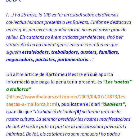
(…) Fa 25 anys, la UIB va fer un estudi sobre els diversos
col·lectius humans presents a les Balears. L’informe destacava
un fet que, per excés de pudor social, no es va posar prou de
relleu. Els catalans no érem criticats per defectes, sinó per
virtuts. Això no ha mudat gens i encara ens retreuen que
siguem
estalviadors, treballadors, austers, familiars,
negociadors, pactistes, parlamentaris
…”.
Un altre article de Bartomeu Mestre en què aporta
informació que paga la pena tenir present, és
“Les ‘saetas”
a Mallorca”
(
https://www.dbalears.cat/opinio/2009/04/07/14873/les-
saetas-a-mallorca.html
), publicat en el diari
“dBalears”
,
quan diu que
“L’exhibició del dolor
[6]
no forma part de la
nostra cultura. La serenor presideix les nostres manifestacions
de dol. El nostre patir fa part de la més absoluta privacitat i
intimitat. De fet, els catalans no som renouers i ho podeu