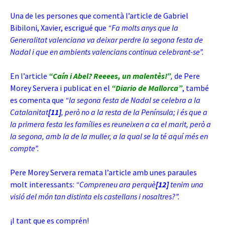
Una de les persones que comentà l’article de Gabriel
Bibiloni, Xavier, escrigué que
“Fa molts anys que la
Generalitat valenciana va deixar perdre la segona festa de
Nadal i que en
ambients valencians continua celebrant-se”.
En l’article
“Caín i Abel? Reeees, un malentès!”
,
de Pere
Morey Servera i publicat en el
“Diario de Mallorca”
, també
es comenta que
“la segona festa de Nadal se celebra a la
Catalanitat
[11]
, però no a la resta de la Península; i és que a
la primera festa les famílies es reuneixen a ca el marit, però a
la segona, amb la de la muller, a la qual se la té aquí més en
compte”.
Pere Morey Servera remata l’article amb unes paraules
molt interessants:
“Compreneu ara perquè
[12]
tenim una
visió del món tan distinta els castellans i nosaltres?”.
¡I tant que es comprén!