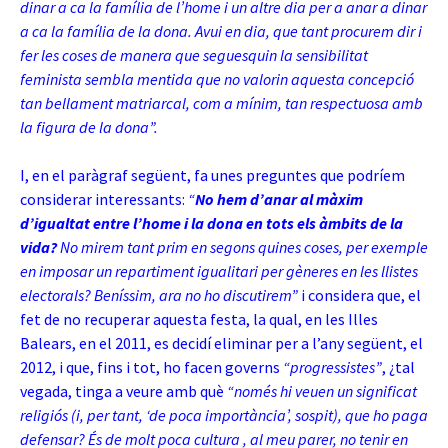
dinar a ca la família de l’home i un altre dia per a anar a dinar
a ca la família de la dona. Avui en dia, que tant procurem dir i
fer les coses de manera que seguesquin la sensibilitat
feminista sembla mentida que no valorin aquesta concepció
tan bellament matriarcal, com a mínim, tan respectuosa amb
la figura de la dona”.
I, en el paràgraf següent, fa unes preguntes que podríem
considerar interessants:
“
No hem d’anar al màxim
d’igualtat entre l’home i la dona en tots els àmbits de la
vida?
No mirem
tant prim en segons quines coses, per exemple
en imposar un repartiment igualitari per gèneres en les llistes
electorals? Beníssim, ara no ho discutirem”
i considera que, el
fet de no recuperar aquesta festa, la qual, en les Illes
Balears, en el 2011, es decidí eliminar per a l’any següent, el
2012, i que, fins i tot, ho facen governs
“progressistes”
, ¿tal
vegada, tinga a veure amb què
“només hi veuen un significat
religiós (i, per tant, ‘de poca importància’, sospit), que ho paga
defensar? És de molt poca cultura , al meu parer, no tenir en