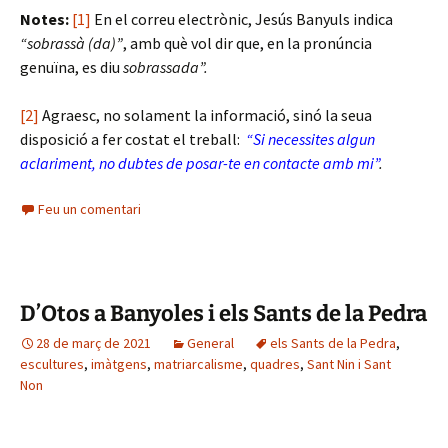
Notes:
[1]
En el correu electrònic, Jesús Banyuls indica
“sobrassà (da)”
, amb què vol dir que, en la pronúncia
genuïna, es diu
sobrassada”.
[2]
Agraesc, no solament la informació, sinó la seua
disposició a fer costat el treball:
“Si necessites algun
aclariment, no dubtes de posar-te en contacte amb mi”
.
Feu un comentari
D’Otos a Banyoles i els Sants de la Pedra
28 de març de 2021
General
els Sants de la Pedra
,
escultures
,
imàtgens
,
matriarcalisme
,
quadres
,
Sant Nin i Sant
Non