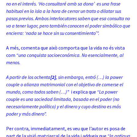
no en el interés. ‘Ho consultaré amb sa dona’ es una frase
habitual en la isla a la hora de cerrar un trato o dilatar sus
pasos previos. Ambos
interlocutores saben que esa consulta no
va a tener lugar, pero también conocen el poder simbólico que
encierra: ‘nada se hace sin su consentimiento’”.
A més, comenta que això comporta que la vida no és vista
com
“una conquista socioeconómica. No esencialmente, al
menos.
A partir de los ochenta
[2]
, sin embargo, entró (…) la power
couple o alianza matrimonial con el objetivo de comerse el
mundo, como todos saben (…)”
i explica que
“La power
couple es una sociedad limitada, basada en el poder (no
necesariamente político) y el dinero y cuyo destino es más
poder y más dinero”.
Per contra, immediatament, es veu que l’autor es posa de
part de la visió matriarcal de la vida i addueix que
“la antigua