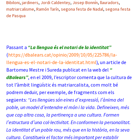
Bibiloni
,
jardiners
,
Jordi Caldentey
,
Josep Bonnín
,
llauradors
,
matriarcalisme
,
Ramón Tarín
,
segona festa de Nadal
,
segona festa
de Pasqua
Passant a
“La
llengua és el notari de la identitat”
(
https://dbalears.cat/opinio/2009/10/05/225786/la-
llengua-es-el-notari-de-la-identitat.html
), un article de
Bartomeu Mestre i Sureda publicat en la web del
“
dBalears”
, en el 2009, l’escriptor comenta que la cultura de
tot l’àmbit lingüístic és matriarcalista, com molt bé
podrem deduir, per exemple, de fragments com els
següents:
“Les llengües són eines d’expressió, l’ànima del
poble, un model d’entendre el món i la vida. Defineixen, més
que cap altra cosa, la pertinença a una cultura. Formen
l’estructura d’una col·lectivitat. En conformen la personalitat.
La identitat d’un poble rau, més que en la història, en la seva
cultura. Constitueix el factor més important per establir