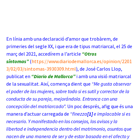
En línia amb una declaració d’amor que trobàrem, de
primeries del segle XX, i que era de tipus matriarcal, el 25 de
març del 2021, accedírem a l’article
“Otros
síntomas”
(
https://www.diariodemallorca.es/opinion/2201
3/02/03/sintomas-3930309.html
), de José Carlos Llop,
publicat en
“Diario de Mallorca”
i amb una visió matriarcal
de la sexualitat. Així, comença dient que
“Me gusta observar
el poder de las mujeres, sobre todo si es sutil y corrector de la
conducta de su pareja, mejorándola. Entronca con una
concepción del matriarcado”.
Un poc després, afig que és una
manera d’actuar carregada de
“finezza
[1]
e implacable si es
necesario. Y manifestado en los consejos, los avisos y la
libertad e independencia dentro del matrimonio, asuntos que
nacen de una manera de ser y de estar basada en el afecto y