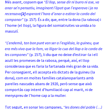
Més avant, copsem que
“El llop, sense dir ni burro ni ase, va
anar-se’n pensatiu, imaginant l’àpat que l’esperava i ja no
recensava
[2]
esperant l’hora d’anar a estirar la corda del
campanar”
(p. 157). És a dir, que, entre la dona (la rabosa) i
l’home (el llop), la figura del somiatruites va unida a lo
masculí.
“L’endemà, tan bon punt van ser a l’església, la guineu, que
era més viva que la fam, va lligar la cua del llop a la corda de
les campanes”
(p. 157), li diu que no deixe d’estirar-la i ell
acull les promeses de la rabosa, perquè, així, el llop
considerava que es faria la fartanada més gran de sa vida.
Per consegüent, ell accepta els dictats de la guineu (la
dona), com en moltes famílies catalanoparlants amb
parelles nascudes abans de 1920, però sense que això
comportàs cap intent d’humiliació cap al marit, ni de
menyspreu de l’home cap a la muller.
Tot seguit, en sonar les campanes,
“les dones del poble (…)