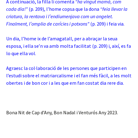
A continuació, la filla li comenta
“ha vingut mamà, com
cada dia!”
(p. 209), l’home copsa que la dona
“feia llevar la
criatura, la rentava i l’endiumenjava com un angelet.
Finalment, l’omplia de carícies i potxons”
(p. 209) i feia via.
Un dia, l’home ix de l’amagatall, per a abraçar la seua
esposa, i ella se’n va amb molta facilitat (p. 209) i, així, es fa
lo que ella vol.
Agraesc la col·laboració de les persones que participen en
l’estudi sobre el matriarcalisme i el fan més fàcil, a les molt
obertes i de bon cor i a les que em fan costat dia rere dia.
Bona Nit de Cap d’Any, Bon Nadal i Venturós Any 2023.