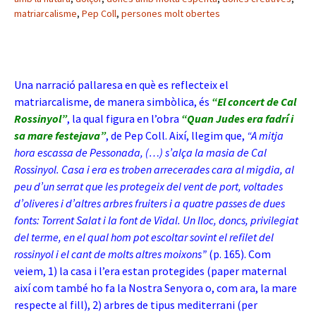
matriarcalisme
,
Pep Coll
,
persones molt obertes
Una narració pallaresa en què es reflecteix el
matriarcalisme, de manera simbòlica, és
“El concert de Cal
Rossinyol”
, la qual figura en l’obra
“Quan Judes era fadrí i
sa mare festejava”
, de Pep Coll. Així, llegim que,
“A mitja
hora escassa de Pessonada, (…) s’alça la masia de Cal
Rossinyol. Casa i era es troben arrecerades cara al migdia, al
peu d’un serrat que les protegeix del vent de port, voltades
d’oliveres i d’altres arbres fruiters i a quatre passes de dues
fonts: Torrent Salat i la font de Vidal. Un lloc, doncs, privilegiat
del terme, en el qual hom pot escoltar sovint el refilet del
rossinyol i el cant de molts altres moixons”
(p. 165). Com
veiem, 1) la casa i l’era estan protegides (paper maternal
així com també ho fa la Nostra Senyora o, com ara, la mare
respecte al fill), 2) arbres de tipus mediterrani (per