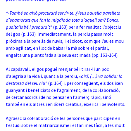
“-També en això procuraré servir-te. ¿Veus aquella parelleta
d’enamorats que fan la migdiada sota d’aquell om? Doncs,
guaita’ls bé i prepara’t”
(p. 163) per a fer realitat l’objectiu
del gos (p. 163). Immediatament, la perdiu passa molt
pròxima a la parella de nuvis, i el xicot, com que l’au es mou
amb agilitat, en lloc de baixar la mà sobre el pardal,
engalta una plantofada a la seua estimada (pp. 163-164).
Al capdavall, el gos pogué menjar bé i tirar-li un poc
d’alegria a la vida i, quant a la perdiu,
«així, (…) va oblidar la
destrossa del seu niu”
(p. 164) i, per consegüent, els dos ixen
guanyant i beneficiats de l’agraïment, de la col·laboració,
de cercar acords i de no pensar en l’almerç ràpid, sinó
també en els altres i en líders creatius, eixerits i benvolents
.
Agraesc la col·laboració de les persones que participen en
l’estudi sobre el matriarcalisme i el fan més fàcil, a les molt