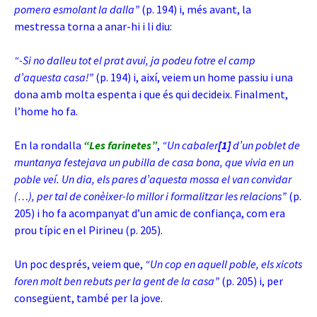
pomera esmolant la dalla”
(p. 194) i, més avant, la
mestressa torna a anar-hi i li diu:
“-Si no dalleu tot el prat avui, ja podeu fotre el camp
d’aquesta casa!”
(p. 194) i, així, veiem un home passiu i una
dona amb molta espenta i que és qui decideix. Finalment,
l’home ho fa.
En la rondalla
“Les farinetes”
,
“Un cabaler
[1]
d’un poblet de
muntanya festejava un pubilla de casa bona, que vivia en un
poble veí. Un dia, els pares d’aquesta mossa el van convidar
(…), per tal de conèixer-lo millor i formalitzar les relacions”
(p.
205) i ho fa acompanyat d’un amic de confiança, com era
prou típic en el Pirineu (p. 205).
Un poc després, veiem que,
“Un cop en aquell poble, els xicots
foren molt ben rebuts per la gent de la casa”
(p. 205) i, per
consegüent, també per la jove.