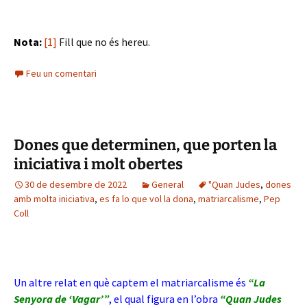
Nota:
[1]
Fill que no és hereu.
Feu un comentari
Dones que determinen, que porten la
iniciativa i molt obertes
30 de desembre de 2022
General
"Quan Judes
,
dones
amb molta iniciativa
,
es fa lo que vol la dona
,
matriarcalisme
,
Pep
Coll
Un altre relat en què captem el matriarcalisme és
“La
Senyora de ‘Vagar’”
, el qual figura en l’obra
“Quan Judes