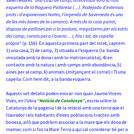
Saverneda és
“una casa de camp, arrecerada vora la riba
esquerra de la Noguera Pallaresa (…). Rodejada d’extensos
prats i d’esponeroses hortes, l’argenda de Saverneda és una
de les més bones de la comarca. A més de la casa pairal,
disposa de pallisses per a la pastura, magatzems per als estris
del camp, corrals per a l’averia… i, fins i tot, de capella
pròpia”
(p. 156). En aquesta primera part del relat, captem
1) una casa, 2) de camp, 3) situada a l’esquerra (la banda
vinculada amb la dona i amb lo matriarcalista), 4) en
contacte amb la natura i amb camps amb abundància, 5)
aïnes per al camp, 6) animals (mitjançant el corral) i 7) una
capella. Com hem dit, a la banda esquerra.
Aquests set detalls poden evocar-nos quan Jaume Vicens
Vives, en l’obra
“Notícia de Catalunya”
, escriu sobre la
Catalunya de la pagesia i de la relació amb una terra que el
llaurador i els habitants d’eixes poblacions tracten amb
bonesa, allò que podríem associar a la mare que els dona de
mamar, com si fos la Mare Terra a qui cal considerar bé per a