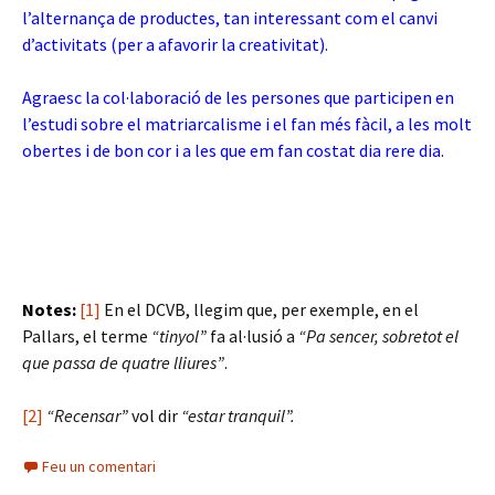
l’alternança de productes, tan interessant com el canvi
d’activitats (per a afavorir la creativitat).
Agraesc la col·laboració de les persones que participen en
l’estudi sobre el matriarcalisme i el fan més fàcil, a les molt
obertes i de bon cor i a les que em fan costat dia rere dia.
Notes:
[1]
En el DCVB, llegim que, per exemple, en el
Pallars, el terme
“tinyol”
fa al·lusió a
“Pa sencer, sobretot el
que passa de quatre lliures”
.
[2]
“Recensar”
vol dir
“estar tranquil”.
Feu un comentari