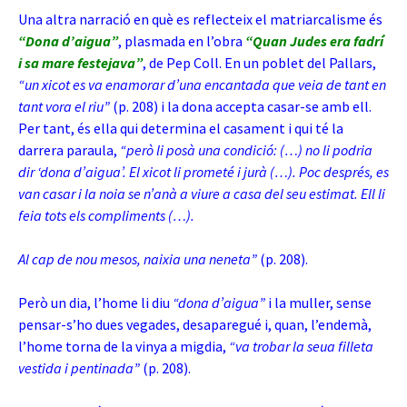
Una altra narració en què es reflecteix el matriarcalisme és
“Dona d’aigua”
, plasmada en l’obra
“Quan Judes era fadrí
i sa mare festejava”
, de Pep Coll. En un poblet del Pallars,
“un xicot es va enamorar d’una encantada que veia de tant en
tant vora el riu”
(p. 208) i la dona accepta casar-se amb ell.
Per tant, és ella qui determina el casament i qui té la
darrera paraula,
“però li posà una condició: (…) no li podria
dir ‘dona d’aigua’. El xicot li prometé i jurà (…). Poc després, es
van casar i la noia se n’anà a viure a casa del seu estimat. Ell li
feia tots els compliments (…).
Al cap de nou mesos, naixia una neneta”
(p. 208).
Però un dia, l’home li diu
“dona d’aigua”
i la muller, sense
pensar-s’ho dues vegades, desaparegué i, quan, l’endemà,
l’home torna de la vinya a migdia,
“va trobar la seua filleta
vestida i pentinada”
(p. 208).