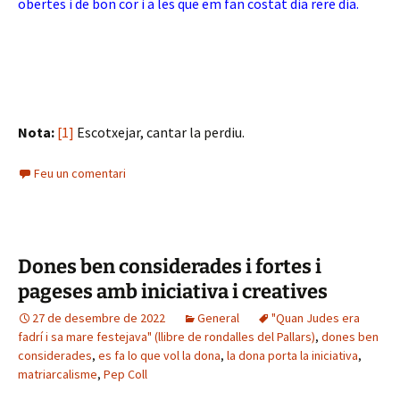
obertes i de bon cor i a les que em fan costat dia rere dia.
Nota:
[1]
Escotxejar, cantar la perdiu.
Feu un comentari
Dones ben considerades i fortes i
pageses amb iniciativa i creatives
27 de desembre de 2022
General
"Quan Judes era
fadrí i sa mare festejava" (llibre de rondalles del Pallars)
,
dones ben
considerades
,
es fa lo que vol la dona
,
la dona porta la iniciativa
,
matriarcalisme
,
Pep Coll