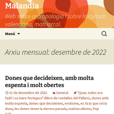
Vés
Malandia
al
Web sobre antropologia i sobre la cultura
contingut
valenciana, matriarcal.
Cerca:
Menú
Arxiu mensual: desembre de 2022
Dones que decideixen, amb molta
espenta i molt obertes
31 de desembre de 2022
General
"Quan Judes era
fadrí i sa mare festejava" (llibre de rondalles del Pallars)
,
dones amb
molta espenta
,
dones que decideixen
,
erotisme
,
es fa lo que vol la
dona
,
les dones tenen la darrera paraula
,
matriarcalisme
,
Pep