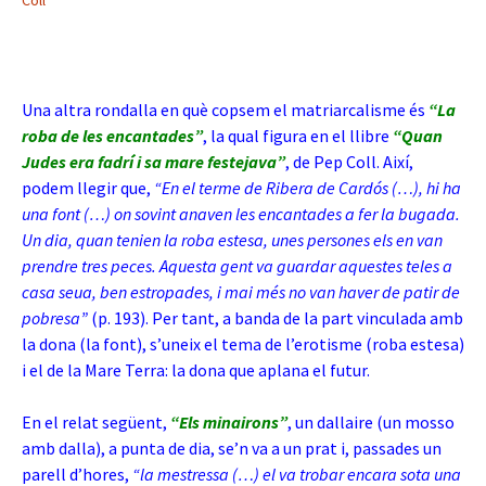
Coll
Una altra rondalla en què copsem el matriarcalisme és
“La
roba de les encantades”
, la qual figura en el llibre
“Quan
Judes era fadrí i sa mare festejava”
, de Pep Coll. Així,
podem llegir que,
“En el terme de Ribera de Cardós (…), hi ha
una font (…) on sovint anaven les encantades a fer la bugada.
Un dia, quan tenien la roba estesa, unes persones els en van
prendre tres peces. Aquesta gent va guardar aquestes teles a
casa seua, ben estropades, i mai més no van haver de patir de
pobresa”
(p. 193). Per tant, a banda de la part vinculada amb
la dona (la font), s’uneix el tema de l’erotisme (roba estesa)
i el de la Mare Terra: la dona que aplana el futur.
En el relat següent,
“Els minairons”
, un dallaire (un mosso
amb dalla), a punta de dia, se’n va a un prat i, passades un
parell d’hores,
“la mestressa (…) el va trobar encara sota una