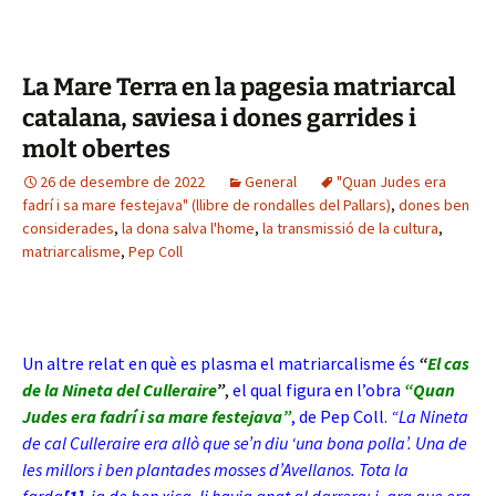
La Mare Terra en la pagesia matriarcal
catalana, saviesa i dones garrides i
molt obertes
26 de desembre de 2022
General
"Quan Judes era
fadrí i sa mare festejava" (llibre de rondalles del Pallars)
,
dones ben
considerades
,
la dona salva l'home
,
la transmissió de la cultura
,
matriarcalisme
,
Pep Coll
Un altre relat en què es plasma el matriarcalisme és
“
El cas
de la Nineta del Culleraire
”
,
el qual figura en l’obra
“Quan
Judes era fadrí i sa mare festejava”
, de Pep Coll.
“La Nineta
de cal Culleraire era allò que se’n diu ‘una bona polla’. Una de
les millors i ben plantades mosses d’Avellanos. Tota la