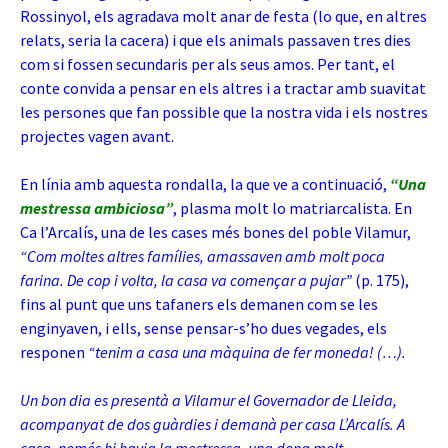
Rossinyol, els agradava molt anar de festa (lo que, en altres
relats, seria la cacera) i que els animals passaven tres dies
com si fossen secundaris per als seus amos. Per tant, el
conte convida a pensar en els altres i a tractar amb suavitat
les persones que fan possible que la nostra vida i els nostres
projectes vagen avant.
En línia amb aquesta rondalla, la que ve a continuació,
“Una
mestressa ambiciosa”
, plasma molt lo matriarcalista. En
Ca l’Arcalís, una de les cases més bones del poble Vilamur,
“Com moltes altres famílies, amassaven amb molt poca
farina. De cop i volta, la casa va començar a pujar”
(p. 175),
fins al punt que uns tafaners els demanen com se les
enginyaven, i ells, sense pensar-s’ho dues vegades, els
responen
“tenim a casa una màquina de fer moneda! (…).
Un bon dia es presentà a Vilamur el Governador de Lleida,
acompanyat de dos guàrdies i demanà per casa L’Arcalís. A