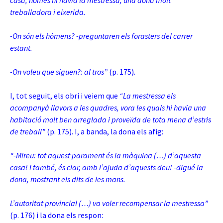
casa, només hi havia la mestressa, una dona molt
treballadora i eixerida.
-On són els hòmens? -preguntaren els forasters del carrer
estant.
-On voleu que siguen?: al tros”
(p. 175).
I, tot seguit, els obri i veiem que
“La mestressa els
acompanyà llavors a les quadres, vora les quals hi havia una
habitació molt ben arreglada i proveïda de tota mena d’estris
de treball”
(p. 175). I, a banda, la dona els afig:
“-Mireu: tot aquest parament és la màquina (…) d’aquesta
casa! I també, és clar, amb l’ajuda d’aquests deu! -digué la
dona, mostrant els dits de les mans.
L’autoritat provincial (…) va voler recompensar la mestressa”
(p. 176) i la dona els respon: