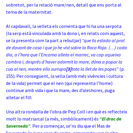
sobretot, per la relació mare/nen, detall que ens porta al
tema de la maternitat.
Al capdavall, la velleta els comenta que hi ha una serpota
(la serp està vinculada amb la dona i, en relats com aquest,
se la presenta com la part a rebutjar)
“que fa estada al prat
de davant de casa i que jo he vist sobre la Roca Roja. (…) cada
dia, a l’hora que l’Encarna alleta el marrec, va cap aqueixa
cambra i, després d’haver adormit la mare, dóna a popar la
cua al nen, mentre ella xurrupa
[3]
tota la llet de les popes”
(p.
155). Per consegüent, la vella (amb més vivències i cultura
de la vida) permet que el nen (qui representa l’home)
continue amb vida i que la mare, des d’aleshores, puga
alletar el fill.
Una altra rondalla de l’obra de Pep Coll i en què es reflecteix
molt lo matriarcal (a més, simbòlicament) és
“El drac de
Saverneda”
.
Per a començar, se’ns diu que el Mas de