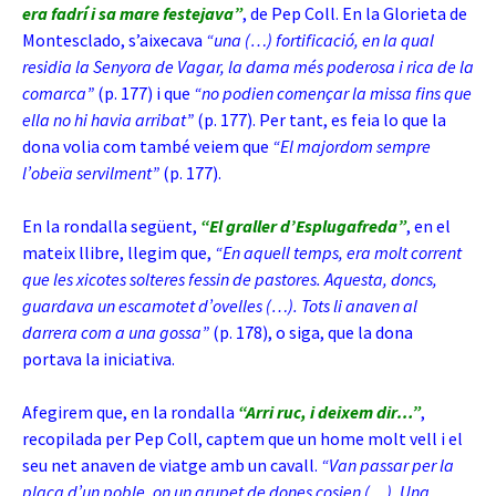
era fadrí i sa mare festejava”
, de Pep Coll. En la Glorieta de
Montesclado, s’aixecava
“una (…) fortificació, en la qual
residia la Senyora de Vagar, la dama més poderosa i rica de la
comarca”
(p. 177) i que
“no podien començar la missa fins que
ella no hi havia arribat”
(p. 177). Per tant, es feia lo que la
dona volia com també veiem que
“El majordom sempre
l’obeïa servilment”
(p. 177).
En la rondalla següent,
“El graller d’Esplugafreda”
, en el
mateix llibre, llegim que,
“En aquell temps, era molt corrent
que les xicotes solteres fessin de pastores. Aquesta, doncs,
guardava un escamotet d’ovelles (…). Tots li anaven al
darrera com a una gossa”
(p. 178), o siga, que la dona
portava la iniciativa.
Afegirem que, en la rondalla
“Arri ruc, i deixem dir…”
,
recopilada per Pep Coll, captem que un home molt vell i el
seu net anaven de viatge amb un cavall.
“Van passar per la
plaça d’un poble, on un grupet de dones cosien (…). Una