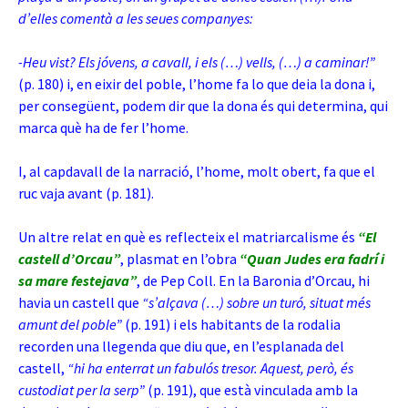
d’elles comentà a les seues companyes:
-Heu vist? Els jóvens, a cavall, i els (…) vells, (…) a caminar!”
(p. 180) i, en eixir del poble, l’home fa lo que deia la dona i,
per consegüent, podem dir que la dona és qui determina, qui
marca què ha de fer l’home.
I, al capdavall de la narració, l’home, molt obert, fa que el
ruc vaja avant (p. 181).
Un altre relat en què es reflecteix el matriarcalisme és
“El
castell d’Orcau”
, plasmat en l’obra
“Quan Judes era fadrí i
sa mare festejava”
, de Pep Coll. En la Baronia d’Orcau, hi
havia un castell que
“s’alçava (…) sobre un turó, situat més
amunt del poble”
(p. 191) i els habitants de la rodalia
recorden una llegenda que diu que, en l’esplanada del
castell,
“hi ha enterrat un fabulós tresor. Aquest, però, és
custodiat per la serp”
(p. 191), que està vinculada amb la