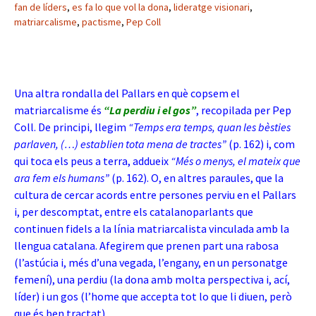
fan de líders
,
es fa lo que vol la dona
,
lideratge visionari
,
matriarcalisme
,
pactisme
,
Pep Coll
Una altra rondalla del Pallars en què copsem el
matriarcalisme és
“La perdiu i el gos”
, recopilada per Pep
Coll. De principi, llegim
“Temps era temps, quan les bèsties
parlaven, (…) establien tota mena de tractes”
(p. 162) i, com
qui toca els peus a terra, addueix
“Més o menys, el mateix que
ara fem els humans”
(p. 162). O, en altres paraules, que la
cultura de cercar acords entre persones perviu en el Pallars
i, per descomptat, entre els catalanoparlants que
continuen fidels a la línia matriarcalista vinculada amb la
llengua catalana. Afegirem que prenen part una rabosa
(l’astúcia i, més d’una vegada, l’engany, en un personatge
femení), una perdiu (la dona amb molta perspectiva i, ací,
líder) i un gos (l’home que accepta tot lo que li diuen, però
que és ben tractat).