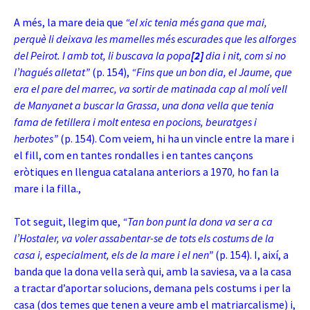
A més, la mare deia que
“el xic tenia més gana que mai,
perquè li deixava les mamelles més escurades que les alforges
del Peirot. I amb tot, li buscava la popa
[2]
dia i nit, com si no
l’hagués alletat”
(p. 154),
“Fins que un bon dia, el Jaume, que
era el pare del marrec, va sortir de matinada cap al molí vell
de Manyanet a buscar la Grassa, una dona vella que tenia
fama de fetillera i molt entesa en pocions, beuratges i
herbotes”
(p. 154). Com veiem, hi ha un vincle entre la mare i
el fill, com en tantes rondalles i en tantes cançons
eròtiques en llengua catalana anteriors a 1970
,
ho fan la
mare i la filla.,
Tot seguit, llegim que,
“Tan bon punt la dona va ser a ca
l’Hostaler, va voler assabentar-se de tots els costums de la
casa i, especialment, els de la mare i el nen”
(p. 154). I, així, a
banda que la dona vella serà qui, amb la saviesa, va a la casa
a tractar d’aportar solucions, demana pels costums i per la
casa (dos temes que tenen a veure amb el matriarcalisme) i,