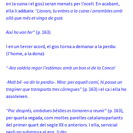
en la cuina i el gos) seran menats per l’ocell. En acabant,
ella li addueix:
“Llavors, tu entres a la cuina i arrambles amb
allò que més et vinga de gust.
Així ho van fer”
(p. 163).
I en un tercer acord, el gos torna a demanar a la perdiu
(l’home, a la dona):
“-Ara voldria regar l’estómac amb un bon vi de la Conca!
-Molt bé -va dir la perdiu-. Mira: per aquell camí, hi passa un
traginer que transporta tres càrregues”
(p. 163) i el ca i ella ho
assoleixen.
“Poc després, ambdues bèsties es tornaren a reunir”
(p. 163),
per quarta vegada, com moltes parelles catalanoparlants
del primer quart del segle XX o anteriors. I ella, servicial
però no submissa al gos, li diu: