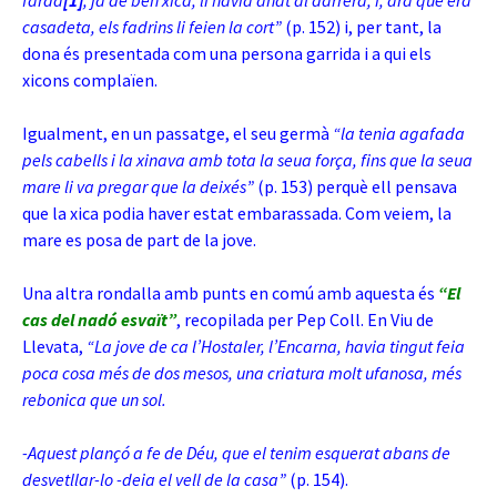
farda
[1]
, ja de ben xica, li havia anat al darrera; i, ara que era
casadeta, els fadrins li feien la cort”
(p. 152) i, per tant, la
dona és presentada com una persona garrida i a qui els
xicons complaïen.
Igualment, en un passatge, el seu germà
“la tenia agafada
pels cabells i la xinava amb tota la seua força, fins que la seua
mare li va pregar que la deixés”
(p. 153) perquè ell pensava
que la xica podia haver estat embarassada. Com veiem, la
mare es posa de part de la jove.
Una altra rondalla amb punts en comú amb aquesta és
“El
cas del nadó esvaït”
, recopilada per Pep Coll. En Viu de
Llevata,
“La jove de ca l’Hostaler, l’Encarna, havia tingut feia
poca cosa més de dos mesos, una criatura molt ufanosa, més
rebonica que un sol.
-Aquest plançó a fe de Déu, que el tenim esquerat abans de
desvetllar-lo -deia el vell de la casa”
(p. 154).