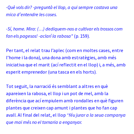
-Què vols dir? -preguntà el llop, a qui sempre costava una
mica d’entendre les coses.
-Sí, home. Mira: (…) dediquem-nos a cultivar els trossos com
fan els pagesos! -aclarí la rabosa”
(p. 159).
Per tant, el relat trau l’aplec (com en moltes cases, entre
l’home i la dona), una dona amb estratègies, amb més
iniciativa que el marit (ací reflectit en el llop) i, a més, amb
esperit emprenedor (una tasca en els horts).
Tot seguit, la narració és semblant a altres en què
apareixen la rabosa, el llop i un pot de mel, amb la
diferència que ací empiulem amb rondalles en què figuren
plantes que creixen cap amunt i plantes que ho fan cap
avall. Al final del relat, el llop
“féu jurar a la seua companya
que mai més no el tornaria a enganyar.