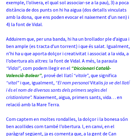
exemple, l’olivera, el qual sol associar-se a la pau), 3) a poca
distància de dos punts on hi ha aigua (dos detalls vinculats
amb la dona, que ens poden evocar el naixement d’un nen) i
4) la font de Vidal.
Adduirem que, per una banda, hi ha un brollador ple d’aigua i
ben ample (es tracta d’un torrent) i que és salat. Igualment,
n’hi ha u que aporta dolçor i creativitat i associat a la vida, a
l’obertura als altres: la font de Vidal. A més, la paraula
“Vidal”
, com podem llegir en el
“Diccionari Català-
Valencià-Balear”
, prové del llatí
“vitale”
, que significa
“vital”
i que, igualment,
“El nom personal
Vitalis
ja ve del llatí
i és el nom de diversos sants dels primers segles del
cristianisme”.
Naixement, aigua, primers sants, vida… en
relació amb la Mare Terra.
Com captem en moltes rondalles, la dolçor i la bonesa són
ben acollides com també l’obertura. I, en canvi, en el
paràgraf següent, ja es comenta que, a la gent de Can