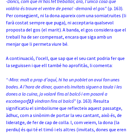
-Doncs, com que m’has fet treballar, ara, l’única cosa que
voldria és traure el ventre de pena! -demanà el gos”
(p. 163).
Per consegüent, ni la dona apareix com una somiatruites (li
farà costat sempre que puga), ni acceptaria qualsevol
proposta del gos (el marit). A banda, el gos considera que el
treball ha de ser compensat, encara que siga amb un
menjar que li permeta viure bé.
A continuació, l’ocell, que sap que el seu cant podria fer que
la seguissen i que ell també ho aprofitàs, li comenta:
“-Mira: molt a prop d’aquí, hi ha un poblet on avui fan unes
bodes. A l’hora de dinar, quan els invitats siguen a taula i les
dones a la cuina, jo volaré fins al balcó i em posaré a
escotxegar
[1]
i vindran fins al balcó”
(p. 163). Resulta
significatiu el simbolisme que reflecteix aquest passatge,
àdhuc, com a sinònim de portar la veu cantant, això és, de
lideratge, de fer de cap de colla. I, com veiem, la dona (la
perdiu) és qui té el timó i els altres (invitats, dones que eren