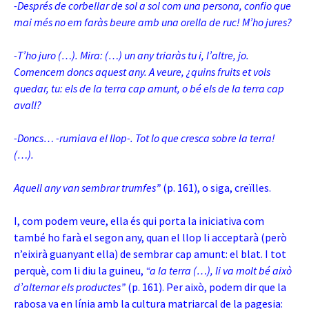
-Després de corbellar de sol a sol com una persona, confio que
mai més no em faràs beure amb una orella de ruc! M’ho jures?
-T’ho juro (…). Mira: (…) un any triaràs tu i, l’altre, jo.
Comencem doncs aquest any. A veure, ¿quins fruits et vols
quedar, tu: els de la terra cap amunt, o bé els de la terra cap
avall?
-Doncs… -rumiava el llop-. Tot lo que cresca sobre la terra!
(…).
Aquell any van sembrar trumfes”
(p. 161), o siga, creïlles.
I, com podem veure, ella és qui porta la iniciativa com
també ho farà el segon any, quan el llop li acceptarà (però
n’eixirà guanyant ella) de sembrar cap amunt: el blat. I tot
perquè, com li diu la guineu,
“a la terra (…), li va molt bé això
d’alternar els productes”
(p. 161). Per això, podem dir que la
rabosa va en línia amb la cultura matriarcal de la pagesia: