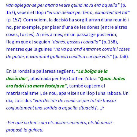
van aplegar-se per anar a veure quina nova era aquella”
(p.
157), veuen el llop i
“el van deixar per terra, esmorteït del tot”
(p. 157). Com veiem, la decisió ha sorgit arran d’una reunió i
no, per exemple, per plaer d’una de les dones (entre altres
coses, fortes). A més a més, en un passatge posterior,
llegim que el seguien
“dones, gossos i canalla”
(p. 158),
mentres que la guineu
“no va parar d’entrar en corrals i cases
de poble, enxampant gallines i conills a cor què vols”
(p. 158).
En la rondalla pallaresa següent,
“La boïga de la
discòrdia”
, plasmada per Pep Coll en l’obra
“Quan Judes
era fadrí i sa mare festejava”
, també captem el
matriarcalisme i, de nou, apareixen un llop i una rabosa. Un
dia, tots dos
“van decidir de reunir-se per tal de buscar
conjuntament una sortida a aquella situació (…):
-Per què no fem com els nostres enemics, els hòmens? -
proposà la guineu.