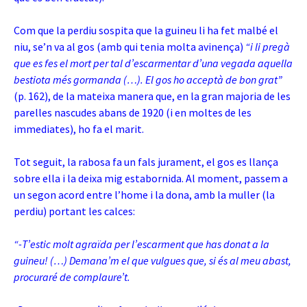
Com que la perdiu sospita que la guineu li ha fet malbé el
niu, se’n va al gos (amb qui
tenia molta avinença)
“i li pregà
que es fes el mort per tal d’escarmentar d’una vegada aquella
bestiota més gormanda (…). El gos ho acceptà de bon grat”
(p. 162), de la mateixa manera que, en la gran majoria de les
parelles nascudes abans de 1920 (i en moltes de les
immediates), ho fa el marit.
Tot seguit, la rabosa fa un fals jurament, el gos es llança
sobre ella i la deixa mig estabornida. Al moment, passem a
un segon acord entre l’home i la dona, amb la muller (la
perdiu) portant les calces:
“-T’estic molt agraïda per l’escarment que has donat a la
guineu! (…) Demana’m el que vulgues que, si és al meu abast,
procuraré de complaure’t.