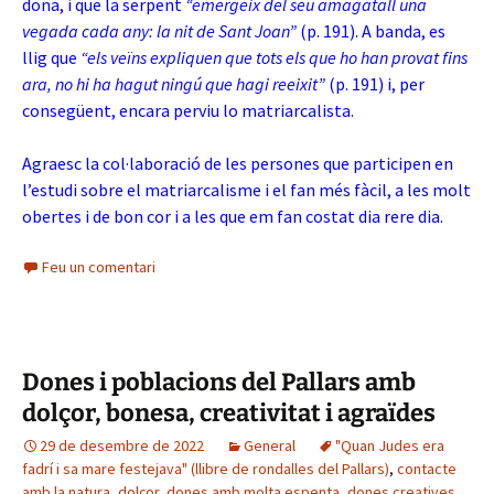
dona, i que la serpent
“emergeix del seu amagatall una
vegada cada any: la nit de Sant Joan”
(p. 191). A banda, es
llig que
“els veïns expliquen que tots els que ho han provat fins
ara, no hi ha hagut ningú que hagi reeixit”
(p. 191) i, per
consegüent, encara perviu lo matriarcalista.
Agraesc la col·laboració de les persones que participen en
l’estudi sobre el matriarcalisme i el fan més fàcil, a les molt
obertes i de bon cor i a les que em fan costat dia rere dia.
Feu un comentari
Dones i poblacions del Pallars amb
dolçor, bonesa, creativitat i agraïdes
29 de desembre de 2022
General
"Quan Judes era
fadrí i sa mare festejava" (llibre de rondalles del Pallars)
,
contacte
amb la natura
,
dolçor
,
dones amb molta espenta
,
dones creatives
,