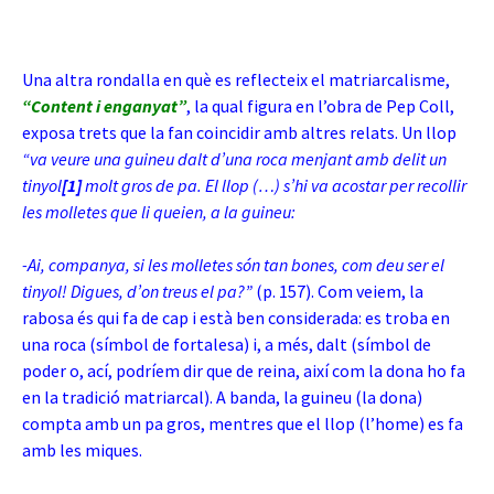
Una altra rondalla en què es reflecteix el matriarcalisme,
“Content i enganyat”
, la qual figura en l’obra de Pep Coll,
exposa trets que la fan coincidir amb altres relats. Un llop
“va veure una guineu dalt d’una roca menjant amb delit un
tinyol
[1]
molt gros de pa. El llop (…) s’hi va acostar per recollir
les molletes que li queien, a la guineu:
-Ai, companya, si les molletes són tan bones, com deu ser el
tinyol! Digues, d’on treus el pa?”
(p. 157). Com veiem, la
rabosa és qui fa de cap i està ben considerada: es troba en
una roca (símbol de fortalesa) i, a més, dalt (símbol de
poder o, ací, podríem dir que de reina, així com la dona ho fa
en la tradició matriarcal). A banda, la guineu (la dona)
compta amb un pa gros, mentres que el llop (l’home) es fa
amb les miques.