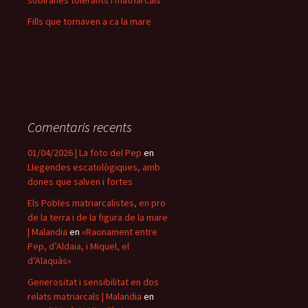
Fills que tornaven a ca la mare
Comentaris recents
01/04/2026 | La foto del Pep
en
Llegendes escatològiques, amb
dones que salven i fortes
Els Pobles matriarcalistes, en pro
de la terra i de la figura de la mare
| Malandia
en
«Raonament entre
Pep, d’Aldaia, i Miquel, el
d’Alaquàs»
Generositat i sensibilitat en dos
relats matriarcals | Malandia
en