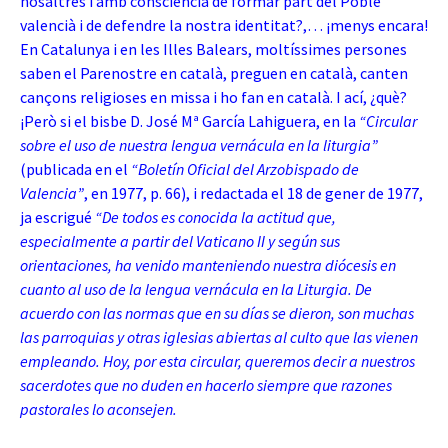
nosaltres i amb consciència de formar part del Poble
valencià i de defendre la nostra identitat?,… ¡menys encara!
En Catalunya i en les Illes Balears, moltíssimes persones
saben el Parenostre en català, preguen en català, canten
cançons religioses en missa i ho fan en català. I ací, ¿què?
¡Però si el bisbe D. José Mª García Lahiguera, en la
“Circular
sobre el uso
de nuestra lengua vernácula en la liturgia”
(publicada en el
“Boletín Oficial del Arzobispado de
Valencia”
, en 1977, p. 66), i redactada el 18 de gener de 1977,
ja escrigué
“De todos es conocida la actitud que,
especialmente a partir del Vaticano II y según sus
orientaciones, ha venido manteniendo nuestra diócesis en
cuanto al uso de la lengua vernácula en la Liturgia. De
acuerdo con las normas que en su días se dieron, son muchas
las parroquias y otras iglesias abiertas al culto que las vienen
empleando. Hoy, por esta circular, queremos decir a nuestros
sacerdotes que no duden en hacerlo siempre que razones
pastorales lo aconsejen.