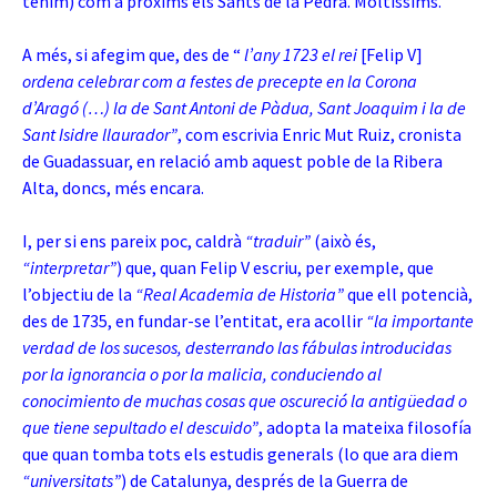
tenim) com a pròxims els Sants de la Pedra. Moltíssims.
A més, si afegim que, des de “
l’any 1723 el rei
[Felip V]
ordena celebrar com a festes de precepte en la Corona
d’Aragó (…) la de Sant Antoni de Pàdua, Sant Joaquim i la de
Sant Isidre llaurador”
, com escrivia Enric Mut Ruiz, cronista
de Guadassuar, en relació amb aquest poble de la Ribera
Alta, doncs, més encara.
I, per si ens pareix poc, caldrà
“traduir”
(això és,
“interpretar”
) que, quan Felip V escriu, per exemple, que
l’objectiu de la
“Real Academia de Historia”
que ell potencià,
des de 1735, en fundar-se l’entitat, era acollir
“la importante
verdad de los sucesos, desterrando las fábulas introducidas
por la ignorancia o por la malicia, conduciendo al
conocimiento de muchas cosas que oscureció la antigüedad o
que tiene sepultado el descuido”
, adopta la mateixa filosofía
que quan tomba tots els estudis generals (lo que ara diem
“universitats”
) de
Catalunya, després de la Guerra de