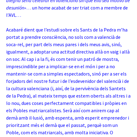
alegría sería celebrar en valenciano sin que ello sea motivo de
desunión»
… un home acabat de ser triat com a membre de
l’AVL…
Acabaré dient que l’estudi sobre els Sants de la Pedra m’ha
portat a prendre consciència, no sols com a valencià de
soca-rel, per part dels meus pares i dels meus avis, sinó,
igualment, a adoptar una actitud directiva allà on vaig i allà
on soc. Al cap i a la fi, és com tenir un patró de mostra,
imprescindible per a implicar-se en el món i per a no
mantenir-se com a simples espectadors, sinó per a ser els
forjadors del nostre futur i de l’esdevenidor del valencià i de
la cultura valenciana (i, així, de la pervivència dels Santets
de la Pedra), al mateix temps que estem oberts als altres i a
lo nou, dues coses perfectament compatibles i pròpies en
els Pobles matriarcalistes. Serà així com anirem cap al
demà amb il·lusió, amb espenta, amb esperit emprenedor i
prioritzant més el demà que el passat, perquè som un
Poble, com els matriarcals, amb molta iniciativa. O