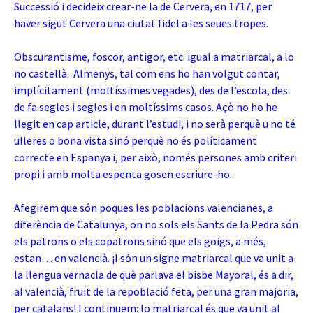
Successió i decideix crear-ne la de Cervera, en 1717, per
haver sigut Cervera una ciutat fidel a les seues tropes.
Obscurantisme, foscor, antigor, etc. igual a matriarcal, a lo
no castellà. Almenys, tal com ens ho han volgut contar,
implícitament (moltíssimes vegades), des de l’escola, des
de fa segles i segles
i en moltíssims casos. Açò no ho he
llegit en cap article, durant l’estudi, i no serà perquè u no té
ulleres o bona vista sinó perquè no és políticament
correcte en Espanya i, per això, només persones amb criteri
propi i amb molta espenta gosen escriure-ho.
Afegirem que són poques les poblacions valencianes, a
diferència de Catalunya, on no sols els Sants de la Pedra són
els patrons o els copatrons sinó que els goigs, a més,
estan… en valencià. ¡I són un signe matriarcal que va unit a
la llengua vernacla de què parlava el bisbe Mayoral, és a dir,
al valencià, fruit de la repoblació feta, per una gran majoria,
per catalans!
I continuem: lo matriarcal és que va unit al