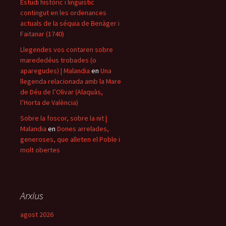
Estudi històric i lingüístic
contingut en les ordenances
actuals de la séquia de Benàger i
Faitanar (1740)
Llegendes vos contaren sobre
marededéus trobades (o
aparegudes) | Malandia
en
Una
llegenda relacionada amb la Mare
de Déu de l’Olivar (Alaquàs,
l’Horta de València)
Sobre la foscor, sobre la nit |
Malandia
en
Dones arrelades,
generoses, que alleten el Poble i
molt obertes
Arxius
agost 2026