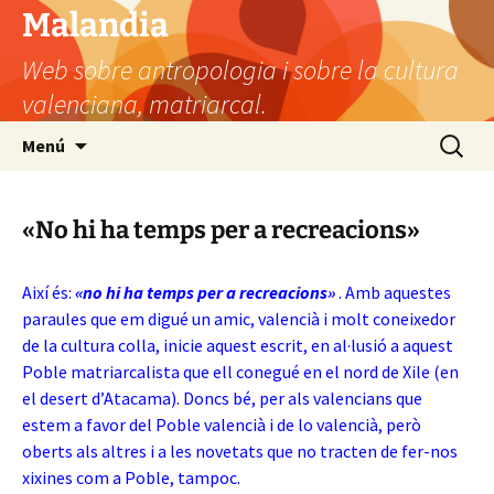
Vés
Malandia
al
Web sobre antropologia i sobre la cultura
contingut
valenciana, matriarcal.
Cerca:
Menú
«No hi ha temps per a recreacions»
Així és:
«
no hi ha temps per a recreacions»
. Amb aquestes
paraules que em digué un amic, valencià i molt coneixedor
de la cultura colla, inicie aquest escrit, en al·lusió a aquest
Poble matriarcalista que ell conegué en el nord de Xile (en
el desert d’Atacama). Doncs bé, per als valencians que
estem a favor del Poble valencià i de lo valencià, però
oberts als altres i a les novetats que no tracten de fer-nos
xixines com a Poble, tampoc.