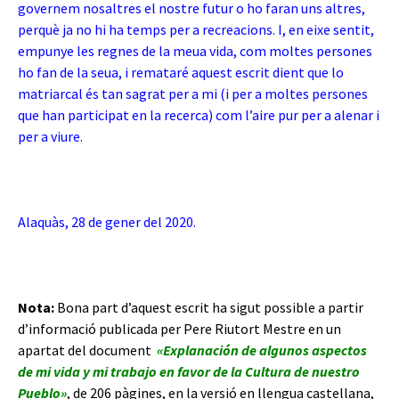
governem nosaltres el nostre futur o ho faran uns altres,
perquè ja no hi ha temps per a recreacions. I, en eixe sentit,
empunye les regnes de la meua vida, com moltes persones
ho fan de la seua, i remataré aquest escrit dient que lo
matriarcal és tan sagrat per a mi (i per a moltes persones
que han participat en la recerca) c
om l’aire pur per a alenar i
per a viure.
Alaquàs, 28 de gener del 2020.
Nota:
Bona part d’aquest escrit ha sigut possible a partir
d’informació publicada per Pere Riutort Mestre en un
apartat del document
«Explanación de algunos aspectos
de mi vida y mi trabajo en favor de la Cultura de nuestro
Pueblo»
, de 206 pàgines, en la versió en llengua castellana,