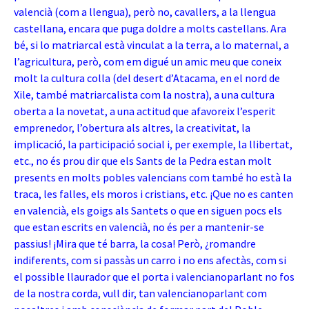
valencià (com a llengua), però no, cavallers, a la llengua
castellana, encara que puga doldre a molts castellans. Ara
bé, si lo matriarcal està vinculat a la terra, a lo maternal, a
l’agricultura, però, com em digué un amic meu que coneix
molt la cultura colla (del desert d’Atacama, en el nord de
Xile, també matriarcalista com la nostra), a una cultura
oberta a la novetat, a una actitud que afavoreix l’esperit
emprenedor, l’obertura als altres, la creativitat, la
implicació, la participació social i, per exemple, la llibertat,
etc., no és prou dir que els Sants de la Pedra estan molt
presents en molts pobles valencians com també ho està la
traca, les falles, els moros i cristians, etc. ¡Que no es canten
en valencià, els goigs als Santets o que en siguen pocs els
que estan escrits en valencià, no és per a mantenir-se
passius! ¡Mira que té barra, la cosa! Però, ¿romandre
indiferents, com si passàs un carro i no ens afectàs, com si
el possible llaurador que el porta i valencianoparlant no fos
de la nostra corda, vull dir, tan valencianoparlant com