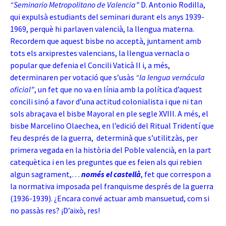
“Seminario Metropolitano de Valencia”
D. Antonio Rodilla,
qui expulsà estudiants del seminari durant els anys 1939-
1969, perquè hi parlaven valencià, la llengua materna.
Recordem que aquest bisbe no acceptà, juntament amb
tots els arxiprestes valencians, la llengua vernacla o
popular que defenia el Concili Vaticà II i, a més,
determinaren per votació que s’usàs
“la lengua vernácula
oficial”
, un fet que no va en línia amb la política d’aquest
concili sinó a favor d’una actitud colonialista i que ni tan
sols abraçava el bisbe Mayoral en ple segle XVIII. A més, el
bisbe Marcelino Olaechea, en l’edició del Ritual Tridentí que
feu després de la guerra, determinà que s’utilitzàs, per
primera vegada en la història del Poble valencià, en la part
catequètica i en les preguntes que es feien als qui rebien
algun sagrament,…
només el
castellà
, fet que correspon a
la normativa imposada pel franquisme després de la guerra
(1936-1939). ¿Encara convé actuar amb mansuetud, com si
no passàs res? ¡D’això, res!