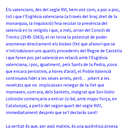
Els valencians, des del segle XVI, hem vist com, a poc a poc,
tot i que l’Església valenciana (a través del braç dret de la
monarquia, la Inquisició) feia recular la presència del
valencià en lo religiós i que, a més, arran del Concili de
Trento (1545-1563), el rei tenia la potestat de poder
anomenar directament els bisbes (fet que afavorí que se
n’introduïssen uns quants procedents del Regne de Castella
i que feren poc pel valencià en relació amb l’Església
valenciana, i poc, igualment, pels Sants de la Pedra, ¡cosa
que encara persisteix, a hores d’ara!), el Poble Valencià
continuava fidel a les seues arrels, però… ¡obert a les
novetats que no implicassen renegar de la llet que
mamaven, com ara, dels Santets, malgrat que
San Isidro
Labrador
començaria a entrar (si bé, amb major força, en
Catalunya), a partir del segon quart del segle XVII,
immediatament després que se’l declaràs sant!
La veritat és que, per això mateix, és una autèntica proesa