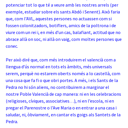
potenciar tot lo que té a veure amb les nostres arrels (per
exemple, estudiar sobre els sants Abdó i Senent). Això faria
que, com l’AVL, aquestes persones no actuassen com si
fossen colonitzadors, botiflers, amics de la poltrona i de
viure com un rei i, en més d’un cas, balafiant, actitud que no
abrace allà on soc, ni allà on vaig, com moltes persones que
conec.
Per això diré que, com més introduirem el valencià com a
llengua d’ús normal en tots els àmbits, més universals
serem, perquè no estarem oberts només a lo castellà, com
una cosa que fa fi o que obri portes. A més, i els Sants de la
Pedra no hi són aliens, no contribuirem a marginar el
nostre Poble Valencià de cap manera: ni en les celebracions
(religioses, cíviques, associatives…), ni en l’escola, ni en
pregar el Parenostre o l’Ave Maria o en entrar a una casa i
saludar, ni, òbviament, en cantar els goigs als Santets de la
Pedra.