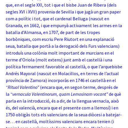
que, en el segle XXI, tot i que el bisbe Juan de Ribera (dels
segles XVI i XVII) provenia de Sevilla i que jugà un gran paper
com a polític i tot, que el cardenal Belluga (nascut en
Granada, en 1662, i que empunyà activament les armes en la
batalla d’Almansa, en 1707, de part de les tropes
borbòniques, com escriu Pere Riutort en una explanació
seua, batalla que portà a la derogació dels Furs valencians)
introduís una colònia molt important de murcians en el
terme d’Oriola (molt extens) junt amb el castellà i una
política fermament favorable al castellà, o que
l’arquebisbe
Andrés Mayoral (nascut en Molacillos, en terres de l’actual
província de Zamora) incorporàs en 1746 el castellà en el
“Ritual Valentino”
(encara que, en segon terme, després de
la
“vernacula Valentinorum, quam Lemosinam vocant”
de què
parla en la introducció, és a dir, de la llengua vernacla, això
és, del valencià, encara que el presente com a llemosí) i en
1750 obligàs tots els valencians de la seua diòcesi a batejar-
se… en castellà, moltíssims valencians encara tenien (i