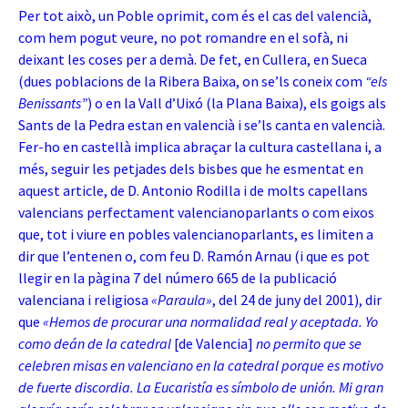
Per tot això, un Poble oprimit, com és el cas del valencià,
com hem pogut veure, no pot romandre en el sofà, ni
deixant les coses per a demà. De fet, en Cullera, en Sueca
(dues poblacions de la Ribera Baixa, on se’ls coneix com
“els
Benissants”
) o en la Vall d’Uixó (la Plana Baixa), els goigs als
Sants de la Pedra estan en valencià i se’ls canta en valencià.
Fer-ho en castellà implica abraçar la cultura castellana i, a
més, seguir les petjades dels bisbes que he esmentat en
aquest article, de D. Antonio Rodilla i de molts capellans
valencians perfectament valencianoparlants o com eixos
que, tot i viure en pobles valencianoparlants, es limiten a
dir que l’entenen o, com feu D. Ramón Arnau (i que es pot
llegir en la pàgina 7 del número 665 de la publicació
valenciana i religiosa
«Paraula»
, del 24 de juny del 2001), dir
que
«Hemos de procurar una normalidad real y aceptada. Yo
como deán de la catedral
[de Valencia]
no permito que se
celebren misas en valenciano en la catedral porque es motivo
de fuerte discordia. La Eucaristía es símbolo de unión. Mi gran