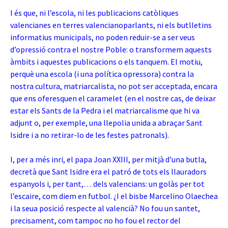
I és que, ni l’escola, ni les publicacions catòliques
valencianes en terres valencianoparlants, ni els butlletins
informatius municipals, no poden reduir-se a ser veus
d’o
pressió contra el nostre Poble: o transformem aquests
àmbits i aquestes publicacions o els tanquem. El motiu,
perquè una escola (i una política opressora) contra la
nostra cultura, matriarcalista, no pot ser acceptada, encara
que ens oferesquen el caramelet (en el nostre cas, de deixar
estar els Sants de la Pedra i el matriarcalisme que hi va
adjunt o, per exemple, una llepolia unida a abraçar Sant
Isidre i a no retirar-lo de les festes patronals).
I, per a més inri, el papa Joan XXIII, per mitjà d’una butla,
decretà que Sant Isidre era el patró de tots els llauradors
espanyols i, per tant,… dels valencians: un golàs per tot
l’escaire, com diem en futbol. ¿I el bisbe Marcelino Olaechea
i la seua posició respecte al valencià? No fou un santet,
precisament, com tampoc no ho fou el rector del