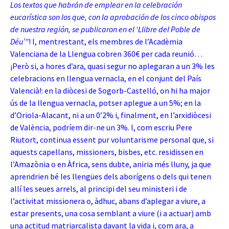
Los textos que habrán de emplear en la celebración
eucarística son los que, con la aprobación de los cinco obispos
de nuestra región, se publicaron en el ‘Llibre del Poble de
Déu’”
! I, mentrestant, els membres de l’Acadèmia
Valenciana de la Llengua cobren 360€ per cada reunió…
¡Però si, a hores d’ara, quasi segur no aplegaran a un 3% les
celebracions en llengua vernacla, en el conjunt del País
Valencià!: en la diòcesi de Sogorb-Castelló, on hi ha major
ús de la llengua vernacla, potser aplegue a un 5%; en la
d’Oriola-Alacant, ni a un 0’2% i, finalment, en l’arxidiòcesi
de València, podríem dir-ne un 3%. I, com escriu Pere
Riutort, continua essent pur voluntarisme personal que, si
aquests capellans, missioners, bisbes, etc. residissen en
l’Amazònia o en Àfrica, sens dubte, aniria més lluny, ja que
aprendrien bé les llengües dels aborígens o dels qui tenen
allí les seues arrels, al principi del seu ministeri i de
l’activitat missionera o, àdhuc, abans d’aplegar a viure, a
estar presents, una cosa semblant a viure (i a actuar) amb
una actitud matriarcalista davant la vida i, com ara, a