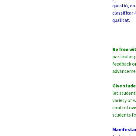
qüestió, en
classificar-
qualitat.
Be free wit
particular
feedback on
advancement
Give stude
let student
variety of 
control ove
students f
Manifestar 