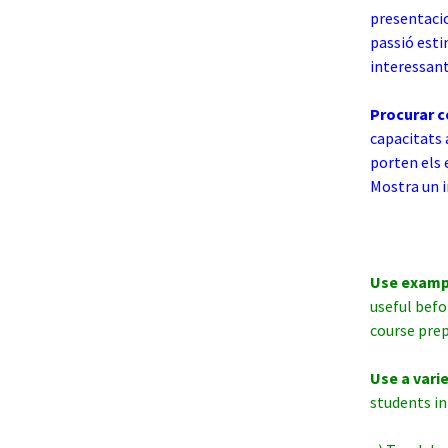
presentacio
passió esti
interessant
Procurar c
capacitats 
porten els 
Mostra un i
Use exampl
useful befo
course prep
Use a vari
students in