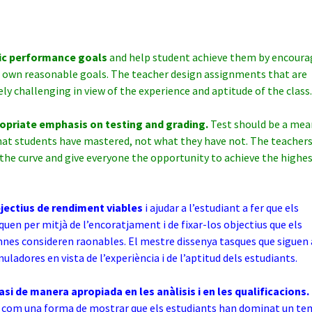
tic performance goals
and help student achieve them by encour
r own reasonable goals. The teacher design assignments that are
ly challenging in view of the experience and aptitude of the class.
opriate emphasis on testing and grading.
Test should be a mea
at students have mastered, not what they have not. The teachers
the curve and give everyone the opportunity to achieve the highe
bjectius de rendiment viables
i ajudar a l’estudiant a fer que els
uen per mitjà de l’encoratjament i de fixar-los objectius que els
nes consideren raonables. El mestre dissenya tasques que siguen
uladores en vista de l’experiència i de l’aptitud dels estudiants.
si de manera apropiada en les anàlisis i en les qualificacions.
r com una forma de mostrar que els estudiants han dominat un te