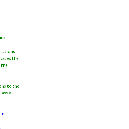
rn.
ntations
ivates the
 the
ions to the
lays a
re.
s