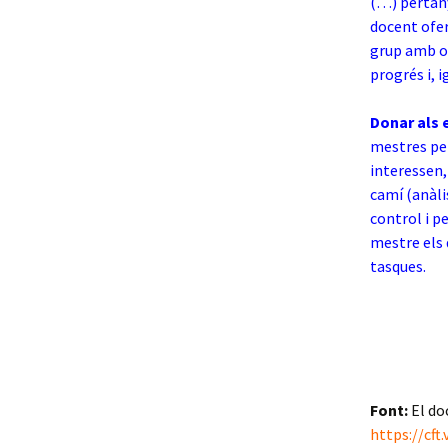
(…) pertany
docent ofer
grup amb op
progrés i, i
Donar als 
mestres per
interessen,
camí (anàlis
control i p
mestre els 
tasques.
Font:
El do
https://cf