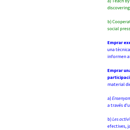
a) Teach by
discovering
b) Cooperat
social pres
Emprar ex
una tècnica
informen al
Emprar una
participac
material di
a)
Ensenyam
a través d’
b)
Les a
ctiv
efectives, 