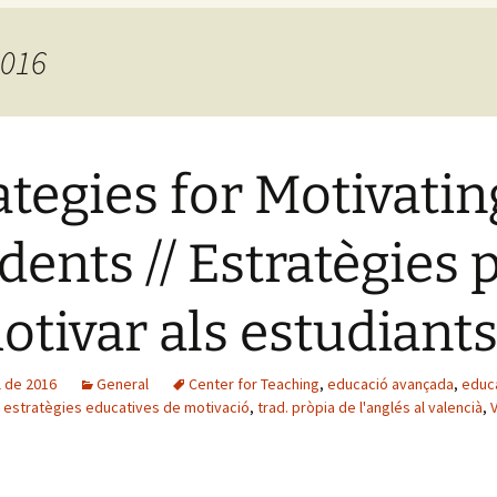
2016
ategies for Motivatin
dents // Estratègies 
otivar als estudiant
ol de 2016
General
Center for Teaching
,
educació avançada
,
educ
,
estratègies educatives de motivació
,
trad. pròpia de l'anglés al valencià
,