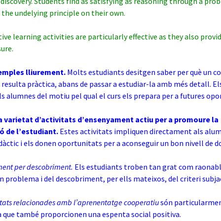
 discovery. Students find as satisfying as reasoning through a pro
 the undelying principle on their own.
ive learning activities are particularly effective as they also provi
sure.
emples lliurement.
Molts estudiants desitgen saber per què un c
 resulta pràctica, abans de passar a estudiar-la amb més detall. E
s alumnes del motiu pel qual el curs els prepara per a futures opo
 varietat d’activitats d’ensenyament actiu per a promoure la
ió de l’estudiant.
Estes activitats impliquen directament als alum
dàctic i els donen oportunitats per a aconseguir un bon nivell de d
ent per descobriment.
Els estudiants troben tan grat com raonab
un problema i del descobriment, per ells mateixos, del criteri subja
itats relacionades amb l’aprenentatge cooperatiu
són particularme
ja que també proporcionen una espenta social positiva.