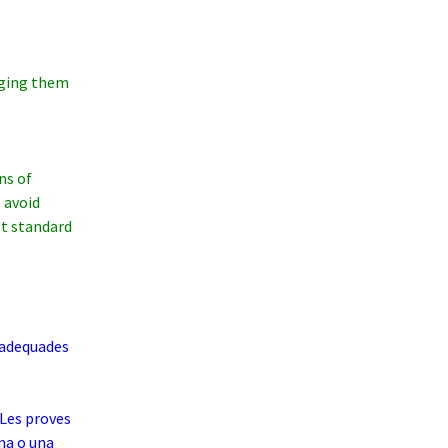
aging them
ns of
 avoid
st standard
 adequades
Les proves
ma o una