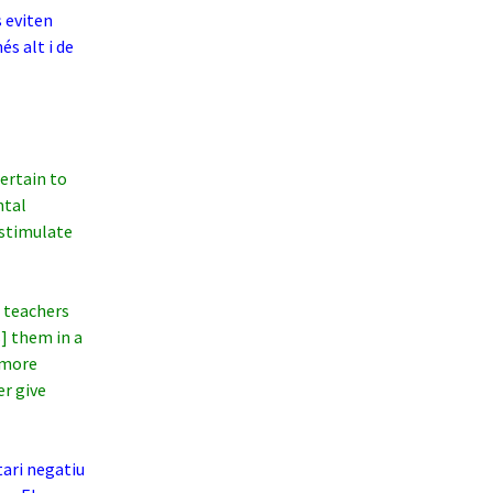
s eviten
és alt i de
rtain to
ntal
 stimulate
 teachers
] them in a
s more
er give
ari negatiu