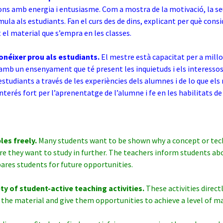
ns amb energia i entusiasme. Com a mostra de la motivació, la s
mula als estudiants. Fan el curs des de dins, explicant per què cons
 el material que s’empra en les classes.
onéixer prou als estudiants.
El mestre està capacitat per a millo
amb un ensenyament que té present les inquietuds i els interesso
estudiants a través de les experiències dels alumnes i de lo que el
nterés fort per l’aprenentatge de l’alumne i fe en les habilitats de 
es freely.
Many students want to be shown why a concept or tech
re they want to study in further. The teachers inform students a
ares students for future opportunities.
ety of student-active teaching activities.
These activities direc
 the material and give them opportunities to achieve a level of ma