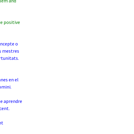
blem and
de positive
oncepte o
ls mestres
rtunitats.
nes en el
omini.
le aprendre
cent.
nt