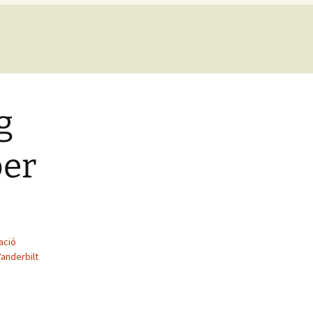
g
per
s
ació
Vanderbilt