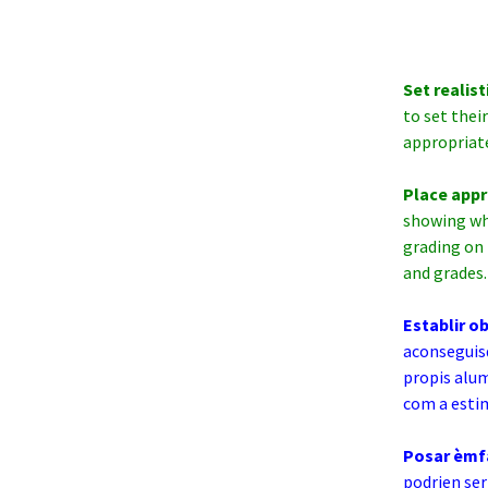
Set realis
to set thei
appropriate
Place appr
showing wh
grading on 
and grades.
Establir o
aconseguisq
propis alum
com a estim
Posar èmfa
podrien se