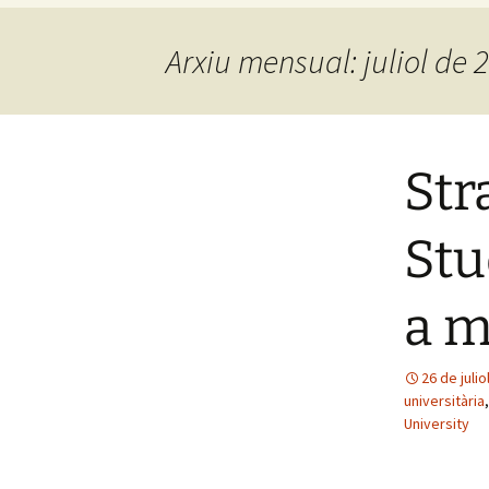
Arxiu mensual: juliol de 
Str
Stu
a m
26 de juli
universitària
University