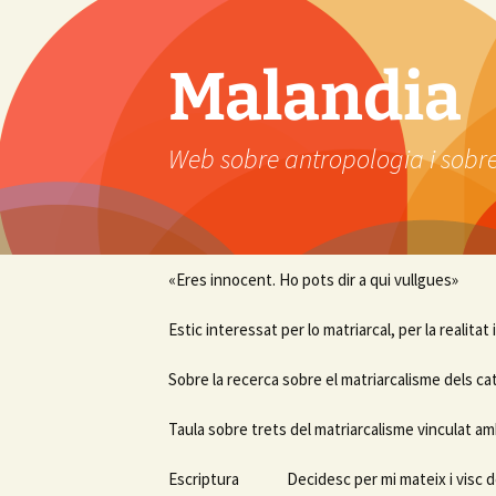
Vés
al
contingut
Malandia
Web sobre antropologia i sobre
«Eres innocent. Ho pots dir a qui vullgues»
Estic interessat per lo matriarcal, per la realitat
Sobre la recerca sobre el matriarcalisme dels ca
Taula sobre trets del matriarcalisme vinculat am
Escriptura
Decidesc per mi mateix i visc d