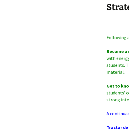
Strat
Following a
Become a r
with energy
students. T
material.
Get to kno
students’ c
strong inter
A continuac
Tractar de