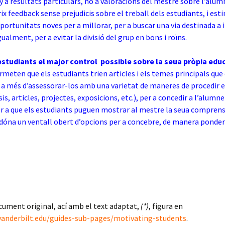
 a resultats particulars, no a valoracions del mestre sobre l’alumn
ix feedback sense prejudicis sobre el treball dels estudiants, i est
ortunitats noves per a millorar, per a buscar una via destinada a 
gualment, per a evitar la divisió del grup en bons i roïns.
estudiants el major control possible sobre la seua pròpia edu
meten que els estudiants trien articles i els temes principals que 
 a més d’assessorar-los amb una varietat de maneres de procedir e
is, articles, projectes, exposicions, etc.), per a concedir a l’alumn
er a que els estudiants puguen mostrar al mestre la seua comprens
dóna un ventall obert d’opcions per a concebre, de manera ponder
cument original, ací amb el text adaptat,
(*)
, figura en
t.vanderbilt.edu/guides-sub-pages/motivating-students
.