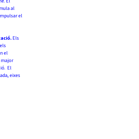
e. El
imula al
impulsar el
cació.
Els
els
n el
e major
ió. El
ada, eixes