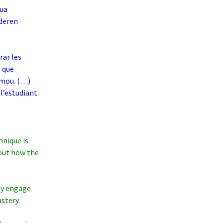
eua
ideren
rar les
s que
s mou. (…)
l’estudiant.
nique is
bout how the
tly engage
stery.