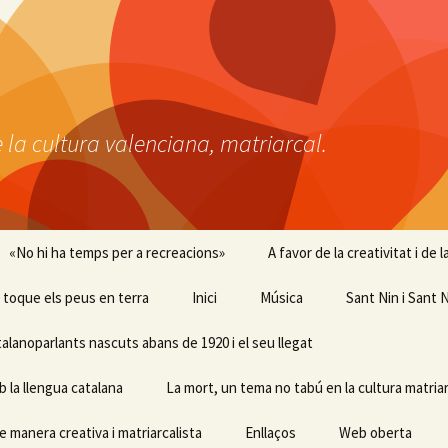
 la cultura valenciana, matriarcal.
«No hi ha temps per a recreacions»
A favor de la creativitat i de
 i toque els peus en terra
Inici
Música
Sant Nin i Sant N
talanoparlants nascuts abans de 1920 i el seu llegat
b la llengua catalana
La mort, un tema no tabú en la cultura matriar
e manera creativa i matriarcalista
Enllaços
Web oberta