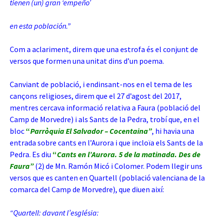
tienen (un) gran ‘empeño’
en esta población.”
Com a aclariment, direm que una estrofa és el conjunt de
versos que formen una unitat dins d’un poema.
Canviant de població, i endinsant-nos en el tema de les
cançons religioses, direm que el 27 d’agost del 2017,
mentres cercava informació relativa a Faura (població del
Camp de Morvedre) i als Sants de la Pedra, trobí que, en el
bloc
“
Parròquia El Salvador – Cocentaina”
, hi havia una
entrada sobre cants en l’Aurora i que incloïa els Sants de la
Pedra. Es diu
“
Cants en l’Aurora. 5 de la matinada. Des de
Faura”
(2)
de Mn. Ramón Micó i Colomer. Podem llegir uns
versos que es canten en Quartell (
població valenciana de la
comarca del Camp de Morvedre), que diuen així:
“Quartell: davant l’església: