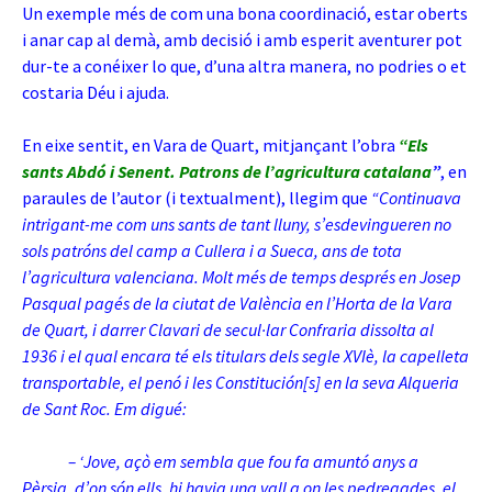
Un exemple més de com una bona coordinació, estar oberts
i anar cap al demà, amb decisió i amb esperit aventurer pot
dur-te a conéixer lo que, d’una altra manera, no podries o et
costaria Déu i ajuda.
En eixe sentit, en Vara de Quart, mitjançant l’obra
“Els
sants Abdó i Senent. Patrons de l’agricultura catalana
”
, en
paraules de l’autor (i textualment), llegim que
“Continuava
intrigant-me com uns sants de tant lluny, s’esdevingueren no
sols patróns del camp a Cullera i a Sueca, ans de tota
l’agricultura valenciana. Molt més de temps després en Josep
Pasqual pagés de la ciutat de València en l’Horta de la Vara
de Quart, i darrer Clavari de secul·lar Confraria dissolta al
1936 i el qual encara té els titulars dels segle XVIè, la capelleta
transportable, el penó i les Constitución[s] en la seva Alqueria
de Sant Roc. Em digué:
– ‘Jove, açò em sembla que fou fa amuntó anys a
Pèrsia, d’on són ells, hi havia una vall a on les pedregades, el