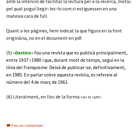
amb la intenció de facilitar la lectura per a la recerca, motiu
pel qual poguí llegir-les-hi com si estiguessen en una
mateixa cara de full.
Quant a les pàgines, hem indicat la que figura en la font
originària, no en el document en pdf.
(5)
«Destino»
fou una revista que es publicà principalment,
entre 1937 i 1980 i que, durant molt de temps, seguí en la
línia del franquisme. Deixà de publicar-se, definitivament,
en 1985. En parlar sobre aquesta revista, es refereix al
número del 4 de març de 1961.
(6) Literalment, en lloc de la forma
«u»
o
«un»
.
Feu un comentari