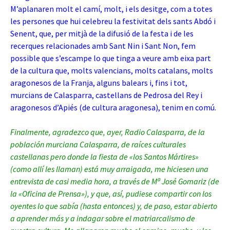
M’aplanaren molt el camí, molt, i els desitge, com a totes
les persones que hui celebreu la festivitat dels sants Abdó i
Senent, que, per mitjà de la difusió de la festa i de les
recerques relacionades amb Sant Nin i Sant Non, fem
possible que s’escampe lo que tinga a veure amb eixa part
de la cultura que, molts valencians, molts catalans, molts
aragonesos de la Franja, alguns balears i, fins i tot,
murcians de Calasparra, castellans de Pedrosa del Rey i
aragonesos d’Apiés (de cultura aragonesa), tenim en comú.
Finalmente, agradezco que, ayer, Radio Calasparra, de la
población murciana Calasparra, de raíces culturales
castellanas pero donde la fiesta de «los Santos Mártires»
(como allí les llaman) está muy arraigada, me hiciesen una
entrevista de casi media hora, a través de Mª José Gomariz (de
la «Oficina de Prensa»)
, y que, así, pudiese compartir con los
oyentes lo que sabía (hasta entonces) y, de paso, estar abierto
a aprender más y a indagar sobre el matriarcalismo de