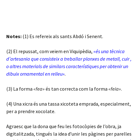
Notes:
(1) Es refereix als sants Abdó i Senent.
(2) El repussat, com veiem en Viquipèdia,
«és una tècnica
d’artesania que consisteix a treballar planxes de metall, cuir ,
o altres materials de similars característiques per obtenir un
dibuix ornamental en relleu»
.
(3) La forma
«fea»
és tan correcta com la forma
«feia»
.
(4) Una xicra és una tassa xicoteta emprada, especialment,
per a prendre xocolate.
Agraesc que la dona que feu les fotocòpies de l’obra, ja
digitalitzada, tingués la idea d’unir les pàgines per parelles