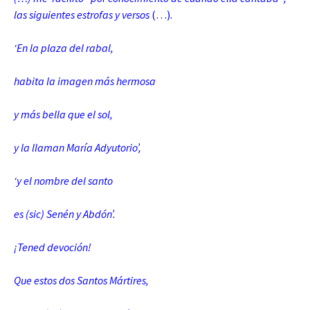
las siguientes estrofas y versos
(…).
‘En la plaza del rabal,
habita la imagen más hermosa
y más bella que el sol,
y la llaman María Adyutorio’,
‘y el nombre del santo
es (sic) Senén y Abdón’.
¡Tened devoción!
Que estos dos Santos Mártires,