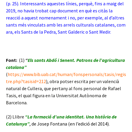
(p. 25). Interessants aquestes línies, perquè, fins a maig del
2019, no havia trobat cap document en què es citàs la
reacció a aquest nomenament i no, per exemple, al d’altres
sants més vinculats amb les arrels culturals catalanes, com
ara, els Sants de la Pedra, Sant Galderic o Sant Medir.
Font:
(1)
“
Els sants Abdó i Senent. Patrons de l’agricultura
catalana”
(
https://www.bib.uab.cat/human/fonspersonals/tasis/regis
tre.php?tasisid=212
), obra potser escrita per un valencià
natural de Cullera, que pertany al fons personal de Rafael
Tasis, el qual figura en la Universitat Autònoma de
Barcelona.
(2) Llibre
“La formació d’una identitat. Una història de
Catalunya”
, de Josep Fontana (en l’edició del 2014).