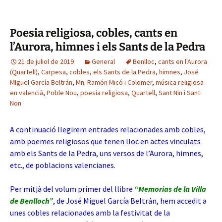
Poesia religiosa, cobles, cants en
l’Aurora, himnes i els Sants de la Pedra
21 de juliol de 2019
General
Benlloc
,
cants en l'Aurora
(Quartell)
,
Carpesa
,
cobles
,
els Sants de la Pedra
,
himnes
,
José
MIguel García Beltrán
,
Mn. Ramón Micó i Colomer
,
música religiosa
en valencià
,
Poble Nou
,
poesia religiosa
,
Quartell
,
Sant Nin i Sant
Non
A continuació llegirem entrades relacionades amb cobles,
amb poemes religiosos que tenen lloc en actes vinculats
amb els Sants de la Pedra, uns versos de l’Aurora, himnes,
etc., de poblacions valencianes.
Per mitjà del volum primer del llibre
“Memorias de la Villa
de Benlloch”
, de José Miguel García Beltrán, hem accedit a
unes cobles relacionades amb la festivitat de la