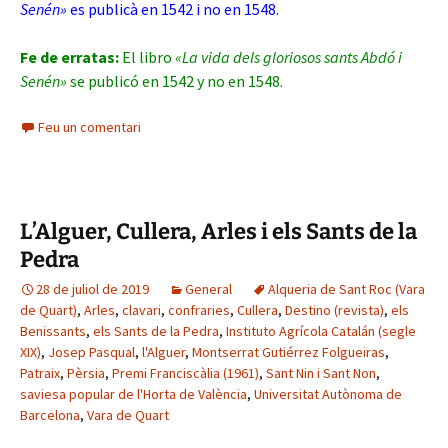
Senén»
es publicà en 1542 i no en 1548.
Fe de erratas:
El libro
«La vida dels gloriosos sants Abdó i
Senén»
se publicó en 1542 y no en 1548.
Feu un comentari
L’Alguer, Cullera, Arles i els Sants de la
Pedra
28 de juliol de 2019
General
Alqueria de Sant Roc (Vara
de Quart)
,
Arles
,
clavari
,
confraries
,
Cullera
,
Destino (revista)
,
els
Benissants
,
els Sants de la Pedra
,
Instituto Agrícola Catalán (segle
XIX)
,
Josep Pasqual
,
l'Alguer
,
Montserrat Gutiérrez Folgueiras
,
Patraix
,
Pèrsia
,
Premi Franciscàlia (1961)
,
Sant Nin i Sant Non
,
saviesa popular de l'Horta de València
,
Universitat Autònoma de
Barcelona
,
Vara de Quart