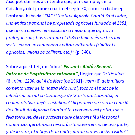
Això pot dur-nos a entendre que, per exemple, en la
Catalunya del primer quart del segle XX, com escriu Josep
Fontana, hi havia
“l’IACSI (Institut Agrícola Català Sant Isidre),
una entitat patronal de propietaris agrícoles fundada el 1851,
que aniria creixent en associats a mesura que agafava
protagonisme, fins a arribar el 1933 a tenir més de tres mil
socis i més d’un centenar d’entitats adherides (sindicats
agrícoles, unions de colliters, etc.)”
(p. 340).
Sobre aquest fet, en l’obra
“Els sants Abdó i Senent.
Patrons de l’agricultura catalana”
, llegim que
“a ‘Destino’
(6)
, núm. 1230, del 4 de Març
[de 1961]
– hom
(6)
dels millors
comentaristes de la nostra vida rural, tocava el punt de la
influència oficial en Catalunya de ‘San Isidro Labrador, el
contemplativo payés castellano’ i hi parlava de com la creació
de l’’Instituto Agrícola Catalán’ fou nomenat est patró, i se’n
feia tornaveu de les protestes que aleshores féu Maspons i
Camarasa, qui atribuïa l’esvaró a ‘inadvertencia de una parte,
y, de la otra, al influjo de la Corte, patria nativa de San Isidro’”