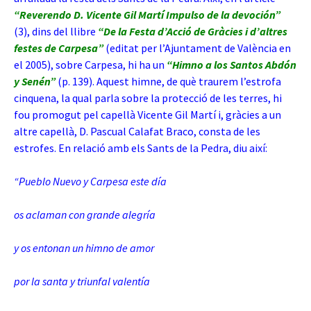
“Reverendo
D. Vicente Gil Martí Impulso de la devoción”
(3), dins del llibre
“De la Festa d’Acció de Gràcies i d’altres
festes de Carpesa”
(editat per l’Ajuntament de València en
el 2005), sobre Carpesa, hi ha un
“
Himno
a los Santos Abdón
y Senén”
(p. 139)
. Aquest himne, de què traurem l’estrofa
cinquena, la qual parla sobre la protecció de les terres, hi
fou promogut pel capellà Vicente Gil Martí i, gràcies a un
altre capellà, D. Pascual Calafat Braco, consta de les
estrofes. En relació amb els Sants de la Pedra, diu així:
“Pueblo Nuevo y Carpesa este día
os aclaman con grande alegría
y os entonan un himno de amor
por la santa y triunfal valentía