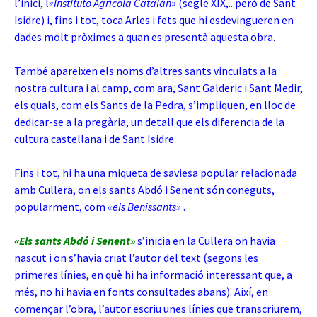
l’inici, l
«Instituto Agrícola Catalán»
(segle XIX,.. però de Sant
Isidre) i, fins i tot, toca Arles i fets que hi esdevingueren en
dades molt pròximes a quan es presentà aquesta obra.
També apareixen els noms d’altres sants vinculats a la
nostra cultura i al camp, com ara, Sant Galderic i Sant Medir,
els quals, com els Sants de la Pedra, s’impliquen, en lloc de
dedicar-se a la pregària, un detall que els diferencia de la
cultura castellana i de Sant Isidre.
Fins i tot, hi ha una miqueta de saviesa popular relacionada
amb Cullera, on els sants Abdó i Senent són coneguts,
popularment, com
«els Benissants»
.
«Els sants Abdó i Senent»
s’inicia en la Cullera on havia
nascut i on s’havia criat l’autor del text (segons les
primeres línies, en què hi ha informació interessant que, a
més, no hi havia en fonts consultades abans). Així, en
començar l’obra, l’autor escriu unes línies que transcriurem,