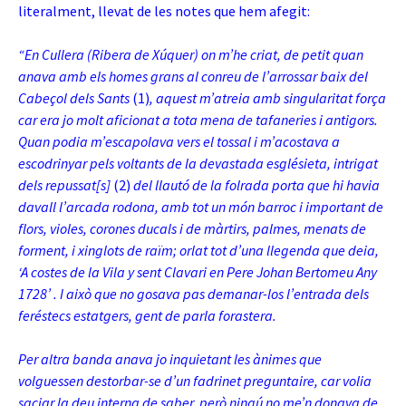
literalment, llevat de les notes que hem afegit:
“En Cullera (Ribera de Xúquer) on m’he criat, de petit quan
anava amb els homes grans al conreu de l’arrossar baix del
Cabeçol dels Sants
(1)
, aquest m’atreia amb singularitat força
car era jo molt aficionat a tota mena de tafaneries i antigors.
Quan podia m’escapolava vers el tossal i m’acostava a
escodrinyar pels voltants de la devastada esglésieta
, intrigat
dels repussat[s]
(2)
del llautó de la folrada porta que hi havia
davall l’arcada rodona, amb tot un món barroc i important de
flors, violes, corones ducals i de màrtirs, palmes, menats de
forment, i xinglots de raïm; orlat tot d’una llegenda que deia,
‘A costes de la Vila y sent Clavari en Pere Johan Bertomeu Any
1728’ . I això que no gosava pas demanar-los l’entrada dels
feréstecs estatgers, gent de parla forastera.
Per altra banda anava jo inquietant les ànimes que
volguessen destorbar-se d’un fadrinet preguntaire, car volia
saciar la deu interna de saber, però ningú no me’n donava de