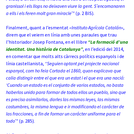
granissol i els llops no deixaven viure la gent. S’encomanaren
a ells i els feren molt gran miracle’”
(p. 2 BIS).
Finalment, quant a l’esmentat
«Instituto Agrícola Catalán»
,
direm que el veiem en línia amb unes paraules que trau
l’historiador Josep Fontana, en el llibre
“La formació d’una
identitat. Una història de Catalunya”
, en l’edició del 2014,
en comentar que molts alts càrrecs polítics espanyols i de
línia castellanista,
“Seguien optant pel projecte nacional
espanyol, com ho feia Cortada el 1860, quan explicava que
calia distingir entre el que era un estat i el que era una nació:
‘Cuando un estado es el conjunto de varios estados, no basta
haberlos unido para formar de todos ellos un pueblo, sino que
es preciso asimilarlos, darles las mismas leyes, las mismas
costumbres, la misma lengua e ir modificando el carácter de
las fracciones, a fin de formar un carácter uniforme para el
todo’”
(p. 285).