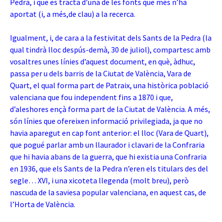
Pedra, i que es tracta d’una de les fonts que més n’ha
aportat (i, a més,de clau) a la recerca.
Igualment, i, de cara a la festivitat dels Sants de la Pedra (la
qual tindrà lloc despús-demà, 30 de juliol), compartesc amb
vosaltres unes línies d’aquest document, en què, àdhuc,
passa per u dels barris de la Ciutat de València, Vara de
Quart, el qual forma part de Patraix, una històrica població
valenciana que fou independent fins a 1870 i que,
d’aleshores ençà forma part de la Ciutat de València. A més,
són línies que ofereixen informació privilegiada, ja que no
havia aparegut en cap font anterior: el lloc (Vara de Quart),
que pogué parlar amb un llaurador i clavari de la Confraria
que hi havia abans de la guerra, que hi existia una Confraria
en 1936, que els Sants de la Pedra n’eren els titulars des del
segle… XVI, i una xicoteta llegenda (molt breu), però
nascuda de la saviesa popular valenciana, en aquest cas, de
l’Horta de València.