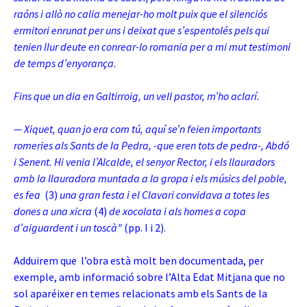
raóns
i allò no calia menejar-ho molt puix que el silenciós
ermitori enrunat per uns i deixat que s’espentolés pels qui
tenien llur deute en conrear-lo romania per a mi mut testimoni
de temps d’enyorança.
Fins que un dia en Galtirroig, un vell pastor, m’ho aclarí.
— Xiquet, quan jo era com tú
, aquí se’n feien importants
romeries als Sants de la Pedra, -que eren tots de pedra-, Abdó
i Senent. Hi venia l’Alcalde, el senyor Rector, i els llauradors
amb la llauradora muntada a la gropa
i els músics del poble,
es fea
(3)
una gran festa i el Clavari convidava a totes les
dones a una xicra
(4)
de xocolata i als homes a copa
d’aiguardent i un toscà”
(pp. I i 2).
Adduirem que l’obra està molt ben documentada, per
exemple, amb informació sobre l’Alta Edat Mitjana que no
sol aparéixer en temes relacionats amb els Sants de la