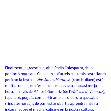
Finalment, agraesc que, ahir, Radio Calasparra, de la
població murciana Calasparra, d’arrels culturals castellanes
però on la festa de
«los Santos Mártires»
(com hi diuen) està
molt arrelada, em fessen una entrevista de quasi mitja
hora, a través de Mª José Gomariz (de l’
«Oficina de Prensa»
)
,
i que, així, pogués compartir amb els oïdors lo que sabia
(fins aleshores) i, de pas, estar obert a aprendre més i a
indagar sobre el matriarcalisme en la nostra cultura.