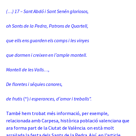
(…) 17 – Sant Abdó i Sant Senén gloriosos,
oh Sants de la Pedra, Patrons de Quartell,
que ells ens guarden els camps i les vinyes
que dormen i creixen en l’ample mantell.
Mantell de les Valls…,
De floretes i séquies canores
,
de frutis
(*)
i esperances, d’amor i treballs”.
També hem trobat més informació, per exemple,
relacionada amb Carpesa, històrica població valenciana que
ara forma part de la Ciutat de València. on està molt
arraïlada la festa dels Sants de la Pedra. Així, en l’article