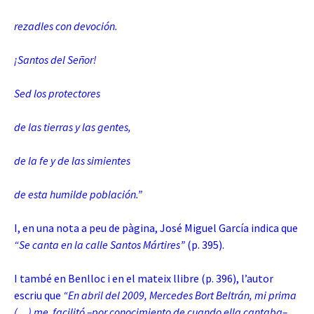
rezadles con devoción.
¡Santos del Señor!
Sed los protectores
de las tierras y las gentes,
de la fe y de las simientes
de esta humilde población.”
I, en una nota a peu de pàgina, José Miguel García indica que
“Se canta en la calle Santos Mártires”
(p. 395).
I també en Benlloc i en el mateix llibre (p. 396), l’autor
escriu que
“En abril del 2009, Mercedes Bort Beltrán, mi prima
(…) me facilitó –por conocimiento de cuando ella cantaba–,