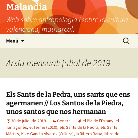
Vés
Malandia
al
Web sobre antropologia i sobre la cultura
contingut
valenciana, matriarcal.
Cerca:
Menú
Arxiu mensual: juliol de 2019
Els Sants de la Pedra, uns sants que ens
agermanen // Los Santos de la Piedra,
unos santos que nos hermanan
30 de juliol de 2019
General
el Pla de l'Estany
,
el
Tarragonès
,
el Terme (2019)
,
els Sants de la Pedra
,
els Sants
Màrtirs
,
Kike Gandia Álvarez (Cullera)
,
la Ribera Baixa
,
llibre de