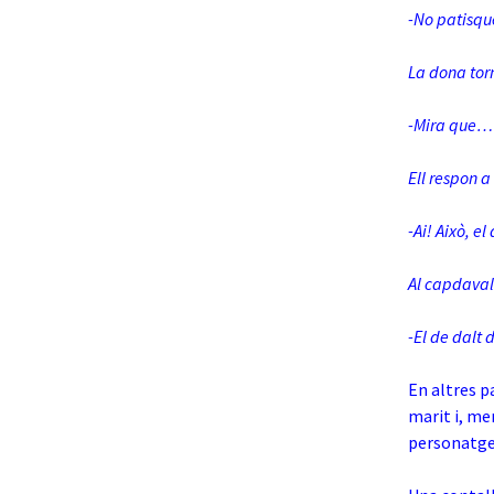
-No patisque
La dona tor
-Mira que… F
Ell respon a
-Ai! Això, el
Al capdavall
-El de dalt d
En altres p
marit i, men
personatge 