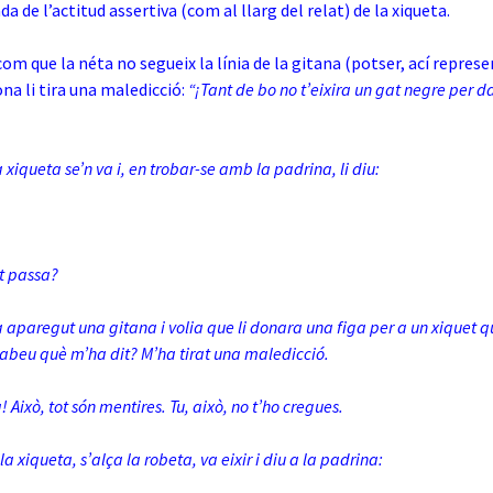
 de l’actitud assertiva (com al llarg del relat) de la xiqueta.
com que la néta no segueix la línia de la gitana (potser, ací represe
na li tira una maledicció:
“¡Tant de bo no t’eixira un gat negre per da
a xiqueta se’n va i, en trobar-se amb la padrina, li diu:
et passa?
a aparegut una gitana i volia que li donara una figa per a un xiquet 
¿sabeu què m’ha dit? M’ha tirat una maledicció.
a! Això, tot són mentires. Tu, això, no t’ho cregues.
la xiqueta, s’alça la robeta, va eixir i diu a la padrina: