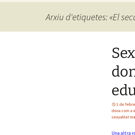
Arxiu d'etiquetes: «El sec
Sex
don
edu
1 de febr
dona com a 
sexualitat ma
Una altra r