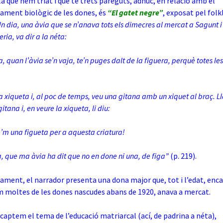
a que hem triat i que té trets pareguts, àdhuc, en relació amb el
ament biològic de les dones, és
“El gatet negre”
, exposat pel folk
n dia, una àvia que se n’anava tots els dimecres al mercat a Sagunt i
ria, va dir a la néta:
ra, quan l’àvia se’n vaja, te’n puges dalt de la figuera, perquè totes le
a xiqueta i, al poc de temps, veu una gitana amb un xiquet al braç. Ll
itana i, en veure la xiqueta, li diu:
a’m una figueta per a aquesta criatura!
a, que ma àvia ha dit que no en done ni una, de figa”
(p. 219).
rament, el narrador presenta una dona major que, tot i l’edat, enca
om moltes de les dones nascudes abans de 1920, anava a mercat.
 captem el tema de l’educació matriarcal (ací, de padrina a néta),