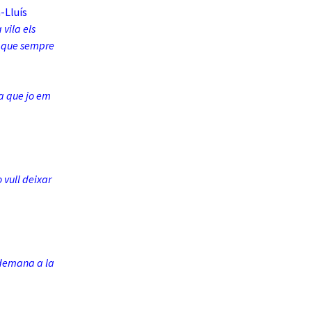
n-Lluís
vila els
na que sempre
ia que jo em
 vull deixar
-demana a la