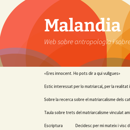
Vés
al
contingut
Malandia
Web sobre antropologia i sobre
«Eres innocent. Ho pots dir a qui vullgues»
Estic interessat per lo matriarcal, per la realitat
Sobre la recerca sobre el matriarcalisme dels ca
Taula sobre trets del matriarcalisme vinculat am
Escriptura
Decidesc per mi mateix i visc d