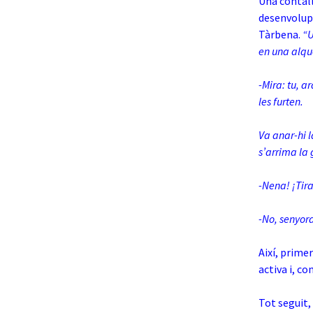
Una contall
desenvolup
Tàrbena.
“U
en una alque
-Mira: tu, a
les furten.
Va anar-hi l
s’arrima la g
-Nena! ¡Tir
-No, senyor
Així, prime
activa i, c
Tot seguit,