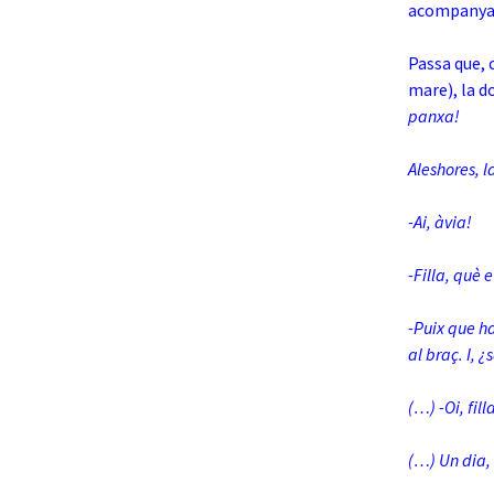
acompanyada
Passa que, 
mare), la do
panxa!
Aleshores, l
-Ai, àvia!
-Filla, què 
-Puix que h
al braç. I, 
(…) -Oi, fill
(…) Un dia, 