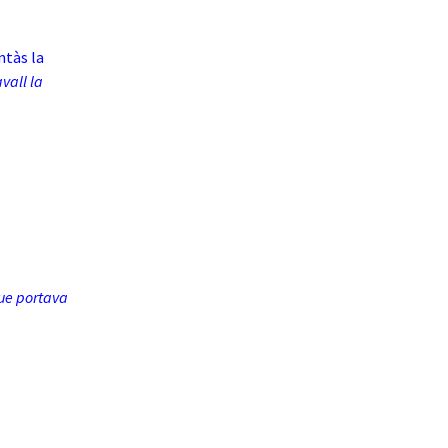
ntàs la
vall la
que portava