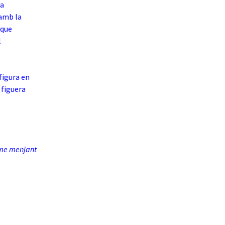
ma
 amb la
 que
l
figura en
 figuera
home menjant