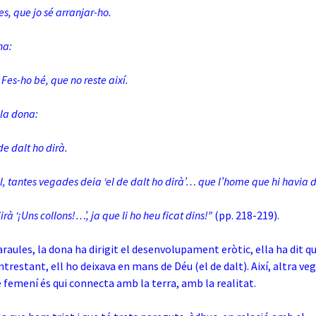
s, que jo sé arranjar-ho.
na:
es-ho bé, que no reste així.
 la dona:
 de dalt ho dirà.
, tantes vegades deia ‘el de dalt ho dirà’… que l’home que hi havia da
irà ‘¡Uns collons!…’, ja que li ho heu ficat dins!”
(pp. 218-219).
araules, la dona ha dirigit el desenvolupament eròtic, ella ha dit q
trestant, ell ho deixava en mans de Déu (el de dalt). Així, altra veg
femení és qui connecta amb la terra, amb la realitat.