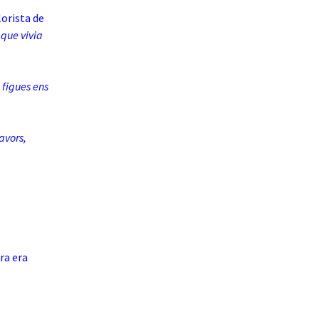
lorista de
 que vivia
s figues ens
avors,
ra era