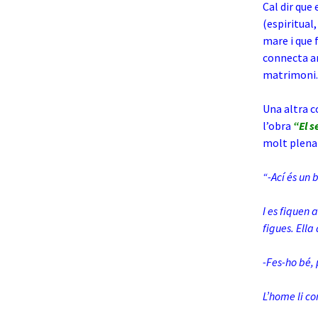
Cal dir que 
(espiritual
mare i que f
connecta am
matrimoni.
Una altra c
l’obra
“El s
molt plena 
“-Ací és un 
I es fiquen 
figues. Ella 
-Fes-ho bé, 
L’home li c