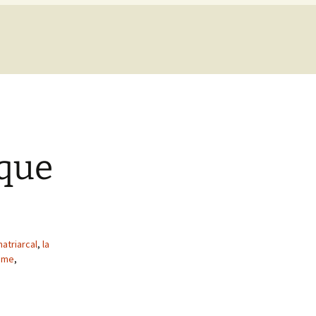
 que
atriarcal
,
la
isme
,