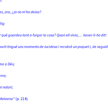
n:
es, ara, ¿ja no m’ho deixa?
fig:
er què guardeu tant a furgar la cosa? Quan ell vivia,… haver-li-ho dit!
marit tingué uns moments de lucidesa i recobrà un poquet i, de seguid
ima a Déu;
erra;
al notari;
a Malaena”
(p. 214).