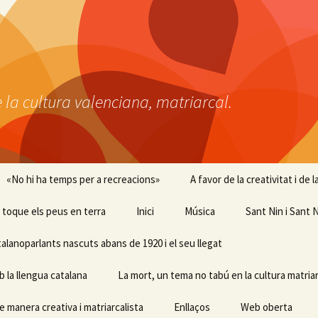
 la cultura valenciana, matriarcal.
«No hi ha temps per a recreacions»
A favor de la creativitat i de
 i toque els peus en terra
Inici
Música
Sant Nin i Sant N
talanoparlants nascuts abans de 1920 i el seu llegat
b la llengua catalana
La mort, un tema no tabú en la cultura matriar
e manera creativa i matriarcalista
Enllaços
Web oberta