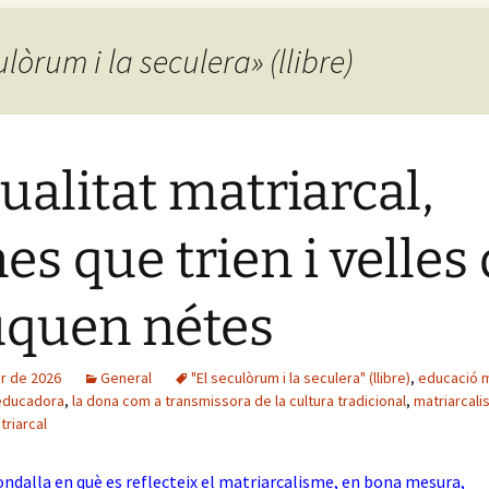
ulòrum i la seculera» (llibre)
ualitat matriarcal,
es que trien i velles
quen nétes
er de 2026
General
"El seculòrum i la seculera" (llibre)
,
educació m
educadora
,
la dona com a transmissora de la cultura tradicional
,
matriarcal
triarcal
ondalla en què es reflecteix el matriarcalisme, en bona mesura,