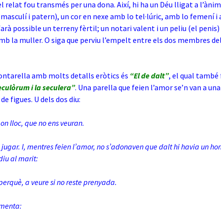
el relat fou transmés per una dona. Així, hi ha un Déu lligat a l’àni
, masculí i patern), un cor en nexe amb lo tel·lúric, amb lo femení i
arà possible un terreny fèrtil;
un notari valent i un peliu (el penis)
b la muller. O siga que perviu l’empelt entre els dos membres de
ontarella amb molts detalls eròtics és
“El de dalt”
, el qual també 
eculòrum i la seculera”
. Una parella que feien l’amor se’n van a una
de figues. U dels dos diu:
bon lloc, que no ens veuran.
a jugar. I, mentres feien l’amor, no s’adonaven que dalt hi havia un 
diu al marit:
perquè, a veure si no reste prenyada.
omenta: