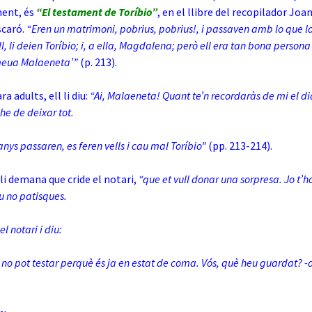
ent, és
“El testament de Toríbio”
, en el llibre del recopilador Joa
scaró.
“Eren un matrimoni, pobrius, pobrius!, i passaven amb lo que la 
l, li deien Toríbio; i, a ella, Magdalena; però ell era tan bona perso
 meua Malaeneta’”
(p. 213).
ra adults, ell li diu:
“Ai, Malaeneta! Quant te’n recordaràs de mi el d
he de deixar tot.
anys passaren, es feren vells i cau mal Toríbio”
(pp. 213-214).
 li demana que cride el notari,
“que et vull donar una sorpresa. Jo t’ho
u no patisques.
l notari i diu:
r no pot testar perquè és ja en estat de coma. Vós, què heu guardat? 