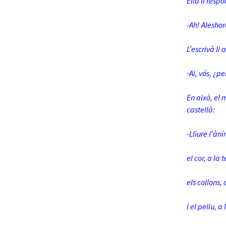
Ella li respo
-Ah! Aleshor
L’escrivà li a
-Ai, vós, ¿p
En això, el 
castellà:
-Lliure l’àn
el cor, a la t
els collons, 
i el peliu, 