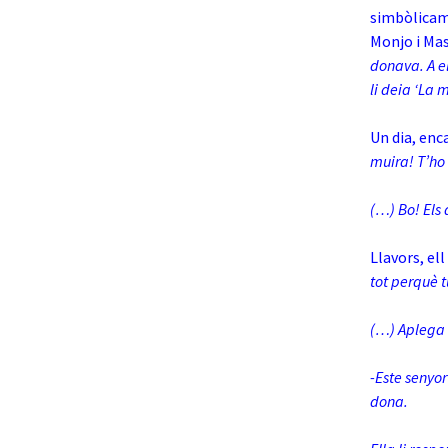
simbòlicam
Monjo i Ma
donava. A el
li deia ‘La
Un dia, enca
muira! T’ho 
(…) Bo! Els 
Llavors, ell
tot perquè t
(…) Aplega e
-Este senyo
dona.