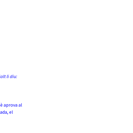
lt li diu:
uè aprova al
ada, el