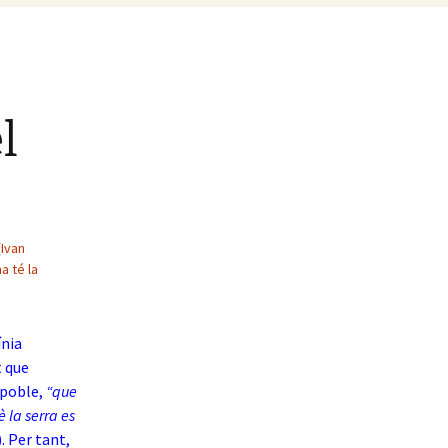
l
(Ivan
a té la
ínia
 que
 poble,
“que
 la serra es
). Per tant,