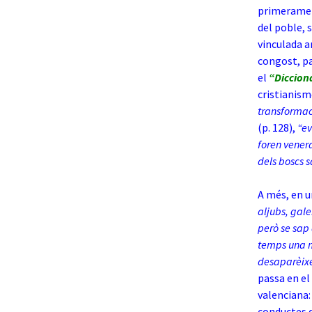
primerament
del poble, s
vinculada a
congost, pa
el
“Diccion
cristianism
transformaci
(p. 128),
“ev
foren vener
dels boscs s
A més, en u
aljubs, gale
però se sap 
temps una mi
desaparèixer
passa en el
valenciana:
conductes d