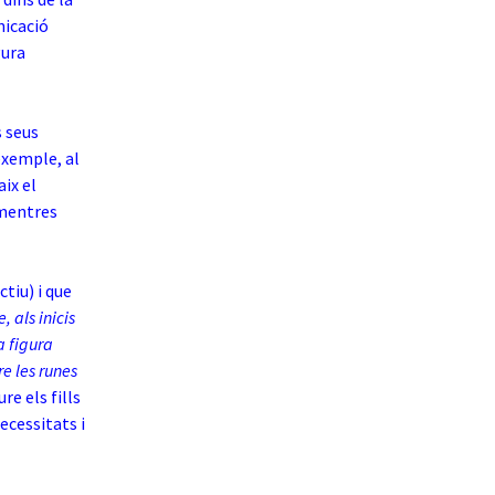
nicació
gura
 seus
exemple, al
aix el
 mentres
tiu) i que
 als inicis
a figura
e les runes
re els fills
ecessitats i