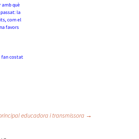
ar amb què
 passat: la
ïts, com el
rna favors
m fan costat
 principal educadora i transmissora
→