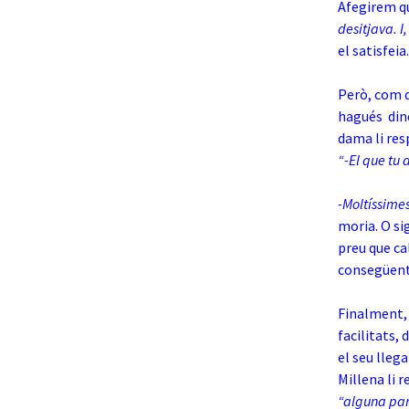
Afegirem qu
desitjava. I
el satisfeia.
Però, com q
hagués dine
dama li res
“-El que tu 
-Moltíssime
moria. O si
preu que ca
consegüent
Finalment, 
facilitats, 
el seu lleg
Millena li r
“alguna part