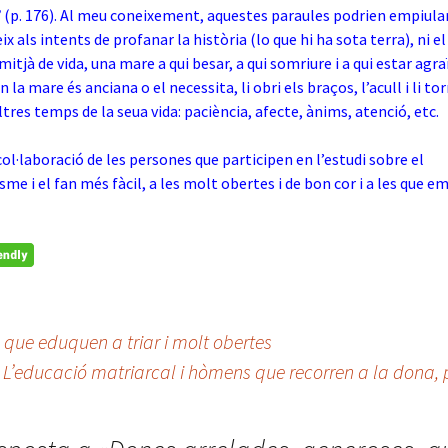
”
(p. 176). Al meu coneixement, aquestes paraules podrien empiul
ix als intents de profanar la història (lo que hi ha sota terra), ni el
mitjà de vida, una mare a qui besar, a qui somriure i a qui estar agra
an la mare és anciana o el necessita, li obri els braços, l’acull i li to
ltres temps de la seua vida: paciència, afecte, ànims, atenció, etc.
col·laboració de les persones que participen en l’estudi sobre el
sme i el fan més fàcil, a les molt obertes i de bon cor i a les que e
.
 que eduquen a triar i molt obertes
L’educació matriarcal i hòmens que recorren a la dona,