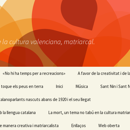
 la cultura valenciana, matriarcal.
«No hi ha temps per a recreacions»
A favor de la creativitat i de
 i toque els peus en terra
Inici
Música
Sant Nin i Sant N
talanoparlants nascuts abans de 1920 i el seu llegat
b la llengua catalana
La mort, un tema no tabú en la cultura matriar
e manera creativa i matriarcalista
Enllaços
Web oberta