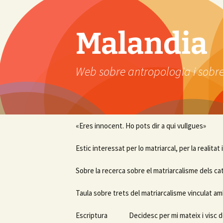
Vés
al
contingut
Malandia
Web sobre antropologia i sobre
«Eres innocent. Ho pots dir a qui vullgues»
Estic interessat per lo matriarcal, per la realitat
Sobre la recerca sobre el matriarcalisme dels ca
Taula sobre trets del matriarcalisme vinculat am
Escriptura
Decidesc per mi mateix i visc d