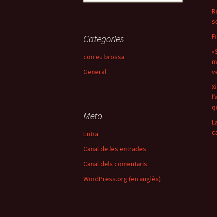
R
s
F
Categories
«
correu brossa
m
General
v
X
l
q
Meta
L
c
Entra
Canal de les entrades
Canal dels comentaris
WordPress.org (en anglès)