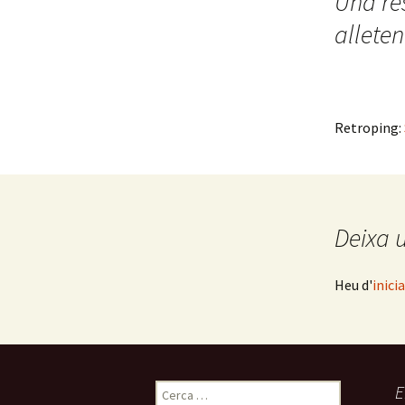
Una re
les
alleten
entrades
Retroping:
Deixa 
Heu d'
inici
Cerca:
E