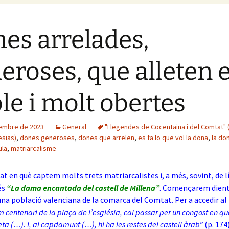
es arrelades,
eroses, que alleten e
le i molt obertes
embre de 2023
General
"Llegendes de Cocentaina i del Comtat" 
esias)
,
dones generoses
,
dones que arrelen
,
es fa lo que vol la dona
,
la don
ula
,
matriarcalisme
lat en què captem molts trets matriarcalistes i, a més, sovint, de l
és
“La dama encantada del castell de Millena”
. Començarem dient
una població valenciana de la comarca del Comtat. Per a accedir al
 centenari de la plaça de l’església, cal passar per un congost en què
eta (…). I, al capdamunt (…), hi ha les restes del castell àrab”
(p. 174