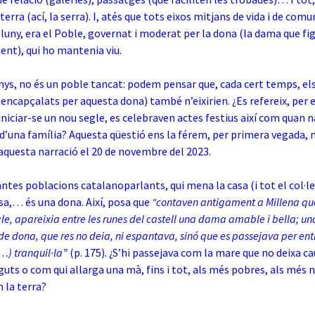
terra (ací, la serra). I, atés que tots eixos mitjans de vida i de comu
luny, era el Poble, governat i moderat per la dona (la dama que fi
nt), qui ho mantenia viu.
s, no és un poble tancat: podem pensar que, cada cert temps, els
encapçalats per aquesta dona) també n’eixirien. ¿Es refereix, per 
iniciar-se un nou segle, es celebraven actes festius així com quan n
d’una família? Aquesta qüestió ens la férem, per primera vegada,
questa narració el 20 de novembre del 2023.
antes poblacions catalanoparlants, qui mena la casa (i tot el col·lec
ssa,… és una dona. Així, posa que
“contaven antigament a Millena que,
le, apareixia entre les runes del castell una dama amable i bella; un
e dona, que res no deia, ni espantava, sinó que es passejava per entr
(…) tranquil·la”
(p. 175). ¿S’hi passejava com la mare que no deixa cau
uts o com qui allarga una mà, fins i tot, als més pobres, als més n
n la terra?