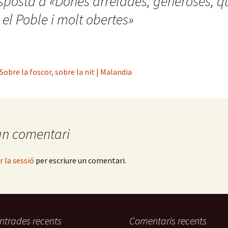
sposta a «
Dones arrelades, generoses, q
 el Poble i molt obertes
»
Sobre la foscor, sobre la nit | Malandia
un comentari
ar la sessió
per escriure un comentari.
ntrades recents
Comentaris recents