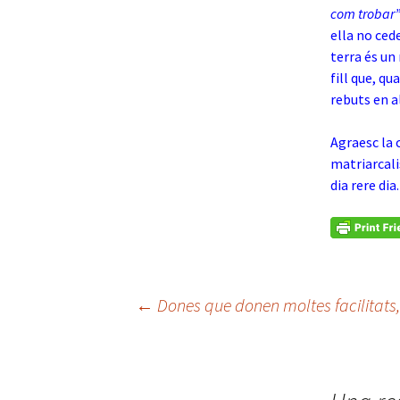
com trobar
ella no cede
terra és un 
fill que, qu
rebuts en a
Agraesc la 
matriarcali
dia rere dia
Navegació
←
Dones que donen moltes facilitats,
per