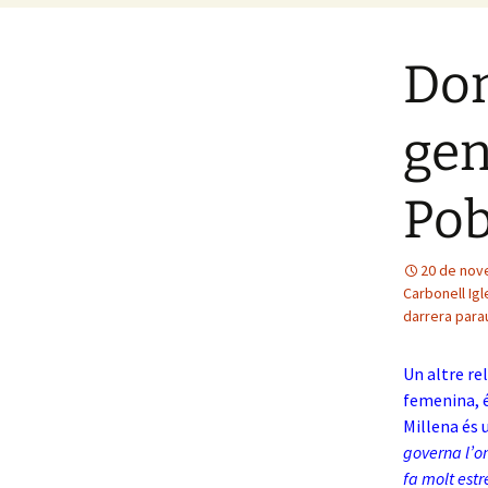
Don
gen
Pob
20 de nov
Carbonell Igl
darrera para
Un altre re
femenina, 
Millena és 
governa l’om
fa molt estr