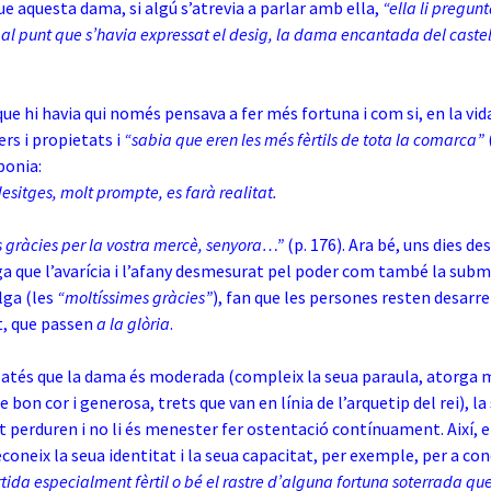
e aquesta dama, si algú s’atrevia a parlar amb ella,
“ella li pregun
, al punt que s’havia expressat el desig, la dama encantada del caste
ue hi havia qui només pensava a fer més fortuna i com si, en la vid
rs i propietats i
“sabia que eren les més fèrtils de tota la comarca”
ponia:
desitges, molt prompte, es farà realitat.
s gràcies per la vostra mercè, senyora…”
(p. 176). Ara bé, uns dies des
ga que l’avarícia i l’afany desmesurat pel poder com també la submi
lga (les
“moltíssimes gràcies”
), fan que les persones resten desarre
, que passen
a la glòria
.
atés que la dama és moderada (compleix la seua paraula, atorga 
de bon cor i generosa, trets que van en línia de l’arquetip del rei), la 
at perduren i no li és menester fer ostentació contínuament. Així, e
econeix la seua identitat i la seua capacitat, per exemple, per a con
ida especialment fèrtil o bé el rastre d’alguna fortuna soterrada que