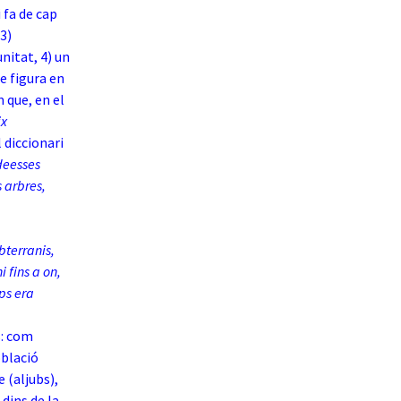
 fa de cap
 3)
nitat, 4) un
e figura en
 que, en el
ix
 diccionari
deesses
s arbres,
bterranis,
 fins a on,
ps era
s: com
oblació
 (aljubs),
 dins de la