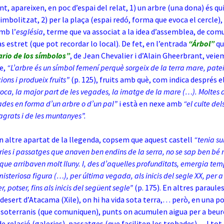
, apareixen, en poc d’espai del relat, 1) un arbre (una dona) és qui
imbolitzat, 2) per la plaça (espai redó, forma que evoca el cercle),
mb l’
església
, terme que va associat a la idea d’assemblea, de comu
s estret (que pot recordar lo local). De fet, en l’entrada
“Árbol”
qu
ario de los símbolos”
, de Jean Chevalier i d’Alain Gheerbrant, veiem
e,
“L’arbre és un símbol femení perquè sorgeix de la terra mare, pate
ons i produeix fruits”
(p. 125), fruits amb què, com indica després el
oca, la major part de les vegades, la imatge de la mare (…). Moltes 
ades en forma d’un arbre o d’un pal”
i està en nexe amb
“el culte del
agrats i de les muntanyes”.
n altre apartat de la llegenda, copsem que aquest castell
“tenia su
ries i passatges que anaven ben endins de la serra, no se sap ben bé ni
que arribaven molt lluny. I, des d’aquelles profunditats, emergia tem
steriosa figura (…), per última vegada, als inicis del segle XX, per a
, potser, fins als inicis del següent segle”
(p. 175). En altres paraule
 desert d’Atacama (Xile), on hi ha vida sota terra,… però, en una p
 soterranis (que comuniquen), punts on acumulen aigua per a beure
e relació (galeries), passatges (que faciliten les trobades)… I tot,