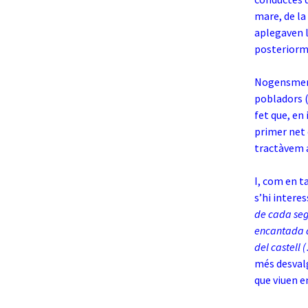
mare, de la 
aplegaven l
posteriorme
Nogensmeny
pobladors (
fet que, en 
primer net 
tractàvem a
I, com en t
s’hi intere
de cada seg
encantada d
del castell 
més desvalg
que viuen e