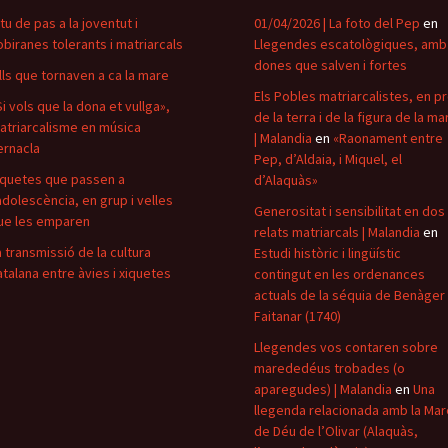
itu de pas a la joventut i
01/04/2026 | La foto del Pep
en
obiranes tolerants i matriarcals
Llegendes escatològiques, amb
dones que salven i fortes
ills que tornaven a ca la mare
Els Pobles matriarcalistes, en p
Si vols que la dona et vullga»,
de la terra i de la figura de la ma
atriarcalisme en música
| Malandia
en
«Raonament entre
ernacla
Pep, d’Aldaia, i Miquel, el
iquetes que passen a
d’Alaquàs»
’adolescència, en grup i velles
Generositat i sensibilitat en dos
ue les emparen
relats matriarcals | Malandia
en
a transmissió de la cultura
Estudi històric i lingüístic
atalana entre àvies i xiquetes
contingut en les ordenances
actuals de la séquia de Benàger 
Faitanar (1740)
Llegendes vos contaren sobre
marededéus trobades (o
aparegudes) | Malandia
en
Una
llegenda relacionada amb la Mar
de Déu de l’Olivar (Alaquàs,