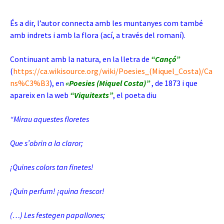
És a dir, l’autor connecta amb les muntanyes com també
amb indrets i amb la flora (ací, a través del romaní).
Continuant amb la natura, en la lletra de
“Cançó”
(
https://ca.wikisource.org/wiki/Poesies_(Miquel_Costa)/Ca
ns%C3%B3
), en
«
Poesies (Miquel Costa)”
, de 1873 i que
apareix en la web
“Viquitexts”
, el poeta diu
“Mirau aquestes floretes
Que s’obrin a la claror;
¡Quines colors tan finetes!
¡Quin perfum! ¡quina frescor!
(…) Les festegen papallones;