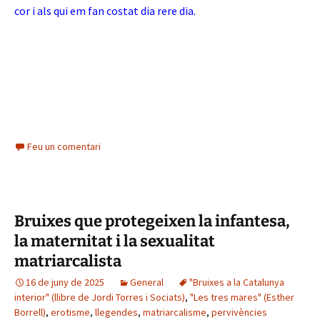
cor i als qui em fan costat dia rere dia.
Feu un comentari
Bruixes que protegeixen la infantesa,
la maternitat i la sexualitat
matriarcalista
16 de juny de 2025
General
"Bruixes a la Catalunya
interior" (llibre de Jordi Torres i Sociats)
,
"Les tres mares" (Esther
Borrell)
,
erotisme
,
llegendes
,
matriarcalisme
,
pervivències