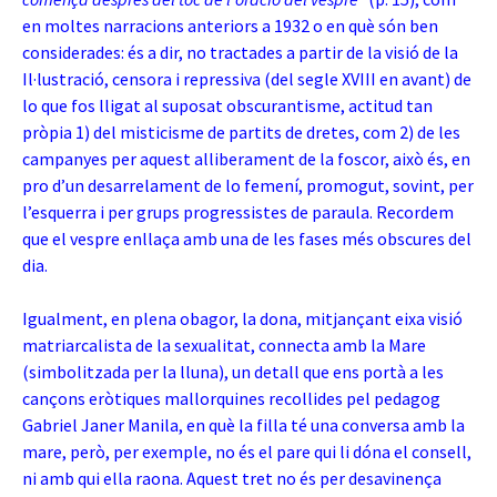
en moltes narracions anteriors a 1932 o en què són ben
considerades: és a dir, no tractades a partir de la visió de la
Il·lustració, censora i repressiva (del segle XVIII en avant) de
lo que fos lligat al suposat obscurantisme, actitud tan
pròpia 1) del misticisme de partits de dretes, com 2) de les
campanyes per aquest alliberament de la foscor, això és, en
pro d’un desarrelament de lo femení, promogut, sovint, per
l’esquerra i per grups progressistes de paraula. Recordem
que el vespre enllaça amb una de les fases més obscures del
dia.
Igualment, en plena obagor, la dona, mitjançant eixa visió
matriarcalista de la sexualitat, connecta amb la Mare
(simbolitzada per la lluna), un detall que ens portà a les
cançons eròtiques mallorquines recollides pel pedagog
Gabriel Janer Manila, en què la filla té una conversa amb la
mare, però, per exemple, no és el pare qui li dóna el consell,
ni amb qui ella raona. Aquest tret no és per desavinença