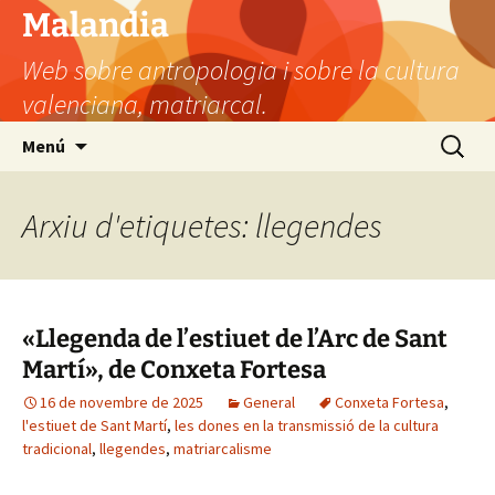
Vés
Malandia
al
Web sobre antropologia i sobre la cultura
contingut
valenciana, matriarcal.
Cerca:
Menú
Arxiu d'etiquetes: llegendes
«Llegenda de l’estiuet de l’Arc de Sant
Martí», de Conxeta Fortesa
16 de novembre de 2025
General
Conxeta Fortesa
,
l'estiuet de Sant Martí
,
les dones en la transmissió de la cultura
tradicional
,
llegendes
,
matriarcalisme