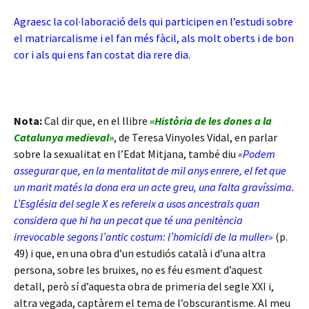
Agraesc la col·laboració dels qui participen en l’estudi sobre
el matriarcalisme i el fan més fàcil, als molt oberts i de bon
cor i als qui ens fan costat dia rere dia.
Nota:
Cal dir que, en el llibre
«Història de les dones a la
Catalunya
medieval»
, de Teresa Vinyoles Vidal, en parlar
sobre la sexualitat en l’Edat Mitjana, també diu
«
Podem
assegurar que, en la mentalitat de mil anys enrere, el fet que
un marit matés la dona era un acte greu, una falta gravíssima.
L’Església del segle X es refereix a usos ancestrals quan
considera que hi ha un pecat que té una penitència
irrevocable segons l’antic costum: l’homicidi de la muller»
(p.
49) i que, en una obra d’un estudiós català i d’una altra
persona, sobre les bruixes, no es féu esment d’aquest
detall, però sí d’aquesta obra de primeria del segle XXI i,
altra vegada, captàrem el tema de l’obscurantisme. Al meu