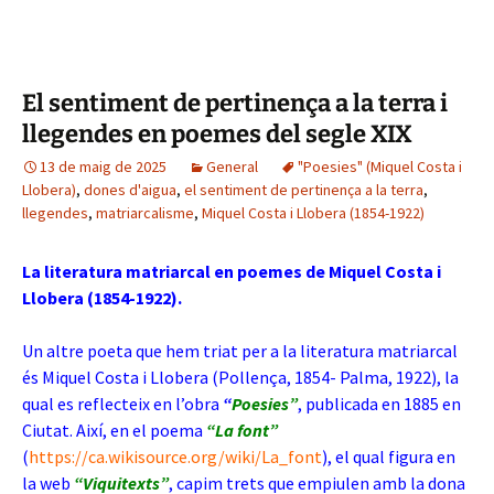
El sentiment de pertinença a la terra i
llegendes en poemes del segle XIX
13 de maig de 2025
General
"Poesies" (Miquel Costa i
Llobera)
,
dones d'aigua
,
el sentiment de pertinença a la terra
,
llegendes
,
matriarcalisme
,
Miquel Costa i Llobera (1854-1922)
La literatura matriarcal en poemes de Miquel Costa i
Llobera (1854-1922).
Un altre poeta que hem triat per a la literatura matriarcal
és Miquel Costa i Llobera (Pollença, 1854- Palma, 1922), la
qual es reflecteix en l’obra
“
Poesies”
, publicada en 1885 en
Ciutat. Així, en el poema
“La font”
(
https://ca.wikisource.org/wiki/La_font
), el qual figura en
la web
“Viquitexts”
, capim trets que empiulen amb la dona