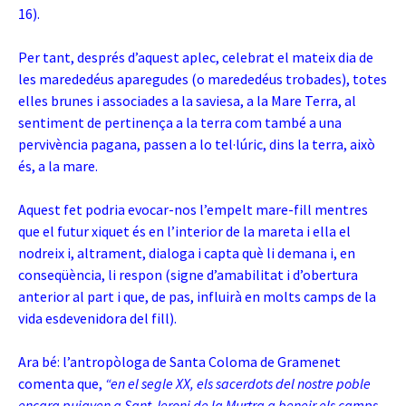
16).
Per tant, després d’aquest aplec, celebrat el mateix dia de
les marededéus aparegudes (o marededéus trobades), totes
elles brunes i associades a la saviesa, a la Mare Terra, al
sentiment de pertinença a la terra com també a una
pervivència pagana, passen a lo tel·lúric, dins la terra, això
és, a la mare.
Aquest fet podria evocar-nos l’empelt mare-fill mentres
que el futur xiquet és en l’interior de la mareta i ella el
nodreix i, altrament, dialoga i capta què li demana i, en
conseqüència, li respon (signe d’amabilitat i d’obertura
anterior al part i que, de pas, influirà en molts camps de la
vida esdevenidora del fill).
Ara bé: l’antropòloga de Santa Coloma de Gramenet
comenta que,
“en el segle XX, els sacerdots del nostre poble
encara pujaven a Sant Jeroni de la Murtra a beneir els camps