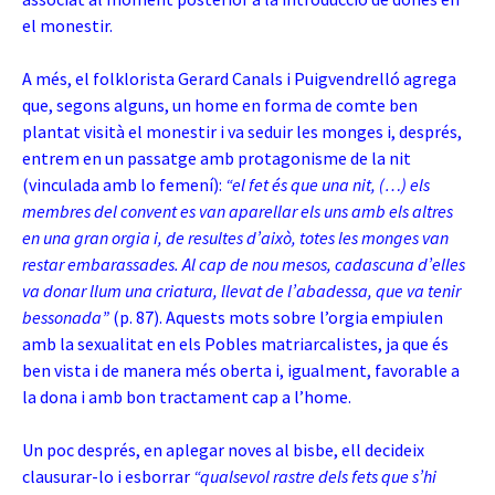
el monestir.
A més, el folklorista Gerard Canals i Puigvendrelló agrega
que, segons alguns, un home en forma de comte ben
plantat visità el monestir i va seduir les monges i, després,
entrem en un passatge amb protagonisme de la nit
(vinculada amb lo femení):
“el fet és que una nit, (…) els
membres del convent es van aparellar els uns amb els altres
en una gran orgia i, de resultes d’això, totes les monges van
restar embarassades. Al cap de nou mesos, cadascuna d’elles
va donar llum una criatura, llevat de l’abadessa, que va tenir
bessonada”
(p. 87). Aquests mots sobre l’orgia empiulen
amb la sexualitat en els Pobles matriarcalistes, ja que és
ben vista i de manera més oberta i, igualment, favorable a
la dona i amb bon tractament cap a l’home.
Un poc després, en aplegar noves al bisbe, ell decideix
clausurar-lo i esborrar
“qualsevol rastre dels fets que s’hi