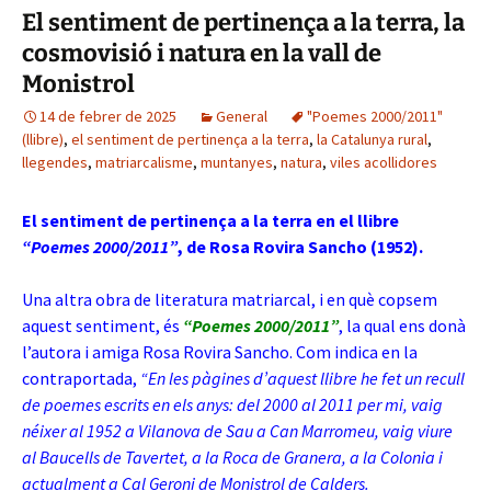
El sentiment de pertinença a la terra, la
cosmovisió i natura en la vall de
Monistrol
14 de febrer de 2025
General
"Poemes 2000/2011"
(llibre)
,
el sentiment de pertinença a la terra
,
la Catalunya rural
,
llegendes
,
matriarcalisme
,
muntanyes
,
natura
,
viles acollidores
El sentiment de pertinença a la terra en el llibre
“Poemes 2000/2011”
, de Rosa Rovira Sancho (1952).
Una altra obra de literatura matriarcal, i en què copsem
aquest sentiment, és
“Poemes 2000/2011”
, la qual ens donà
l’autora i amiga Rosa Rovira Sancho. Com indica en la
contraporta
da,
“En les pàgines d’aquest llibre he fet un recull
de poemes escrits en els anys: del 2000 al 2011 per mi, vaig
néixer al 1952 a Vilanova de Sau a Can Marromeu, vaig viure
al Baucells de Tavertet, a la Roca de Granera, a la Colonia i
actualment a Cal Geroni de Monistrol de Calders.