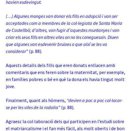
havien esdevingut.
(…) Algunes monges van donar els fills en adopció i van ser
acceptades com a membres de la col·legiata de Santa Maria
de Castellbò; d’altres, van fugir d’aquestes muntanyes i van
criar els seus fills en altres viles on no les coneguessin. Diuen
que algunes van esdevenir bruixes o que així se les va
considerar”
(p. 88).
Aquests detalls dels fills que eren donats enllacen amb
comentaris que ens feren sobre la maternitat, per exemple,
en famílies pobres o bé en què la dona els havia tingut molt
jove.
Finalment, quant als hòmens,
“devien a poc a poc col·locar-
se per les viles de la rodalia”
(p. 88).
Agraesc la col·laboració dels qui participen en l’estudi sobre
el matriarcalisme i el fan més fàcil, als molt oberts i de bon