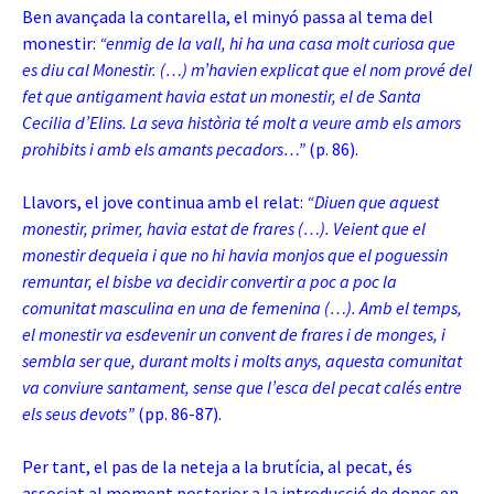
Ben avançada la contarella, el minyó passa al tema del
monestir:
“enmig de la vall, hi ha una casa molt curiosa que
es diu cal Monestir. (…) m’havien explicat que el nom prové del
fet que antigament havia estat un monestir, el de Santa
Cecilia d’Elins. La seva història té molt a veure amb els amors
prohibits i amb els amants pecadors…”
(p. 86).
Llavors, el jove continua amb el relat:
“Diuen que aquest
monestir, primer, havia estat de frares (…). Veient que el
monestir dequeia i que no hi havia monjos que el poguessin
remuntar, el bisbe va decidir convertir a poc a poc la
comunitat masculina en una de femenina (…). Amb el temps,
el monestir va esdevenir un convent de frares i de monges, i
sembla ser que, durant molts i molts anys, aquesta comunitat
va conviure santament, sense que l’esca del pecat calés entre
els seus devots”
(pp. 86-87).
Per tant, el pas de la neteja a la brutícia, al pecat, és
associat al moment posterior a la introducció de dones en