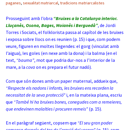
paganes
,
sexualitat matriarcal
,
tradicions matriarcalistes
Prosseguint amb l’obra
“Bruixes a la Catalunya interior.
Lluçanès, Osona, Bages, Moianès i Berguedà”
, de Jordi
Torres i Sociats, el folklorista passa al capítol de les bruixes
i exposa sobre llocs on es reunien (p. 15) i que, com podem
veure, figuren en moltes llegendes: el gorg (vinculat amb
l’aigua), les goles (en nexe amb la dona) i la balma (en el
text,
“bauma”
, mot que podria dur-nos a l’interior de la
mare, a la
cova
on es prepara el futur nadó).
Com que són dones amb un paper maternal, addueix que,
“Respecte els nadons i infants, les bruixes ens recorden la
necessitat de la seva protecció”
i, en la mateixa plana, escriu
que
“També hi ha bruixes bones, conegudes com a remeieres,
que endevinen malalties i procuren remeis”
(p. 15).
En el paràgraf següent, copsem que
“El seu gran poder
comença després del toc de l’oració del vespre”
(p. 15), com