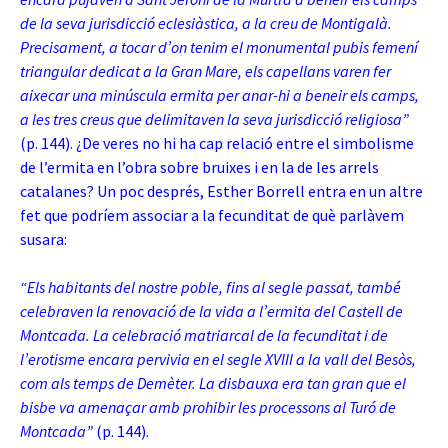
de la seva jurisdicció eclesiàstica, a la creu de Montigalà.
Precisament, a tocar d’on tenim el monumental pubis femení
triangular dedicat a la Gran Mare, els capellans varen fer
aixecar una minúscula ermita per anar-hi a beneir els camps,
a les tres creus que delimitaven la seva jurisdicció religiosa”
(p. 144). ¿De veres no hi ha cap relació entre el simbolisme
de l’ermita en l’obra sobre bruixes i en la de les arrels
catalanes? Un poc després, Esther Borrell entra en un altre
fet que podríem associar a la fecunditat de què parlàvem
susara:
“Els habitants del nostre poble, fins al segle passat, també
celebraven la renovació de la vida a l’ermita del Castell de
Montcada. La celebració matriarcal de la fecunditat i de
l’erotisme encara pervivia en el segle XVIII a la vall del Besòs,
com als temps de Demèter. La disbauxa era tan gran que el
bisbe va amenaçar amb prohibir les processons al Turó de
Montcada”
(p. 144).