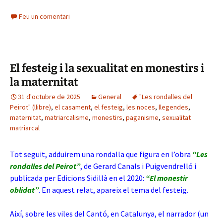
Feu un comentari
El festeig i la sexualitat en monestirs i
la maternitat
31 d'octubre de 2025
General
"Les rondalles del
Peirot" (llibre)
,
el casament
,
el festeig
,
les noces
,
llegendes
,
maternitat
,
matriarcalisme
,
monestirs
,
paganisme
,
sexualitat
matriarcal
Tot seguit, adduirem una rondalla que figura en l’obra
“Les
rondalles del Peirot”
, de Gerard Canals i Puigvendrelló i
publicada per Edicions Sidillà en el 2020:
“El monestir
oblidat”
. En aquest relat, apareix el tema del festeig.
Així, sobre les viles del Cantó, en Catalunya, el narrador (un