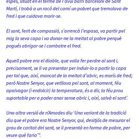
espès, situat en el terme de l’avui barri barceloní de Sant
Martí, i trobà a un racó del camí un pobret que tremolava de
fred i que cuidava morir-se.
El sant, ferit de compassió, s’arrencà l’espasa, va partir pel
mig la seva capa i va donar-ne la meitat al pobre perquè
pogués abrigar-se i combatre el fred.
Aquell pobre era el diable, que volia fer perdre al sant i,
precisament, se li va presentar per induir-lo a partir la capa
per tal que, així, mancat de la meitat d’abric, es morís de fred;
però Nostre Senyor, que vetllava pel sant, al moment, féu
apaivagar (i endolcir) la temperatura, és a dir, la féu prou
suportable per a poder anar sense abric i, així, salvà el sant’.
Una altra versió de n’Amades diu ‘Una variant de la tradició
diu que el pobre era Nostre Senyor, qui, desitjós de mesurar el
grau de caritat del sant, se li presentà en forma de pobre, per
veure què faria’”.