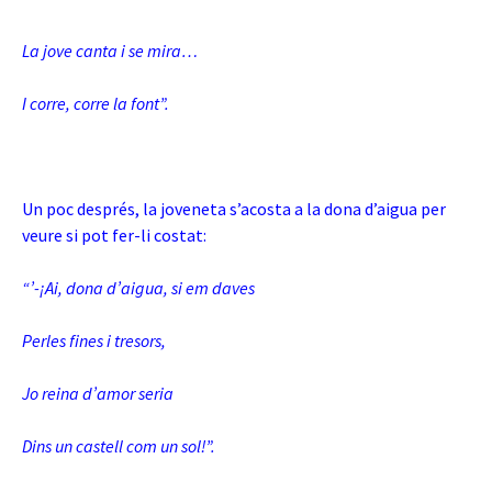
La jove canta i se mira…
I corre, corre la font”.
Un poc després, la joveneta s’acosta a la dona d’aigua per
veure si pot fer-li costat:
“’-¡Ai, dona d’aigua, si em daves
Perles fines i tresors,
Jo reina d’amor seria
Dins un castell com un sol!”.