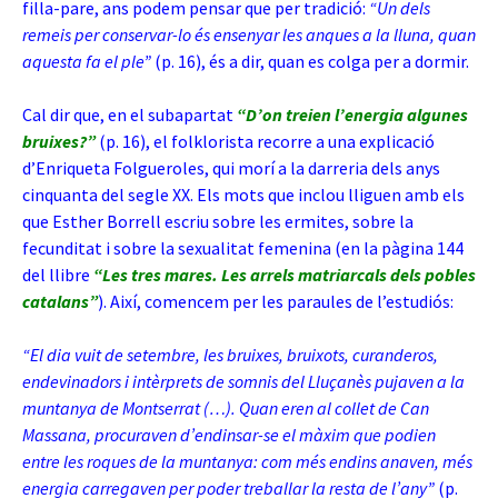
filla-pare, ans podem pensar que per tradició:
“Un dels
remeis per conservar-lo és ensenyar les anques a la lluna, quan
aquesta fa el ple”
(p. 16), és a dir, quan es colga per a dormir.
Cal dir que, en el subapartat
“D’on treien l’energia algunes
bruixes?”
(p. 16), el folklorista recorre a una explicació
d’Enriqueta Folgueroles, qui morí a la darreria dels anys
cinquanta del segle XX. Els mots que inclou lliguen amb els
que Esther Borrell escriu sobre les ermites, sobre la
fecunditat i sobre la sexualitat femenina (en la pàgina 144
del llibre
“Les tres mares. Les arrels matriarcals dels pobles
catalans”
).
Així, comencem per les paraules de l’estudiós:
“El dia vuit de setembre, les bruixes, bruixots, curanderos,
endevinadors i intèrprets de somnis del Lluçanès pujaven a la
muntanya de Montserrat (…). Quan eren al collet de Can
Massana, procuraven d’endinsar-se el màxim que podien
entre les roques de la muntanya: com més endins anaven, més
energia carregaven per poder treballar la resta de l’any”
(p.