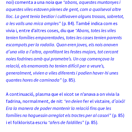
noi) comenta a una noia que
“abans, aquestes muntanyes i
aquestes viles estaven plenes de gent, com a qualsevol altre
lloc. La gent tenia bestiar i cultivaven alguns trossos, sobretot,
a les valls una mica amples”
(p. 84). També indica com es
vivia i, entre d’altres coses, diu que
“Abans, totes les viles
tenien famílies emparentades, totes les cases tenien parents
escampats per la rodalia. Quan eren joves, els nois anaven
d’una vila a l’altra, aprofitant les festes majors, tot cercant
noies fadrines amb qui prometre’s. Un cop començava la
relació, els enamorats ho tenien difícil per a veure’s,
generalment, vivien a viles diferents i podien haver-hi unes
quantes hores de caminada”
(p. 85).
A continuació, plasma que el xicot se n’anava a on vivia la
fadrina, normalment, de nit:
“en deien
fer el vistaire
, d’això!
Era la manera de poder mantenir la relació fins que les
famílies no haguessin arreglat els tractes per al casori”
(p. 85)
i el folklorista escriu
“afers de faldilles”
(p. 85).