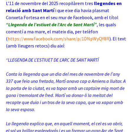
L’11 de novembre del 2025 recopilàrem tres
llegendes en
relació amb Sant Martí
i que eixe dia havia plasmat
Conxeta Fortesa en el seu mur de Facebook, amb el títol
“Llegenda de l’estiuet de l’Arc de Sant Martí”
, les quals
comentí a ma mare, el mateix dia, per telèfon
(
https://www.facebook.com/share/p/1DNpWyQY8R
). El text
(amb lleugers retocs) diu així:
“LLEGENDA DE L’ESTIUET DE L’ARC DE SANT MARTÍ
Conta la llegenda que un dia del mes de novembre de l’any
337 que feia una fretada, Martí anava cap a Amiens a lluitar. A
la porta de la ciutat, es va topar amb un captaire mig mort de
gana i tremolant de fred. Martí va donar-li la meitat del
recapte que duia i un tros de la seva capa, que va xapar amb
la seva espasa.
La llegenda explica que, en aquell moment, el cel es va obrir,
el sol va brillar esplendorós i es va formar un gran Arc de Sant