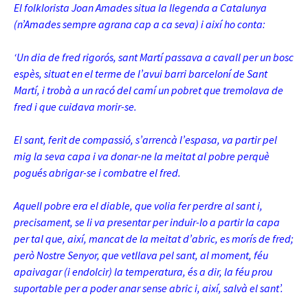
El folklorista Joan Amades situa la llegenda a Catalunya
(n’Amades sempre agrana cap a ca seva) i així ho conta:
‘Un dia de fred rigorós, sant Martí passava a cavall per un bosc
espès, situat en el terme de l’avui barri barceloní de Sant
Martí, i trobà a un racó del camí un pobret que tremolava de
fred i que cuidava morir-se.
El sant, ferit de compassió, s’arrencà l’espasa, va partir pel
mig la seva capa i va donar-ne la meitat al pobre perquè
pogués abrigar-se i combatre el fred.
Aquell pobre era el diable, que volia fer perdre al sant i,
precisament, se li va presentar per induir-lo a partir la capa
per tal que, així, mancat de la meitat d’abric, es morís de fred;
però Nostre Senyor, que vetllava pel sant, al moment, féu
apaivagar (i endolcir) la temperatura, és a dir, la féu prou
suportable per a poder anar sense abric i, així, salvà el sant’.