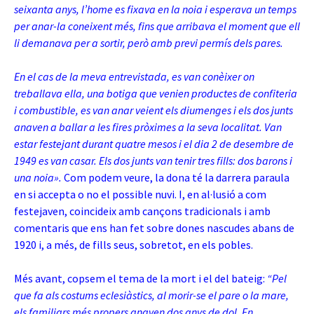
seixanta anys, l’home es fixava en la noia i esperava un temps
per anar-la coneixent més, fins que arribava el moment que ell
li demanava per a sortir, però amb previ permís dels pares.
En el cas de la meva entrevistada, es van conèixer on
treballava ella, una botiga que venien productes de confiteria
i combustible, es van anar veient els diumenges i els dos junts
anaven a ballar a les fires pròximes a la seva localitat. Van
estar festejant durant quatre mesos i el dia 2 de desembre de
1949 es van casar. Els dos junts van tenir tres fills: dos barons i
una noia».
Com podem veure, la dona té la darrera paraula
en si accepta o no el possible nuvi. I, en al·lusió a com
festejaven, coincideix amb cançons tradicionals i amb
comentaris que ens han fet sobre dones nascudes abans de
1920 i, a més, de fills seus, sobretot, en els pobles.
Més avant, copsem el tema de la mort i el del bateig:
“Pel
que fa als costums eclesiàstics, al morir-se el pare o la mare,
els familiars més propers anaven dos anys de dol. En