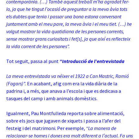
contemporània. (…) També aquest treball m’ha agradat fer-
lo, ja que he tingut l’ocasió de preguntar a la meva àvia tots
els dubtes que tenia i passar una bona estona conversant
juntament amb el meu pare, la meva àvia i el meu tiet. (…) he
volgut mostrar la vida quotidiana de les persones corrents,
sense mostrar grans curiositats i fet[s], ja que així es reflecteix
la vida corrent de les persones”.
Tot seguit, passa al punt
“Introducció de l’entrevistada
La meva entrevistada va néixer el 1922 a Can Mastric, Ramió
(Fogars)”.
En acabant, afig com era la vida diària de la
padrina i, a més, que anava a l’escola i que es dedicava a
tasques del camp i amb animals domèstics.
Igualment, Pau Montfulleda reporta sobre alimentació,
sobre els jocs que jugaven de xiquets i passa a l’afer del
festeig i del matrimoni. Per exemple,
“La manera de
relacionar-se homes i dones era molt diferent a l’actual. Fa uns