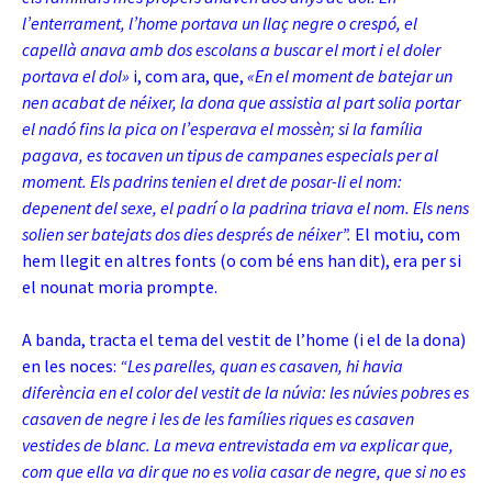
l’enterrament, l’home portava un llaç negre o crespó, el
capellà anava amb dos escolans a buscar el mort i el doler
portava el dol»
i, com ara, que,
«
En el moment de batejar un
nen acabat de néixer, la dona que assistia al part solia portar
el nadó fins la pica on l’esperava el mossèn; si la família
pagava, es tocaven un tipus de campanes especials per al
moment. Els padrins tenien el dret de posar-li el nom:
depenent del sexe, el padrí o la padrina triava el nom. Els nens
solien ser batejats dos dies després de néixer”.
El motiu, com
hem llegit en altres fonts (o com bé ens han dit), era per si
el nounat moria prompte.
A banda, tracta el tema del vestit de l’home (i el de la dona)
en les noces:
“Les parelles, quan es casaven, hi havia
diferència en el color del vestit de la núvia: les núvies pobres es
casaven de negre i les de les famílies riques es casaven
vestides de blanc. La meva entrevistada em va explicar que,
com que ella va dir que no es volia casar de negre, que si no es