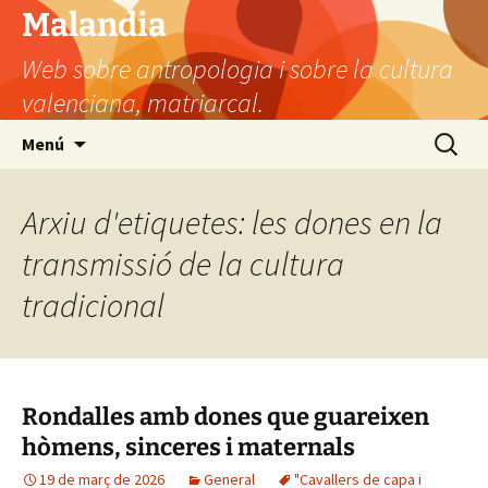
Vés
Malandia
al
Web sobre antropologia i sobre la cultura
contingut
valenciana, matriarcal.
Cerca:
Menú
Arxiu d'etiquetes: les dones en la
transmissió de la cultura
tradicional
Rondalles amb dones que guareixen
hòmens, sinceres i maternals
19 de març de 2026
General
"Cavallers de capa i