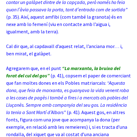
cantar un galàpet dintre de la capçada, però només ho feia
quan l’àvia passava la porta, tant d’entrada com de sortida”
(p. 35). Així, aquest amfibi (com també la granota) és en
nexe amb lo femení (viu en contacte amb l’aigua i,
igualment, amb la terra).
Cal dir que, al capdavall d’aquest relat, l’anciana mor… i,
ben mirat, el galàpet.
Agregarem que, en el punt
“La marxanta, la bruixa del
forat del cul del gos”
(p. 41), copsem el paper de comerciant
que fan moltes dones en els Pobles matriarcals:
“Aquesta
dona, que feia de marxanta, es guanyava la vida venent roba
a les cases de pagès i també a fires i a mercats als pobles del
Lluçanès. Sempre amb companyia del seu gos. La residència
la tenia a Sant Martí d’Albars”
(p. 41). Aquest gos, en altres
fonts, figura com una jove que acompanya la dona (per
exemple, en relació amb les remeieres) i, si es tracta d’una
rondalla, del xiquet que va al costat d’una anciana