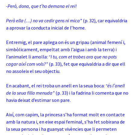
-Però, dona, que t’ho demana el rei!
Però ella (…) no va cedir gens ni mica”
(p. 32), car equivaldria
a aprovar la conducta inicial de l’home.
Entremig, el pare aplega on és un gripau (animal femení i,
simbòlicament, empeltat amb l’aigua i amb la terra) i
l’animalet li amolla:
“I tu, com et trobes ara que no pots
cagar així com vols?”
(p. 33), fet que equivaldria a dir que ell
no assoleix el seu objectiu.
En acabant, el rei troba un anell en la seua boca:
“és l’anell
de la seua filla menuda”
(p. 33) i
la fadrina li comenta que no
havia deixat d’estimar son pare.
Així, com capim, la princesa s’ha format molt en contacte
amb la natura i, en eixe espai feminal, s’ha fet sobirana de
la seua persona i ha guanyat vivències que li permeten