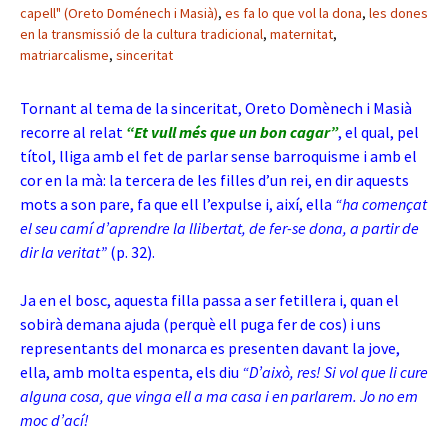
capell" (Oreto Doménech i Masià)
,
es fa lo que vol la dona
,
les dones
en la transmissió de la cultura tradicional
,
maternitat
,
matriarcalisme
,
sinceritat
Tornant al tema de la sinceritat, Oreto Domènech i Masià
recorre al relat
“Et vull més que un bon cagar”
, el qual, pel
títol, lliga amb el fet de parlar sense barroquisme i amb el
cor en la mà: la tercera de les filles d’un rei, en dir aquests
mots a son pare, fa que ell l’expulse i, així, ella
“ha començat
el seu camí d’aprendre la llibertat, de fer-se dona, a partir de
dir la veritat”
(p. 32).
Ja en el bosc, aquesta filla passa a ser fetillera i, quan el
sobirà demana ajuda (perquè ell puga fer de cos) i uns
representants del monarca es presenten davant la jove,
ella, amb molta espenta, els diu
“D’això, res! Si vol que li cure
alguna cosa, que vinga ell a ma casa i en parlarem. Jo no em
moc d’ací!