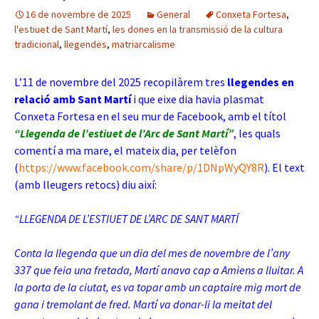
16 de novembre de 2025
General
Conxeta Fortesa
,
l'estiuet de Sant Martí
,
les dones en la transmissió de la cultura
tradicional
,
llegendes
,
matriarcalisme
L’11 de novembre del 2025 recopilàrem tres
llegendes en
relació amb Sant Martí
i que eixe dia havia plasmat
Conxeta Fortesa en el seu mur de Facebook, amb el títol
“Llegenda de l’estiuet de l’Arc de Sant Martí”
, les quals
comentí a ma mare, el mateix dia, per telèfon
(
https://www.facebook.com/share/p/1DNpWyQY8R
). El text
(amb lleugers retocs) diu així:
“LLEGENDA DE L’ESTIUET DE L’ARC DE SANT MARTÍ
Conta la llegenda que un dia del mes de novembre de l’any
337 que feia una fretada, Martí anava cap a Amiens a lluitar. A
la porta de la ciutat, es va topar amb un captaire mig mort de
gana i tremolant de fred. Martí va donar-li la meitat del