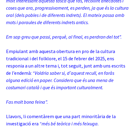
molt interessant aquesta tasca que fas, recollint anècdotes i
coses que ara, progressivament, es perden, ja que és la cultura
oral (dels pobles i de diferents indrets). El mateix passa amb
mots i paraules de diferents indrets antics.
Em sap greu que passi, perquè, al final, es perdran del tot”.
Empiulant amb aquesta obertura en pro de la cultura
tradicional i del folklore, el 15 de febrer del 2025, ens
responia a un altre tema i, tot seguit, junt amb uns escrits
de l’endemà:
“Voldria saber si, d’aquest recull, en faràs
alguna edició en paper. Considero que és una mena de
costumari català i que és important culturalment.
Fas molt bona feina”.
Llavors, li comentàrem que una part minoritària de la
investigació era
“més bé teòrica i més feixuga.