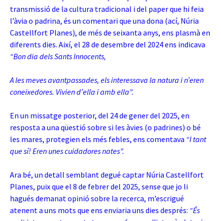
transmissió de la cultura tradicional i del paper que hi feia
l’àvia o padrina, és un comentari que una dona (ací, Núria
Castellfort Planes), de més de seixanta anys, ens plasmà en
diferents dies. Així, el 28 de desembre del 2024 ens indicava
“Bon dia dels Sants Innocents,
A les meves avantpassades, els interessava la natura i n’eren
coneixedores. Vivien d’ella i amb ella”.
En un missatge posterior, del 24 de gener del 2025, en
resposta a una qüestió sobre si les àvies (o padrines) o bé
les mares, protegien els més febles, ens comentava
“I tant
que sí! Eren unes cuidadores nates”.
Ara bé, un detall semblant degué captar Núria Castellfort
Planes, puix que el 8 de febrer del 2025, sense que jo li
hagués demanat opinió sobre la recerca, m’escrigué
atenent a uns mots que ens enviaria uns dies després:
“És