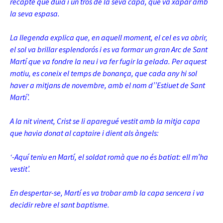
recapte que duia i un tros de la seva capa, que va xapar amb
la seva espasa.
La llegenda explica que, en aquell moment, el cel es va obrir,
el sol va brillar esplendorós i es va formar un gran Arc de Sant
Martí que va fondre la neu i va fer fugir la gelada. Per aquest
motiu, es coneix el temps de bonança, que cada any hi sol
haver a mitjans de novembre, amb el nom d’’Estiuet de Sant
Martí’.
A la nit vinent, Crist se li aparegué vestit amb la mitja capa
que havia donat al captaire i dient als àngels:
‘-Aquí teniu en Martí, el soldat romà que no és batiat: ell m’ha
vestit’.
En despertar-se, Martí es va trobar amb la capa sencera i va
decidir rebre el sant baptisme.