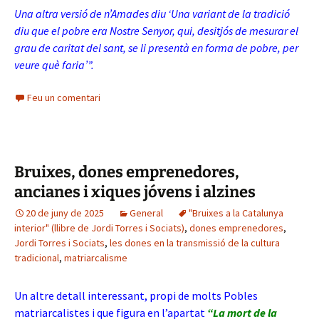
Una altra versió de n’Amades diu ‘Una variant de la tradició
diu que el pobre era Nostre Senyor, qui, desitjós de mesurar el
grau de caritat del sant, se li presentà en forma de pobre, per
veure què faria’”.
Feu un comentari
Bruixes, dones emprenedores,
ancianes i xiques jóvens i alzines
20 de juny de 2025
General
"Bruixes a la Catalunya
interior" (llibre de Jordi Torres i Sociats)
,
dones emprenedores
,
Jordi Torres i Sociats
,
les dones en la transmissió de la cultura
tradicional
,
matriarcalisme
Un altre detall interessant, propi de molts Pobles
matriarcalistes i que figura en l’apartat
“La mort de la