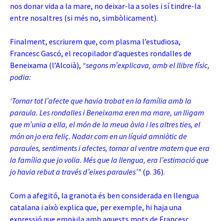
nos donar vida a la mare, no deixar-la a soles i sí tindre-la
entre nosaltres (si més no, simbòlicament).
Finalment, escriurem que, com plasma l’estudiosa,
Francesc Gascó, el recopilador d’aquestes rondalles de
Beneixama (l’Alcoià),
“segons m’explicava, amb el llibre físic,
podia:
‘Tornar tot l’afecte que havia trobat en la família amb la
paraula. Les rondalles i Beneixama eren ma mare, un lligam
que m’unia a ella, el món de la meua àvia i les altres ties, el
món on jo era feliç. Nadar com en un líquid amniòtic de
paraules, sentiments i afectes, tornar al ventre matern que era
la família que jo volia. Més que la llengua, era l’estimació que
jo havia rebut a través d’eixes paraules’”
(p. 36).
Com a afegitó, la granota és ben considerada en llengua
catalana i això explica que, per exemple, hi haja una
expressió que empiula amb aquests mots de Francesc