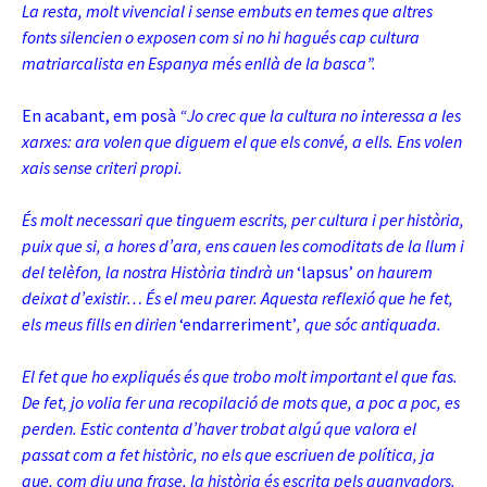
La resta, molt vivencial i sense embuts en temes que altres
fonts silencien o exposen com si no hi hagués cap cultura
matriarcalista en Espanya més enllà de la basca”.
En acabant, em posà
“Jo crec que la cultura no interessa a les
xarxes: ara volen que diguem el que els convé, a ells. Ens volen
xais sense criteri propi.
És molt necessari que tinguem escrits, per cultura i per història,
puix que si, a hores d’ara, ens cauen les comoditats de la llum i
del telèfon, la nostra Història tindrà un
‘lapsus’
on haurem
deixat d’existir… És el meu parer.
Aquesta reflexió que he fet,
els meus fills en dirien
‘endarreriment’
, que sóc antiquada.
El fet que ho expliqués és que trobo molt important el que fas.
De fet, jo volia fer una recopilació de mots que, a poc a poc, es
perden. Estic contenta d’haver trobat algú que valora el
passat com a fet històric, no els que escriuen de política, ja
que, com diu una frase, la història és escrita pels guanyadors.