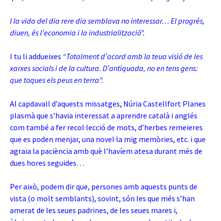
I la vida del dia rere dia semblava no interessar… El progrés,
diuen, és l’economia i la industrialització”.
I tu li addueixes
“Totalment d’acord amb la teua visió de les
xarxes socials i de la cultura. D’antiquada, no en tens gens:
que toques els peus en terra”.
Al capdavall d’aquests missatges, Núria Castellfort Planes
plasmà que s’havia interessat a aprendre català i anglés
com també a fer recol·lecció de mots, d’herbes remeieres
que es poden menjar, una novel·la mig memòries, etc. i que
agraïa la paciència amb què l’havíem atesa durant més de
dues hores seguides…
Per això, podem dir que, persones amb aquests punts de
vista (o molt semblants), sovint, són les que més s’han
amerat de les seues padrines, de les seues mares i,