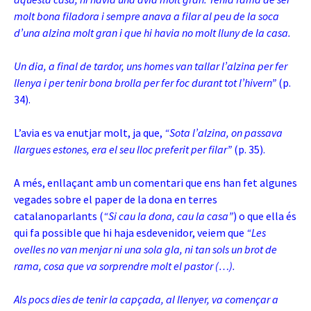
molt bona filadora i sempre anava a filar al peu de la soca
d’una alzina molt gran i que hi havia no molt lluny de la casa.
Un dia, a final de tardor, uns homes van tallar l’alzina per fer
llenya i per tenir bona brolla per fer foc durant tot l’hivern”
(p.
34).
L’avia es va enutjar molt, ja que,
“Sota l’alzina, on passava
llargues estones, era el seu lloc preferit per filar”
(p. 35).
A més, enllaçant amb un comentari que ens han fet algunes
vegades sobre el paper de la dona en terres
catalanoparlants (
“Si cau la dona, cau la casa”
) o que ella és
qui fa possible que hi haja esdevenidor, veiem que
“Les
ovelles no van menjar ni una sola gla, ni tan sols un brot de
rama, cosa que va sorprendre molt el pastor (…).
Als pocs dies de tenir la capçada, al llenyer, va començar a