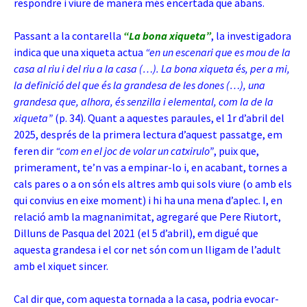
respondre i viure de manera més encertada que abans.
Passant a la contarella
“La bona xiqueta”
, la investigadora
indica que una xiqueta actua
“en un escenari que es mou de la
casa al riu i del riu a la casa (…). La bona xiqueta és, per a mi,
la definició del que és la grandesa de les dones (…), una
grandesa que, alhora, és senzilla i elemental, com la de la
xiqueta”
(p. 34). Quant a aquestes paraules, el 1r d’abril del
2025, després de la primera lectura d’aquest passatge, em
feren dir
“com en el joc de volar un catxirulo”
, puix que,
primerament, te’n vas a empinar-lo i, en acabant, tornes a
cals pares o a on són els altres amb qui sols viure (o amb els
qui convius en eixe moment) i hi ha una mena d’aplec. I, en
relació amb la magnanimitat, agregaré que Pere Riutort,
Dilluns de Pasqua del 2021 (el 5 d’abril), em digué que
aquesta grandesa i el cor net són com un lligam de l’adult
amb el xiquet sincer.
Cal dir que, com aquesta tornada a la casa, podria evocar-