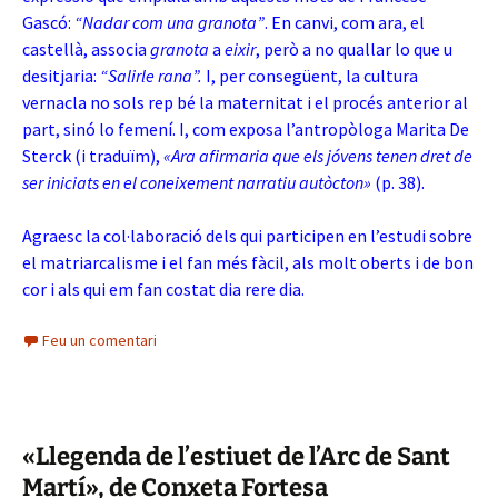
Gascó:
“Nadar com una granota”
. En canvi, com ara, el
castellà, associa
granota
a
eixir
, però a no quallar lo que u
desitjaria:
“Salirle rana”.
I, per consegüent, la cultura
vernacla no sols rep bé la maternitat i el procés anterior al
part, sinó lo femení. I, com exposa l’antropòloga Marita De
Sterck (i traduïm),
«Ara afirmaria que els jóvens tenen dret de
ser iniciats en el coneixement narratiu autòcton»
(p. 38).
Agraesc la col·laboració dels qui participen en l’estudi sobre
el matriarcalisme i el fan més fàcil, als molt oberts i de bon
cor i als qui em fan costat dia rere dia.
Feu un comentari
«Llegenda de l’estiuet de l’Arc de Sant
Martí», de Conxeta Fortesa