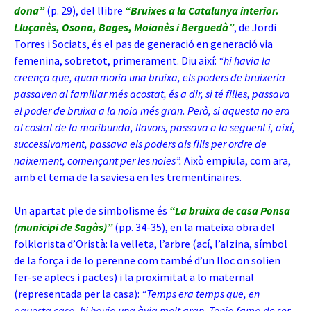
dona”
(p. 29), del llibre
“Bruixes a la Catalunya interior.
Lluçanès, Osona, Bages, Moianès i Berguedà”
, de Jordi
Torres i Sociats, és el pas de generació en generació via
femenina, sobretot, primerament. Diu així:
“hi havia la
creença que, quan moria una bruixa, els poders de bruixeria
passaven al familiar més acostat, és a dir, si té filles, passava
el poder de bruixa a la noia més gran. Però, si aquesta no era
al costat de la moribunda, llavors, passava a la següent i, així,
successivament, passava els poders als fills per ordre de
naixement, començant per les noies”.
Això empiula, com ara,
amb el tema de la saviesa en les trementinaires.
Un apartat ple de simbolisme és
“La bruixa de casa Ponsa
(municipi de Sagàs)”
(pp. 34-35), en la mateixa obra del
folklorista d’Oristà: la velleta, l’arbre (ací, l’alzina, símbol
de la força i de lo perenne com també d’un lloc on solien
fer-se aplecs i pactes) i la proximitat a lo maternal
(representada per la casa):
“Temps era temps que, en
aquesta casa, hi havia una àvia molt gran. Tenia fama de ser