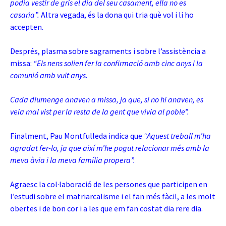
podia vestir de gris el dia del seu casament, ella no es
casaria”.
Altra vegada, és la dona qui tria què vol i li ho
accepten.
Després, plasma sobre sagraments i sobre l’assistència a
missa:
“Els nens solien fer la confirmació amb cinc anys i la
comunió amb vuit anys.
Cada diumenge anaven a missa, ja que, si no hi anaven, es
veia mal vist per la resta de la gent que vivia al poble”.
Finalment, Pau Montfulleda indica que
“Aquest treball m’ha
agradat fer-lo, ja que així m’he pogut relacionar més amb la
meva àvia i la meva família propera”.
Agraesc la col·laboració de les persones que participen en
l’estudi sobre el matriarcalisme i el fan més fàcil, a les molt
obertes i de bon cor i a les que em fan costat dia rere dia.