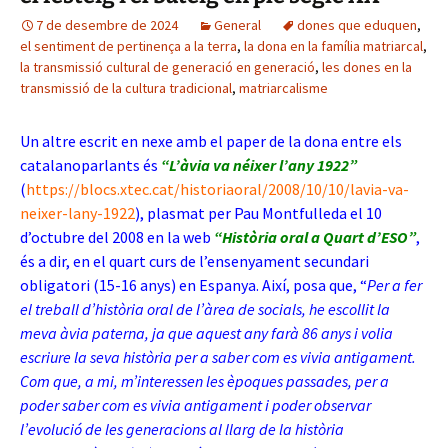
7 de desembre de 2024
General
dones que eduquen
,
el sentiment de pertinença a la terra
,
la dona en la família matriarcal
,
la transmissió cultural de generació en generació
,
les dones en la
transmissió de la cultura tradicional
,
matriarcalisme
Un altre escrit en nexe amb el paper de la dona entre els
catalanoparlants és
“L’àvia va néixer l’any 1922”
(
https://blocs.xtec.cat/historiaoral/2008/10/10/lavia-va-
neixer-lany-1922
), plasmat per Pau Montfulleda el 10
d’octubre del 2008 en la web
“Història oral a Quart d’ESO”
,
és a dir, en el quart curs de l’ensenyament secundari
obligatori (15-16 anys) en Espanya. Així, posa que, “
Per a fer
el treball d’història oral de l’àrea de socials, he escollit la
meva àvia paterna, ja que aquest any farà 86 anys i volia
escriure la seva història per a saber com es vivia antigament.
Com que, a mi, m’interessen les èpoques passades, per a
poder saber com es vivia antigament i poder observar
l’evolució de les generacions al llarg de la història