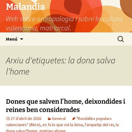
Vés
Malandia
al
Web sobre antropologia i sobre la cultura
contingut
valenciana, matriarcal.
Cerca:
Menú
Arxiu d'etiquetes: la dona salva
l’home
Dones que salven l’home, deixondides i
reines ben considerades
27 d'abril de 2026
General
"Rondalles populars
valencianes" (llibre)
,
es fa lo que vol la dona
,
l'arquetip del rei
,
la
dona salva l'home
,
matriarcalisme