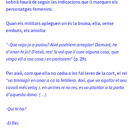
sobirà haurà de seguir les indicacions que li marquen els
personatges femenins.
Quan els militars apleguen on és la bruixa, ella, sense
embuts, els amolla:
“-Que vaja jo a palau? Això podríem arreglar! Damunt, he
d’anar-hi jo? D’això, res! Si vol que li cure alguna cosa, que
vinga ell a ma casa i en parlarem”
(p. 29).
Per això, com que ella no cedia a les fal·leres de la cort, el rei
“va transigir en anar a ca la fetillera. Així, que va agafar el seu
cavall més veloç i, en un tres ni no res, es va plantar a la porta
d’aquesta dona. (…)
-Qui hi ha?
-El Rei.