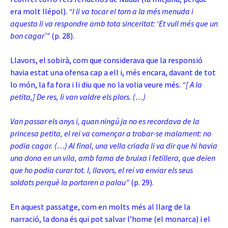
era molt llépol).
“I li va tocar el torn a la més menuda i
aquesta li va respondre amb tota sinceritat: ‘Et vull més que un
bon cagar’”
(p. 28).
Llavors, el sobirà, com que considerava que la responsió
havia estat una ofensa cap a ell i, més encara, davant de tot
lo món, la fa fora i li diu que no la volia veure més.
“[ A la
petita,] De res, li van valdre els plors. (…)
Van passar els anys i, quan ningú ja no es recordava de la
princesa petita, el rei va començar a trobar-se malament: no
podia cagar. (…) Al final, una vella criada li va dir que hi havia
una dona en un vila, amb fama de bruixa i fetillera, que deien
que ho podia curar tot. I, llavors, el rei va enviar els seus
soldats perquè la portaren a palau”
(p. 29).
En aquest passatge, com en molts més al llarg de la
narració, la dona és qui pot salvar l’home (el monarca) i el