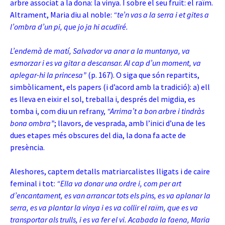
arbre associat a la dona: la vinya. I sobre el seu fruit: el raïm.
Altrament, Maria diu al noble:
“te’n vas a la serra i et gites a
l’ombra d’un pi, que jo ja hi acudiré.
L’endemà de matí, Salvador va anar a la muntanya, va
esmorzar i es va gitar a descansar. Al cap d’un moment, va
aplegar-hi la princesa”
(p. 167). O siga que són repartits,
simbòlicament, els papers (i d’acord amb la tradició): a) ell
es lleva en eixir el sol, treballa i, després del migdia, es
tomba i, com diu un refrany,
“Arrima’t a bon arbre i tindràs
bona ombra”
; llavors, de vesprada, amb l’inici d’una de les
dues etapes més obscures del dia, la dona fa acte de
presència.
Aleshores, captem detalls matriarcalistes lligats i de caire
feminal i tot:
“Ella va donar una ordre i, com per art
d’encantament, es van arrancar tots els pins, es va aplanar la
serra, es va plantar la vinya i es va collir el raïm, que es va
transportar als trulls, i es va fer el vi. Acabada la faena, Maria