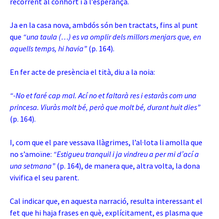
recorrent al conhort i a l’esperança.
Ja en la casa nova, ambdós són ben tractats, fins al punt
que
“una taula (…) es va omplir dels millors menjars que, en
aquells temps, hi havia”
(p. 164).
En fer acte de presència el tità, diu a la noia:
“-No et faré cap mal. Ací no et faltarà res i estaràs com una
princesa. Viuràs molt bé, però que molt bé, durant huit dies”
(p. 164).
I, com que el pare vessava llàgrimes, l’al·lota li amolla que
no s’amoïne:
“Estigueu tranquil i ja vindreu a per mi d’ací a
una setmana”
(p. 164), de manera que, altra volta, la dona
vivifica el seu parent.
Cal indicar que, en aquesta narració, resulta interessant el
fet que hi haja frases en què, explícitament, es plasma que