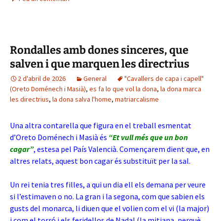
Rondalles amb dones sinceres, que
salven i que marquen les directrius
2 d'abril de 2026
General
"Cavallers de capa i capell"
(Oreto Doménech i Masià)
,
es fa lo que vol la dona
,
la dona marca
les directrius
,
la dona salva l'home
,
matriarcalisme
Una altra contarella que figura en el treball esmentat
d’Oreto Doménech i Masià és
“Et vull més que un bon
cagar”
, estesa pel País Valencià. Començarem dient que, en
altres relats, aquest bon cagar és substituït per la sal.
Un rei tenia tres filles, a qui un dia ell els demana per veure
si l’estimaven o no. La gran i la segona, com que sabien els
gusts del monarca, li diuen que el volien com el vi (la major)
i com el torró i els feridellos de Nadal (la mitjana, perquè