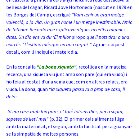
bellesa del cagar, Ricard Jové Hortoneda (nascut en 1929 en
les Borges del Camp), escrigué
“Vam tenir un gran metge
valencià, a la vila. Un gran home i un metge inestimable. Amic
de tothom! Recordo que explicava alguns acudits i algunes
dites. Un dia ens va dir ‘El millor
piropo
que li pots tirar a una
noia és: ‘T’estimo més que un bon cagar!’”.
Agraesc aquest
detall, com li indiquí el mateix dia.
En la contalla
“La bona xiqueta”
, recollida en la mateixa
recerca, una xiqueta viu junt amb son pare (qui era viudo) i
ho feia al costat d’una veïna que, com en altres relats, era
viuda. La dona, quan
“la xiqueta passava a prop de casa, li
deia:
-Si em case amb ton pare, et faré tots els dies, per a sopar,
sopetes de llet i mel”
(p. 32). El primer dels aliments lliga
amb la maternitat; el segon, amb la facilitat per a guanyar-
se la simpatia de moltes persones.