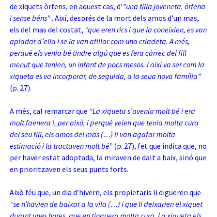
de xiquets òrfens, en aquest cas, d’
”una filla joveneta, òrfena
i sense béns”
. Així, després de la mort dels amos d’un mas,
els del mas del costat,
“que eren rics i que la coneixien, es van
apiadar d’ella i se la van afillar com una criadeta. A més,
perquè els venia bé tindre algú que es fera càrrec del fill
menut que tenien, un infant de pocs mesos. I així va ser com la
xiqueta es va incorporar, de seguida, a la seua nova família”
(p. 27).
A més, cal remarcar que
“La xiqueta s’avenia molt bé i era
molt faenera i, per això, i perquè veien que tenia molta cura
del seu fill, els amos del mas (…) li van agafar molta
estimació i la tractaven molt bé”
(p. 27), fet que indica que, no
per haver estat adoptada, la miraven de dalt a baix, sinó que
en prioritzaven els seus punts forts.
Això féu que, un dia d’hivern, els propietaris li digueren que
“se n’havien de baixar a la vila (…) i que li deixarien el xiquet
durant unes hores, que en tinguera molta cura. La xiqueta els