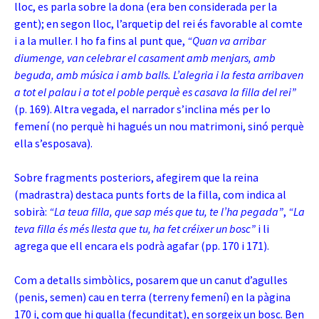
lloc, es parla sobre la dona (era ben considerada per la
gent); en segon lloc, l’arquetip del rei és favorable al comte
i a la muller. I ho fa fins al punt que,
“Quan va arribar
diumenge, van celebrar el casament amb menjars, amb
beguda, amb música i amb balls. L’alegria i la festa arribaven
a tot el palau i a tot el poble perquè es casava la filla del rei”
(p. 169). Altra vegada, el narrador s’inclina més per lo
femení (no perquè hi hagués un nou matrimoni, sinó perquè
ella s’esposava).
Sobre fragments posteriors, afegirem que la reina
(madrastra) destaca punts forts de la filla, com indica al
sobirà:
“La teua filla, que sap més que tu, te l’ha pegada”
,
“La
teva filla és més llesta que tu, ha fet créixer un bosc”
i li
agrega que ell encara els podrà agafar (pp. 170 i 171).
Com a detalls simbòlics, posarem que un canut d’agulles
(penis, semen) cau en terra (terreny femení) en la pàgina
170 i, com que hi qualla (fecunditat), en sorgeix un bosc. Ben