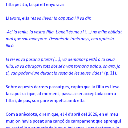
filla petita, la qui ell enyorava.
Llavors, ella
“es va llevar la caputxa i li va dir:
-Ací la teniu, la vostra filla. L’anell és meu i (…) no m’he oblidat
mai que sou mon pare. Després de tants anys, heu aprés la
lliçó.
El rei es va posar a plorar (…), va demanar perdó a la seua
filla, la va abraçar i tots dos se’n van tornar a palau, on ara, ja
sí, van poder viure durant la resta de les seues vides”
(p. 31).
Sobre aquests darrers passatges, capim que la filla es lleva
la caputxa i que, al moment, passa a ser acceptada com a
filla i, de pas, son pare empelta amb ella.
Com a anècdota, direm que, el 4 d’abril del 2026, en el meu
mur, on havia posat una cançó de campament que aprenguí
en castellà a primeria dels anys huitanta i que destacava la