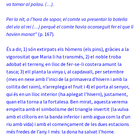
va tornar al palau. (…).
Per la nit, a l’hora de sopar, el comte va presentar la botella
del via al rei (…) perquè el comte havia aconseguit fer el que li
havien manat”
(p. 167).
És a dir, 1) són extirpats els hòmens (els pins), gràcies a la
vigorositat que Maria li ha transmés, 2) el noble troba
adobat el terreny, en lloc de fer-se-li costera amunt la
tasca; 3) ell planta la vinya i, al capdavall, per setembre
(mes en nexe amb l’inici de la primavera d’hivern i amb la
collita del raïm), n’arreplega el fruit i 4) el porta al senyor,
qui és en un lloc interior (ha aplegat l’hivern), justament,
quan ella torna a la fortalesa. Ben mirat, aquesta verema
empelta amb el simbolisme del triangle invertit (la vulva
amb el clítoris en la banda inferior i amb aigua com la d’un
riu amb vida) i amb el començament de les dues estacions
més fredes de l’any. I més: la dona ha salvat l’home.