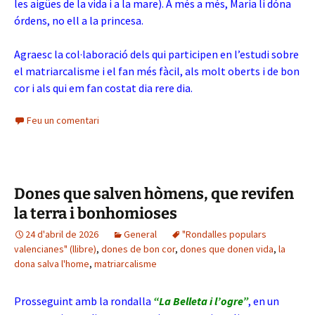
les aigües de la vida i a la mare). A més a més, Maria li dóna
órdens, no ell a la princesa.
Agraesc la col·laboració dels qui participen en l’estudi sobre
el matriarcalisme i el fan més fàcil, als molt oberts i de bon
cor i als qui em fan costat dia rere dia.
Feu un comentari
Dones que salven hòmens, que revifen
la terra i bonhomioses
24 d'abril de 2026
General
"Rondalles populars
valencianes" (llibre)
,
dones de bon cor
,
dones que donen vida
,
la
dona salva l'home
,
matriarcalisme
Prosseguint amb la rondalla
“La Belleta i l’ogre”
, en un