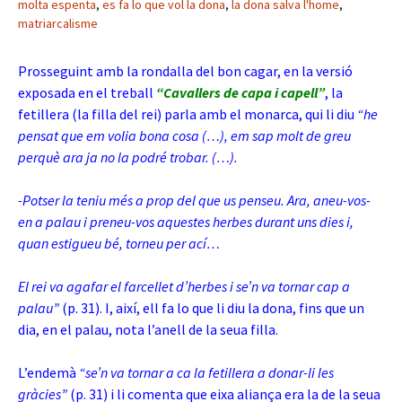
molta espenta
,
es fa lo que vol la dona
,
la dona salva l'home
,
matriarcalisme
Prosseguint amb la rondalla del bon cagar, en la versió
exposada en el treball
“Cavallers de capa i capell”
, la
fetillera (la filla del rei) parla amb el monarca, qui li diu
“he
pensat que em volia bona cosa (…), em sap molt de greu
perquè ara ja no la podré trobar. (…).
-Potser la teniu més a prop del que us penseu. Ara, aneu-vos-
en a palau i preneu-vos aquestes herbes durant uns dies i,
quan estigueu bé, torneu per ací…
El rei va agafar el farcellet d’herbes i se’n va tornar cap a
palau”
(p. 31). I, així, ell fa lo que li diu la dona, fins que un
dia, en el palau, nota l’anell de la seua filla.
L’endemà
“se’n va tornar a ca la fetillera a donar-li les
gràcies”
(p. 31) i li comenta que eixa aliança era la de la seua