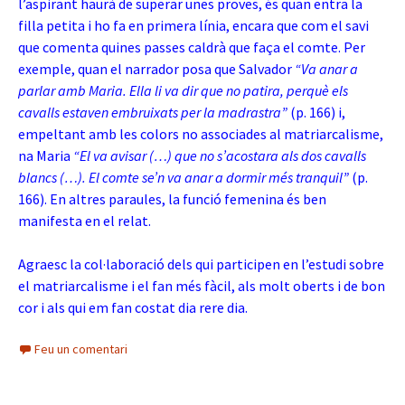
l’aspirant haurà de superar unes proves, és quan entra la
filla petita i ho fa en primera línia, encara que com el savi
que comenta quines passes caldrà que faça el comte. Per
exemple, quan el narrador posa que Salvador
“Va anar a
parlar amb Maria. Ella li va dir que no patira, perquè els
cavalls estaven embruixats per la madrastra”
(p. 166) i,
empeltant amb les colors no associades al matriarcalisme,
na Maria
“El va avisar (…) que no s’acostara als dos cavalls
blancs (…). El comte se’n va anar a dormir més tranquil”
(p.
166). En altres paraules, la funció femenina és ben
manifesta en el relat.
Agraesc la col·laboració dels qui participen en l’estudi sobre
el matriarcalisme i el fan més fàcil, als molt oberts i de bon
cor i als qui em fan costat dia rere dia.
Feu un comentari