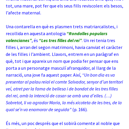
tot, una mare, pot fer que els seus fills reviscolen: els besos,
l’afecte maternal.
Una contarella en què es plasmen trets matriarcalistes, i
recollida en aquesta antologia
“Rondalles populars
valencianes”
, és
“Les tres filles del rei”
. Un rei tenia tres
filles i, arran del segon matrimoni, havia canviat el caràcter
de les filles i l’ambient. Llavors, entrem en un paràgraf en
què, tot i que apareix un nom que podia fer pensar que ens
porta a un personatge masculí afranquidor, al llarg de la
narració, una jove fa aquest paper. Així,
“Un bon dia es va
presentar al palau reial el comte Salvador, senyor d’un territori
veí, atret per la fama de bellesa i de bondat de les tres filles
del rei, amb la intenció de casar-se amb una d’elles. (…)
Sobretot, li va agradar Maria, la més xicoteta de les tres, de la
qual se’n va enamorar de seguida”
(p. 166).
És més, un poc després que el sobirà comente al noble que