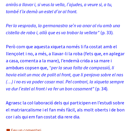
aniràs a llavar i, si veus la vella, l’ajudes, a veure si, a tu,
també t’ix demà un estel d’or al front.
Per la vesprada, la germanastra se’n va anar al riu amb una
cistella de roba i, allà que es va trobar la velleta”
(p. 33).
Però com que aquesta xiqueta només li fa costat amb el
llençolet i no, a més, a llavar-li la roba (fets que, en aplegar
a casa, comenta a la mare), l’endemà crida a sa mare i
ambdues copsen que,
“per la seua falta de compassió, li
havia eixit un moc de polit al front, que li penjava sobre el nas
(…) i no es va poder casar mai. Pel contrari, la xiqueta sempre
va dur l’estel al front i va fer un bon casament”
(p. 34).
Agraesc la col·laboració dels qui participen en l’estudi sobre
el matriarcalisme i el fan més fàcil, als molt oberts i de bon
cor i als qui em fan costat dia rere dia.
Feu un comentari