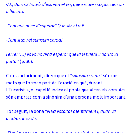
-Ah, doncs s’haurà d’esperar el rei, que escure i no puc deixar-
m’ho ara.
-Com que m’he d’esperar? Que sóc el rei!
-Com si sou el sumsum corda!
I el rei (…) es va haver d’esperar que la fetillera li obrira la
porta”
(p. 30).
Com a aclariment, direm que el
“sumsum corda”
són uns
mots que formen part de l’oració en què, durant
l’Eucaristia, el capellà indica al poble que alcen els cors. Ací
són emprats com a sinònim d’una persona molt important.
Tot seguit, la dona
“el va escoltar atentament i, quan va
acabar, li va dir:
-Si voleu que vos cure, abans haureu de trobar un gripau que