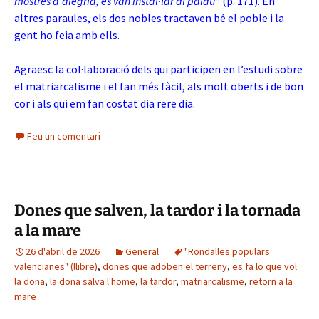
mostres d’alegria, es van instal·lar al palau”
(p. 171). En
altres paraules, els dos nobles tractaven bé el poble i la
gent ho feia amb ells.
Agraesc la col·laboració dels qui participen en l’estudi sobre
el matriarcalisme i el fan més fàcil, als molt oberts i de bon
cor i als qui em fan costat dia rere dia.
Feu un comentari
Dones que salven, la tardor i la tornada
a la mare
26 d'abril de 2026
General
"Rondalles populars
valencianes" (llibre)
,
dones que adoben el terreny
,
es fa lo que vol
la dona
,
la dona salva l'home
,
la tardor
,
matriarcalisme
,
retorn a la
mare