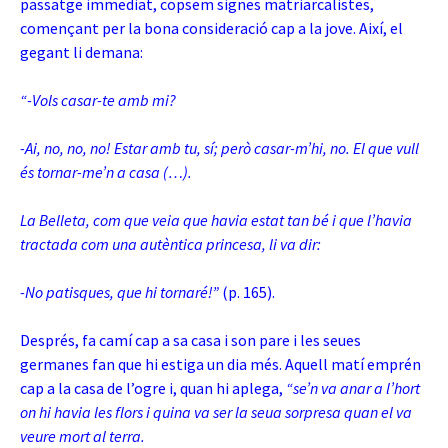
passatge immediat, copsem signes matriarcalistes,
començant per la bona consideració cap a la jove. Així, el
gegant li demana:
“-Vols casar-te amb mi?
-Ai, no, no, no! Estar amb tu, sí; però casar-m’hi, no. El que vull
és tornar-me’n a casa (…).
La Belleta, com que veia que havia estat tan bé i que l’havia
tractada com una autèntica princesa, li va dir:
-No patisques, que hi tornaré!”
(p. 165).
Després, fa camí cap a sa casa i son pare i les seues
germanes fan que hi estiga un dia més. Aquell matí emprén
cap a la casa de l’ogre i, quan hi aplega,
“se’n va anar a l’hort
on hi havia les flors i quina va ser la seua sorpresa quan el va
veure mort al terra.