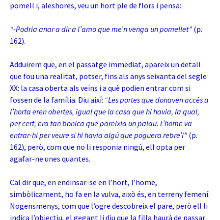
pomell i, aleshores, veu un hort ple de flors i pensa:
“-Podria anar a dir a l’amo que me’n venga un pomellet”
(p.
162).
Adduirem que, en el passatge immediat, apareix un detall
que fou una realitat, potser, fins als anys seixanta del segle
XX: la casa oberta als veïns i a què podien entrar com si
fossen de la família. Diu així:
“Les portes que donaven accés a
l’horta eren obertes, igual que la casa que hi havia, la qual,
per cert, era tan bonica que pareixia un palau. L’home va
entrar-hi per veure si hi havia algú que poguera rebre’l”
(p.
162), però, com que no li responia ningú, ell opta per
agafar-ne unes quantes.
Cal dir que, en endinsar-se en l’hort, l’home,
simbòlicament, ho fa en la vulva, això és, en terreny femení.
Nogensmenys, com que l’ogre descobreix el pare, però ell li
indica l’objectiu, el gegant li diu que la filla haurà de passar