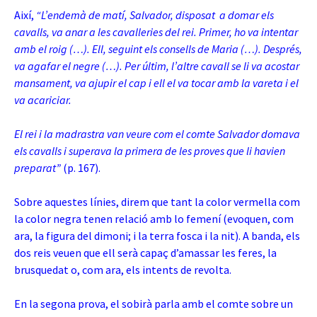
Així,
“L’endemà de matí, Salvador, disposat a domar els
cavalls, va anar a les cavalleries del rei. Primer, ho va intentar
amb el roig (…). Ell, seguint els consells de Maria (…). Després,
va agafar el negre (…). Per últim, l’altre cavall se li va acostar
mansament, va ajupir el cap i ell el va tocar amb la vareta i el
va acariciar.
El rei i la madrastra van veure com el comte Salvador domava
els cavalls i superava la primera de les proves que li havien
preparat”
(p. 167).
Sobre aquestes línies, direm que tant la color vermella com
la color negra tenen relació amb lo femení (evoquen, com
ara, la figura del dimoni; i la terra fosca i la nit). A banda, els
dos reis veuen que ell serà capaç d’amassar les feres, la
brusquedat o, com ara, els intents de revolta.
En la segona prova, el sobirà parla amb el comte sobre un