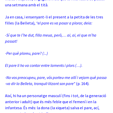
una setmana amb el tità.
Ja en casa, i ensenyant-li el present a la petita de les tres
filles (la Belleta),
“el pare es va posar a plorar, deia:
-Sí que te l’he dut, filla meua, però,… ai, ai, el que m’ha
passat!
-Per què ploreu, pare? (:..)
El pare li ho va contar entre laments i plors (…).
-No vos preocupeu, pare, vós porteu-me allí i vejam què passa
-va dir la Belleta, tranquil·litzant son pare”
(p. 164).
Així, hi ha un personatge masculí (fins i tot, de la generació
anterior i adult) que és més feble que el femení i en la
infantesa. És més: la dona (la xiqueta) salva el pare, ací,