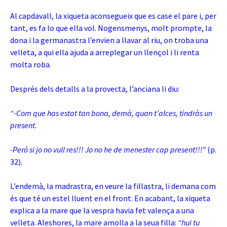
Al capdavall, la xiqueta aconsegueix que es case el pare i, per
tant, es fa lo que ella vol. Nogensmenys, molt prompte, la
dona i la germanastra l’envien a llavar al riu, on troba una
velleta, a qui ella ajuda a arreplegar un llençol i li renta
molta roba.
Després dels detalls a la provecta, l’anciana li diu:
“-Com que has estat tan bona, demà, quan t’alces, tindràs un
present.
-Però si jo no vull res!!! Jo no he de menester cap present!!!”
(p.
32).
L’endemà, la madrastra, en veure la fillastra, li demana com
és que té un estel lluent en el front. En acabant, la xiqueta
explica a la mare que la vespra havia fet valença a una
velleta. Aleshores, la mare amolla a la seua filla:
“h
ui tu