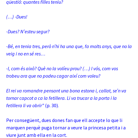
qüestió: quantes filles teniu?
(…)
-Dues!
-Dues? N’esteu segur?
-Bé, en tenia tres, però n’hi ha una que, fa molts anys, que no la
veig i no en sé res…
-I, com és això? Què no la volíeu prou? (…) I vós, com vos
trobeu ara que no podeu cagar així com voleu?
El rei va romandre pensant una bona estona i, callat, se’n va
tornar capcot a ca la fetillera. Li va trucar a la porta i la
fetillera li va obrir”
(p. 30).
Per consegüent, dues dones fan que ell accepte lo que li
marquen perquè puga tornar a veure la princesa petita i a
viure junt amb ella en la cort.