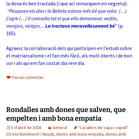
la dona és ben tractada (i que ací remarquem en negreta):
“Passaven els dies i la Belleta estava més bé que volia. (…)
L’ogre (…) li concedia tot el que ella demanava: vestits,
menjars, viatges…
La tractava meravellosament bé
”
(p.
165).
Agraesc la col·laboració dels qui participen en l’estudi sobre
el matriarcalisme i el fan més fàcil, als molt oberts i de bon
cor i als qui em fan costat dia rere dia.
Feu un comentari
Rondalles amb dones que salven, que
empelten i amb bona empatia
3 d'abril de 2026
General
"Cavallers de capa i capell"
(Oreto Doménech i Masià)
,
dones amb bona empatia
,
dones amb