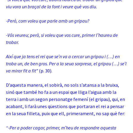
viu vora un braçal de la font i veure què vos diu.
-Però, com voleu que parle amb un gripau?
-Vós veureu; però, si voleu que vos cure, primer l’haureu de
trobar.
Així que ja tens el rei que se’n va a cercar un gripau i (…) en
troba un, de ben gros. Per a la seua sorpresa, el gripau (…) se’l
va mirar fit a fit”
(p. 30).
D’aquesta manera, el sobirà, no sols s’atansa a la bruixa,
sinó que també ho fa a un espai que lliga l’aigua amb la
terra i amb un segon personatge femení (el gripau), qui, en
acabant, li farà unes qüestions que portaran el rei a pensar
en la seua filleta, puix que ell, primerament, no sap què fer:
“-Per a poder cagar, primer, m’heu de respondre aquesta