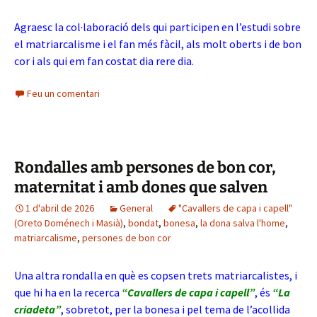
Agraesc la col·laboració dels qui participen en l’estudi sobre
el matriarcalisme i el fan més fàcil, als molt oberts i de bon
cor i als qui em fan costat dia rere dia.
Feu un comentari
Rondalles amb persones de bon cor,
maternitat i amb dones que salven
1 d'abril de 2026
General
"Cavallers de capa i capell"
(Oreto Doménech i Masià)
,
bondat
,
bonesa
,
la dona salva l'home
,
matriarcalisme
,
persones de bon cor
Una altra rondalla en què es copsen trets matriarcalistes, i
que hi ha en la recerca
“Cavallers de capa i capell”
, és
“La
criadeta”
, sobretot, per la bonesa i pel tema de l’acollida