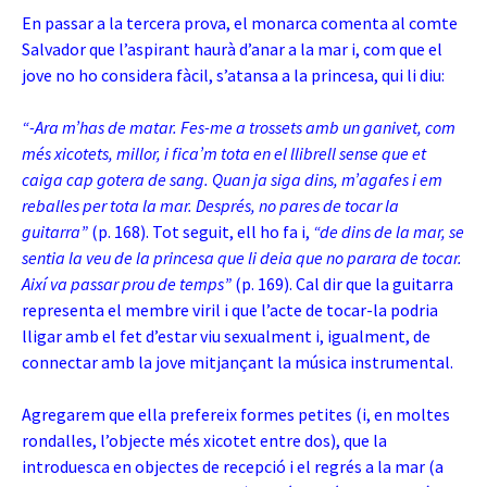
En passar a la tercera prova, el monarca comenta al comte
Salvador que l’aspirant haurà d’anar a la mar i, com que el
jove no ho considera fàcil, s’atansa a la princesa, qui li diu:
“-Ara m’has de matar. Fes-me a trossets amb un ganivet, com
més xicotets, millor, i fica’m tota en el llibrell sense que et
caiga cap gotera de sang. Quan ja siga dins, m’agafes i em
reballes per tota la mar. Després, no pares de tocar la
guitarra”
(p. 168). Tot seguit, ell ho fa i,
“de dins de la mar, se
sentia la veu de la princesa que li deia que no parara de tocar.
Així va passar prou de temps”
(p. 169). Cal dir que la guitarra
representa el membre viril i que l’acte de tocar-la podria
lligar amb el fet d’estar viu sexualment i, igualment, de
connectar amb la jove mitjançant la música instrumental.
Agregarem que ella prefereix formes petites (i, en moltes
rondalles, l’objecte més xicotet entre dos), que la
introduesca en objectes de recepció i el regrés a la mar (a