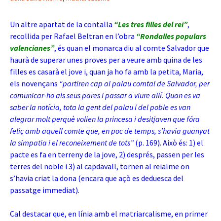
Un altre apartat de la contalla
“Les tres filles del rei”
,
recollida per Rafael Beltran en l’obra
“Rondalles populars
valencianes”
, és quan el monarca diu al comte Salvador que
haurà de superar unes proves per a veure amb quina de les
filles es casarà el jove i, quan ja ho fa amb la petita, Maria,
els novençans
“partiren cap al palau comtal de Salvador, per
comunicar-ho als seus pares i passar a viure allí. Quan es va
saber la notícia, tota la gent del palau i del poble es van
alegrar molt perquè volien la princesa i desitjaven que fóra
feliç amb aquell comte que, en poc de temps, s’havia guanyat
la simpatia i el reconeixement de tots”
(p. 169). Això és: 1) el
pacte es fa en terreny de la jove, 2) després, passen per les
terres del noble i 3) al capdavall, tornen al reialme on
s’havia criat la dona (encara que açò es deduesca del
passatge immediat).
Cal destacar que, en línia amb el matriarcalisme, en primer