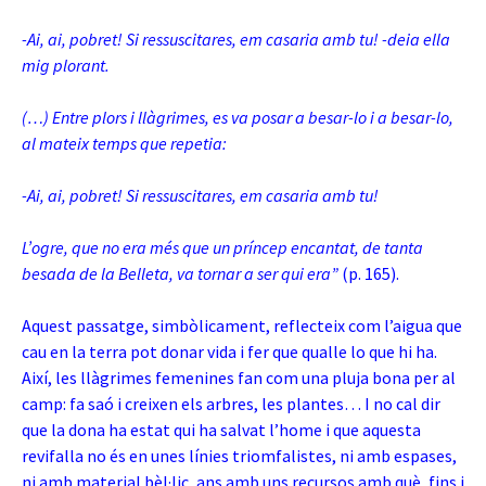
-Ai, ai, pobret! Si ressuscitares, em casaria amb tu! -deia ella
mig plorant.
(…) Entre plors i llàgrimes, es va posar a besar-lo i a besar-lo,
al mateix temps que repetia:
-Ai, ai, pobret! Si ressuscitares, em casaria amb tu!
L’ogre, que no era més que un príncep encantat, de tanta
besada de la Belleta, va tornar a ser qui era”
(p. 165).
Aquest passatge, simbòlicament, reflecteix com l’aigua que
cau en la terra pot donar vida i fer que qualle lo que hi ha.
Així, les llàgrimes femenines fan com una pluja bona per al
camp: fa saó i creixen els arbres, les plantes… I no cal dir
que la dona ha estat qui ha salvat l’home i que aquesta
revifalla no és en unes línies triomfalistes, ni amb espases,
ni amb material bèl·lic, ans amb uns recursos amb què, fins i