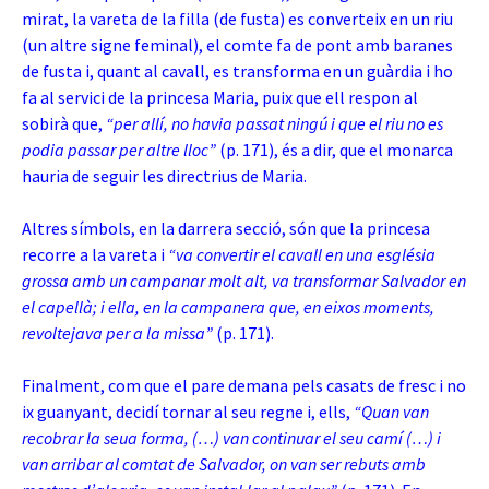
mirat, la vareta de la filla (de fusta) es converteix en un riu
(un altre signe feminal), el comte fa de pont amb baranes
de fusta i, quant al cavall, es transforma en un guàrdia i ho
fa al servici de la princesa Maria, puix que ell respon al
sobirà que,
“per allí, no havia passat ningú i que el riu no es
podia passar per altre lloc”
(p. 171), és a dir, que el monarca
hauria de seguir les directrius de Maria.
Altres símbols, en la darrera secció, són que la princesa
recorre a la vareta i
“va convertir el cavall en una església
grossa amb un campanar molt alt, va transformar Salvador en
el capellà; i ella, en la campanera que, en eixos moments,
revoltejava per a la missa”
(p. 171).
Finalment, com que el pare demana pels casats de fresc i no
ix guanyant, decidí tornar al seu regne i, ells,
“Quan van
recobrar la seua forma, (…) van continuar el seu camí (…) i
van arribar al comtat de Salvador, on van ser rebuts amb