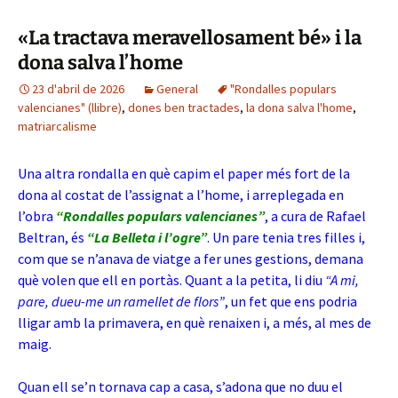
«La tractava meravellosament bé» i la
dona salva l’home
23 d'abril de 2026
General
"Rondalles populars
valencianes" (llibre)
,
dones ben tractades
,
la dona salva l'home
,
matriarcalisme
Una altra rondalla en què capim el paper més fort de la
dona al costat de l’assignat a l’home, i arreplegada en
l’obra
“Rondalles populars valencianes”
, a cura de Rafael
Beltran, és
“La Belleta i l’ogre”
. Un pare tenia tres filles i,
com que se n’anava de viatge a fer unes gestions, demana
què volen que ell en portàs. Quant a la petita, li diu
“A mi,
pare, dueu-me un ramellet de flors”
, un fet que ens podria
lligar amb la primavera, en què renaixen i, a més, al mes de
maig.
Quan ell se’n tornava cap a casa, s’adona que no duu el