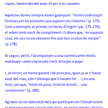
riques, havien decidit anar-hi per si es casaven.
Aquestes dones sempre eixien guanyant:
“havien esdevingut
famoses per les passades que jugaven als visitaires”
(p. 175).
Com a exemple, al primer, un hereu d’Urgell (pp. 175-176),
el reben amb molt de compliment i li diuen que,
“en aquesta
casa, els rucs no els abeurem fins que han acabat de menjar”
(p. 178).
Al segon, petit, l’acompanyen a una cambra amb molts
matalaps i amb una escala molt alta per a pujar.
I, al tercer, un home galant i de principis, quan ja se n’havia
anat del mas, obri l’obsequi que li havien fet… i, en una
font, veu que,
“Entre els pans, hi havia també… una
carabasseta”
(p. 180).
Agraesc la col·laboració dels qui participen en l’estudi sobre
el matriarcalisme i el fan més fàcil, als molt oberts i de bon