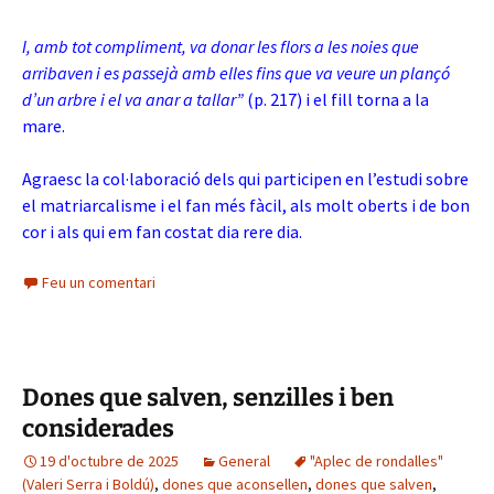
I, amb tot compliment, va donar les flors a les noies que
arribaven i es passejà amb elles fins que va veure un plançó
d’un arbre i el va anar a tallar”
(p. 217) i el fill torna a la
mare.
Agraesc la col·laboració dels qui participen en l’estudi sobre
el matriarcalisme i el fan més fàcil, als molt oberts i de bon
cor i als qui em fan costat dia rere dia.
Feu un comentari
Dones que salven, senzilles i ben
considerades
19 d'octubre de 2025
General
"Aplec de rondalles"
(Valeri Serra i Boldú)
,
dones que aconsellen
,
dones que salven
,