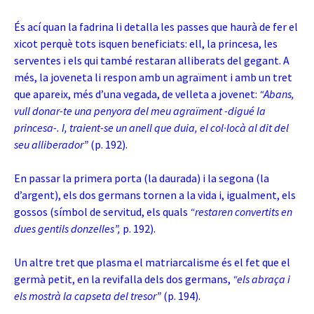
És ací quan la fadrina li detalla les passes que haurà de fer el
xicot perquè tots isquen beneficiats: ell, la princesa, les
serventes i els qui també restaran alliberats del gegant. A
més, la joveneta li respon amb un agraïment i amb un tret
que apareix, més d’una vegada, de velleta a jovenet:
“Abans,
vull donar-te una penyora del meu agraïment -digué la
princesa-. I, traient-se un anell que duia, el col·locà al dit del
seu alliberador”
(p. 192).
En passar la primera porta (la daurada) i la segona (la
d’argent), els dos germans tornen a la vida i, igualment, els
gossos (símbol de servitud, els quals
“restaren convertits en
dues gentils donzelles”,
p. 192).
Un altre tret que plasma el matriarcalisme és el fet que el
germà petit, en la revifalla dels dos germans,
“els abraça i
els mostrà la capseta del tresor”
(p. 194).