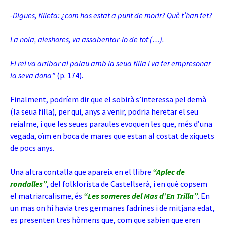
-Digues, filleta: ¿com has estat a punt de morir? Què t’han fet?
La noia, aleshores, va assabentar-lo de tot (…).
El rei va arribar al palau amb la seua filla i va fer empresonar
la seva dona”
(p. 174).
Finalment, podríem dir que el sobirà s’interessa pel demà
(la seua filla), per qui, anys a venir, podria heretar el seu
reialme, i que les seues paraules evoquen les que, més d’una
vegada, oïm en boca de mares que estan al costat de xiquets
de pocs anys.
Una altra contalla que apareix en el llibre
“Aplec de
rondalles”
, del folklorista de Castellserà, i en què copsem
el matriarcalisme, és
“Les someres del Mas d’En Trilla”
. En
un mas on hi havia tres germanes fadrines i de mitjana edat,
es presenten tres hòmens que, com que sabien que eren