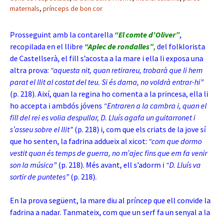
maternals
,
prínceps de bon cor
Prosseguint amb la contarella
“El comte d’Oliver”
,
recopilada en el llibre
“Aplec de rondalles”
,
del folklorista
de Castellserà, el fill s’acosta a la mare i ella li exposa una
altra prova:
“aquesta nit, quan retirareu, trobarà que li hem
parat el llit al costat del teu. Si és dama, no voldrà entrar-hi”
(p. 218). Així, quan la regina ho comenta a la princesa, ella li
ho accepta i ambdós jóvens
“Entraren a la cambra i, quan el
fill del rei es volia despullar, D. Lluís agafa un guitarronet i
s’asseu sobre el llit”
(p. 218) i, com que els criats de la jove sí
que ho senten, la fadrina addueix al xicot:
“com que dormo
vestit quan és temps de guerra, no m’ajec fins que em fa venir
son la música”
(p. 218). Més avant, ell s’adorm i
“D. Lluís va
sortir de puntetes”
(p. 218).
En la prova següent, la mare diu al príncep que ell convide la
fadrina a nadar. Tanmateix, com que un serf fa un senyal a la