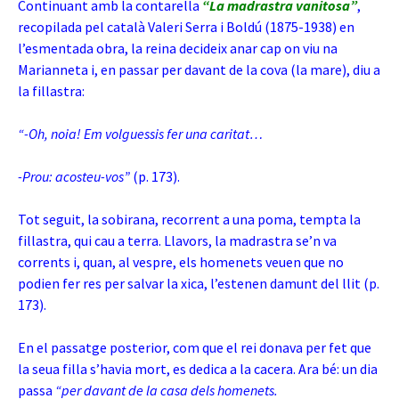
Continuant amb la contarella
“La madrastra vanitosa”
,
recopilada pel català Valeri Serra i Boldú (1875-1938) en
l’esmentada obra, la reina decideix anar cap on viu na
Marianneta i, en passar per davant de la cova (la mare), diu a
la fillastra:
“-Oh, noia! Em volguessis fer una caritat…
-Prou: acosteu-vos”
(p. 173).
Tot seguit, la sobirana, recorrent a una poma, tempta la
fillastra, qui cau a terra. Llavors, la madrastra se’n va
corrents i, quan, al vespre, els homenets veuen que no
podien fer res per salvar la xica, l’estenen damunt del llit (p.
173).
En el passatge posterior, com que el rei donava per fet que
la seua filla s’havia mort, es dedica a la cacera. Ara bé: un dia
passa
“per davant de la casa dels homenets.