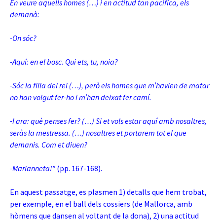
En veure aquells homes (…) i en actitud tan pacífica, els
demanà:
-On sóc?
-Aquí: en el bosc. Qui ets, tu, noia?
-Sóc la filla del rei (…), però els homes que m’havien de matar
no han volgut fer-ho i m’han deixat fer camí.
-I ara: què penses fer? (…) Si et vols estar aquí amb nosaltres,
seràs la mestressa. (…) nosaltres et portarem tot el que
demanis. Com et diuen?
-Marianneta!”
(pp. 167-168).
En aquest passatge, es plasmen 1) detalls que hem trobat,
per exemple, en el ball dels cossiers (de Mallorca, amb
hòmens que dansen al voltant de la dona), 2) una actitud