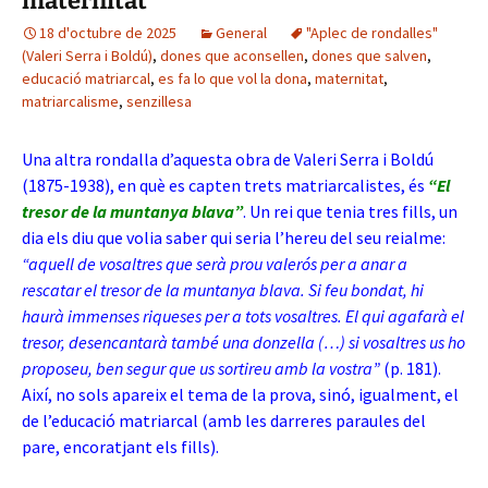
maternitat
18 d'octubre de 2025
General
"Aplec de rondalles"
(Valeri Serra i Boldú)
,
dones que aconsellen
,
dones que salven
,
educació matriarcal
,
es fa lo que vol la dona
,
maternitat
,
matriarcalisme
,
senzillesa
Una altra rondalla d’aquesta obra de Valeri Serra i Boldú
(1875-1938), en què es capten trets matriarcalistes, és
“El
tresor de la muntanya blava”
. Un rei que tenia tres fills, un
dia els diu que volia saber qui seria l’hereu del seu reialme:
“aquell de vosaltres que serà prou valerós per a anar a
rescatar el tresor de la muntanya blava. Si feu bondat, hi
haurà immenses riqueses per a tots vosaltres. El qui agafarà el
tresor, desencantarà també una donzella (…) si vosaltres us ho
proposeu, ben segur que us sortireu amb la vostra”
(p. 181).
Així, no sols apareix el tema de la prova, sinó, igualment, el
de l’educació matriarcal (amb les darreres paraules del
pare, encoratjant els fills).