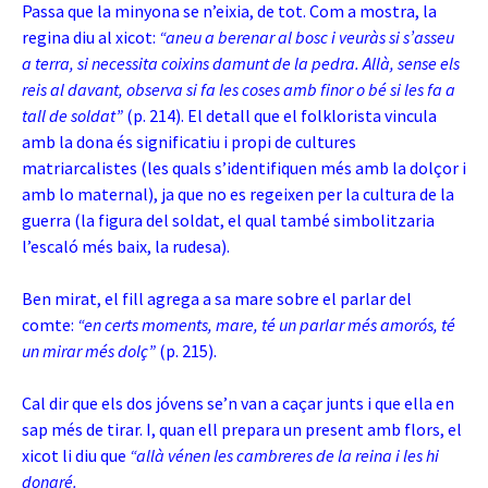
Passa que la minyona se n’eixia, de tot. Com a mostra, la
regina diu al xicot:
“aneu a berenar al bosc i veuràs si s’asseu
a terra, si necessita coixins damunt de la pedra. Allà, sense els
reis al davant, observa si fa les coses amb finor o bé si les fa a
tall de soldat”
(p. 214). El detall que el folklorista vincula
amb la dona és significatiu i propi de cultures
matriarcalistes (les quals s’identifiquen més amb la dolçor i
amb lo maternal), ja que no es regeixen per la cultura de la
guerra (la figura del soldat, el qual també simbolitzaria
l’escaló més baix, la rudesa).
Ben mirat, el fill agrega a sa mare sobre el parlar del
comte:
“en certs moments, mare, té un parlar més amorós, té
un mirar més dolç”
(p. 215).
Cal dir que els dos jóvens se’n van a caçar junts i que ella en
sap més de tirar. I, quan ell prepara un present amb flors, el
xicot li diu que
“allà vénen les cambreres de la reina i les hi
donaré.