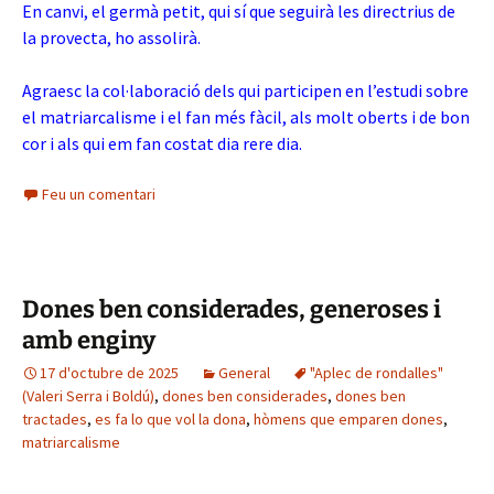
En canvi, el germà petit, qui sí que seguirà les directrius de
la provecta, ho assolirà.
Agraesc la col·laboració dels qui participen en l’estudi sobre
el matriarcalisme i el fan més fàcil, als molt oberts i de bon
cor i als qui em fan costat dia rere dia.
Feu un comentari
Dones ben considerades, generoses i
amb enginy
17 d'octubre de 2025
General
"Aplec de rondalles"
(Valeri Serra i Boldú)
,
dones ben considerades
,
dones ben
tractades
,
es fa lo que vol la dona
,
hòmens que emparen dones
,
matriarcalisme