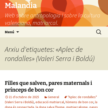
Vés
Malandia
al
Web sobre antropologia i sobre la cultura
contingut
valenciana, matriarcal.
Cerca:
Menú
Arxiu d'etiquetes: «Aplec de
rondalles» (Valeri Serra i Boldú)
Filles que salven, pares maternals i
prínceps de bon cor
21 d'octubre de 2025
General
"Aplec de rondalles"
(Valeri Serra i Boldú)
,
educació matriarcal
,
hòmens de bon cor
,
la
dona és respectada
,
la dona salva l'home
,
matriarcalisme
,
pares