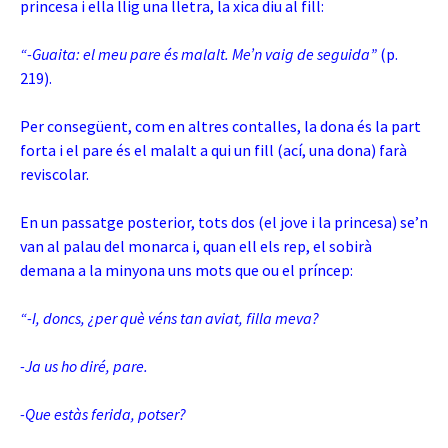
princesa i ella llig una lletra, la xica diu al fill:
“-Guaita: el meu pare és malalt. Me’n vaig de seguida”
(p.
219).
Per consegüent, com en altres contalles, la dona és la part
forta i el pare és el malalt a qui un fill (ací, una dona) farà
reviscolar.
En un passatge posterior, tots dos (el jove i la princesa) se’n
van al palau del monarca i, quan ell els rep, el sobirà
demana a la minyona uns mots que ou el príncep:
“-I, doncs, ¿per què véns tan aviat, filla meva?
-Ja us ho diré, pare.
-Que estàs ferida, potser?