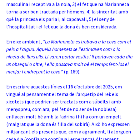
masculina i receptiva a la noia, 3) el fet que na Marianneta
torna a ser ben tractada per hòmens, 4) la sinceritat amb
què la princesa els parla i, al capdavall, 5) el seny de
l’hospitalitat i el fet que la dona és ben considerada.
En eixe ambient,
“La Marianneta es trobava a la cova com el
peix a l’aigua. Aquells homenets se l’estimaven com a la
nineta de llurs ulls. Li varen portar vestits i li portaven cada dia
un obsequi o altre, i ella passava molt bé el temps fent-los el
menjar i endreçant la cova”
(p. 169).
En escriure aquestes línies el 16 d’octubre del 2025, em
vingué al pensament el tema de l’arquetip del rei: els
xicotets (que podrien ser tractats com a súbdits i amb
menyspreu, com ara, pel fet de no ser de la noblesa)
enllacen molt bé amb la fadrina i hi ha com un empelt
(malgrat que la dona és filla del sobirà). Això ho expressen
mitjançant els presents que, com a agraïment, li atorguen
cada dia (confiança contínua i esperança). Altrament,