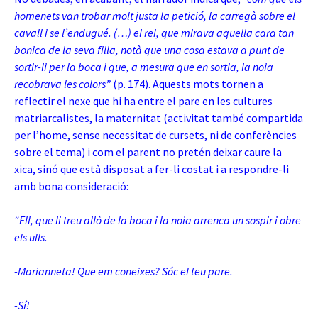
homenets van trobar molt justa la petició, la carregà sobre el
cavall i se l’endugué. (…) el rei, que mirava aquella cara tan
bonica de la seva filla, notà que una cosa estava a punt de
sortir-li per la boca i que, a mesura que en sortia, la noia
recobrava les colors”
(p. 174). Aquests mots tornen a
reflectir el nexe que hi ha entre el pare en les cultures
matriarcalistes, la maternitat (activitat també compartida
per l’home, sense necessitat de cursets, ni de conferències
sobre el tema) i com el parent no pretén deixar caure la
xica, sinó que està disposat a fer-li costat i a respondre-li
amb bona consideració:
“Ell, que li treu allò de la boca i la noia arrenca un sospir i obre
els ulls.
-Marianneta! Que em coneixes? Sóc el teu pare.
-Sí!