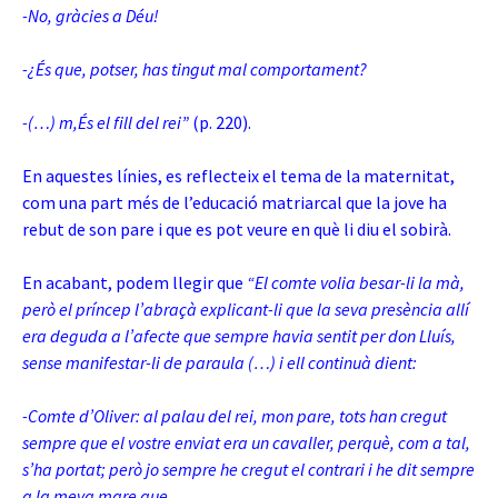
-No, gràcies a Déu!
-¿És que, potser, has tingut mal comportament?
-(…) m,És el fill del rei”
(p. 220).
En aquestes línies, es reflecteix el tema de la maternitat,
com una part més de l’educació matriarcal que la jove ha
rebut de son pare i que es pot veure en què li diu el sobirà.
En acabant, podem llegir que
“El comte volia besar-li la mà,
però el príncep l’abraçà explicant-li que la seva presència allí
era deguda a l’afecte que sempre havia sentit per don Lluís,
sense manifestar-li de paraula (…) i ell continuà dient:
-Comte d’Oliver: al palau del rei, mon pare, tots han cregut
sempre que el vostre enviat era un cavaller, perquè, com a tal,
s’ha portat; però jo sempre he cregut el contrari i he dit sempre
a la meva mare que