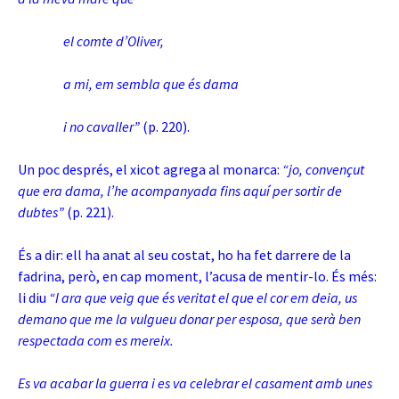
el comte d’Oliver,
a mi, em sembla que és dama
i no cavaller”
(p. 220).
Un poc després, el xicot agrega al monarca:
“jo, convençut
que era dama, l’he acompanyada fins aquí per sortir de
dubtes”
(p. 221).
És a dir: ell ha anat al seu costat, ho ha fet darrere de la
fadrina, però, en cap moment, l’acusa de mentir-lo. És més:
li diu
“I ara que veig que és veritat el que el cor em deia, us
demano que me la vulgueu donar per esposa, que serà ben
respectada com es mereix.
Es va acabar la guerra i es va celebrar el casament amb unes