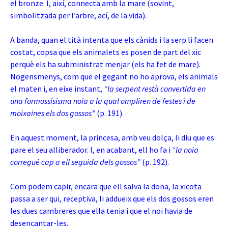
el bronze. I, així, connecta amb la mare (sovint,
simbolitzada per l’arbre, ací, de la vida).
A banda, quan el tità intenta que els cànids i la serp li facen
costat, copsa que els animalets es posen de part del xic
perquè els ha subministrat menjar (els ha fet de mare).
Nogensmenys, com que el gegant no ho aprova, els animals
el maten i, en eixe instant,
“la serpent restà convertida en
una formossísisma noia a la qual ompliren de festes i de
moixaines els dos gossos”
(p. 191).
En aquest moment, la princesa, amb veu dolça, li diu que es
pare el seu alliberador. I, en acabant, ell ho fa i
“la noia
corregué cap a ell seguida dels gossos”
(p. 192).
Com podem capir, encara que ell salva la dona, la xicota
passa a ser qui, receptiva, li addueix que els dos gossos eren
les dues cambreres que ella tenia i que el noi havia de
desencantar-les.