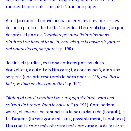
moments puntuals i en què li faran bon paper.
A mitjan camí, el minyó arriba on eren les tres portes i es
decanta per la de fusta (la femenina i terrenal) i que, un poc
després, el porta a
“caminar per aquells jardins plens
d’arbres i de flors, si fa no fa, com els que hi havia als jardins
del palau del rei, son pare”
(p. 190).
Ja dins els jardins, es troba amb dos gossos (dues
donzelles), a qui ell els tira carn; i, a continuació, amb una
serpent (una princesa) amb la boca oberta:
“Ell, que tira la
llet que duia en dues ampolles”
(p. 191).
“Arriba al peu d’un arbre i veu un gegant ajagut vora una
caixeta de bronze. Pren la caixeta”
(p. 191). Com podem
veure, el jovenet ha renunciat a la porta daurada (l’orgull), a
la d’argent (la categoria mitjana, possiblement, la noblesa)
i ha triat la color més obscura i més pròxima a la de la terra: