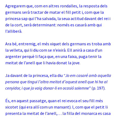
Agregarem que, com en altres rondalles, la resposta dels
germans serà tractar de matar el fill petit i, com que la
princesa sap qui l’ha salvada, la seua actitud davant del rei i
de la cort, serà determinant: només es casarà amb qui
l’alliberà.
Ara bé, entremig, el més xiquet dels germans es troba amb
la velleta, qui li diu com se n’eixirà. Ell anirà a casa d’un
argenter perquè li faça que, en una faixa, puga tenir la
meitat de l’anell que li havia donat la jove.
Ja davant de la princesa, ella diu
“Jo em casaré amb aquella
persona que tingui l’altra meitat d’aquest anell que hi ha al
cenyidor, i que jo vaig donar-li en ocasió solemne”
(p. 197).
És, en aquest passatge, quan el rei evoca el seu fill més
xicotet (qui era allí com un marxant). I, com que el petit li
presenta la meitat de l’anell,… la filla del monarca es casa