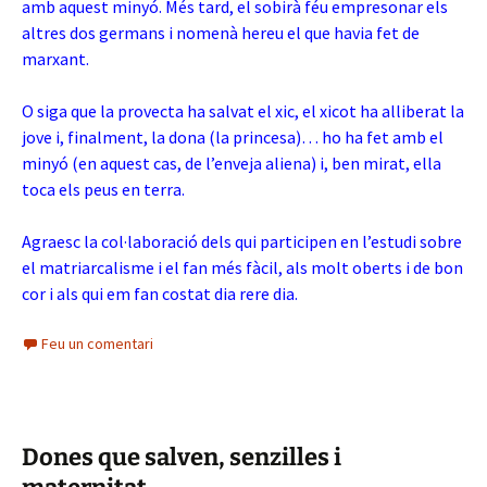
amb aquest minyó. Més tard, el sobirà féu empresonar els
altres dos germans i nomenà hereu el que havia fet de
marxant.
O siga que la provecta ha salvat el xic, el xicot ha alliberat la
jove i, finalment, la dona (la princesa)… ho ha fet amb el
minyó (en aquest cas, de l’enveja aliena) i, ben mirat, ella
toca els peus en terra.
Agraesc la col·laboració dels qui participen en l’estudi sobre
el matriarcalisme i el fan més fàcil, als molt oberts i de bon
cor i als qui em fan costat dia rere dia.
Feu un comentari
Dones que salven, senzilles i