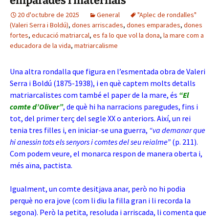
emparades i maternals
20 d'octubre de 2025
General
"Aplec de rondalles"
(Valeri Serra i Boldú)
,
dones arriscades
,
dones emparades
,
dones
fortes
,
educació matriarcal
,
es fa lo que vol la dona
,
la mare com a
educadora de la vida
,
matriarcalisme
Una altra rondalla que figura en l’esmentada obra de Valeri
Serra i Boldú (1875-1938), i en què captem molts detalls
matriarcalistes com també el paper de la mare, és
“El
comte d’Oliver”
, de què hi ha narracions paregudes, fins i
tot, del primer terç del segle XX o anteriors. Així, un rei
tenia tres filles i, en iniciar-se una guerra,
“va demanar que
hi anessin tots els senyors i comtes del seu reialme”
(p. 211).
Com podem veure, el monarca respon de manera oberta i,
més aïna, pactista.
Igualment, un comte desitjava anar, però no hi podia
perquè no era jove (com li diu la filla gran i li recorda la
segona). Però la petita, resoluda i arriscada, li comenta que