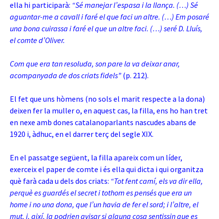
ella hi participarà:
“Sé manejar l’espasa i la llança. (…) Sé
aguantar-me a cavall i faré el que faci un altre. (…) Em posaré
una bona cuirassa i faré el que un altre faci. (…) seré D. Lluís,
el comte d’Oliver.
Com que era tan resoluda, son pare la va deixar anar,
acompanyada de dos criats fidels”
(p. 212).
El fet que uns hòmens (no sols el marit respecte a la dona)
deixen fer la muller o, en aquest cas, la filla, ens ho han tret
en nexe amb dones catalanoparlants nascudes abans de
1920 i, àdhuc, en el darrer terç del segle XIX.
En el passatge següent, la filla apareix com un líder,
exerceix el paper de comte i és ella qui dicta i qui organitza
què farà cada u dels dos criats:
“Tot fent camí, els va dir ella,
perquè es guardés el secret i tothom es pensés que era un
home i no una dona, que l’un havia de fer el sord; i l’altre, el
mut, i, així, la podrien avisar si alguna cosa sentissin que es