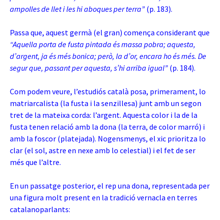
ampolles de llet i les hi aboques per terra”
(p. 183).
Passa que, aquest germà (el gran) comença considerant que
“Aquella porta de fusta pintada és massa pobra; aquesta,
d’argent, ja és més bonica; però, la d’or, encara ho és més. De
segur que, passant per aquesta, s’hi arriba igual”
(p. 184).
Com podem veure, l’estudiós català posa, primerament, lo
matriarcalista (la fusta i la senzillesa) junt amb un segon
tret de la mateixa corda: l’argent. Aquesta color i la de la
fusta tenen relació amb la dona (la terra, de color marró) i
amb la foscor (platejada). Nogensmenys, el xic prioritza lo
clar (el sol, astre en nexe amb lo celestial) i el fet de ser
més que l’altre.
En un passatge posterior, el rep una dona, representada per
una figura molt present en la tradició vernacla en terres
catalanoparlants: