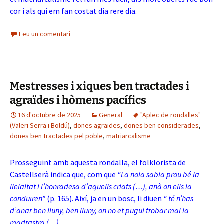
cor i als qui em fan costat dia rere dia.
Feu un comentari
Mestresses i xiques ben tractades i
agraïdes i hòmens pacífics
16 d'octubre de 2025
General
"Aplec de rondalles"
(Valeri Serra i Boldú)
,
dones agraïdes
,
dones ben considerades
,
dones ben tractades pel poble
,
matriarcalisme
Prosseguint amb aquesta rondalla, el folklorista de
Castellserà indica que, com que
“La noia sabia prou bé la
lleialtat i l’honradesa d’aquells criats (…), anà on ells la
conduïren”
(p. 165). Així, ja en un bosc, li diuen
“ té n’has
d’anar ben lluny, ben lluny, on no et pugui trobar mai la
madrastra (…).