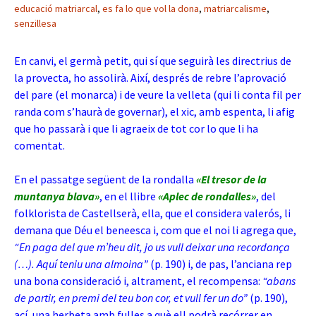
educació matriarcal
,
es fa lo que vol la dona
,
matriarcalisme
,
senzillesa
En canvi, el germà petit, qui sí que seguirà les directrius de
la provecta, ho assolirà. Així, després de rebre l’aprovació
del pare (el monarca) i de veure la velleta (qui li conta fil per
randa com s’haurà de governar), el xic, amb espenta, li afig
que ho passarà i que li agraeix de tot cor lo que li ha
comentat.
En el passatge següent de la rondalla
«El tresor de la
muntanya blava»
, en el llibre
«Aplec de rondalles»
, del
folklorista de Castellserà, ella, que el considera valerós, li
demana que Déu el beneesca i, com que el noi li agrega que,
“En paga del que m’heu dit, jo us vull deixar una recordança
(…). Aquí teniu una almoina”
(p. 190) i, de pas, l’anciana rep
una bona consideració i, altrament, el recompensa:
“abans
de partir, en premi del teu bon cor, et vull fer un do”
(p. 190),
ací, una herbeta amb fulles a què ell podrà recórrer en