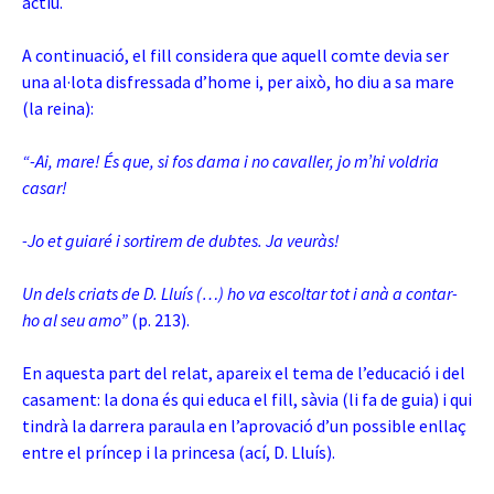
actiu.
A continuació, el fill considera que aquell comte devia ser
una al·lota disfressada d’home i, per això, ho diu a sa mare
(la reina):
“-Ai, mare! És que, si fos dama i no cavaller, jo m’hi voldria
casar!
-Jo et guiaré i sortirem de dubtes. Ja veuràs!
Un dels criats de D. Lluís (…) ho va escoltar tot i anà a contar-
ho al seu amo”
(p. 213).
En aquesta part del relat, apareix el tema de l’educació i del
casament: la dona és qui educa el fill, sàvia (li fa de guia) i qui
tindrà la darrera paraula en l’aprovació d’un possible enllaç
entre el príncep i la princesa (ací, D. Lluís).