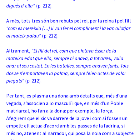
digués d’ella”
(p. 212).
A més, tots tres són ben rebuts pel rei, per la reina i pel fill
“com es mereixia (…) li van fer el compliment i la van allotjar
al mateix palau”
(p. 212).
Altrament,
“El fill del rei, com que pintava ésser de la
mateixa edat que ella, sempre hi anava, a tot arreu, volia
anar al seu costat. En les batalles, sempre anaven junts. Tots
dos se n’emportaven la palma, sempre feien actes de valor
plegats”
(p. 212).
Per tant, es plasma una dona amb detalls que, més d’una
vegada, s’associen a lo masculí i que, en més d’un Poble
matriarcal, ho fan a la dona: per exemple, la força.
Afegirem que el xic va darrere de la jove i com si fossen un
empelt: ell actua d’acord amb les passes de la fadrina, si
més no, atenent al narrador, qui posa la noia com a subjecte