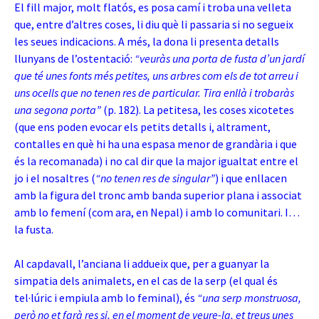
El fill major, molt flatós, es posa camí i troba una velleta
que, entre d’altres coses, li diu què li passaria si no segueix
les seues indicacions. A més, la dona li presenta detalls
llunyans de l’ostentació:
“veuràs una porta de fusta d’un jardí
que té unes fonts més petites, uns arbres com els de tot arreu i
uns ocells que no tenen res de particular. Tira enllà i trobaràs
una segona porta”
(p. 182). La petitesa, les coses xicotetes
(que ens poden evocar els petits detalls i, altrament,
contalles en què hi ha una espasa menor de grandària i que
és la recomanada) i no cal dir que la major igualtat entre el
jo i el nosaltres (
“no tenen res de singular”
) i que enllacen
amb la figura del tronc amb banda superior plana i associat
amb lo femení (com ara, en Nepal) i amb lo comunitari. I…
la fusta.
Al capdavall, l’anciana li addueix que, per a guanyar la
simpatia dels animalets, en el cas de la serp (el qual és
tel·lúric i empiula amb lo feminal), és
“una serp monstruosa,
però no et farà res si, en el moment de veure-la, et treus unes