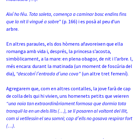
Així ho féu. Tota soleta, comença a caminar bosc endins fins
que la nit li vingué a sobre”
(p. 166) i es posà al peu d’un
arbre.
En altres paraules, els dos hòmens afavoreixen que ella
romanga amb vida i, després, la princesa s’acosta,
simbòlicament, a la mare: en plena obagor, de nit i l’arbre. I,
més encara: durant la matinada (un moment de foscúria del
dia),
“descobrí l’entrada d’una cova”
(un altre tret femení).
Agregarem que, com en altres contalles, la jove farà de cap
de colla dels qui hi vivien, uns homenets petits que veieren
“una noia tan extraordinàriament formosa que dormia tota
tranquil·la en un dels llits (…), se li posaren al voltant del llit,
com si vetllessin el seu somni; cap d’ells no gosava respirar fort
(…).