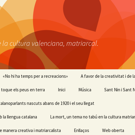
 la cultura valenciana, matriarcal.
«No hi ha temps per a recreacions»
A favor de la creativitat i de
 i toque els peus en terra
Inici
Música
Sant Nin i Sant N
talanoparlants nascuts abans de 1920 i el seu llegat
b la llengua catalana
La mort, un tema no tabú en la cultura matriar
e manera creativa i matriarcalista
Enllaços
Web oberta