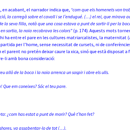
 en acabant, el narrador indica que,
“com que els homenets van tro
ició, la carregà sobre el cavall i se l’endugué. (…) el rei, que mirava 
e la seva filla, notà que una cosa estava a punt de sortir-li per la boc
n sortia, la noia recobrava les colors”
(p. 174). Aquests mots tornen
 hi ha entre el pare en les cultures matriarcalistes, la maternitat (
rtida per l’home, sense necessitat de cursets, ni de conferències
 el parent no pretén deixar caure la xica, sinó que està disposat a f
re-li amb bona consideració:
treu allò de la boca i la noia arrenca un sospir i obre els ulls.
! Que em coneixes? Sóc el teu pare.
leta: ¿com has estat a punt de morir? Què t’han fet?
shores, va assabentar-lo de tot (…).