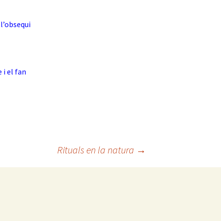
 l’obsequi
a
 i el fan
Rituals en la natura
→