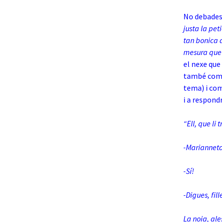
No debades,
justa la pet
tan bonica d
mesura que e
el nexe que
també compa
tema) i com
i a respond
“Ell, que li 
-Marianneta
-Sí!
-Digues, fil
La noia, ale