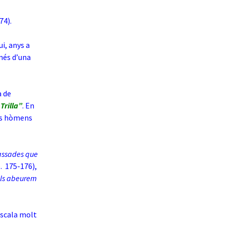
74).
ui, anys a
 més d’una
a de
Trilla”
. En
res hòmens
assades que
. 175-176),
 els abeurem
escala molt