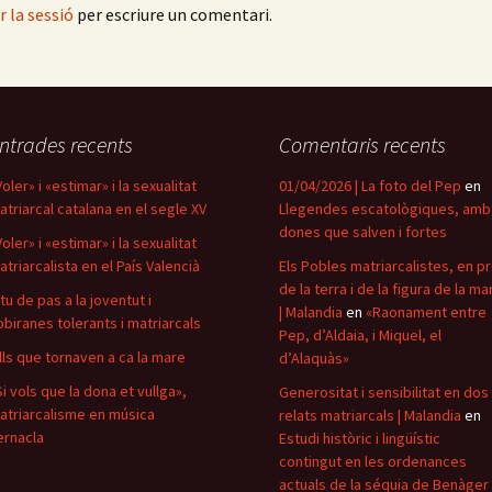
ar la sessió
per escriure un comentari.
ntrades recents
Comentaris recents
oler» i «estimar» i la sexualitat
01/04/2026 | La foto del Pep
en
atriarcal catalana en el segle XV
Llegendes escatològiques, amb
dones que salven i fortes
oler» i «estimar» i la sexualitat
atriarcalista en el País Valencià
Els Pobles matriarcalistes, en p
de la terra i de la figura de la ma
itu de pas a la joventut i
| Malandia
en
«Raonament entre
obiranes tolerants i matriarcals
Pep, d’Aldaia, i Miquel, el
ills que tornaven a ca la mare
d’Alaquàs»
Si vols que la dona et vullga»,
Generositat i sensibilitat en dos
atriarcalisme en música
relats matriarcals | Malandia
en
ernacla
Estudi històric i lingüístic
contingut en les ordenances
actuals de la séquia de Benàger 