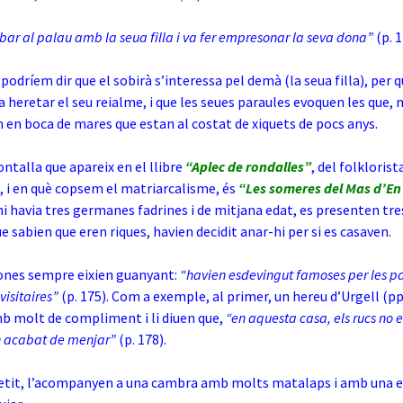
ribar al palau amb la seua filla i va fer empresonar la seva dona”
(p. 1
odríem dir que el sobirà s’interessa pel demà (la seua filla), per q
ia heretar el seu reialme, i que les seues paraules evoquen les que,
 en boca de mares que estan al costat de xiquets de pocs anys.
ontalla que apareix en el llibre
“Aplec de rondalles”
, del folklorist
, i en què copsem el matriarcalisme, és
“Les someres del Mas d’En 
i havia tres germanes fadrines i de mitjana edat, es presenten t
e sabien que eren riques, havien decidit anar-hi per si es casaven.
ones sempre eixien guanyant:
“havien esdevingut famoses per les p
visitaires”
(p. 175). Com a exemple, al primer, un hereu d’Urgell (pp
b molt de compliment i li diuen que,
“en aquesta casa, els rucs no
n acabat de menjar”
(p. 178).
petit, l’acompanyen a una cambra amb molts matalaps i amb una 