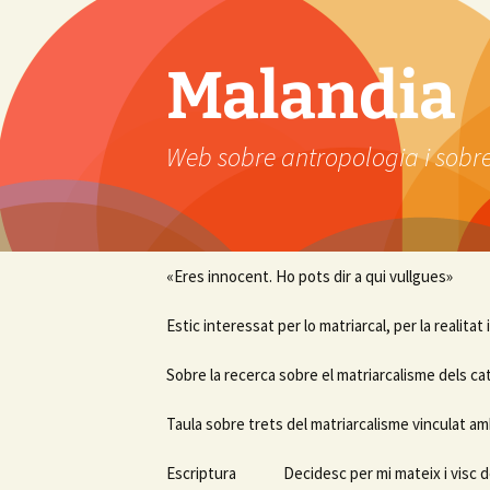
Vés
al
contingut
Malandia
Web sobre antropologia i sobre
«Eres innocent. Ho pots dir a qui vullgues»
Estic interessat per lo matriarcal, per la realitat
Sobre la recerca sobre el matriarcalisme dels ca
Taula sobre trets del matriarcalisme vinculat am
Escriptura
Decidesc per mi mateix i visc d