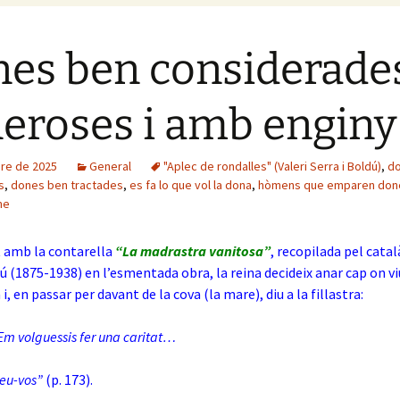
es ben considerade
eroses i amb enginy
bre de 2025
General
"Aplec de rondalles" (Valeri Serra i Boldú)
,
d
s
,
dones ben tractades
,
es fa lo que vol la dona
,
hòmens que emparen don
me
 amb la contarella
“La madrastra vanitosa”
, recopilada pel catal
dú (1875-1938) en l’esmentada obra, la reina decideix anar cap on vi
, en passar per davant de la cova (la mare), diu a la fillastra:
 Em volguessis fer una caritat…
teu-vos”
(p. 173).