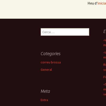
Heu d'
inici
entrades
Cerca:
E
«V
m
«V
Categories
m
correu brossa
R
General
s
F
«
m
Meta
v
Entra