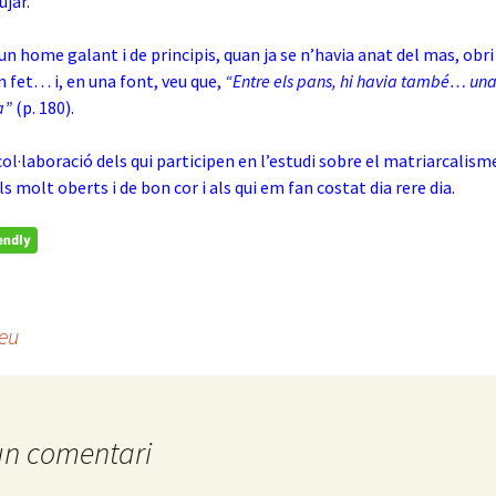
ujar.
, un home galant i de principis, quan ja se n’havia anat del mas, obri
en fet… i, en una font, veu que,
“Entre els pans, hi havia també… un
a”
(p. 180).
col·laboració dels qui participen en l’estudi sobre el matriarcalisme
ls molt oberts i de bon cor i als qui em fan costat dia rere dia.
íeu
un comentari