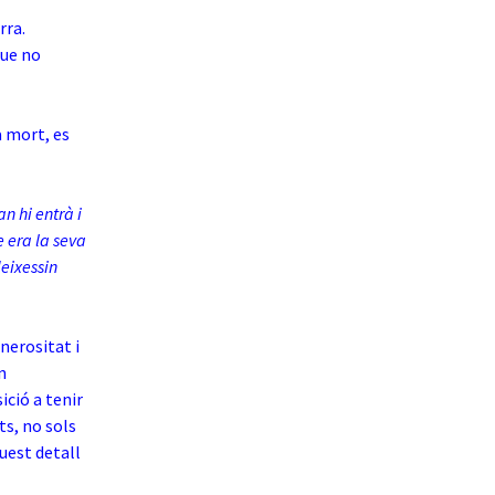
rra.
que no
a mort, es
an hi entrà i
 era la seva
eixessin
nerositat i
n
ició a tenir
ts, no sols
quest detall