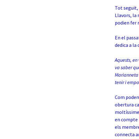
Tot seguit,
Llavors, la
podien fer r
En el passa
dedica a la 
Aquests, en 
va saber qu
Marianneta 
tenir i emp
Com podem v
obertura ca
moltíssimes
en compte to
els membres
connecta a