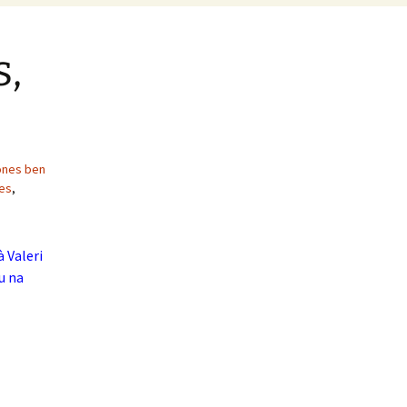
s,
ones ben
es
,
à Valeri
u na