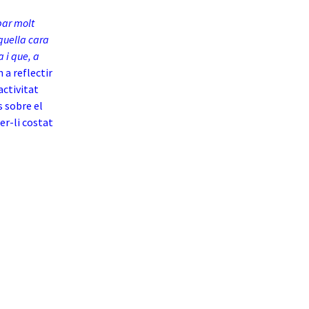
bar molt
aquella cara
a i que, a
 a reflectir
activitat
 sobre el
er-li costat