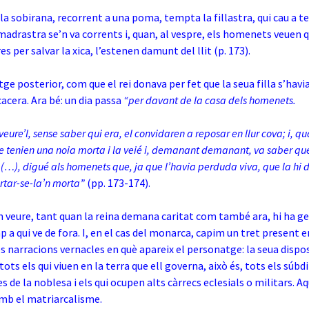
 la sobirana, recorrent a una poma, tempta la fillastra, qui cau a te
 madrastra se’n va corrents i, quan, al vespre, els homenets veuen 
es per salvar la xica, l’estenen damunt del llit (p. 173).
tge posterior, com que el rei donava per fet que la seua filla s’havi
cacera. Ara bé: un dia passa
“per davant de la casa dels homenets.
veure’l, sense saber qui era, el convidaren a reposar en llur cova; i, qu
e tenien una noia morta i la veié i, demanant demanant, va saber que
(…), digué als homenets que, ja que l’havia perduda viva, que la hi d
ortar-se-la’n morta”
(pp. 173-174).
eure, tant quan la reina demana caritat com també ara, hi ha ge
p a qui ve de fora. I, en el cas del monarca, capim un tret present e
 narracions vernacles en què apareix el personatge: la seua dispos
ts els qui viuen en la terra que ell governa, això és, tots els súbdi
 de la noblesa i els qui ocupen alts càrrecs eclesials o militars. A
mb el matriarcalisme.