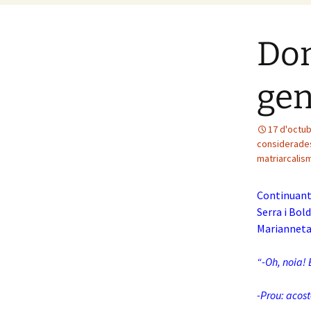
Don
gen
17 d'octu
considerade
matriarcalis
Continuant
Serra i Bol
Marianneta i
“-Oh, noia!
-Prou: acos