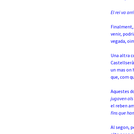
El rei va ar
Finalment, p
venir, podr
vegada, oïm
Una altra c
Castellserà
un mas on h
que, com qu
Aquestes d
jugaven als 
el reben am
fins que ha
Al segon, 