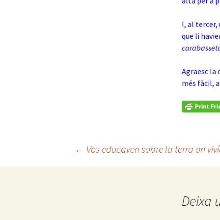
alta per a p
I, al tercer
que li havi
carabasset
Agraesc la 
més fàcil, a
Navegació
←
Vos educaven sobre la terra on viv
per
Deixa 
les