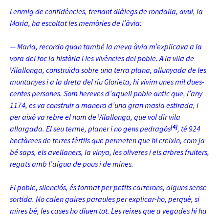
I enmig de confidències, trenant diàlegs de rondalla, avui, la
Maria, ha escoltat les memòries de l’àvia:
— Maria, recordo quan també la meva àvia m’explicava a la
vora del foc la història i les vivències del poble. A la vila de
Vilallonga, construïda sobre una terra plana, allunyada de les
muntanyes i a la dreta del riu Glorieta, hi vivim unes mil dues-
centes persones. Som hereves d’aquell poble antic que, l’any
1174, es va construir a manera d’una gran masia estirada, i
per això va rebre el nom de Vilallonga, que vol dir vila
[4]
allargada. El seu terme, planer i no gens pedragòs
, té 924
hectàrees de terres fèrtils que permeten que hi creixin, com ja
bé saps, els avellaners, la vinya, les oliveres i els arbres fruiters,
regats amb l’aigua de pous i de mines.
El poble, silenciós, és format per petits carrerons, alguns sense
sortida. No calen gaires paraules per explicar-ho, perquè, si
mires bé, les cases ho diuen tot. Les reixes que a vegades hi ha