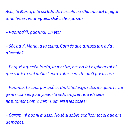
Avui, la Maria, a la sortida de l’escola no s’ha quedat a jugar
amb les seves amigues. Què li deu passar?
[3]
– Padrina
, padrina! On ets?
– Sóc aquí, Maria, a la cuina. Com és que arribes tan aviat
d’escola?
– Perquè aquesta tarda, la mestra, ens ha fet explicar tot el
que sabíem del poble i entre totes hem dit molt poca cosa.
– Padrina, tu saps per què es diu Vilallonga? Des de quan hi viu
gent? Com es guanyaven la
vida anys enrera els seus
habitants? Com vivien? Com eren les cases?
– Caram, ni poc ni massa. No sé si sabré explicar tot el que em
demanes.