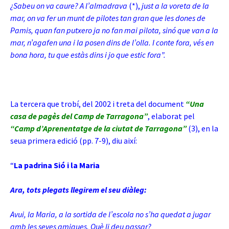
¿Sabeu on va caure? A l’almadrava
(*),
just a la voreta de la
mar, on va fer un munt de pilotes tan gran que les dones de
Pamis, quan fan putxero ja no fan mai pilota, sinó que van a la
mar, n’agafen una i la posen dins de l’olla. I conte fora, vés en
bona hora, tu que estàs dins i jo que estic fora”.
La tercera que trobí, del 2002 i treta del document
“Una
casa de pagès del Camp de
Tarragona”
, elaborat pel
“Camp d’Aprenentatge de la ciutat de Tarragona”
(3)
, en la
seua primera edició (pp. 7-9), diu així:
“
La padrina Sió i la Maria
Ara, tots plegats llegirem el seu diàleg:
Avui, la Maria, a la sortida de l’escola no s’ha quedat a jugar
amb les seves amigues. Què li deu passar?