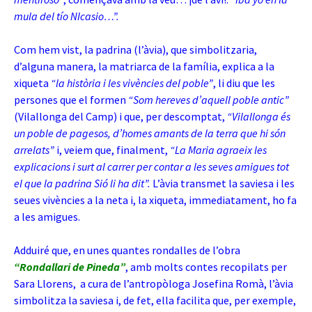
mula del tío NIcasio…”.
Com hem vist, la padrina (l’àvia), que simbolitzaria,
d’alguna manera, la matriarca de la família, explica a la
xiqueta
“la història i les vivències del poble”
, li diu que les
persones que el formen
“Som hereves d’aquell poble antic”
(Vilallonga del Camp) i que, per descomptat,
“Vilallonga és
un poble de pagesos, d’homes amants de la terra que hi són
arrelats”
i, veiem que, finalment,
“La Maria agraeix les
explicacions i surt al carrer per contar a les seves amigues tot
el que la padrina Sió li ha dit”.
L’àvia transmet la saviesa i les
seues vivències a la neta i, la xiqueta, immediatament, ho fa
a les amigues.
Adduiré que, en unes quantes rondalles de l’obra
“Rondallari de Pineda”
, amb molts contes recopilats per
Sara Llorens, a cura de l’antropòloga Josefina Romà, l’àvia
simbolitza la saviesa i, de fet, ella facilita que, per exemple,