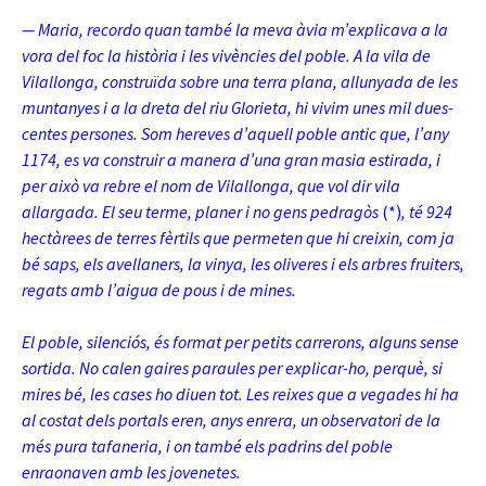
— Maria, recordo quan també la meva àvia m’explicava a la
vora del foc la història i les vivències del poble. A la vila de
Vilallonga, construïda sobre una terra plana, allunyada de les
muntanyes i a la dreta del riu Glorieta, hi vivim unes mil dues-
centes persones. Som hereves d’aquell poble antic que, l’any
1174, es va construir a manera d’una gran masia estirada, i
per això va rebre el nom de Vilallonga, que vol dir vila
allargada. El seu terme, planer i no gens pedragòs
(*)
, té 924
hectàrees de terres fèrtils que permeten que hi creixin, com ja
bé saps, els avellaners, la vinya, les oliveres i els arbres fruiters,
regats amb l’aigua de pous i de mines.
El poble, silenciós, és format per petits carrerons, alguns sense
sortida. No calen gaires paraules per explicar-ho, perquè, si
mires bé, les cases ho diuen tot. Les reixes que a vegades hi ha
al costat dels portals eren, anys enrera, un observatori de la
més pura tafaneria, i on també els padrins del poble
enraonaven amb les jovenetes.