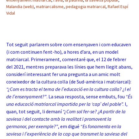
ensenyament matriarcal
,
l'àvia
,
la padrina
,
la saviesa popular
,
Malandia (web)
,
matriarcalisme
,
pedagogia matriarcal
,
Rafael Espí
Vidal
Tot seguit parlarem sobre com ensenyaven i com educaven
(i com continuen fent-ho), a hores d’ara, en un model
matriarcal. Primerament, comentaré que, el 12 de febrer
del 2021, mentres preparava les línies que hem llegit abans,
considerí interessant fer una pregunta a un amic molt
coneixedor de la cultura colla (de Sud-amèrica i matriarcal):
“¿Com es tracta el tema de l’educació en la cultura colla? ¿I el
de l’ensenyament?”
. La seua resposta, sense embuts, fou
“És
una educació matriarcal impartida per la ‘cap’ del poble”.
I,
quan, tot seguit, li demaní
“¿Com sol fer-se? ¿A partir de la
saviesa i del contacte amb la realitat i promovent la
germanor, per exemple?”
, em digué
“Es fonamenta en la
saviesa i l’experiència de la cap que transmet la saviesa del