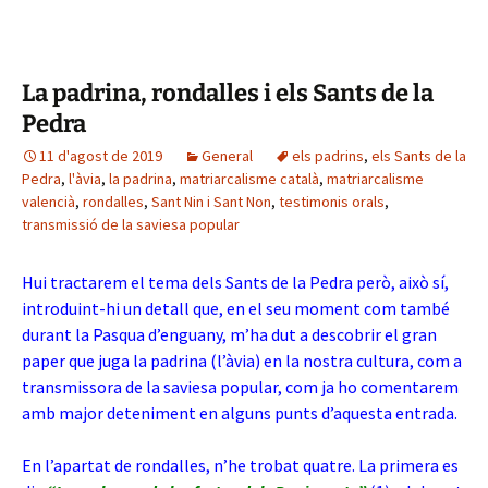
La padrina, rondalles i els Sants de la
Pedra
11 d'agost de 2019
General
els padrins
,
els Sants de la
Pedra
,
l'àvia
,
la padrina
,
matriarcalisme català
,
matriarcalisme
valencià
,
rondalles
,
Sant Nin i Sant Non
,
testimonis orals
,
transmissió de la saviesa popular
Hui tractarem el tema dels Sants de la Pedra però, això sí,
introduint-hi un detall que, en el seu moment com també
durant la Pasqua d’enguany, m’ha dut a descobrir el gran
paper que juga la padrina (l’àvia) en la nostra cultura, com a
transmissora de la saviesa popular, com ja ho comentarem
amb major deteniment en alguns punts d’aquesta entrada.
En l’apartat de rondalles, n’he trobat quatre. La primera es