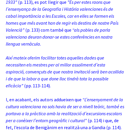
1933”
(p. 113), es pot llegir que
”Es per estes raons que
l’ensenyança de la Geografia i Història valencianes és de
cabal importància a les Escoles, car
en elles se formen els
homes que més avant han de regir els destins de nostre País
Valencià”
(p. 133) com també que
“als pobles de parla
valenciana deuran donar-se estes conferències en nostra
llengua vernàcula.
Així mateix oferim facilitar totes aquelles dades que
necessiten els mestres per al millor assoliment d’esta
aspiració, convençuts de que nostra invitació serà ben acollida
i de que la labor a que done lloc tindrà tota la possible
eficàcia”
(pp. 113-114).
I, en acabant, els autors addueixen que
“L’ensenyament de la
cultura valenciana no sols havia de ser a nivell teòric, també es
portava a la pràctica amb la realització d’excursions escolars
per a conèixer l’entorn geogràfic i cultural”
(p. 114) i que, de
fet, l’escola de Benigànim en realitzà una a Gandia (p. 114).