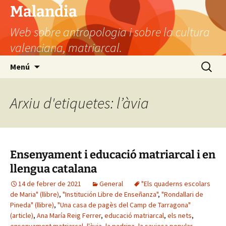
Vés
Malandia
al
Web sobre antropologia i sobre la cultura
contingut
valenciana, matriarcal.
Cerca:
Menú
Arxiu d'etiquetes: l’àvia
Ensenyament i educació matriarcal i en
llengua catalana
14 de febrer de 2021
General
"Els quaderns escolars
de Maria" (llibre)
,
"Institución Libre de Enseñanza"
,
"Rondallari de
Pineda" (llibre)
,
"Una casa de pagès del Camp de Tarragona"
(article)
,
Ana María Reig Ferrer
,
educació matriarcal
,
els nets
,