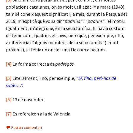
poblacions catalanes, on és molt utilitzat. Ma mare (1943)
també coneix aquest significat i, a més, durant la Pasqua del
2019, m’explicà què volia dir
“padrina” i “padrins”
i el motiu.
Igualment, m’afegí que, en la seua família, hi havia costum
de tenir com a padrins els avis, però que, per exemple, ella,
a diferència d’alguns membres de la seua família (i molt
pròxims), ja tenia un oncle i una tia com a padrins.
[4]
La forma correcta és
pedregós
.
[5]
Literalment, i no, per exemple,
“Sí, filla, però has de
saber…”.
[6]
13 de novembre.
[7]
Es refereixen a la de València.
Feu un comentari