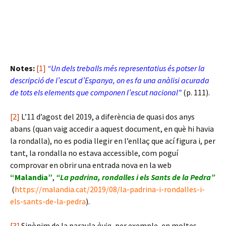
Notes:
[1]
“Un dels treballs més representatius és potser la
descripció de l’escut d’Espanya, on es fa una anàlisi acurada
de tots els elements que componen l’escut nacional”
(p. 111).
[2]
L’11 d’agost del 2019, a diferència de quasi dos anys
abans (quan vaig accedir a aquest document, en què hi havia
la rondalla), no es podia llegir en l’enllaç que ací figura i, per
tant, la rondalla no estava accessible, com poguí
comprovar en obrir una entrada nova en la web
“Malandia”
,
“La padrina, rondalles i els Sants de la Pedra”
(
https://malandia.cat/2019/08/la-padrina-i-rondalles-i-
els-sants-de-la-pedra
).
[3]
Sinònim de la paraula
àvia
, per exemple, en moltes