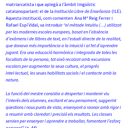
matriarcalista i que aplegà a l’àmbit lingüístic
catalanoparlant: el de la
Institución Libre de Enseñanza
(ILE).
Aquesta institució, com comenten Ana Mª Reig Ferrer i
Rafael Espí Vidal, va introduir
“el mètode Intuïtiu (…) utilitzat
per les modernes escoles europees, basat en l’absència
d’exàmens i de llibres de text, en l’estudi directe de la realitat,
que donava més importància a la intuïció i al fet d’aprendre
jugant. Era una educació harmònica i integrada de totes les
facultats de la persona, tot això recolzat amb excursions
escolars per augmentar la seua cultura, el progrés
intel·lectual, les seues habilitats socials i el contacte amb la
natura.
La funció del mestre consistia a despertar i mantenir viu
l’interès dels alumnes, excitant el seu pensament, suggerint
qüestions i nous punts de vista, ensenyant a raonar amb rigor i
a resumir amb claredat i precisió els resultats. Les classes
servien per ensenyar i aprendre a treballar, fomentant l’esforç
personal”
(p. 44).