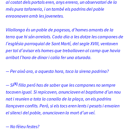
al costat dels portals eren, anys enrera, un observatori de la
més pura tafaneria, i on també els padrins del poble
enraonaven amb les jovenetes.
Vilallonga és un poble de pagesos, d’homes amants de la
terra que hi són arrelats. Cada dia a les dotze les campanes de
l’església parroquial de Sant Martí, del segle XVIII, ventaven
per tal d’avisar els homes que treballaven al camp que havia
arribat l’hora de dinar i calia fer una aturada.
— Per això ara, a aquesta hora, toca la sirena padrina?
[5]
— Si
filla peró has de saber que les campanes no sempre
tocaven igual. Si repicaven,
anunciaven el baptisme d’un nou
nat i reunien a tota la canalla de la plaça, on els padrins
llançaven confits. Però, si els tocs eren lents i pesats i envaïen
el silenci del poble, anunciaven la mort d’un veí.
— No fèieu festes?