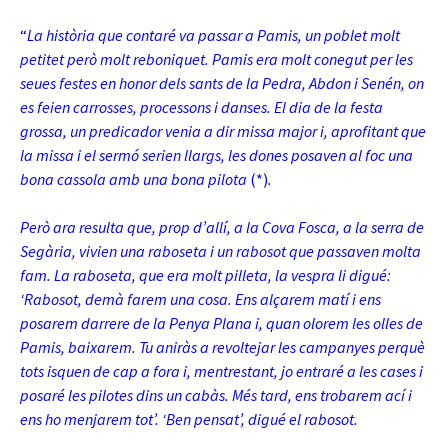
“
La història que contaré va passar a Pamis, un poblet molt
petitet però molt reboniquet. Pamis era molt conegut per les
seues festes en honor dels sants de la Pedra, Abdon i Senén, on
es feien carrosses, processons i danses. El dia de la festa
grossa, un predicador venia a dir missa major i, aprofitant que
la missa i el sermó serien llargs, les dones posaven al foc una
bona cassola amb una bona pilota
(*)
.
Però ara resulta que, prop d’allí, a la Cova Fosca, a la serra de
Segària, vivien una raboseta i un rabosot que passaven molta
fam. La raboseta, que era molt pilleta, la vespra li digué:
‘Rabosot, demà farem una cosa. Ens alçarem matí i ens
posarem darrere de la Penya Plana i, quan olorem les olles de
Pamis, baixarem. Tu aniràs a revoltejar les campanyes perquè
tots isquen de cap a fora i, mentrestant, jo entraré a les cases i
posaré les pilotes dins un cabàs. Més tard, ens trobarem ací i
ens ho menjarem tot’. ‘Ben pensat’, digué el rabosot.