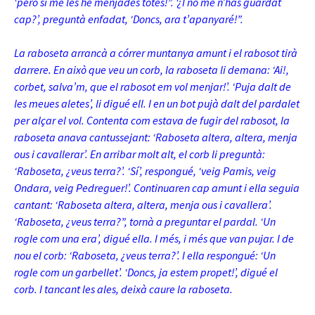
‘però si me les he menjades totes!”. ‘¿I no me n’has guardat
cap?’, preguntà enfadat, ‘Doncs, ara t’apanyaré!”.
La raboseta arrancà a córrer muntanya amunt i el rabosot tirà
darrere. En això que veu un corb, la raboseta li demana: ‘Ai!,
corbet, salva’m, que el rabosot em vol menjar!’. ‘Puja dalt de
les meues aletes’, li digué ell. I en un bot pujà dalt del pardalet
per alçar el vol. Contenta com estava de fugir del rabosot, la
raboseta anava cantussejant: ‘Raboseta altera, altera, menja
ous i cavallerar’. En arribar molt alt, el corb li preguntà:
‘Raboseta, ¿veus terra?’. ‘Sí’, respongué, ‘veig Pamis, veig
Ondara, veig Pedreguer!’. Continuaren cap amunt i ella seguia
cantant: ‘Raboseta altera, altera, menja ous i cavallera’.
‘Raboseta, ¿veus terra?”, tornà a preguntar el pardal. ‘Un
rogle com una era’, digué ella. I més, i més que van pujar. I de
nou el corb: ‘Raboseta, ¿veus terra?’. I ella respongué: ‘Un
rogle com un garbellet’. ‘Doncs, ja estem propet!’, digué el
corb. I tancant les ales, deixà caure la raboseta.