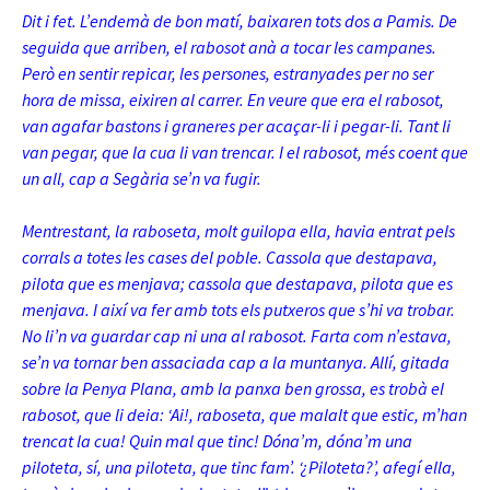
Dit i fet. L’endemà de bon matí, baixaren tots dos a Pamis. De
seguida que arriben, el rabosot anà a tocar les campanes.
Però en sentir repicar, les persones, estranyades per no ser
hora de missa, eixiren al carrer. En veure que era el rabosot,
van agafar bastons i graneres per acaçar-li i pegar-li. Tant li
van pegar, que la cua li van trencar. I el rabosot, més coent que
un all, cap a Segària se’n va fugir.
Mentrestant, la raboseta, molt guilopa ella, havia entrat pels
corrals a totes les cases del poble. Cassola que destapava,
pilota que es menjava; cassola que destapava, pilota que es
menjava. I així va fer amb tots els putxeros que s’hi va trobar.
No li’n va guardar cap ni una al rabosot. Farta com n’estava,
se’n va tornar ben assaciada cap a la muntanya. Allí, gitada
sobre la Penya Plana, amb la panxa ben grossa, es trobà el
rabosot, que li deia: ‘Ai!, raboseta, que malalt que estic, m’han
trencat la cua! Quin mal que tinc! Dóna’m, dóna’m una
piloteta, sí, una piloteta, que tinc fam’. ‘¿Piloteta?’, afegí ella,