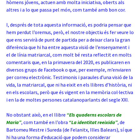
hòmens jóvens, actuen amb molta iniciativa, oberts als
altres i a lo que passa pel món, com també amb bon cor.
I, després de tota aquesta informació, es podria pensar que
hem perdut l’oremus, però, el nostre objectiu és fer veure lo
que ens servirà de punt de partida per a deixar clara la gran
diferència que hi ha entre aquesta visió de l’ensenyament i
el de línia matriarcal, com molt bé resta reflectit en molts
comentaris que, en la primavera del 2020, es publicaren en
diversos grups de Facebook o que, per exemple, m’enviaren
per correu electrònic. Testimonis i paraules d’una visió de la
vida, la matriarcal, que ni ha eixit en els llibres d’història, ni
en els escolars, però que és vigent en la memòria col·lectiva
i en la de moltes persones catalanoparlants del segle XXI.
No obstant això, en el llibre
“Els quaderns escolars de
Maria”
, com també en l’obra
“La identitat reeixida”
,
de
Bartomeu Mestre i Sureda (de Felanitx, Illes Balears), sí que
hi ha una forma d’educació que podem considerar