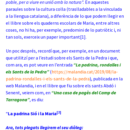
poble, per a viure en unió amb la natura”.
En aquestes
paraules sobre la cultura colla (traslladables a la vinculada
a la llengua catalana), a diferència de lo que podem llegir en
el llibre sobre els quaderns escolars de
Maria, entre altres
coses, no hi ha, per exemple, predomini de lo patriòtic i, ni
tan sols, exerceix un paper important
[1]
.
Un poc després, recordí que, per exemple, en un document
que utilitzí per a l’estudi sobre els Sants de la Pedra i que,
com ara, es pot veure en l’entrada
“La padrina, rondalles i
els Sants de la Pedra”
(
https://malandia.cat/2019/08/la-
padrina-rondalles-i-els-sants-de-la-pedra
), publicada en la
web Malandia, i en el llibre que fiu sobre els sants Abdó i
Senent, veiem com, en
“Una casa de pagès del Camp de
Tarragona”
, es diu:
[2]
“
La padrina Sió i la Maria
Ara, tots plegats llegirem el seu diàleg: