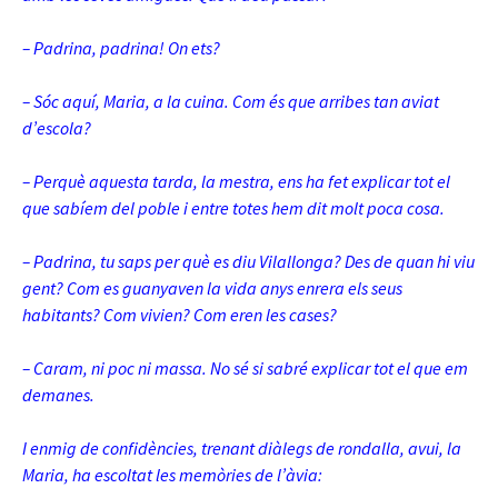
– Padrina
, padrina! On ets?
– Sóc aquí, Maria, a la cuina. Com és que arribes tan aviat
d’escola?
– Perquè aquesta tarda, la mestra, ens ha fet explicar tot el
que sabíem del poble i entre totes hem dit molt poca cosa.
– Padrina, tu saps per què es diu Vilallonga? Des de quan hi viu
gent? Com es guanyaven la vida anys enrera els seus
habitants? Com vivien? Com eren les
cases?
– Caram, ni poc ni massa. No sé si sabré explicar tot el que em
demanes.
I enmig de confidències, trenant diàlegs de rondalla, avui, la
Maria, ha escoltat les memòries de l’àvia: