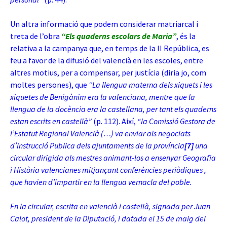
Un altra informació que podem considerar matriarcal i
treta de l’obra
“Els quaderns escolars de Maria”
, és la
relativa a la campanya que, en temps de la II República, es
feu a favor de la difusió del valencià en les escoles, entre
altres motius, per a compensar, per justícia (diria jo, com
moltes persones), que
“La llengua materna dels xiquets i les
xiquetes de Benigànim era la valenciana, mentre que la
llengua de la docència era la castellana, per tant els quaderns
estan escrits en castellà”
(p. 112). Així,
“la Comissió Gestora de
l’Estatut Regional Valencià (…) va enviar als negociats
d’Instrucció Publica dels ajuntaments de la província
[7]
una
circular
dirigida als mestres animant-los a ensenyar Geografia
i Història valencianes mitjançant conferències periòdiques ,
que havien d’impartir en la llengua vernacla del poble.
En la circular, escrita en valencià i castellà, signada per Juan
Calot, president de la Diputació, i datada el 15 de maig del