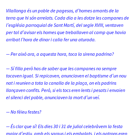
Vilallonga és un poble de pagesos, d’homes amants de la
terra que hi són arrelats. Cada dia a les dotze les campanes de
l’església parroquial de Sant Martí, del segle XVIII, ventaven
per tal d’avisar els homes que treballaven al camp que havia
arribat l’hora de dinar i calia fer una aturada.
— Per això ara, a aquesta hora, toca la sirena padrina?
— Sí filla però has de saber que les campanes no sempre
tocaven igual. Si repicaven, anunciaven el baptisme d’un nou
nat i reunien a tota la canalla de la plaça, on els padrins
llançaven confits. Però, si els tocs eren lents i pesats i envaïen
el silenci del poble, anunciaven la mort d’un veí.
— No fèieu festes?
— És clar que sí! Els dies 30 i 31 de juliol celebràvem la festa
major d’estiu, amb els saraus i els embalats, i els patrons eren