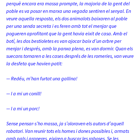
perquè encara era massa prompte, la majoria de la gent del
poble es va posar en marxa una vegada sentiren el senyal. En
veure aquella resposta, els dos animalots baixaren al poble
per una senda secreta i es feren amb tot el menjar que
pogueren aprofitant que la gent havia eixit de casa. Amb el
botí, les dos bestioletes es van ajocar baix d’un arbre per
menjar i després, amb la panxa plena, es van dormir. Quan els
suecans tornaren a les cases després de les romeries, van veure
la desfeta que havien patit:
— Redéu, m’han furtat una gallina!
— I a mi un conill!
— I a mi un porc!
Sense pensar-s’ho massa, ja s’oloraven els autors d’aquell
robatori. Van reunir tots els homes i dones possibles i, armats
amb pals i graneres, eixiren a buscar les raboses. Se les