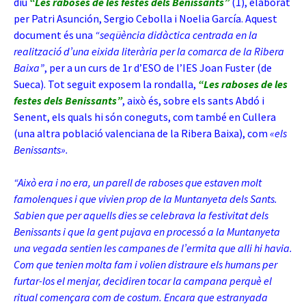
diu
“Les raboses de les festes dels Benissants”
(1
), elaborat
per Patri Asunción, Sergio Cebolla i Noelia García. Aquest
document és una
“seqüència didàctica centrada en la
realització d’una eixida literària per la comarca de la Ribera
Baixa”
, per a un curs de 1r d’ESO de l’IES Joan Fuster (de
Sueca). Tot seguit exposem la rondalla,
“Les raboses de les
festes dels Benissants”
, això és, sobre els sants Abdó i
Senent, els quals hi són coneguts, com també en Cullera
(una altra població valenciana de la Ribera Baixa), com
«els
Benissants».
“Això era i no era, un parell de raboses que estaven molt
famolenques i que vivien prop de la Muntanyeta dels Sants.
Sabien que per aquells dies se celebrava la festivitat dels
Benissants i que la gent pujava en processó a la Muntanyeta
una vegada sentien les campanes de l’ermita que alli hi havia.
Com que tenien molta fam i volien distraure els humans per
furtar-los el menjar, decidiren tocar la campana perquè el
ritual començara com de costum. Encara que estranyada