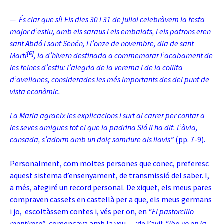
— És clar que sí! Els dies 30 i 31 de juliol celebràvem la festa
major d’estiu, amb els saraus i els embalats, i els patrons eren
sant Abdó i sant Senén, i l’onze de novembre, dia de sant
[6]
Martí
, la d’hivern destinada a commemorar l’acabament de
les feines d’estiu: l’alegria de la verema i de la collita
d’avellanes, considerades les més importants des del punt de
vista econòmic.
La Maria agraeix les explicacions i surt al carrer per contar a
les seves amigues tot el que la padrina Sió li ha dit. L’àvia,
cansada, s’adorm amb un dolç somriure als llavis”
(pp. 7-9).
Personalment, com moltes persones que conec, preferesc
aquest sistema d’ensenyament, de transmissió del saber. I,
a més, afegiré un record personal. De xiquet, els meus pares
compraven cassets en castellà per a que, els meus germans
i jo, escoltàssem contes i, vés per on, en
“El pastorcillo
mentiroso”
, començava amb la veu… ¡de l’avi!:
“Iba yo en la