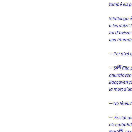
també els p
Vilallonga 
a les dotze 
tal d’avisar
una aturad
— Per això 
[5]
— Si
filla
anunciaven e
llançaven co
la mort d’un
— No fèieu f
— És clar qu
els embalats
[6]
Martí
, la