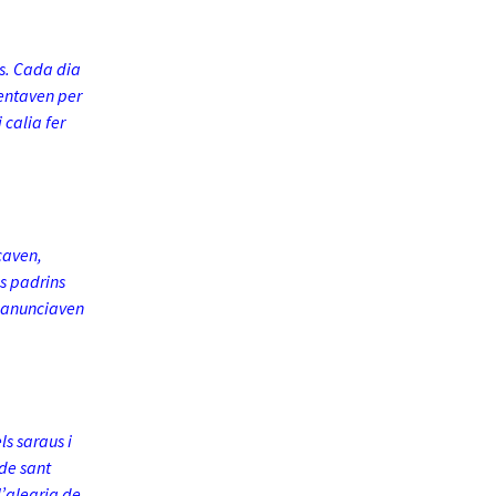
ts. Cada dia
ventaven per
 calia fer
caven,
ls padrins
e, anunciaven
ls saraus i
 de sant
l’alegria de