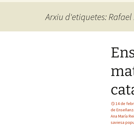
Arxiu d'etiquetes: Rafael
Ens
mat
cat
14 de feb
de Enseñanz
Ana María Re
saviesa popu