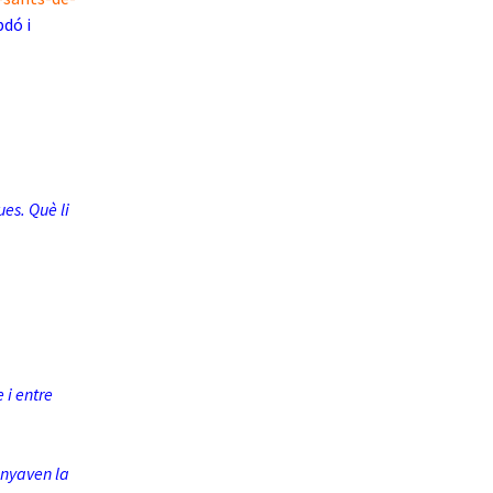
bdó i
es. Què li
 i entre
anyaven la