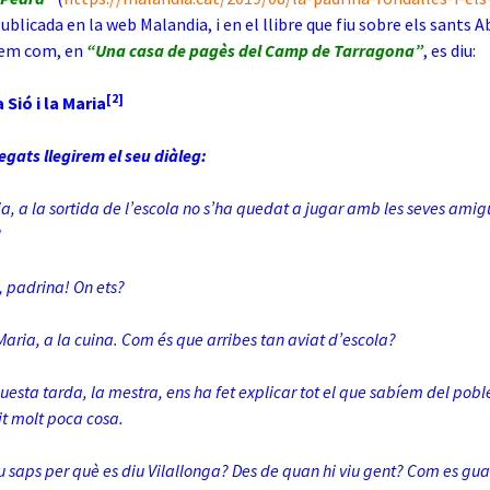
publicada en la web Malandia, i en el llibre que fiu sobre els sants A
iem com, en
“Una casa de pagès del Camp de Tarragona”
, es diu:
[2]
 Sió i la Maria
legats llegirem el seu diàleg:
ia, a la sortida de l’escola no s’ha quedat a jugar amb les seves amigu
?
, padrina! On ets?
Maria, a la cuina. Com és que arribes tan aviat d’escola?
esta tarda, la mestra, ens ha fet explicar tot el que sabíem del poble
it molt poca cosa.
tu saps per què es diu Vilallonga? Des de quan hi viu gent? Com es gu