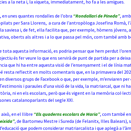
cies a la neta i, la xiqueta, immediatament, ho fa a les amigues.
, en unes quantes rondalles de l’obra
“Rondallari de Pineda”
, amb
pilats per Sara Llorens, a cura de l’antropòloga Josefina Romà, l’
la saviesa i, de fet, ella facilita que, per exemple, hòmens jóvens,
ativa, oberts als altres i a lo que passa pel món, com també amb b
de tota aquesta informació, es podria pensar que hem perdut l’ore
jectiu és fer veure lo que ens servirà de punt de partida per a deixar
ncia que hi ha entre aquesta visió de l’ensenyament i el de línia mat
 resta reflectit en molts comentaris que, en la primavera del 202
en diversos grups de Facebook o que, per exemple, m’enviaren per
Testimonis i paraules d’una visió de la vida, la matriarcal, que ni ha 
stòria, ni en els escolars, però que és vigent en la memòria col·lecti
ones catalanoparlants del segle XXI.
això, en el llibre
“Els quaderns escolars de Maria”
, com també en
eeixida”
,
de Bartomeu Mestre i Sureda (de Felanitx, Illes Balears), s
’educació que podem considerar matriarcalista i que aplegà a l’à