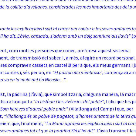
de la collita d’avellanes, considerades les més importants des del pun
aeix les explicacions i surt al carrer per contar a les seves amigues to
li ha dit. L’àvia, cansada, s’adorm amb un dolç somriure als llavis”
(p
nt, com moltes persones que conec, preferesc aquest sistema
nt, de transmissió del saber. I, a més, afegiré un record personal.
res compraven cassets en castellà per a que, els meus germans i j
 contes i, vés per on, en
“El pastorcillo mentiroso”
, començava am
ba yo en la mula del tío NIcasio…”.
t, la padrina (l’àvia), que simbolitzaria, d’alguna manera, la matri
lica a la xiqueta
“la història i les vivències del poble”
, li diu que les
Som hereves d’aquell poble antic”
(Vilallonga del Camp) i que, per
t,
“Vilallonga és un poble de pagesos, d’homes amants de la terra qu
 veiem que, finalment,
“La Maria agraeix les explicacions i surt al car
 seves amigues tot el que la padrina Sió li ha dit”.
L’àvia transmet la s