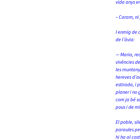
vida anys e
– Caram, ni
I enmig de c
de l’àvia:
— Maria, rec
vivències de
les muntanye
hereves d’a
estirada, i 
planer i no
com ja bé sa
pous i de mi
El poble, si
paraules per
hi ha al cos