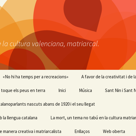
 la cultura valenciana, matriarcal.
«No hi ha temps per a recreacions»
A favor de la creativitat i de
 i toque els peus en terra
Inici
Música
Sant Nin i Sant N
talanoparlants nascuts abans de 1920 i el seu llegat
b la llengua catalana
La mort, un tema no tabú en la cultura matriar
e manera creativa i matriarcalista
Enllaços
Web oberta