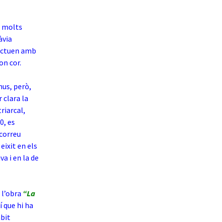
 molts
àvia
 actuen amb
on cor.
mus, però,
 clara la
riarcal,
0, es
 correu
eixit en els
va i en la de
 l’obra
“La
í que hi ha
mbit