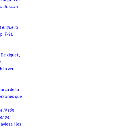
t de vista
t el que la
p. 7-9).
 De xiquet,
o,
b la veu…
arca de la
 persones que
e hi són
rer per
aviesa i les