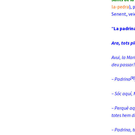
la-pedra
), 
Senent, ve
“
La padrina
Ara, tots p
Avui, la Mar
deu passar
[3]
– Padrina
– Sóc aquí, 
– Perquè aqu
totes hem d
– Padrina, 