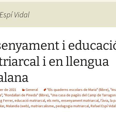
 Espí Vidal
enyament i educaci
riarcal i en llengua
alana
rer de 2021
General
"Els quaderns escolars de Maria" (llibre)
,
"In
a"
,
"Rondallari de Pineda" (llibre)
,
"Una casa de pagès del Camp de Tarragona"
ig Ferrer
,
educació matriarcal
,
els nets
,
ensenyament matriarcal
,
l'àvia
,
la 
lar
,
Malandia (web)
,
matriarcalisme
,
pedagogia matriarcal
,
Rafael Espí Vidal