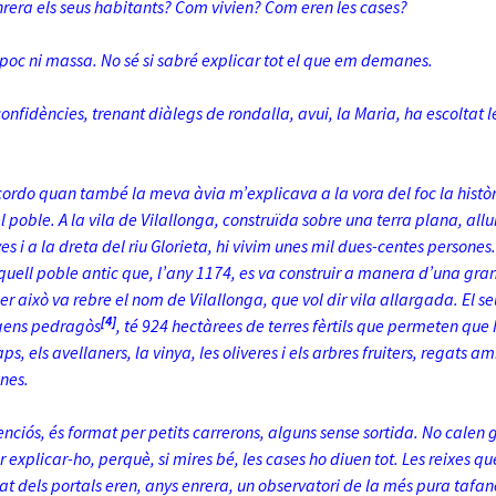
nrera els seus habitants? Com vivien? Com eren les cases?
 poc ni massa. No sé si sabré explicar tot el que em demanes.
onfidències, trenant diàlegs de rondalla, avui, la Maria, ha escoltat
ordo quan també la meva àvia m’explicava a la vora del foc la històri
l poble. A la vila de Vilallonga, construïda sobre una terra plana, al
s i a la dreta del riu Glorieta, hi vivim unes mil dues-centes persone
quell poble antic que, l’any 1174, es va construir a manera d’una gra
per això va rebre el nom de Vilallonga, que vol dir vila allargada. El s
[4]
 gens pedragòs
, té 924 hectàrees de terres fèrtils que permeten que h
ps, els avellaners, la vinya, les oliveres i els arbres fruiters, regats a
nes.
lenciós, és format per petits carrerons, alguns sense sortida. No calen 
 explicar-ho, perquè, si mires bé, les cases ho diuen tot. Les reixes q
tat dels portals eren, anys enrera, un observatori de la més pura tafane