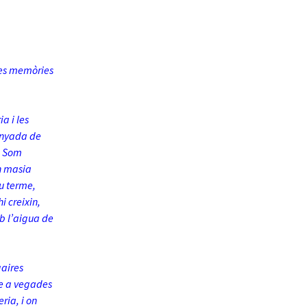
 les memòries
a i les
lunyada de
s. Som
n masia
eu terme,
i creixin,
mb l’aigua de
gaires
ue a vegades
ria, i on