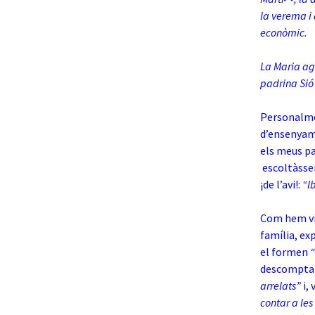
la verema i 
econòmic.
La Maria agr
padrina Sió 
Personalme
d’ensenyame
els meus pa
escoltàssem
¡de l’avi!:
“I
Com hem vis
família, exp
el formen
“
descompta
arrelats”
i,
contar a les