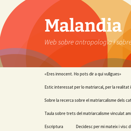
Vés
al
contingut
Malandia
Web sobre antropologia i sobre
«Eres innocent. Ho pots dir a qui vullgues»
Estic interessat per lo matriarcal, per la realitat
Sobre la recerca sobre el matriarcalisme dels ca
Taula sobre trets del matriarcalisme vinculat am
Escriptura
Decidesc per mi mateix i visc d