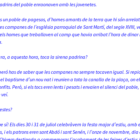
adrins del poble enraonaven amb les jovenetes.
és un poble de pagesos, d’homes amants de la terra que hi són arrela
les campanes de l’església parroquial de Sant Martí, del segle XVIII, 
 els homes que treballaven al camp que havia arribat l’hora de dinar i
a.
ara, a aquesta hora, toca la sirena padrina?
 peró has de saber que les campanes no sempre tocaven igual. Si repi
l baptisme d’un nou nat i reunien a tota la canalla de la plaça, on e
nfits. Però, si els tocs eren lents i pesats i envaïen el silenci del pobl
 veí.
estes?
e sí! Els dies 30 i 31 de juliol celebràvem la festa major d’estiu, amb e
, i els patrons eren sant Abdó i sant Senén, i l’onze de novembre, dia
 d’hivern destinada a commemorar l’acabament de les feines d’estiu: 