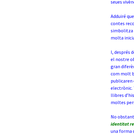
seues vivèn
Adduiré que
contes reco
simbolitza 
molta inici
I, després 
el nostre ob
gran diferè
com molt bé
publicaren 
electrònic. 
llibres d’hi
moltes pers
No obstant 
identitat r
una forma d