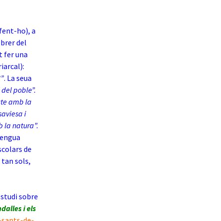
fent-ho), a
brer del
t fer una
iarcal):
?”
. La seua
 del poble”.
acte amb la
saviesa i
b la natura”.
llengua
scolars de
 tan sols,
estudi sobre
dalles i els
-sants-de-