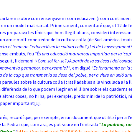
 parlarem sobre com ensenyaven i com educaven (i com continuen 
, en un model matriarcal. Primerament, comentaré que, el 12 de fe
es preparava les línies que hem llegit abans, considerí interessan
un amic molt coneixedor de la cultura colla (de Sud-amèrica i matr
cta el tema de l’educació en la cultura colla? ¿I el de l’ensenyament
sense embuts, fou
“És una educació matriarcal impartida per la ‘cap’
 seguit, li demaní
“¿Com sol fer-se? ¿A partir de la saviesa i del cont
promovent la germanor, per exemple?”
, em digué
“Es fonamenta en la 
a de la cap que transmet la saviesa del poble, per a viure en unió am
 paraules sobre la cultura colla (traslladables a la vinculada a la 
a diferència de lo que podem llegir en el llibre sobre els quaderns e
 altres coses, no hi ha, per exemple, predomini de lo patriòtic i, ni
n paper important
[1]
.
rés, recordí que, per exemple, en un document que utilitzí per a l’
e la Pedra i que, com ara, es pot veure en l’entrada
“La padrina, ron
 Pedra”
(
https://malandia.cat/2019/08/la-padrina-rondalles-i-els