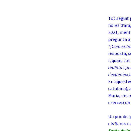
Tot seguit
hores d’ara
2021, mentr
pregunta a 
“¿Com es tra
resposta, 
I, quan, tot
realitat i 
l’experiènci
En aquestes
catalana), 
Maria, entre
exerceix u
Un poc desp
els Sants d
Sants de la