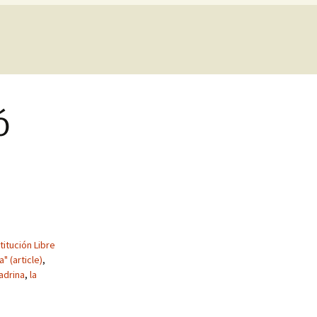
ó
stitución Libre
 (article)
,
padrina
,
la