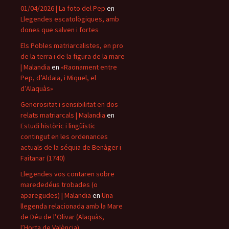
01/04/2026 | La foto del Pep
en
Llegendes escatològiques, amb
dones que salven i fortes
Els Pobles matriarcalistes, en pro
de la terra i de la figura de la mare
| Malandia
en
«Raonament entre
Pep, d’Aldaia, i Miquel, el
d’Alaquàs»
Generositat i sensibilitat en dos
relats matriarcals | Malandia
en
Estudi històric i lingüístic
contingut en les ordenances
actuals de la séquia de Benàger i
Faitanar (1740)
Llegendes vos contaren sobre
marededéus trobades (o
aparegudes) | Malandia
en
Una
llegenda relacionada amb la Mare
de Déu de l’Olivar (Alaquàs,
l’Horta de València)