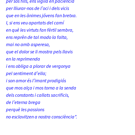
per sos fills, ens vigila en paciència
per lliurar-nos de l’oci i dels vicis
que en les ànimes jóvens fan bretxa.
I, si ens veu apartats del camí
en què les virtuts fan fèrtil sembra,
ens reprèn de tal modo la falta,
mai no amb asperesa,
que el dolor se li mostra pels llavis
en la reprimenda
i ens obliga a plorar de vergonya
pel sentiment d’ella;
i son amor és l’imant prodigiós
que mos alça i mos torna a la senda
dels constants i callats sacrificis,
de l’eterna brega
perquè les passions
no esclavitzen a nostra consciència”.