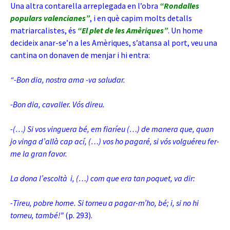
Una altra contarella arreplegada en l’obra
“Rondalles
populars valencianes”
, i en què capim molts detalls
matriarcalistes, és
“El plet de les Amèriques”
. Un home
decideix anar-se’n a les Amèriques, s’atansa al port, veu una
cantina on donaven de menjar i hi entra:
“-Bon dia, nostra ama -va saludar.
-Bon dia, cavaller. Vós direu.
-(…) Si vos vinguera bé, em fiaríeu (…) de manera que, quan
jo vinga d’allà cap ací, (…) vos ho pagaré, si vós volguéreu fer-
me la gran favor.
La dona l’escoltà i, (…) com que era tan poquet, va dir:
-Tireu, pobre home. Si torneu a pagar-m’ho, bé; i, si no hi
torneu, també!”
(p. 293).