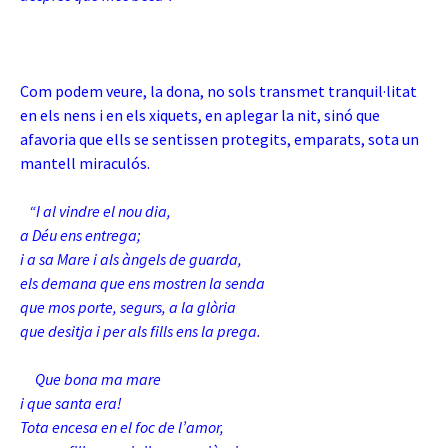
Com podem veure, la dona, no sols transmet tranquil·litat
en els nens i en els xiquets, en aplegar la nit, sinó que
afavoria que ells se sentissen protegits, emparats, sota un
mantell miraculós.
“I al vindre el nou dia,
a Déu ens entrega;
i a sa Mare i als àngels de guarda,
els demana que ens mostren la senda
que mos porte, segurs, a la glòria
que desitja i per als fills ens la prega.
Que bona ma mare
i que santa era!
Tota encesa en el foc de l’amor,