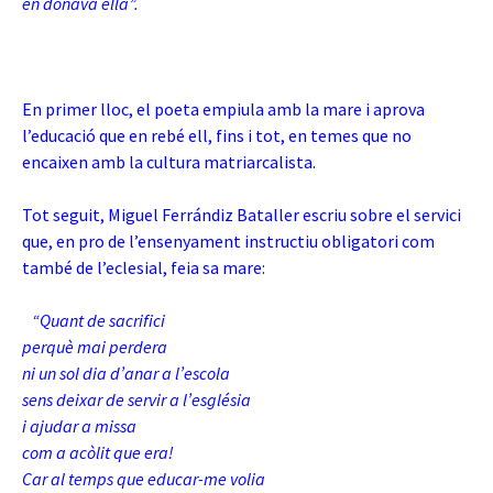
en donava ella”.
En primer lloc, el poeta empiula amb la mare i aprova
l’educació que en rebé ell, fins i tot, en temes que no
encaixen amb la cultura matriarcalista.
Tot seguit, Miguel Ferrándiz Bataller escriu sobre el servici
que, en pro de l’ensenyament instructiu obligatori com
també de l’eclesial, feia sa mare:
“Quant de sacrifici
perquè mai perdera
ni un sol dia d’anar a l’escola
sens deixar de servir a l’església
i ajudar a missa
com a acòlit que era!
Car al temps que educar-me volia