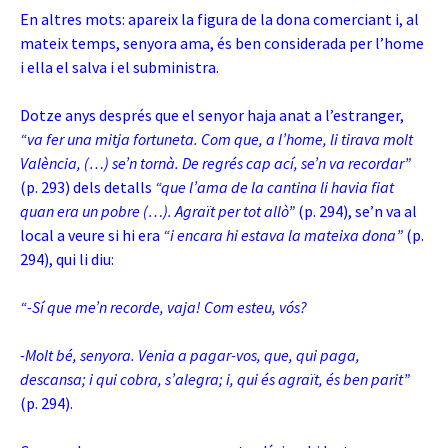
En altres mots: apareix la figura de la dona comerciant i, al
mateix temps, senyora ama, és ben considerada per l’home
i ella el salva i el subministra.
Dotze anys després que el senyor haja anat a l’estranger,
“va fer una mitja fortuneta. Com que, a l’home, li tirava molt
València, (…) se’n tornà. De regrés cap ací, se’n va recordar”
(p. 293) dels detalls
“que l’ama de la cantina li havia fiat
quan era un pobre (…). Agraït per tot allò”
(p. 294), se’n va al
local a veure si hi era
“i encara hi estava la mateixa dona”
(p.
294), qui li diu:
“-Sí que me’n recorde, vaja! Com esteu, vós?
-Molt bé, senyora. Venia a pagar-vos, que, qui paga,
descansa; i qui cobra, s’alegra; i, qui és agraït, és ben parit”
(p. 294).