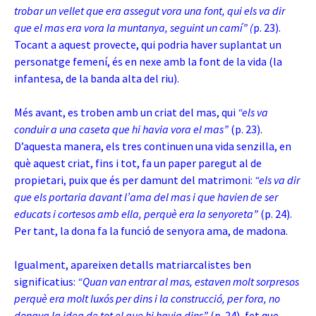
trobar un vellet que era assegut vora una font, qui els va dir
que el mas era vora la muntanya, seguint un camí”
(
p. 23).
Tocant a aquest provecte, qui podria haver suplantat un
personatge femení, és en nexe amb la font de la vida (la
infantesa, de la banda alta del riu).
Més avant, es troben amb un criat del mas, qui
“els va
conduir a una caseta que hi havia vora el mas”
(p. 23).
D’aquesta manera, els tres continuen una vida senzilla, en
què aquest criat, fins i tot, fa un paper paregut al de
propietari, puix que és per damunt del matrimoni:
“els va dir
que els portaria davant l’ama del mas i que havien de ser
educats i cortesos amb ella, perquè era la senyoreta”
(p. 24).
Per tant, la dona fa la funció de senyora ama, de madona.
Igualment, apareixen detalls matriarcalistes ben
significatius:
“Quan van entrar al mas, estaven molt sorpresos
perquè era molt luxós per dins i la construcció, per fora, no
donava la idea de tot el que hi havia dins”
(p. 24), fet que