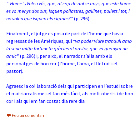
“-Home! ¿Voleu vós, que, al cap de dotze anys, que este home
es va menys dos ous, isquen pollastres, gallines, pollets i tot, i
no voleu que isquen els cigrons?”
(p. 296).
Finalment, el jutge es posa de part de l’home que havia
regressat de les Amèriques, qui
“va poder viure tranquil amb
la seua mitja fortuneta gràcies al pastor, que va guanyar un
amic”
(p. 296) i, per això, el narrador s’alia amb els
personatges de bon cor (l’home, l’ama, el lletrat i el
pastor).
Agraesc la col·laboració dels qui participen en l’estudi sobre
el matriarcalisme i el fan més fàcil, als molt oberts i de bon
cor i als qui em fan costat dia rere dia.
Feu un comentari