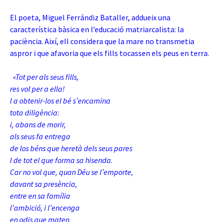
El poeta, Miguel Ferrándiz Bataller, addueix una
característica bàsica en l’educació matriarcalista: la
paciència. Així, ell considera que la mare no transmetia
aspror i que afavoria que els fills tocassen els peus en terra.
«Tot per als seus fills,
res vol per a ella!
I a obtenir-los el bé s’encamina
tota diligència:
i, abans de morir,
als seus fa entrega
de los béns que heretà dels seus pares
I de tot el que forma sa hisenda.
Car no vol que, quan Déu se l’emporte,
davant sa presència,
entre en sa família
l’ambició, i l’encenga
en odis que maten,