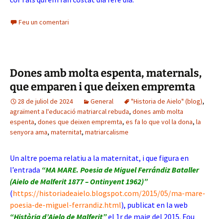
Feu un comentari
Dones amb molta espenta, maternals,
que emparen i que deixen empremta
28 de juliol de 2024
General
"Historia de Aielo" (blog)
,
agraïment a l'educació matriarcal rebuda
,
dones amb molta
espenta
,
dones que deixen empremta
,
es fa lo que vol la dona
,
la
senyora ama
,
maternitat
,
matriarcalisme
Un altre poema relatiu a la maternitat, i que figura en
l’entrada
“MA MARE. Poesia de Miguel Ferrándiz Bataller
(Aielo de Malferit 1877 – Ontinyent 1962)”
(
https://historiadeaielo.blogspot.com/2015/05/ma-mare-
poesia-de-miguel-ferrandiz.html
), publicat en la web
“Història d’Aielo de Malferit”
el 1r de maig del 2015. Fou