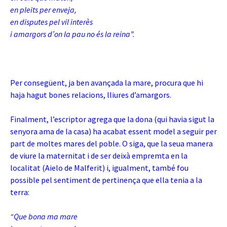
en pleits per enveja,
en disputes pel vil interès
i amargors d’on la pau no és la reina”.
Per consegüent, ja ben avançada la mare, procura que hi
haja hagut bones relacions, lliures d’amargors.
Finalment, l’escriptor agrega que la dona (qui havia sigut la
senyora ama de la casa) ha acabat essent model a seguir per
part de moltes mares del poble. O siga, que la seua manera
de viure la maternitat i de ser deixà empremta en la
localitat (Aielo de Malferit) i, igualment, també fou
possible pel sentiment de pertinença que ella tenia a la
terra:
“Que bona ma mare