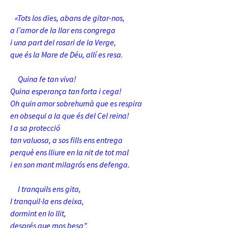
«Tots los dies, abans de gitar-nos,
a l’amor de la llar ens congrega
i una part del rosari de la Verge,
que és la Mare de Déu, allí es resa.
Quina fe tan viva!
Quina esperança tan forta i cega!
Oh quin amor sobrehumà que es respira
en obsequi a la que és del Cel reina!
I a sa protecció
tan valuosa, a sos fills ens entrega
perquè ens lliure en la nit de tot mal
i en son mant milagrós ens defenga.
I tranquils ens gita,
I tranquil·la ens deixa,
dormint en lo llit,
després que mos besa”.