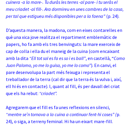
cuinera -a la mare-. Tu duràs les terres -al pare- i tu seràs el
meu criadet -al fill-. Ara dormireu en unes cambres de la casa,
per tal que estigueu més disponibles per a la faena”
(p. 24).
D’aquesta manera, la madona, com en eixes contarelles en
què una xica jove realitza el repartiment emblemàtic de
papers, ho fa amb els tres benvinguts: la mare exerceix de
cap de colla i ella du el maneig de la cuina (com encaixant
amb la dita
“Ell tot sol es fa es so i es ball”
, en castellà, “
Como
Juan Palomo, yo me lo guiso, yo me lo como”
). En canvi, el
pare desenvolupa la part més feixuga i representa el
treballador de la terra (cal dir que la terra és la vulva i, així,
ell hi és en contacte). I, quant al fill, és per davall del criat
que els ha rebut:
“criadet”.
Agregarem que el fill es fa unes reflexions en silenci,
“mentre se’n tornava a la cuina a continuar fent-hi coses”
(
p.
24), o siga, a terreny feminal. Hi ha un eixart mare-fill.