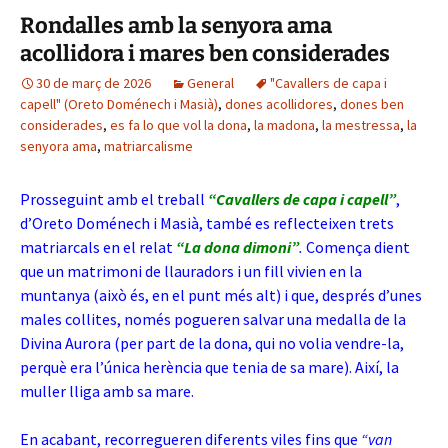
Rondalles amb la senyora ama
acollidora i mares ben considerades
30 de març de 2026
General
"Cavallers de capa i
capell" (Oreto Doménech i Masià)
,
dones acollidores
,
dones ben
considerades
,
es fa lo que vol la dona
,
la madona
,
la mestressa
,
la
senyora ama
,
matriarcalisme
Prosseguint amb el treball
“Cavallers de capa i capell”
,
d’Oreto Doménech i Masià, també es reflecteixen trets
matriarcals en el relat
“La dona dimoni”
.
Comença dient
que un matrimoni de llauradors i un fill vivien en la
muntanya (això és, en el punt més alt) i que, després d’unes
males collites, només pogueren salvar una medalla de la
Divina Aurora (per part de la dona, qui no volia vendre-la,
perquè era l’única herència que tenia de sa mare). Així, la
muller lliga amb sa mare.
En acabant, recorregueren diferents viles fins que
“van