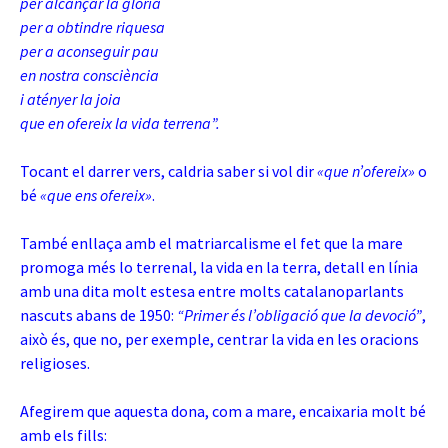
per alcançar la glòria
per a obtindre riquesa
per a aconseguir pau
en nostra consciència
i atényer la joia
que en ofereix la vida terrena”.
Tocant el darrer vers, caldria saber si vol dir
«que n’ofereix»
o
bé
«que ens ofereix»
.
També enllaça amb el matriarcalisme el fet que la mare
promoga més lo terrenal, la vida en la terra, detall en línia
amb una dita molt estesa entre molts catalanoparlants
nascuts abans de 1950:
“Primer és l’obligació que la devoció”
,
això és, que no, per exemple, centrar la vida en les oracions
religioses.
Afegirem que aquesta dona, com a mare, encaixaria molt bé
amb els fills: