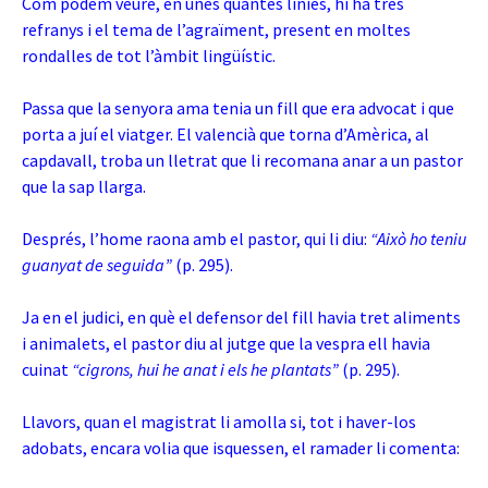
Com podem veure, en unes quantes línies, hi ha tres
refranys i el tema de l’agraïment, present en moltes
rondalles de tot l’àmbit lingüístic.
Passa que la senyora ama tenia un fill que era advocat i que
porta a juí el viatger. El valencià que torna d’Amèrica, al
capdavall, troba un lletrat que li recomana anar a un pastor
que la sap llarga.
Després, l’home raona amb el pastor, qui li diu:
“Això ho teniu
guanyat de seguida”
(p. 295).
Ja en el judici, en què el defensor del fill havia tret aliments
i animalets, el pastor diu al jutge que la vespra ell havia
cuinat
“cigrons, hui he anat i els he plantats”
(p. 295).
Llavors, quan el magistrat li amolla si, tot i haver-los
adobats, encara volia que isquessen, el ramader li comenta: