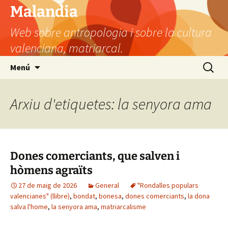
Vés
Malandia
al
Web sobre antropologia i sobre la cultura
contingut
valenciana, matriarcal.
Cerca:
Menú
Arxiu d'etiquetes: la senyora ama
Dones comerciants, que salven i
hòmens agraïts
27 de maig de 2026
General
"Rondalles populars
valencianes" (llibre)
,
bondat
,
bonesa
,
dones comerciants
,
la dona
salva l'home
,
la senyora ama
,
matriarcalisme