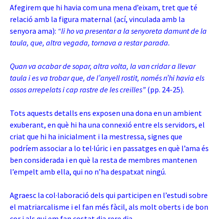
Afegirem que hi havia com una mena d’eixam, tret que té
relació amb la figura maternal (ací, vinculada amb la
senyora ama):
“li ho va presentar a la senyoreta damunt de la
taula, que, altra vegada, tornava a restar parada.
Quan va acabar de sopar, altra volta, la van cridar a llevar
taula i es va trobar que, de l’anyell rostit, només n’hi havia els
ossos arrepelats i cap rastre de les creïlles”
(pp. 24-25).
Tots aquests detalls ens exposen una dona en un ambient
exuberant, en què hi ha una connexió entre els servidors, el
criat que hi ha inicialment i la mestressa, signes que
podríem associar a lo tel·lúric i en passatges en què l’ama és
ben considerada i en què la resta de membres mantenen
l’empelt amb ella, qui no n’ha despatxat ningú.
Agraesc la col·laboració dels qui participen en l’estudi sobre
el matriarcalisme i el fan més fàcil, als molt oberts i de bon
cor i als qui em fan costat dia rere dia.