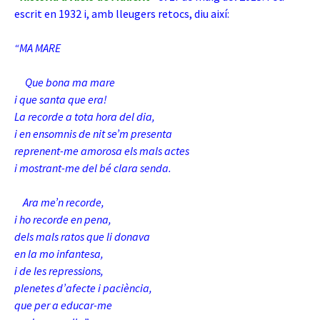
escrit en 1932 i, amb lleugers retocs, diu així:
“MA MARE
Que bona ma mare
i que santa que era!
La recorde a tota hora del dia,
i en ensomnis de nit se’m presenta
reprenent-me amorosa els mals actes
i mostrant-me del bé clara senda.
Ara me’n recorde,
i ho recorde en pena,
dels mals ratos que li donava
en la mo infantesa,
i de les repressions,
plenetes d’afecte i paciència,
que per a educar-me