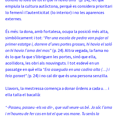
empiula la cultura autòctona, perquè es considera prioritari
lo femení i l’autenticitat (lo interior) i no les aparences
externes.
És més: la dona, amb fortalesa, ocupa la posició més alta,
simbòlicament i tot:
“Per una escala de pedra van pujar al
primer estatge i, darrere d’unes portes grosses, hi havia el saló
on hi havia l’ama del mas”
(p. 24). Altra vegada, la fama no
és lo que fa que s’òbriguen les portes, sinó que ella,
acollidora, les obri als nouvinguts. I tot esdevé en un
passatge en què ella
“Era asseguda en una cadira alta (…) i
feia ganxet
” (
p. 24) i no cal dir que és una persona senzilla.
Llavors, la mestressa comença a donar órdens a cada u… i
ella talla el bacallà:
“-Passeu, passeu -els va dir-, que vull veure-us bé. Jo sóc l’ama
i m’haureu de fer cas en tot el que vos mane. Tu seràs la