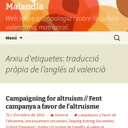
Vés
Malandia
al
Web sobre antropologia i sobre la cultura
contingut
valenciana, matriarcal.
Cerca:
Menú
Arxiu d'etiquetes: traducció
pròpia de l’anglés al valencià
Campaigning for altruism // Fent
campanya a favor de l’altruisme
1 d'octubre de 2016
General
campanyes a favor de
l'altruisme
,
ensenyament secundari
,
Tanjong Katong Secondary
School (Singapur)
,
traducció pròpia de l'anglés al valencià