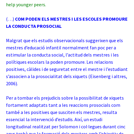
help younger peers.
(…)
COM PODEN ELS MESTRES I LES ESCOLES PROMOURE
LA CONDUCTA PROSOCIAL
Malgrat que els estudis observacionals suggerixen que els
mestres d’educació infantil normalment fan poc per a
estimular la conducta social, l’actitud dels mestres i les
polítiques escolars la poden promoure. Les relacions
positives, càlides i de seguretat entre el mestre i l’estudiant
s’associen a la prosocialitat dels xiquets (Eisenberg i altres,
2006).
Per a tombar els prejudicis sobre la possibilitat de xiquets
fortament adaptats tant a les reaccions prosocials com
també a les positives que susciten els mestres, resulta
essencial la intervenció d’estudis. Així, un estudi
longitudinal realitzat per Solomon i col·legues durant cinc
anys trobà que la formació dels mestres amb l’objectiu de