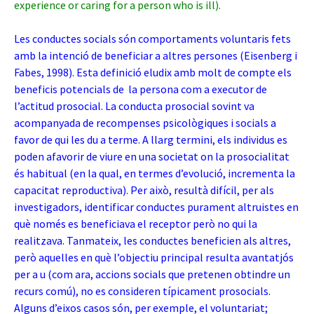
experience or caring for a person who is ill).
Les conductes socials són comportaments voluntaris fets
amb la intenció de beneficiar a altres persones (Eisenberg i
Fabes, 1998). Esta definició eludix amb molt de compte els
beneficis potencials de la persona com a executor de
l’actitud prosocial. La conducta prosocial sovint va
acompanyada de recompenses psicològiques i socials a
favor de qui les du a terme. A llarg termini, els individus es
poden afavorir de viure en una societat on la prosocialitat
és habitual (en la qual, en termes d’evolució, incrementa la
capacitat reproductiva). Per això, resultà difícil, per als
investigadors, identificar conductes purament altruistes en
què només es beneficiava el receptor però no qui la
realitzava. Tanmateix, les conductes beneficien als altres,
però aquelles en què l’objectiu principal resulta avantatjós
per a u (com ara, accions socials que pretenen obtindre un
recurs comú), no es consideren típicament prosocials.
Alguns d’eixos casos són, per exemple, el voluntariat;