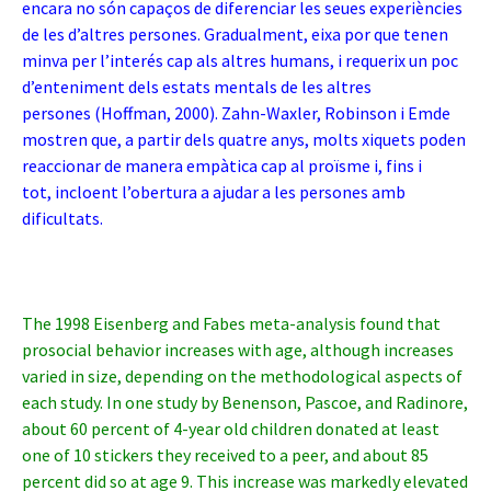
encara no són capaços de diferenciar les seues experiències
de les d’altres persones. Gradualment, eixa por que tenen
minva per l’interés cap als altres humans, i requerix un poc
d’enteniment dels estats mentals de les altres
persones (Hoffman, 2000). Zahn-Waxler, Robinson i Emde
mostren que, a partir dels quatre anys, molts xiquets poden
reaccionar de manera empàtica cap al proïsme i, fins i
tot, incloent l’obertura a ajudar a les persones amb
dificultats.
The 1998 Eisenberg and Fabes meta-analysis found that
prosocial behavior increases with age, although increases
varied in size, depending on the methodological aspects of
each study. In one study by Benenson, Pascoe, and Radinore,
about 60 percent of 4-year old children donated at least
one of 10 stickers they received to a peer, and about 85
percent did so at age 9. This increase was markedly elevated