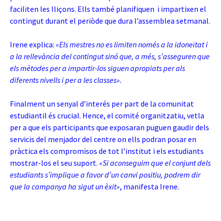
faciliten les lliçons. Ells també planifiquen i impartixen el
contingut durant el periòde que dura l’assemblea setmanal.
Irene explica:
«Els mestres no es limiten només a la idoneïtat i
a la rellevància del contingut sinó que, a més, s’asseguren que
els mètodes per a impartir-los siguen apropiats per als
diferents nivells i per a les classes».
Finalment un senyal d’interés per part de la comunitat
estudiantil és crucial. Hence, el comité organitzatiu, vetla
per a que els participants que exposaran puguen gaudir dels
servicis del menjador del centre on ells podran posar en
pràctica els compromisos de tot l’institut i els estudiants
mostrar-los el seu suport.
«Si aconseguim que el conjunt dels
estudiants s’implique a favor d’un canvi positiu, podrem dir
que la campanya ha sigut un èxit»
, manifesta Irene.