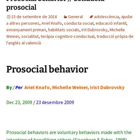
prosocial
15 de setembre de 2016
General
adolescència
,
ajudar
a altres persones
,
Ariel Knafo
,
conducta social
,
educació infantil
,
ensenyament primari
,
habilitats socials
,
Irit Dubrovsky
,
Michelle
Weiner
,
socialitat
,
teràpia cognitivo-conductual
,
traducció pròpia de
l'anglés al valencià
Prosocial behavior
By
/
Per
Ariel Knafo, Michelle Weiner, Irist Dubrovsky
Dec 23, 2009
/
23 desembre 2009
Prosocial behaviors are voluntary behaviors made with the
intention of benefiting others (Eisenberg & Fabes, 1998).