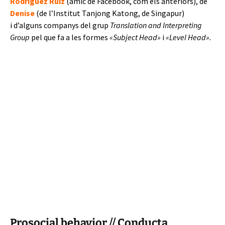
Rodríguez Ruiz
(amic de Facebook, com els anteriors), de
Denise
(de l’Institut Tanjong Katong, de Singapur)
i d’alguns companys del grup
Translation and Interpreting
Group
pel que fa a les formes
«Subject Head»
i
«Level Head».
Prosocial behavior // Conducta