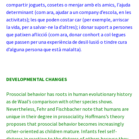
compartir joguets, cosetes o menjar amb els amics, l’ajuda
determinant (com ara, ajudar a un company d’escola, en les
activitats); les que poden costar car (per exemple, arriscar
la vida, per a salvar-ne la d’altres); i donar suport a persones
que patixen aflicció (com ara, donar conhort a col·legues
que passen per una experiència de desil·lusió o tindre cura
d’alguna persona que està malalta).
DEVELOPMENTAL CHANGES
Prosocial behavior has roots in human evolutionary history
as de Waal’s comparison with other species shows.
Nevertheless, Fehr and Fischbacher note that humans are
unique in their degree in prosociality. Hoffmans’s theory
proposes that prosocial behavior becomes increasingly
other-oriented as children mature. Infants feel self-
distress in reaction to the distress of others because they