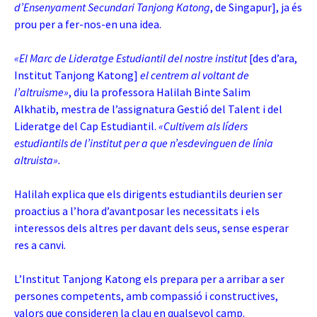
d’Ensenyament Secundari Tanjong Katong
, de Singapur], ja és
prou per a fer-nos-en una idea.
«El Marc de Lideratge Estudiantil del nostre institut
[des d’ara,
Institut Tanjong Katong]
el centrem al voltant de
l’altruisme»
, diu la professora Halilah Binte Salim
Alkhatib, mestra de l’assignatura Gestió del Talent i del
Lideratge del Cap Estudiantil.
«Cultivem als líders
estudiantils de l’institut per a que n’esdevinguen de línia
altruista».
Halilah explica que els dirigents estudiantils deurien ser
proactius a l’hora d’avantposar les necessitats i els
interessos dels altres per davant dels seus, sense esperar
res a canvi.
L’Institut Tanjong Katong els prepara per a arribar a ser
persones competents, amb compassió i constructives,
valors que consideren la clau en qualsevol camp.