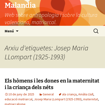
Vés
Malandia
al
Web sobre antropologia i sobre la cultura
contingut
valenciana, matriarcal.
Cerca:
Menú
Arxiu d'etiquetes: Josep Maria
LLompart (1925-1993)
Els hòmens i les dones en la maternitat
i la criança dels néts
10 de juny de 2025
General
ala criança
,
Amàlia Llull
,
educació matriarcal
,
Josep Maria LLompart (1925-1993)
,
maternitat
,
matriarcalisme