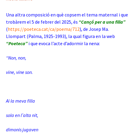
Una altra composició en què copsem el tema maternal i que
trobàrem el 5 de febrer del 2025, és
“Cançó per a una filla”
(
https://poeteca.cat/ca/poema/712
), de Josep Ma.
Llompart (Palma, 1925-1993), la qual figura en la web
“Poeteca”
i que evoca l’acte d’adormir la nena:
“Non, non,
vine, vine son.
Ai la meva filla
sola en l’alta nit,
dimonis jugaven