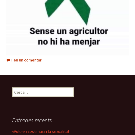
Feu un comentari
Cerca:
Entrades recents
«Voler» i «estimar» i la sexualitat