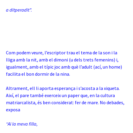
a ditperadit”.
Com podem veure, l’escriptor trau el tema de la son i la
lliga amb la nit, amb el dimoni (u dels trets femenins) i,
igualment, amb el típic joc amb què l’adult (ací, un home)
facilita el bon dormir de la nina.
Altrament, ell li aporta esperança i s’acosta a la xiqueta.
Així, el pare també exerceix un paper que, en la cultura
matriarcalista, és ben considerat: fer de mare. No debades,
exposa
“Ai la meva filla,