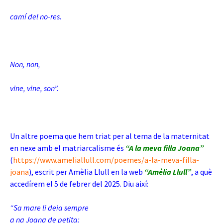
camí del no-res.
Non, non,
vine, vine, son”.
Un altre poema que hem triat per al tema de la maternitat
en nexe amb el matriarcalisme és
“A la meva filla Joana”
(
https://www.ameliallull.com/poemes/a-la-meva-filla-
joana
), escrit per Amèlia Llull en la web
“Amèlia Llull”
, a què
accedírem el 5 de febrer del 2025. Diu així:
“Sa mare li deia sempre
a na Joana de petita: