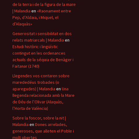
de la terra i de la figura de la mare
| Malandia
en
«Raonament entre
Pep, d’Aldaia, i Miquel, el
d’Alaquàs»
Generositat i sensibilitat en dos
relats matriarcals | Malandia
en
Estudi històric i lingüístic
contingut en les ordenances
actuals de la séquia de Benàger i
Faitanar (1740)
Llegendes vos contaren sobre
marededéus trobades (o
aparegudes) | Malandia
en
Una
llegenda relacionada amb la Mare
de Déu de l’Olivar (Alaquàs,
l’Horta de València)
Sobre la foscor, sobre la nit |
Malandia
en
Dones arrelades,
generoses, que alleten el Poble i
molt obertes