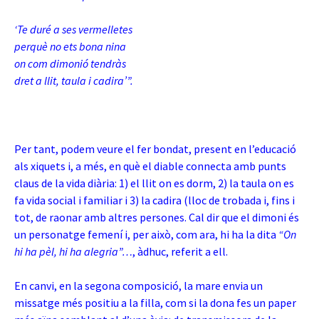
‘Te duré a ses vermelletes
perquè no ets bona nina
on com dimonió tendràs
dret a llit, taula i cadira’”.
Per tant, podem veure el
fer bondat, present en l’educació
als xiquets i, a més, en què el diable connecta amb punts
claus de la vida diària: 1) el llit on es dorm, 2) la taula on es
fa vida social i familiar i 3) la cadira (lloc de trobada i, fins i
tot, de raonar amb altres persones. Cal dir que el dimoni és
un personatge femení i, per això, com ara, hi ha la dita
“On
hi ha pèl, hi ha alegria”…
, àdhuc, referit a ell.
En canvi, en la segona composició, la mare envia un
missatge més positiu a la filla, com si la dona fes un paper