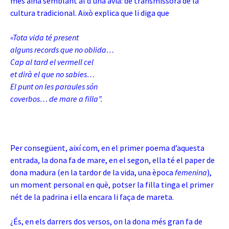
més aïna semblant al d’una àvia: de transmissora de la
cultura tradicional. Això explica que li diga que
«Tota vida té present
alguns records que no oblida…
Cap al tard el vermell cel
et dirà el que no sabies…
El punt on les paraules són
coverbos… de mare a filla”.
Per consegüent, així com, en el primer poema d’aquesta
entrada, la dona fa de mare, en el segon, ella té el paper de
dona madura (en la tardor de la vida, una època
femenina
),
un moment personal en què, potser la filla tinga el primer
nét de la padrina i ella encara li faça de mareta.
¿És, en els darrers dos versos, on la dona més gran fa de