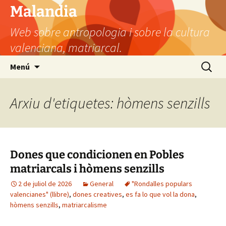
Vés
Malandia
al
Web sobre antropologia i sobre la cultura
contingut
valenciana, matriarcal.
Cerca:
Menú
Arxiu d'etiquetes: hòmens senzills
Dones que condicionen en Pobles
matriarcals i hòmens senzills
2 de juliol de 2026
General
"Rondalles populars
valencianes" (llibre)
,
dones creatives
,
es fa lo que vol la dona
,
hòmens senzills
,
matriarcalisme