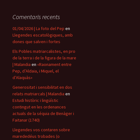
Comentaris recents
01/04/2026 | La foto del Pep
en
Llegendes escatològiques, amb
dones que salven i fortes
Els Pobles matriarcalistes, en pro
de la terra i de la figura de la mare
| Malandia
en
«Raonament entre
Pep, d’Aldaia, i Miquel, el
d’Alaquàs»
Generositat i sensibilitat en dos
relats matriarcals | Malandia
en
Estudi històric i lingüístic
contingut en les ordenances
actuals de la séquia de Benàger i
Faitanar (1740)
Llegendes vos contaren sobre
marededéus trobades (o