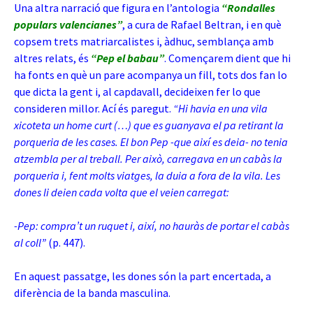
Una altra narració que figura en l’antologia
“Rondalles
populars valencianes”
, a cura de Rafael Beltran, i en què
copsem trets matriarcalistes i, àdhuc, semblança amb
altres relats, és
“Pep el babau”
. Començarem dient que hi
ha fonts en què un pare acompanya un fill, tots dos fan lo
que dicta la gent i, al capdavall, decideixen fer lo que
consideren millor. Ací és paregut.
“Hi havia en una vila
xicoteta un home curt (…) que es guanyava el pa retirant la
porqueria de les cases. El bon Pep -que així es deia- no tenia
atzembla per al treball. Per això, carregava en un cabàs la
porqueria i, fent molts viatges, la duia a fora de la vila. Les
dones li deien cada volta que el veien carregat:
-Pep: compra’t un ruquet i, així, no hauràs de portar el cabàs
al coll”
(p. 447).
En aquest passatge, les dones són la part encertada, a
diferència de la banda masculina.