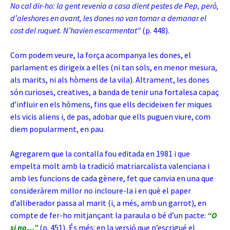
No cal dir-ho: la gent revenia a casa dient pestes de Pep, però,
d’aleshores en avant, les dones no van tornar a demanar el
cost del ruquet. N’havien escarmentat”
(p. 448).
Com podem veure, la força acompanya les dones, el
parlament es dirigeix a elles (ni tan sols, en menor mesura,
als marits, ni als hòmens de la vila). Altrament, les dones
són curioses, creatives, a banda de tenir una fortalesa capaç
d’influir en els hòmens, fins que ells decideixen fer miques
els vicis aliens i, de pas, adobar que ells puguen viure, com
diem popularment, en pau.
Agregarem que la contalla fou editada en 1981 i que
empelta molt amb la tradició matriarcalista valenciana i
amb les funcions de cada gènere, fet que canvia en una que
consideràrem millor no incloure-la i en què el paper
d’alliberador passa al marit (i, a més, amb un garrot), en
compte de fer-ho mitjançant la paraula o bé d’un pacte:
“O
si no…”
(p. 451)
.
És més: en la versió que n’escrigué el