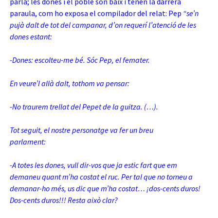
parla; les dones i el poble són baix i tenen la darrera
paraula, com ho exposa el compilador del relat: Pep
“se’n
pujà dalt de tot del campanar, d’on requerí l’atenció de les
dones estant:
-Dones: escolteu-me bé. Sóc Pep, el femater.
En veure’l allà dalt, tothom va pensar:
-No traurem trellat del Pepet de la guitza. (…).
Tot seguit, el nostre personatge va fer un breu
parlament:
-A totes les dones, vull dir-vos que ja estic fart que em
demaneu quant m’ha costat el ruc. Per tal que no torneu a
demanar-ho més, us dic que m’ha costat… ¡dos-cents duros!
Dos-cents duros!!! Resta això clar?