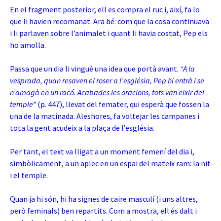
En el fragment posterior, ell es compra el ruc i, així, fa lo
que li havien recomanat. Ara bé: com que la cosa continuava
i li parlaven sobre l’animalet i quant li havia costat, Pep els
ho amolla.
Passa que un dia li vingué una idea que portà avant.
“A la
vesprada, quan resaven el roser a l’església, Pep hi entrà i se
n’amagà en un racó. Acabades les oracions, tots van eixir del
temple”
(p. 447), llevat del femater, qui esperà que fossen la
una de la matinada. Aleshores, fa voltejar les campanes i
tota la gent acudeix a la plaça de l’església.
Per tant, el text va lligat a un moment femení del dia i,
simbòlicament, a un aplec en un espai del mateix ram: la nit
i el temple.
Quan ja hi són, hi ha signes de caire masculí (i uns altres,
però feminals) ben repartits. Com a mostra, ell és dalt i