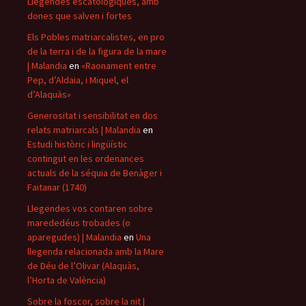
Llegendes escatològiques, amb
dones que salven i fortes
Els Pobles matriarcalistes, en pro
de la terra i de la figura de la mare
| Malandia
en
«Raonament entre
Pep, d’Aldaia, i Miquel, el
d’Alaquàs»
Generositat i sensibilitat en dos
relats matriarcals | Malandia
en
Estudi històric i lingüístic
contingut en les ordenances
actuals de la séquia de Benàger i
Faitanar (1740)
Llegendes vos contaren sobre
marededéus trobades (o
aparegudes) | Malandia
en
Una
llegenda relacionada amb la Mare
de Déu de l’Olivar (Alaquàs,
l’Horta de València)
Sobre la foscor, sobre la nit |