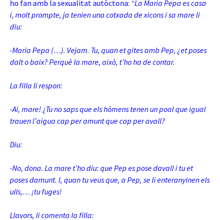
ho fan amb la sexualitat autòctona:
“La Maria Pepa es casa
i, molt prompte, ja tenien una cotxada de xicons i sa mare li
diu:
-Maria Pepa (…). Vejam. Tu, quan et gites amb Pep, ¿et poses
dalt o baix? Perquè la mare, això, t’ho ha de contar.
La filla li respon:
-Ai, mare! ¿Tu no saps que els hòmens tenen un poal que igual
trauen l’aigua cap per amunt que cap per avall?
Diu:
-No, dona. La mare t’ho diu: que Pep es pose davall i tu et
poses damunt. I, quan tu veus que, a Pep, se li enteranyinen els
ulls,… ¡tu fuges!
Llavors, li comenta la filla: