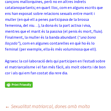
cançons mallorquines, però no en altres indrets
catalanoparlants; en quart lloc, com en alguns escrits que
ens han exposat sobre relacions sexuals entre marit i
muller (en què ell a penes participava de la brossa
femenina, del niu…), la dona és la part activa i viva,
mentres que el marit és la passiva (el penis és mort, fluix).
Finalment, la muller és la banda abundant (
“una bona
llaçada”
), com en algunes contarelles en què ho és lo
feminal (per exemple, ella és més voluminosa que ell).
Agraesc la col·laboració dels qui participen en l’estudi sobre
el matriarcalisme i el fan més fàcil, als molt oberts i de bon
cor i als qui em fan costat dia rere dia.
Navegació
←
Sexualitat matriarcal, dones amb molta