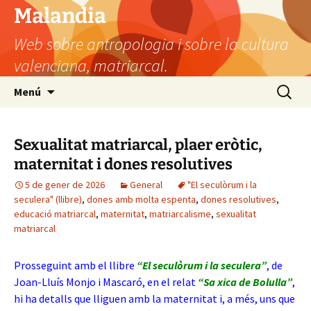
Vés
Malandia
al
Web sobre antropologia i sobre la cultura
contingut
valenciana, matriarcal.
Cerca:
Menú
Sexualitat matriarcal, plaer eròtic,
maternitat i dones resolutives
5 de gener de 2026
General
"El seculòrum i la
seculera" (llibre)
,
dones amb molta espenta
,
dones resolutives
,
educació matriarcal
,
maternitat
,
matriarcalisme
,
sexualitat
matriarcal
Prosseguint amb el llibre
“El seculòrum i la seculera”
, de
Joan-Lluís Monjo i Mascaró, en el relat
“Sa xica de Bolulla”
,
hi ha detalls que lliguen amb la maternitat i, a més, uns que