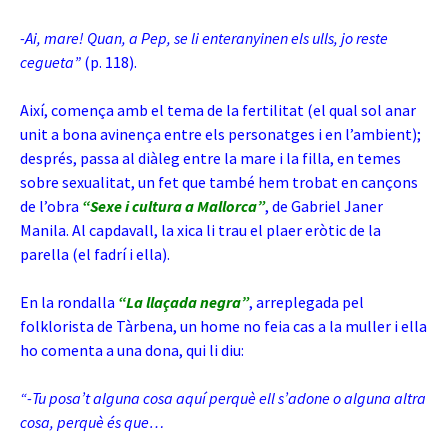
-Ai, mare! Quan, a Pep, se li enteranyinen els ulls, jo reste
cegueta”
(p. 118).
Així, comença amb el tema de la fertilitat (el qual sol anar
unit a bona avinença entre els personatges i en l’ambient)
;
després, passa al diàleg entre la mare i la filla, en temes
sobre sexualitat, un fet que també hem trobat en cançons
de l’obra
“Sexe i cultura a Mallorca”
, de Gabriel Janer
Manila. Al capdavall, la xica li trau el plaer eròtic de la
parella (el fadrí i ella).
En la rondalla
“La llaçada negra”
, arreplegada pel
folklorista de Tàrbena, un home no feia cas a la muller i ella
ho comenta a una dona, qui li diu:
“-Tu posa’t alguna cosa aquí perquè ell s’adone o alguna altra
cosa, perquè és que…