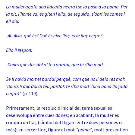
La muller agafa una llaçada negra i se la posa a la poma. Per
la nit, l’home va, es giten i ella, de seguida, s’obri les cames i
ell diu:
-Ai! Això, què és? Què és eixe llaç, eixe llaç negre?
Ella li respon:
-Doncs que duc dol al teu pardal, que te s’ha mort.
Se li havia mort el pardal perquè, com que no li deia res mai:
‘Doncs li duc dol al teu pardal: te s’ha mort’ (una bona llaçada
negra)”
(p. 119).
Primerament, la resolució inicial del tema sexual es
desenvolupa entre dues dones; en acabant, la muller es
compra un llaç (símbol del lligam entre dues persones o
més); en tercer lloc, figura el mot
“poma”
, molt present en