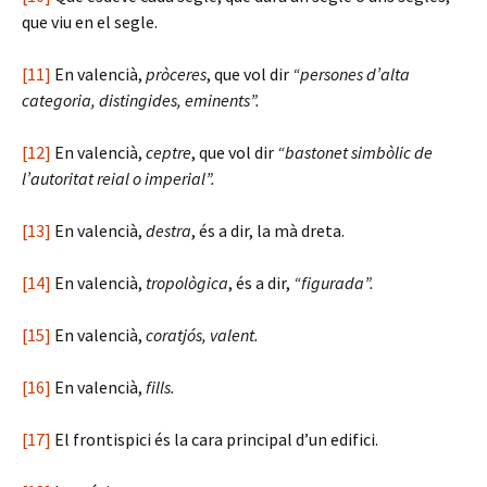
que viu en el segle.
[11]
En valencià,
pròceres
, que vol dir
“persones d’alta
categoria, distingides, eminents”.
[12]
En valencià,
ceptre
, que vol dir
“bastonet simbòlic de
l’autoritat reial o imperial”.
[13]
En valencià,
destra
, és a dir, la mà dreta.
[14]
En valencià,
tropològica
, és a dir,
“figurada”.
[15]
En valencià,
coratjós, valent.
[16]
En valencià,
fills.
[17]
El frontispici és la cara principal d’un edifici.