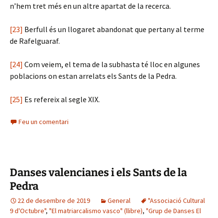
n’hem tret més en un altre apartat de la recerca.
[23]
Berfull és un llogaret abandonat que pertany al terme
de Rafelguaraf.
[24]
Com veiem, el tema de la subhasta té lloc en algunes
poblacions on estan arrelats els Sants de la Pedra.
[25]
Es refereix al segle XIX.
Feu un comentari
Danses valencianes i els Sants de la
Pedra
22 de desembre de 2019
General
"Associació Cultural
9 d'Octubre"
,
"El matriarcalismo vasco" (llibre)
,
"Grup de Danses El