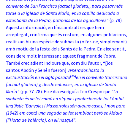
convento de San Francisco (actual glorieta), para pasar más
tarde a la iglesia de Santa María, en la capilla dedicada a
estos Sants de la Pedra, patronos de los agricultores”
(p. 79).
Aquesta informació, en línia amb altres que hem
arreplegat, confirma que és costum, en algunes poblacions,
realitzar-hi una espècie de subhasta (o fer-ne, simplement)
amb motiu de la festa dels Sants de la Pedra. En eixe sentit,
considere molt interessant aquest fragment de l’obra.
També crec adient incloure que, com diu l’autor, “[los
santos Abdón y Senén fueron]
venerados hasta la
[25]
exclaustración en el siglo pasado
en el convento franciscano
(actual glorieta) y, desde entonces, en la iglesia de Santa
María”
(pp. 77-78). Eixe dia escriguí a Teo Crespo que
“La
subhasta és un fet comú en algunes poblacions de tot l’àmbit
lingüístic (Banyoles i Massarrojos són alguns casos) i mon pare
(1942) em contà una vegada un fet semblant però en Aldaia
(l’Horta de València), on ell nasqué”.