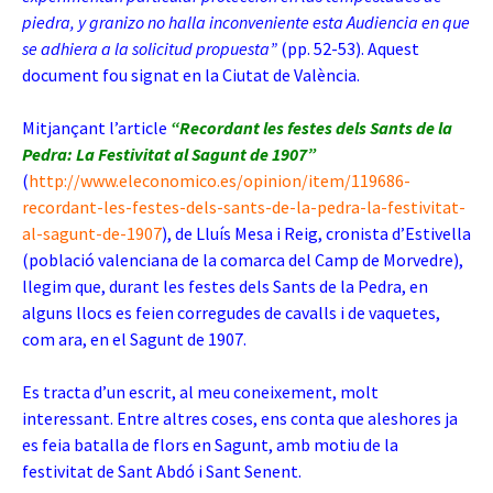
piedra, y granizo no halla inconveniente esta
Audiencia en que
se adhiera a la solicitud propuesta”
(pp. 52-53). Aquest
document fou signat en la Ciutat de València.
Mitjançant l’article
“
Recordant les festes dels Sants de la
Pedra: La Festivitat al Sagunt de 1907”
(
http://www.eleconomico.es/opinion/item/119686-
recordant-les-festes-dels-sants-de-la-pedra-la-festivitat-
al-sagunt-de-1907
), de Lluís Mesa i Reig, cronista d’Estivella
(població valenciana de la comarca del Camp de Morvedre),
llegim que, durant les festes dels Sants de la Pedra, en
alguns llocs es feien corregudes de cavalls i de vaquetes,
com ara, en el Sagunt de 1907.
Es tracta d’un escrit, al meu coneixement, molt
interessant. Entre altres coses, ens conta que aleshores ja
es feia batalla de flors en Sagunt, amb motiu de la
festivitat de Sant Abdó i Sant Senent.