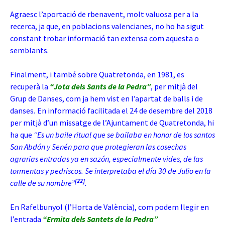
Agraesc l’aportació de rbenavent, molt valuosa per a la
recerca, ja que, en poblacions valencianes, no ho ha sigut
constant trobar informació tan extensa com aquesta o
semblants.
Finalment, i també sobre Quatretonda, en 1981, es
recuperà la
“Jota dels Sants de la Pedra”
, per mitjà del
Grup de Danses, com ja hem vist en l’apartat de balls i de
danses
.
En informació facilitada el 24 de desembre del 2018
per mitjà d’un missatge de l’Ajuntament de Quatretonda, hi
ha que
“Es
un baile ritual que se bailaba en honor de los santos
San Abdón y Senén para que protegieran las cosechas
agrarias entradas ya en sazón, especialmente vides, de las
tormentas y pedriscos. Se interpretaba el día 30 de Julio en la
[22]
calle de su nombre”
.
En Rafelbunyol (l’Horta de València), com podem llegir en
l’entrada
“Ermita dels Santets de la Pedra”