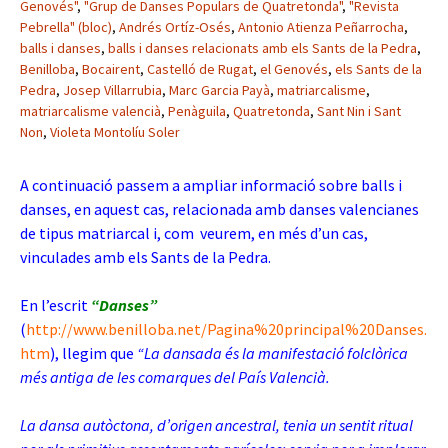
Genovés"
,
"Grup de Danses Populars de Quatretonda"
,
"Revista
Pebrella" (bloc)
,
Andrés Ortíz-Osés
,
Antonio Atienza Peñarrocha
,
balls i danses
,
balls i danses relacionats amb els Sants de la Pedra
,
Benilloba
,
Bocairent
,
Castelló de Rugat
,
el Genovés
,
els Sants de la
Pedra
,
Josep Villarrubia
,
Marc Garcia Payà
,
matriarcalisme
,
matriarcalisme valencià
,
Penàguila
,
Quatretonda
,
Sant Nin i Sant
Non
,
Violeta Montolíu Soler
A continuació passem a ampliar informació sobre balls i
danses, en aquest cas, relacionada amb danses valencianes
de tipus matriarcal i, com veurem, en més d’un cas,
vinculades amb els Sants de la Pedra.
En l’escrit
“Danses”
(
http://www.benilloba.net/Pagina%20principal%20Danses.
htm
), llegim que
“La dansada és la manifestació folclòrica
més antiga de les comarques del País Valencià.
La dansa autòctona, d’origen ancestral, tenia un sentit ritual