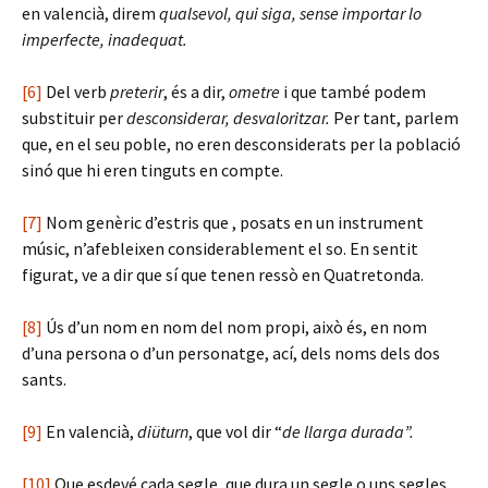
en valencià, direm
qualsevol, qui siga, sense importar lo
imperfecte, inadequat.
[6]
Del verb
preterir
, és a dir,
ometre
i que també podem
substituir per
desconsiderar, desvaloritzar.
Per tant, parlem
que, en el seu poble, no eren desconsiderats per la població
sinó que hi eren tinguts en compte.
[7]
Nom genèric d’estris que , posats en un instrument
músic, n’afebleixen considerablement el so. En sentit
figurat, ve a dir que sí que tenen ressò en Quatretonda.
[8]
Ús d’un nom en nom del nom propi, això és, en nom
d’una persona o d’un personatge, ací, dels noms dels dos
sants.
[9]
En valencià,
diüturn
, que vol dir “
de llarga durada”.
[10]
Que esdevé cada segle, que dura un segle o uns segles,