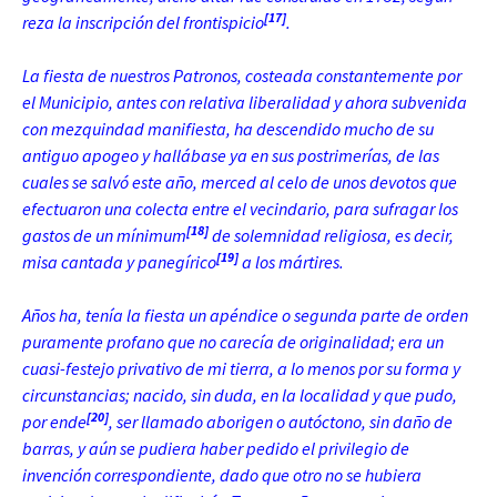
[17]
reza la inscripción del frontispicio
.
La fiesta de nuestros Patronos, costeada constantemente por
el Municipio, antes con relativa liberalidad y ahora subvenida
con mezquindad manifiesta, ha descendido mucho de su
antiguo apogeo y hallábase ya en sus postrimerías, de las
cuales se salvó este año, merced al celo de unos devotos que
efectuaron una colecta entre el vecindario, para sufragar los
[18]
gastos de un mínimum
de solemnidad religiosa, es decir,
[19]
misa cantada y panegírico
a los mártires.
Años ha, tenía la fiesta un apéndice o segunda parte de orden
puramente profano que no carecía de originalidad; era un
cuasi-festejo privativo de mi tierra, a lo menos por su forma y
circunstancias; nacido, sin duda, en la localidad y que pudo,
[20]
por ende
, ser llamado aborigen o autóctono, sin daño de
barras, y aún se pudiera haber pedido el privilegio de
invención correspondiente, dado que otro no se hubiera