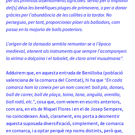
per als primitius assentaments agrícoles: servia per a implorar
del[s] déus les benèfiques pluges de primavera, o per a donar
gràcies per l’abundància de les collites a la tardor. No
perseguia, per tant, proporcionar plaer als balladors, com
passa en la majoria de balls posteriors.
L’origen de la dansada sembla remuntar-se a l’època
medieval, atenent als instruments que sempre l’acompanyen:
la xirima o dolçaina i el tabalet, de clara arrel musulmana”.
Adduirem que, en aquesta entrada de Benilloba (població
valenciana de la comarca del Comtat), hi ha que
“En cada
comarca hom la coneix per un nom concret: ball pla, danses,
ball de carrer, ball de plaça, taina, tana, anguila, arenilla,
ball rodó, etc.”
, cosa que, com veiem en escrits anteriors,
com ara, en els de Miquel Flores i en el de Josep Sempere,
no coincideixen. Això, clarament, ens porta a desmentir
aquesta suposada diversificació, simplement, de comarca
en comarca, i a optar perquè rep noms distints, però que,