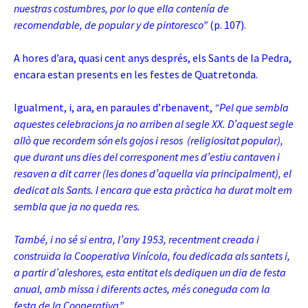
nuestras costumbres, por lo que ella contenía de
recomendable, de popular y de pintoresco”
(p. 107).
A hores d’ara, quasi cent anys després, els Sants de la Pedra,
encara estan presents en les festes de Quatretonda.
Igualment, i, ara, en paraules d’rbenavent,
“Pel que sembla
aquestes celebracions ja no arriben al segle XX. D’aquest segle
allò que recordem són els gojos i resos (religiositat popular),
que durant uns dies del corresponent mes d’estiu cantaven i
resaven a dit carrer (les dones d’aquella via principalment), el
dedicat als Sants. I encara que esta pràctica ha durat molt em
sembla que ja no queda res.
També, i no sé si entra, l’any 1953, recentment creada i
construïda la Cooperativa Vinícola, fou dedicada als santets i,
a partir d’aleshores, esta entitat els dediquen un dia de festa
anual, amb missa i diferents actes, més coneguda com la
festa de la Cooperativa”.