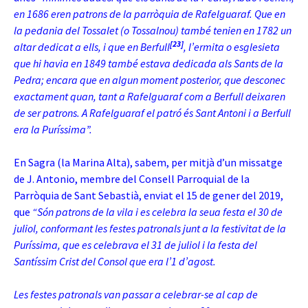
en 1686 eren patrons de la parròquia de Rafelguaraf. Que en
la pedania del Tossalet (o Tossalnou) també tenien en 1782 un
[23]
altar dedicat a ells, i que en Berfull
, l’ermita o esglesieta
que hi havia en 1849 també estava dedicada als Sants de la
Pedra; encara que en algun moment posterior, que desconec
exactament quan, tant a Rafelguaraf com a Berfull deixaren
de ser patrons. A Rafelguaraf el patró és Sant Antoni i a Berfull
era la Puríssima”.
En Sagra (la Marina Alta), sabem, per mitjà d’un missatge
de J. Antonio, membre del Consell Parroquial de la
Parròquia de Sant Sebastià, enviat el 15 de gener del 2019,
que
“Són patrons de la vila i es celebra la seua festa el 30 de
juliol, conformant les festes patronals junt a la festivitat de la
Puríssima, que es celebrava el 31 de juliol i la festa del
Santíssim Crist del Consol que era l’1 d’agost.
Les festes patronals van passar a celebrar-se al cap de