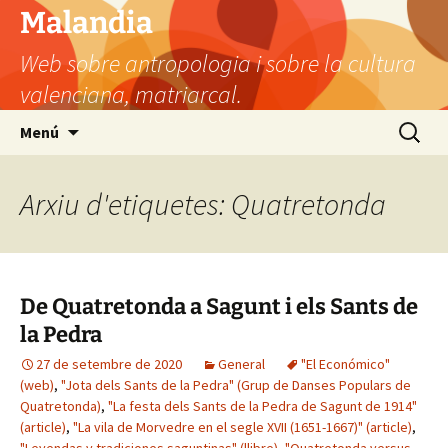
Vés
Malandia
al
Web sobre antropologia i sobre la cultura
contingut
valenciana, matriarcal.
Cerca:
Menú
Arxiu d'etiquetes: Quatretonda
De Quatretonda a Sagunt i els Sants de
la Pedra
27 de setembre de 2020
General
"El Económico"
(web)
,
"Jota dels Sants de la Pedra" (Grup de Danses Populars de
Quatretonda)
,
"La festa dels Sants de la Pedra de Sagunt de 1914"
(article)
,
"La vila de Morvedre en el segle XVII (1651-1667)" (article)
,