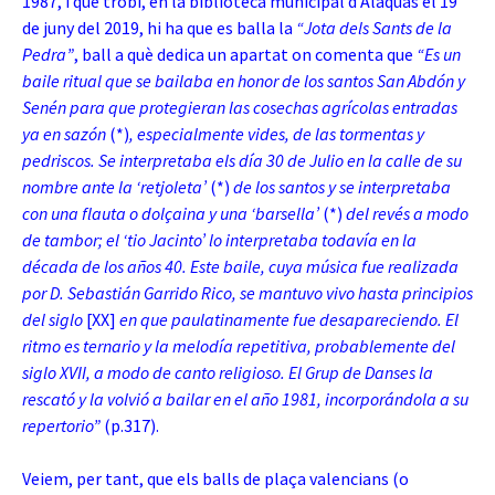
1987, i que trobí, en la biblioteca municipal d’Alaquàs el 19
de juny del 2019, hi ha que es balla la
“Jota dels Sants de la
Pedra”
, ball a què dedica un apartat on comenta que
“Es un
baile ritual que se bailaba en honor de los santos San Abdón y
Senén para que protegieran las cosechas agrícolas entradas
ya en sazón
(*)
, especialmente vides, de las tormentas y
pedriscos. Se interpretaba els día 30 de Julio en la calle de su
nombre ante la ‘retjoleta’
(*)
de los santos y se interpretaba
con una flauta o dolçaina y una ‘barsella’
(*)
del revés a modo
de tambor; el ‘tio Jacinto’ lo interpretaba todavía en la
década de los años 40. Este baile, cuya música fue realizada
por D. Sebastián Garrido Rico, se mantuvo vivo hasta principios
del siglo
[XX]
en que paulatinamente fue desapareciendo. El
ritmo es ternario y la melodía repetitiva, probablemente del
siglo XVII, a modo de canto religioso. El Grup de Danses la
rescató y la volvió a bailar en el año 1981, incorporándola a su
repertorio”
(p.317).
Veiem, per tant, que els balls de plaça valencians (o