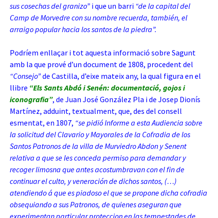
sus cosechas del granizo”
i que un barri
“de la capital del
Camp de Morvedre con su nombre recuerda, también, el
arraigo popular hacia los santos de la piedra”.
Podríem enllaçar i tot aquesta informació sobre Sagunt
amb la que prové d’un document de 1808, procedent del
“Consejo”
de Castilla, d’eixe mateix any, la qual figura en el
llibre
“Els Sants Abdó i Senén: documentació, gojos i
iconografia”
, de Juan José González Pla i de Josep Dionís
Martínez, adduint, textualment, que, des del consell
esmentat, en 1807,
“se pidió Informe a esta Audiencia sobre
la solicitud del Clavario y Mayorales de la Cofradia de los
Santos Patronos de la villa de Murviedro Abdon y Senent
relativa a que se les conceda permiso para demandar y
recoger limosna que antes acostumbravan con el fin de
continuar el culto, y veneración de dichos santos, (…)
atendiendo á que es piadoso el que se propone dicha cofradia
obsequiando a sus Patronos, de quienes aseguran que
experimentan particular proteccion en las tempestades de