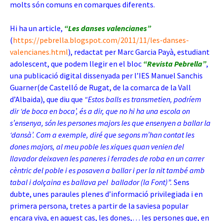
molts són comuns en comarques diferents.
Hi ha un article,
“Les danses valencianes”
(
https://pebrella.blogspot.com/2011/11/les-danses-
valencianes.html
), redactat per Marc Garcia Payà, estudiant
adolescent, que podem llegir en el bloc
“Revista Pebrella”
,
una publicació digital dissenyada per l’IES Manuel Sanchis
Guarner(de Castelló de Rugat, de la comarca de la Vall
d’Albaida), que diu que
“Estos balls es transmetien, podríem
dir ‘de boca en boca’, és a dir, que no hi ha una escola on
s’ensenya, són les persones majors les que ensenyen a ballar la
‘dansà’. Com a exemple, diré que segons m’han contat les
dones majors, al meu poble les xiques quan venien del
llavador deixaven les paneres i ferrades de roba en un carrer
cèntric del poble i es posaven a ballar i per la nit també amb
tabal i dolçaina es ballava pel ballador (la Font)”.
Sens
dubte, unes paraules plenes d’informació privilegiada i en
primera persona, tretes a partir de la saviesa popular
encara viva, en aquest cas, les dones,… les persones que, en