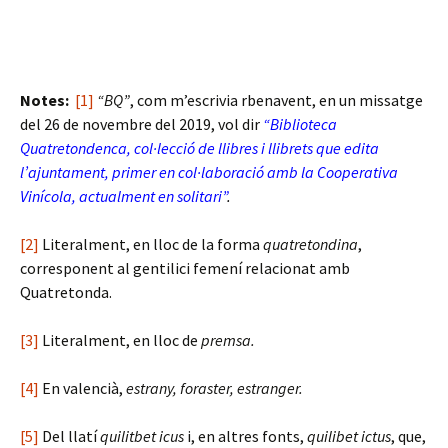
Notes:
[1]
“BQ”
, com m’escrivia rbenavent, en un missatge
del 26 de novembre del 2019, vol dir
“Biblioteca
Quatretondenca, col·lecció de llibres i llibrets que edita
l’ajuntament, primer en col·laboració amb la Cooperativa
Vinícola, actualment en solitari”
.
[2]
Literalment, en lloc de la forma
quatretondina
,
corresponent al gentilici femení relacionat amb
Quatretonda.
[3]
Literalment, en lloc de
premsa.
[4]
En valencià,
estrany, foraster, estranger.
[5]
Del llatí
quilitbet icus
i, en altres fonts,
quilibet ictus
, que,