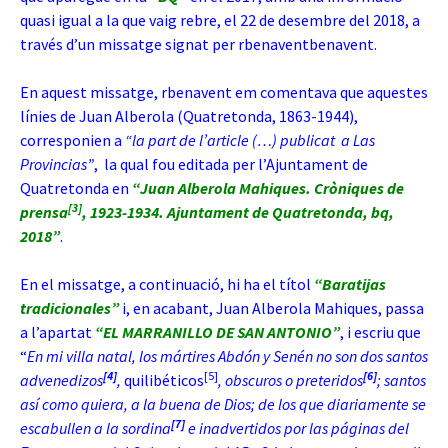
quasi igual a la que vaig rebre, el 22 de desembre del 2018, a
través d’un missatge signat per rbenaventbenavent.
En aquest missatge, rbenavent em comentava que aquestes
línies de Juan Alberola (Quatretonda, 1863-1944),
corresponien a
“la part de l’article (…) publicat a Las
Provincias”
, la qual fou editada per l’Ajuntament de
Quatretonda en
“Juan Alberola Mahiques. Cròniques de
[3]
prensa
, 1923-1934. Ajuntament de Quatretonda, bq,
2018”
.
En el missatge, a continuació, hi ha el títol
“Baratijas
tradicionales”
i, en acabant, Juan Alberola Mahiques, passa
a l’apartat
“EL MARRANILLO DE SAN ANTONIO”
, i escriu que
“
En mi villa natal, los mártires Abdón y Senén no son dos santos
[4]
[5]
[6]
advenedizos
,
quilibéticos
, obscuros o preteridos
; santos
así como quiera, a la buena de Dios; de los que diariamente se
[7]
escabullen a la sordina
e inadvertidos por las páginas del