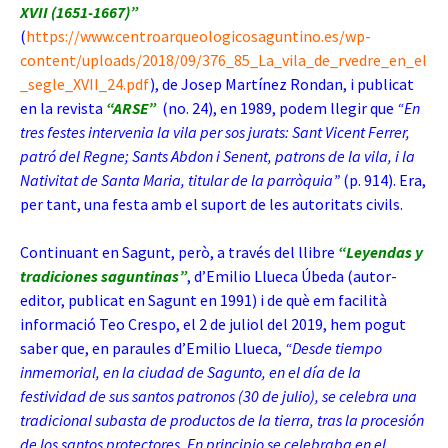
XVII (1651-1667)”
(
https://www.centroarqueologicosaguntino.es/wp-
content/uploads/2018/09/376_85_La_vila_de_rvedre_en_el
_segle_XVII_24.pdf
), de Josep Martínez Rondan, i publicat
en la revista
“ARSE”
(no. 24), en 1989, podem llegir que
“En
tres festes intervenia la vila per sos jurats: Sant Vicent Ferrer,
patró del Regne; Sants Abdon i Senent, patrons de la vila, i la
Nativitat de Santa Maria, titular de la parròquia”
(p. 914). Era,
per tant, una festa amb el suport de les autoritats civils.
Continuant en Sagunt, però, a través del llibre
“Leyendas y
tradiciones saguntinas”
, d’Emilio Llueca Úbeda (autor-
editor, publicat en Sagunt en 1991) i de què em facilità
informació Teo Crespo, el 2 de juliol del 2019, hem pogut
saber que, en paraules d’Emilio Llueca,
“Desde tiempo
inmemorial, en la ciudad de Sagunto, en el día de la
festividad de sus santos patronos (30 de julio), se celebra una
tradicional subasta de productos de la tierra, tras la procesión
de los santos protectores. En principio se celebraba en el