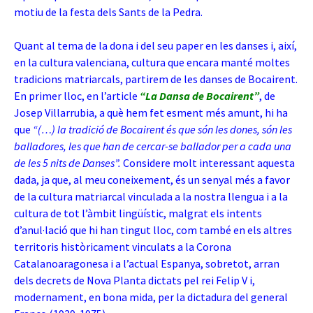
motiu de la festa dels Sants de la Pedra.
Quant al tema de la dona i del seu paper en les danses i, així,
en la cultura valenciana, cultura que encara manté moltes
tradicions matriarcals, partirem de les danses de Bocairent.
En primer lloc, en l’article
“La Dansa de Bocairent”
, de
Josep Villarrubia, a què hem fet esment més amunt, hi ha
que
“
(…) la tradició de Bocairent és que són les dones, són les
balladores, les que han de cercar-se ballador per a cada una
de les 5 nits de Danses”.
Considere molt interessant aquesta
dada, ja que, al meu coneixement, és un senyal més a favor
de la cultura matriarcal vinculada a la nostra llengua i a la
cultura de tot l’àmbit lingüístic, malgrat els intents
d’anul·lació que hi han tingut lloc, com també en els altres
territoris històricament vinculats a la Corona
Catalanoaragonesa i a l’actual Espanya, sobretot, arran
dels decrets de Nova Planta dictats pel rei Felip V i,
modernament, en bona mida, per la dictadura del general