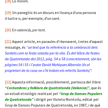
[18]
Lo mínim.
[19]
Un panegíric és un discurs en lloança d’una persona
il·lustre o, per exemple, d’un sant.
[20]
En valencià,
per tant.
[21]
Aquest article, en paraules d’rbenavent, tretes d’aquest
missatge, és
“un text que fa referència a la celebració dels
Santets com la festa votada per la vila. És del llibre de festes
de Quatretonda del 2012, pàg. 54 a 58 (concretament, són les
pàgines 54 i 55 i l’autor David Mahiques Alberola (és el
propietari de la casa on s’hi troben els referits Santets)”
.
[22]
Aquesta informació, possiblement, partesca del llibre
“Costumbres y folklore de Quatretonda (Valencia)”
, que és
un estudi etnològic realitzat pel
“Grup de Danses Populars
de Quatretonda”
i dirigit per Violeta Montolíu, editat pel
Grup de Danses Populars de Quatretonda, en 1987, i de què