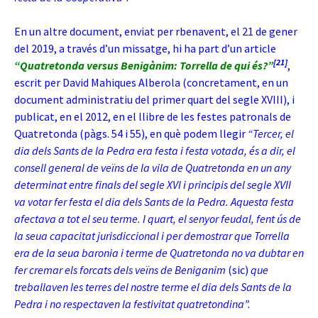
En un altre document, enviat per rbenavent, el 21 de gener
del 2019, a través d’un missatge, hi ha part d’un article
[21]
“Quatretonda versus Benigànim: Torrella de qui és?”
,
escrit per David Mahiques Alberola (concretament, en un
document administratiu del primer quart del segle XVIII), i
publicat, en el 2012, en el llibre de les festes patronals de
Quatretonda (pàgs. 54 i 55), en què podem llegir
“Tercer, el
dia dels Sants de la Pedra era festa i festa votada, és a dir, el
consell general de veïns de la vila de Quatretonda en un any
determinat entre finals del segle XVI i principis del segle XVII
va votar fer festa el dia dels Sants de la Pedra. Aquesta festa
afectava a tot el seu terme. I quart, el senyor feudal, fent ús de
la seua capacitat jurisdiccional i per demostrar que Torrella
era de la seua baronia i terme de Quatretonda no va dubtar en
fer cremar els forcats dels veïns de Beniganim
(sic)
que
treballaven les terres del nostre terme el dia dels Sants de la
Pedra i no respectaven la festivitat quatretondina”.