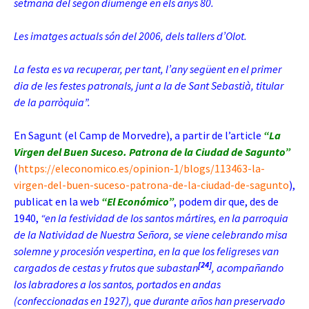
setmana del segon diumenge en els anys 80.
Les imatges actuals són del 2006, dels tallers d’Olot.
La festa es va recuperar, per tant, l’any següent en el primer
dia de les festes patronals, junt a la de Sant Sebastià, titular
de la parròquia”.
En Sagunt (el Camp de Morvedre), a partir de l’article
“La
Virgen del Buen Suceso. Patrona de la Ciudad de Sagunto”
(
https://eleconomico.es/opinion-1/blogs/113463-la-
virgen-del-buen-suceso-patrona-de-la-ciudad-de-sagunto
),
publicat en la web
“El Económico”
, podem dir que, des de
1940,
“en la festividad de los santos mártires, en la parroquia
de la Natividad de Nuestra Señora, se viene celebrando misa
solemne y procesión vespertina, en la que los feligreses van
[24]
cargados de cestas y frutos que subastan
, acompañando
los labradores a los santos, portados en andas
(confeccionadas en 1927), que durante años han preservado