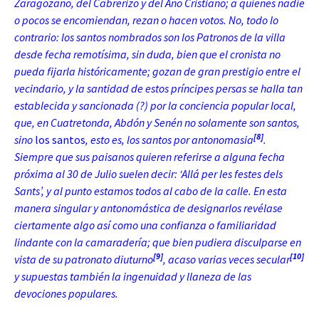
Zaragozano, del Cabrerizo y del Año Cristiano; a quienes nadie
o pocos se encomiendan, rezan o hacen votos. No, todo lo
contrario: los santos nombrados son los Patronos de la villa
desde fecha remotísima, sin duda, bien que el cronista no
pueda fijarla históricamente; gozan de gran prestigio entre el
vecindario, y la santidad de estos príncipes persas se halla tan
establecida y sancionada (?) por la conciencia popular local,
que, en Cuatretonda, Abdón y Senén no solamente son santos,
[8]
sino
los santos
, esto es, los santos por antonomasia
.
Siempre que sus paisanos quieren referirse a alguna
fecha
próxima al 30 de Julio suelen decir: ‘Allá per les festes dels
Sants’, y al punto estamos todos al cabo de la calle. En esta
manera singular y antonomástica de designarlos revélase
ciertamente algo así como una confianza o familiaridad
lindante con la camaradería; que bien pudiera disculparse en
[9]
[10]
vista de su patronato diuturno
, acaso varias veces secular
y supuestas también la ingenuidad y llaneza de las
devociones populares.