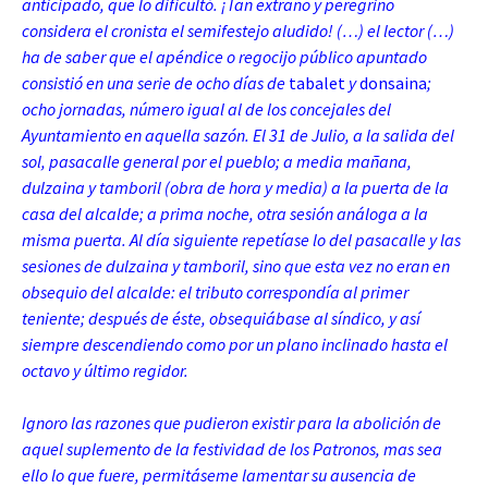
anticipado, que lo dificultó. ¡Tan extraño y peregrino
considera el cronista el semifestejo aludido! (…) el lector (…)
ha de saber que el apéndice o regocijo público apuntado
consistió en una serie de ocho días de
tabalet
y
donsaina
;
ocho jornadas, número igual al de los concejales del
Ayuntamiento en aquella sazón. El 31 de Julio, a la salida del
sol, pasacalle general por el pueblo; a media mañana,
dulzaina y tamboril (obra de hora y media) a la puerta de la
casa del alcalde; a prima noche, otra sesión análoga a la
misma puerta. Al día siguiente repetíase lo del pasacalle y las
sesiones de dulzaina y tamboril, sino que esta vez no eran en
obsequio del alcalde: el tributo correspondía al primer
teniente; después de éste, obsequiábase al síndico, y así
siempre descendiendo como por un plano inclinado hasta el
octavo y último regidor.
Ignoro las razones que pudieron existir para la abolición de
aquel suplemento de la
festividad de los Patronos, mas sea
ello lo que fuere, permitáseme lamentar su ausencia de