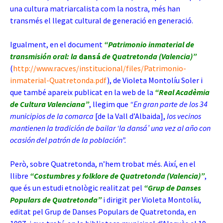
una cultura matriarcalista com la nostra, més han
transmés el llegat cultural de generació en generació.
Igualment, en el document
“Patrimonio inmaterial de
transmisión oral: la
dansá
de Quatretonda (Valencia
)”
(
http://www.racv.es/institucional/files/Patrimonio-
inmaterial-Quatretonda.pdf
), de Viol
eta Montolíu Soler i
que també apareix publicat en la web de la
“Real Acadèmia
de Cultura Valenciana”
, llegim que
“En gran parte de los 34
municipios de la comarca
[de la Vall d’Albaida],
los vecinos
mantienen la tradición de bailar ‘la dansá’ una vez al año con
ocasión del patrón de la población”.
Però, sobre Quatretonda, n’hem trobat més. Així, en el
llibre
“Costumbres y folklore de Quatretonda (Valencia)”
,
que és un estudi etnològic realitzat pel
“Grup de Danses
Populars de Quatretonda”
i dirigit per Violeta Montolíu,
editat pel Grup de Danses Populars de Quatretonda, en