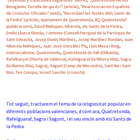
"Leyendas y tradiciones saguntinas" (llibre)
,
"Quatretonda versus
Benigànim: Torrella de quì és?" (article)
,
"Real Asociación Española
de Cronistas Oficiales" (web)
,
"Recordant les festes dels Sants de
la Pedra" (article)
,
Ajuntament de Quatretonda
,
BQ Quatretonda"
(publicacions)
,
David Mahiques Alberola
,
els Sants de la Pedra
,
Emilio Llueca Úbeda
,
J Antonio (Consell Parrquial de la Parròquia de
Sant Sebastià
,
Josep Dionís Martínez
,
Josep Martínez Rondan
,
Juan
Alberola Mahiques
,
Juan José González Pla
,
Lluís Mesa i Reig
,
matriarcalisme
,
Quatretonda
,
Quatretonda (la Vall d'Albaida)
,
Rafelbunyol (l'Horta de València)
,
Rafelguaraf (la Ribera Alta)
,
Sagra
(la Marina Alta)
,
Sagra)
,
Sagunt (Camp de Morvedre)
,
Sant Nin i Sant
Non
,
Teo Crespo
,
Vicent Sanchis (cronista)
Tot seguit, tractarem el tema de la religiositat popular en
diferents poblacions valencianes, d com ara, Quatretonda,
Rafelguaraf, Sagra i Sagunt, i el seu vincle amb els Sants de
la Pedra.