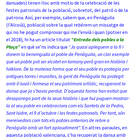
dansades) tenen lloc amb motiu de la celebració de les
festes patronals de la població, sobretot, del patró o de la
patrona. Així, per exemple, sabem que, en Penàguila
(l’Alcoià), població sobre la qual rebérem un
missatge de
qui no he pogut comprovar qui me l’envià i quan (potser en
el 2018), hi ha un article titulat
“Entrada dels pobles a la
Plaça”
en què se’ns indica que
“
Ja quasi apleguem a la fi i
donem la benvinguda al poble de Penàguila, un clar exemple
que un poble pot ser xicotet en tamany però gran en història i
folklore. De la mateixa forma que el seu poble es protegia per
antigues torres i muralles, la gent de Penàguila ha protegit
amb il·lusió i fermesa el seu patrimoni artístic, recuperant la
dansa que ja s’havia perdut. D’aquesta forma han evitat que
desaparega part de la seua història i que hui puguen mostrar-
la al seu poble en celebracions com els Santets de la Pedra,
Sant Isidre, el 9 d’octubre i les festes patronals. Per tant, són
mereixedors com tots els pobles anteriors de rebre a
Penàguila amb un fort aplaudiment”.
En altres paraules, en
aquesta població valenciana, s’ha recuperat la dansa amb