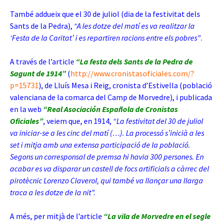
També addueix que el 30 de juliol (dia de la festivitat dels
Sants de la Pedra),
“A les dotze del matí es va realitzar la
‘Festa de la Caritat’ i es repartiren racions entre els pobres”
.
A través de l’article
“La festa dels Sants de la Pedra de
Sagunt de 1914”
(
http://www.cronistasoficiales.com/?
p=15731
), de Lluís Mesa i Reig, cronista d’Estivella (població
valenciana de la comarca del Camp de Morvedre), i publicada
en la web
“Real Asociación Española de Cronistas
Oficiales”
, veiem que, en 1914,
“La festivitat del 30 de juliol
va iniciar-se a les cinc del matí (…). La processó s’inicià a les
set i mitja amb una extensa participació de la població.
Segons un corresponsal de premsa hi havia 300 persones. En
acabar es va disparar un castell de focs artificials a càrrec del
pirotècnic Lorenzo Claverol, qui també va llançar una llarga
traca a les dotze de la nit”.
A més, per mitjà de l’article
“La vila de Morvedre en el segle