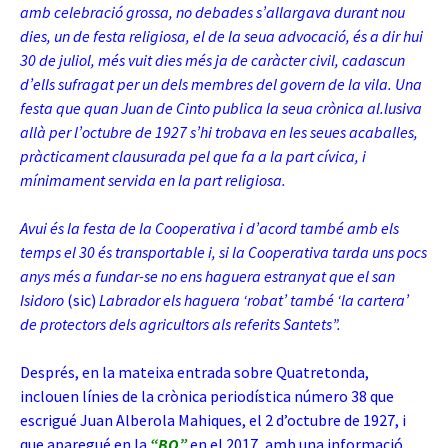
amb celebració grossa, no debades s’allargava durant nou
dies, un de festa religiosa, el de la seua advocació, és a dir hui
30 de juliol, més vuit dies més ja de caràcter civil, cadascun
d’ells sufragat per un dels
membres del govern de la vila. Una
festa que quan Juan de Cinto publica la seua crònica al.lusiva
allà per l’octubre de 1927 s’hi trobava en les seues acaballes,
pràcticament clausurada pel que fa a la part cívica, i
mínimament servida en la part religiosa.
Avui és la festa de la Cooperativa i d’acord també amb els
temps el 30 és transportable i, si la Cooperativa tarda uns pocs
anys més a fundar-se no ens haguera estranyat que el san
Isidoro
(sic)
Labrador els haguera ‘robat’ també ‘la cartera’
de protectors dels agricultors als referits Santets”.
Després, en la mateixa entrada sobre Quatretonda,
inclouen línies de la crònica periodística número 38 que
escrigué Juan Alberola Mahiques, el 2 d’octubre de 1927, i
que aparegué en la
“BQ”
en el 2017, amb una informació