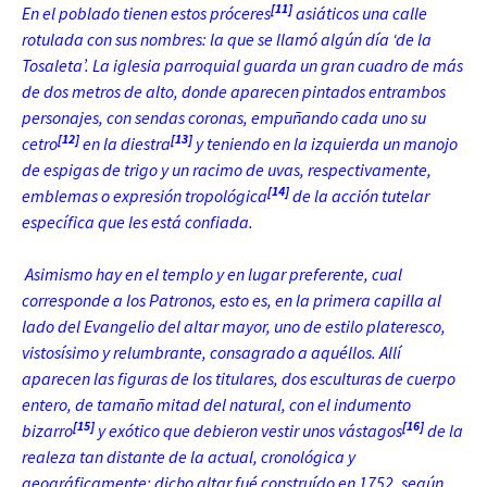
[11]
En el poblado tienen estos próceres
asiáticos una calle
rotulada con sus nombres: la que se llamó algún día ‘de la
Tosaleta’. La iglesia parroquial guarda un gran cuadro de más
de dos metros de alto, donde aparecen pintados entrambos
personajes, con sendas coronas, empuñando cada uno su
[12]
[13]
cetro
en la diestra
y teniendo en la izquierda un manojo
de espigas de trigo y un racimo de uvas, respectivamente,
[14]
emblemas o expresión tropológica
de la acción tutelar
específica que les está confiada.
Asimismo hay en el templo y en lugar preferente, cual
corresponde a los Patronos, esto es, en la primera capilla al
lado del Evangelio del altar mayor, uno de estilo plateresco,
vistosísimo y relumbrante, consagrado a aquéllos. Allí
aparecen las figuras de los titulares, dos esculturas de cuerpo
entero, de tamaño mitad del natural, con el indumento
[15]
[16]
bizarro
y
exótico que debieron vestir unos vástagos
de la
realeza tan distante de la actual, cronológica y
geográficamente; dicho altar fué construído en 1752, según