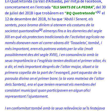
En Quatretonda (la Vall d’Albaida), per mitjà de Facebook,
concretament en l’entrada
“ELS SANTS DE LA PEDRA”
, del 30
[1]
de juliol del 2018 i que trobàrem en
“BQ Quatretonda”
el
12 de desembre del 2018, hi ha que
“
A
bdó i Senent, els
santets, poca broma diríem si atenem els costums de la
[2]
societat quartondina
almenys fins a les darreries del segle
XIX en què els protectors tradicionals de l’activitat agrícola no
només donaven nom al carrer abans dit ‘Tossaleta’, també, i
més important, eren els patrons votats per la vila (molt
possiblement des del segle XVIII), i en consonància amb la
seua importància a l’església tenien dedicat el primer altar, és
a dir, el més important després de l’altar major, situat a la
primera capella de la part de l’evangeli, part aquesta de la
paraula divina on el primer banc (a la vora mateixa de l’altar
dels Santets), era el que tenien reservat els membres del
consistori municipal quan participaven en algun ofici
representant l’ajuntament.
I en conformitat també amb la seua rellevància se’ls festejava