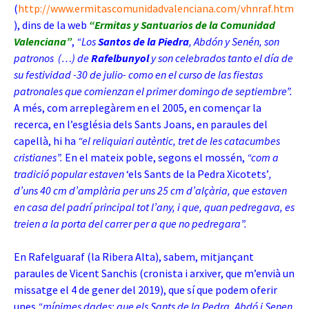
(
http://www.ermitascomunidadvalenciana.com/vhnraf.htm
), dins de la web
“Ermitas y Santuarios de la Comunidad
Valenciana”
,
“Los
Santos de la Piedra
, Abdón y Senén, son
patronos (…) de
Rafelbunyol
y son celebrados tanto el día de
su festividad -30 de julio- como en el curso de las fiestas
patronales que comienzan el primer domingo de septiembre”.
A més, com arreplegàrem en el 2005, en començar la
recerca, en l’església dels Sants Joans, en paraules del
capellà, hi ha
“el reliquiari autèntic, tret de les catacumbes
cristianes”.
En el mateix poble, segons el mossén,
“com a
tradició popular estaven
‘els Sants de la Pedra Xicotets’
,
d’uns 40 cm d’amplària per uns 25 cm d’alçària, que estaven
en casa del padrí principal tot l’any, i que, quan pedregava, es
treien a la porta del carrer per a que no pedregara”.
En Rafelguaraf (la Ribera Alta), sabem, mitjançant
paraules de Vicent Sanchis (cronista i arxiver, que m’envià un
missatge el 4 de gener del 2019), que sí que podem oferir
unes
“
mínimes dades: que els Sants de la Pedra, Abdó i Senen,