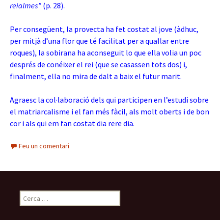
reialmes”
(p. 28).
Per consegüent, la provecta ha fet costat al jove (àdhuc,
per mitjà d’una flor que té facilitat per a quallar entre
roques), la sobirana ha aconseguit lo que ella volia un poc
després de conéixer el rei (que se casassen tots dos) i,
finalment, ella no mira de dalt a baix el futur marit.
Agraesc la col·laboració dels qui participen en l’estudi sobre
el matriarcalisme i el fan més fàcil, als molt oberts i de bon
cor i als qui em fan costat dia rere dia.
Feu un comentari
Cerca: