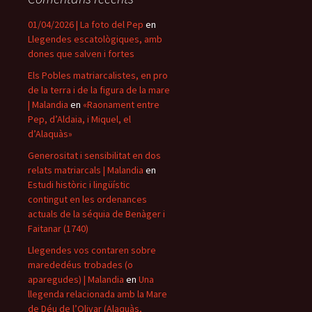
01/04/2026 | La foto del Pep
en
Llegendes escatològiques, amb
dones que salven i fortes
Els Pobles matriarcalistes, en pro
de la terra i de la figura de la mare
| Malandia
en
«Raonament entre
Pep, d’Aldaia, i Miquel, el
d’Alaquàs»
Generositat i sensibilitat en dos
relats matriarcals | Malandia
en
Estudi històric i lingüístic
contingut en les ordenances
actuals de la séquia de Benàger i
Faitanar (1740)
Llegendes vos contaren sobre
marededéus trobades (o
aparegudes) | Malandia
en
Una
llegenda relacionada amb la Mare
de Déu de l’Olivar (Alaquàs,