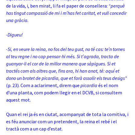
de la vida, i, ben mirat, li fa el paper de consellera:
“perquè
has tingut compassió de mi i m’has fet caritat, et vull concedir
una gràcia.
-Digueu!
-Si, en veure la reina, no fos del teu gust, no té cas: te’n tornes
al teu regne i no cap pensar-hi més. Si t’agrada, tracta de
guanyar-li el cor de la millor manera que sàpigues. Si et
tractés com als altres que, fins ara, hi han anat, té: aquí et
dono un brotet de picardia, que et farà assolir els teus desigs”
(p. 23). Com a aclariment, direm que
picardia
és el nom
d’una planta, com podem llegir en el DCVB, si consultem
aquest mot.
Quan el rei ja és en ciutat, acompanyat de tota la comitiva, i
es féu anunciar com un pretendent, la reina el rebé i el
tractà com a un cap d’estat.