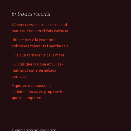
Entrades recents
«Voler» i «estimar» i la sexualitat
matriarcalista en el País Valencià
Ritu de pas a la joventut i
sobiranes tolerants i matriarcals
Fills que tornaven a ca la mare
«Si vols que la dona et vullga»,
matriarcalisme en música
vernacla
Xiquetes que passen a
l’adolescència, en grup i velles
que les emparen
Comentaris recents