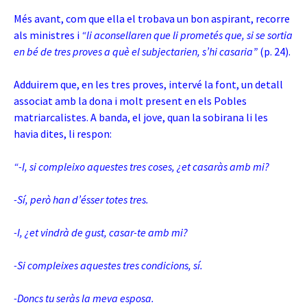
Més avant, com que ella el trobava un bon aspirant, recorre
als ministres i
“li aconsellaren que li prometés que, si se sortia
en bé de tres proves a què el subjectarien, s’hi casaria”
(p. 24).
Adduirem que, en les tres proves, intervé la font, un detall
associat amb la dona i molt present en els Pobles
matriarcalistes. A banda, el jove, quan la sobirana li les
havia dites, li respon:
“-I, si compleixo aquestes tres coses, ¿et casaràs amb mi?
-Sí, però han d’ésser totes tres.
-I, ¿et vindrà de gust, casar-te amb mi?
-Si compleixes aquestes tres condicions, sí.
-Doncs tu seràs la meva esposa.