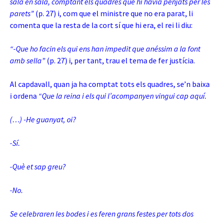
sala en sala, comptant els quadres que hi havia penjats per les
parets”
(p. 27) i, com que el ministre que no era parat, li
comenta que la resta de la cort sí que hi era, el rei li diu:
“-Que ho facin els qui ens han impedit que anéssim a la font
amb sella”
(p. 27) i, per tant, trau el tema de fer justícia.
Al capdavall, quan ja ha comptat tots els quadres, se’n baixa
i ordena
“Que la reina i els qui l’acompanyen vingui cap aquí.
(…) -He guanyat, oi?
-Sí.
-Què et sap greu?
-No.
Se celebraren les bodes i es feren grans festes per tots dos