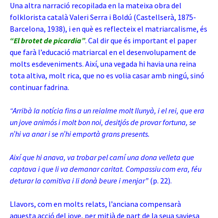
Una altra narració recopilada en la mateixa obra del
folklorista català Valeri Serra i Boldú (Castellserà, 1875-
Barcelona, 1938), i en què es reflecteix el matriarcalisme, és
“El brotet de picardia”
. Cal dir que és important el paper
que farà l’educació matriarcal en el desenvolupament de
molts esdeveniments. Així, una vegada hi havia una reina
tota altiva, molt rica, que no es volia casar amb ningú, sinó
continuar fadrina.
“Arribà la notícia fins a un reialme molt llunyà, i el rei, que era
un jove animós i molt bon noi, desitjós de provar fortuna, se
n’hi va anar i se n’hi emportà grans presents.
Així que hi anava, va trobar pel camí una dona velleta que
captava i que li va demanar caritat. Compassiu com era, féu
deturar la comitiva i li donà beure i menjar”
(p. 22).
Llavors, com en molts relats, l’anciana compensarà
aquesta acció del jove, per mitjà de part de la seua saviesa