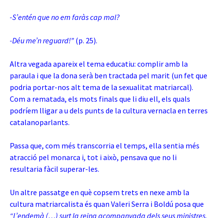
-S’entén que no em faràs cap mal?
-Déu me’n reguard!”
(p. 25).
Altra vegada apareix el tema educatiu: complir amb la
paraula i que la dona serà ben tractada pel marit (un fet que
podria portar-nos alt tema de la sexualitat matriarcal).
Com a rematada, els mots finals que li diu ell, els quals
podríem lligar a u dels punts de la cultura vernacla en terres
catalanoparlants.
Passa que, com més transcorria el temps, ella sentia més
atracció pel monarca i, tot i això, pensava que no li
resultaria fàcil superar-les.
Un altre passatge en què copsem trets en nexe amb la
cultura matriarcalista és quan Valeri Serra i Boldú posa que
“L’endemà (…) surt la reina acompanyada dels seus ministres,