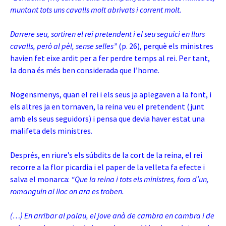
muntant tots uns cavalls molt abrivats i corrent molt.
Darrere seu, sortiren el rei pretendent i el seu seguici en llurs
cavalls, però al pèl, sense selles”
(p. 26), perquè els ministres
havien fet eixe ardit per a fer perdre temps al rei.
Per tant,
la dona és més ben considerada que l’home.
Nogensmenys, quan el rei i els seus ja aplegaven a la font, i
els altres ja en tornaven, la reina veu el pretendent (junt
amb els seus seguidors) i pensa que devia haver estat una
malifeta dels ministres.
Després, en riure’s els súbdits de la cort de la reina, el rei
recorre a la flor picardia i el paper de la velleta fa efecte i
salva el monarca:
“Que la reina i tots els ministres, fora d’un,
romanguin al lloc on ara es troben.
(…) En arribar al palau, el jove anà de cambra en cambra i de