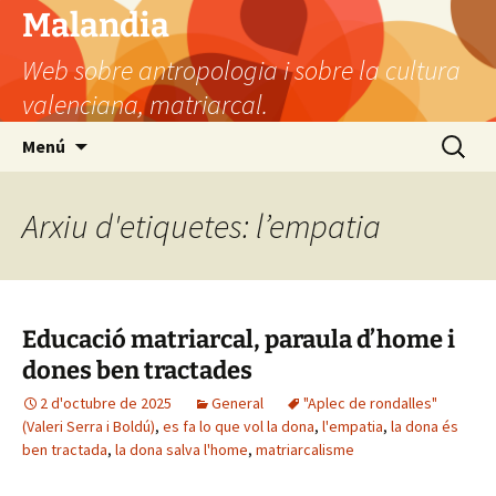
Vés
Malandia
al
Web sobre antropologia i sobre la cultura
contingut
valenciana, matriarcal.
Cerca:
Menú
Arxiu d'etiquetes: l’empatia
Educació matriarcal, paraula d’home i
dones ben tractades
2 d'octubre de 2025
General
"Aplec de rondalles"
(Valeri Serra i Boldú)
,
es fa lo que vol la dona
,
l'empatia
,
la dona és
ben tractada
,
la dona salva l'home
,
matriarcalisme