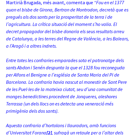
Martirià Brugada, més avant, comenta que
“Fou en el 1377
quan el bisbe de Girona, Bertran de Montrodon, decretà que es
pregués als dos sants per la prosperitat de la terra i de
l’agricultura. La crítica situació del moment s’ho valia. El
decret propagador del bisbe donaria els seus resultats arreu
de Catalunya, a les terres del Regne de València, a les Balears,
a l’Aragó i a altres indrets.
Entre totes les confraries emparades sota el patronatge dels
sants Abdon i Senén despunta la que el 1328 fou reconeguda
per Alfons el Benigne a l’església de Santa Maria del Pi de
Barcelona. La confraria havia nascut al monestir de Sant Pere
de les Puel·les de la mateixa ciutat, seu d’una comunitat de
monges benedictines procedent de Jonqueres, aleshores
Terrassa (un dels llocs on es detecta una veneració més
primigènia dels dos sants).
Aquesta confraria d’hortolans i llauradors, amb funcions
d’Universitat Forana
[2]
, sufragà un retaule per a l’altar dels