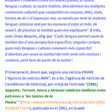
estudiem i coneixem millor els nostres pobles, la nostra
llengua i cultura, la nostra història, descobriríem les múltiples
connexions culturals que compartim en cançons, dites, mots,
formes de dir o d’expressar-nos, no només per tenir la mateixa
llengua catalana sinó per les maneres d’estar al món, de
veure’l, de plasmar la realitat quan ens expliquem”
. A més,
unes línies després, afig que
“Cada llengua permet veure la
realitat des d’una perspectiva específica, singular i pròpia,
quan més llengües i cultures coneixem més capacitat
d’obertura per veure la realitat del món amb més matisos i
contorns, però hem de partir de la nostra”.
Primerament, direm que, segons una notícia d’AVAN
(
“Agencia de not
icias AVAN”
, és a dir,
l’agència de notícies de
l’arxidiòcesi de València), per mitjà de l’entrada
“[2901]
Sagunto, Torrent, Sueca y Alcasser celebran mañana como
patronos a ‘los Santos de la
Piedra’”
(
http://www.archivalencia.org/noticias/ant/2002/
AV200207.htm
), publicada en el 2002, en la web