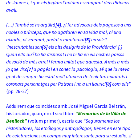
de Jaume I, i que els joglars l’anirien escampant dels Pirineus
avall.
(…) També se’ns argüirà
[4]
. ¿I fer advocats dels pagesos a uns
nobles o prínceps, que no agafaren en sa vida mai, ni una
aixada, ni veremat, podat o mantornat
[5]
un solc?
‘Inescrutables son
[6]
els alts designis de la Providència’ [.]
Quan ella així ho ha disposat i no hi ha en els nostres països
devoció de més arrel i ferma unitat que aquesta. A més a més
jo que vixc
[7]
a pagés i en conec la psicologia, sé que la meva
gent de sempre ha estat molt ufanosa de tenir tan enlairats i
coronats personatges per Patrons i no a un llaurici
[8]
com ells”
(pp. 26-27).
Adduirem que coincidesc amb José Miguel García Beltrán,
historiador, quan, en el seu llibre
“Memorias de la Villa de
Benlloch”
(volum primer), escriu que
“Seguramente los
historiadores, los etnólogos y antropólogos, tienen en este tipo
de celebraciones un campo muy interesante para su estudio, si