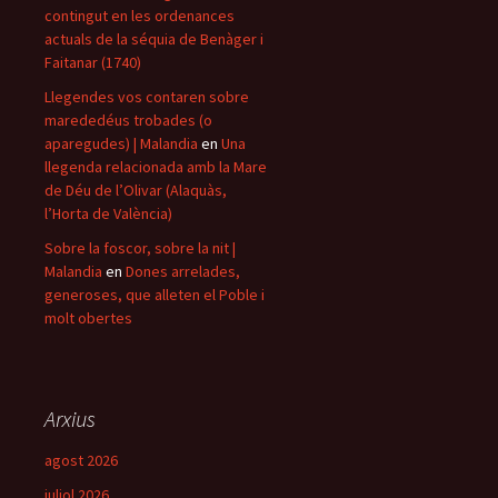
contingut en les ordenances
actuals de la séquia de Benàger i
Faitanar (1740)
Llegendes vos contaren sobre
marededéus trobades (o
aparegudes) | Malandia
en
Una
llegenda relacionada amb la Mare
de Déu de l’Olivar (Alaquàs,
l’Horta de València)
Sobre la foscor, sobre la nit |
Malandia
en
Dones arrelades,
generoses, que alleten el Poble i
molt obertes
Arxius
agost 2026
juliol 2026