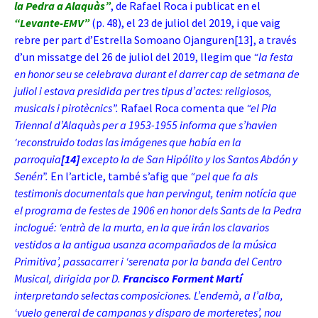
la Pedra a Alaquàs”
, de Rafael Roca i publicat en el
“Levante-EMV”
(p. 48), el 23 de juliol del 2019, i que vaig
rebre per part d’Estrella Somoano Ojanguren
[13]
, a través
d’un missatge del 26 de juliol del 2019, llegim que
“la festa
en honor seu se celebrava durant el darrer cap de setmana de
juliol i estava presidida per tres tipus d’actes: religiosos,
musicals i pirotècnics”.
Rafael Roca comenta que
“el Pla
Triennal d’Alaquàs per a 1953-1955 informa que s’havien
‘
reconstruido todas las imágenes que había en la
parroquia
[14]
excepto la de San Hipólito y los Santos Abdón y
Senén
”.
En l’article, també s’afig que
“pel que fa als
testimonis documentals que han pervingut, tenim notícia que
el programa de festes de 1906 en honor dels Sants de la Pedra
inclogué: ‘
entrà de la murta, en la que irán los clavarios
vestidos a la antigua usanza acompañados de la música
Primitiva’, passacarrer i ‘serenata por la banda del Centro
Musical, dirigida por D.
Francisco Forment Martí
interpretando selectas composiciones.
L’endemà, a l’alba,
‘
vuelo general de campanas y disparo de morteretes’
, nou