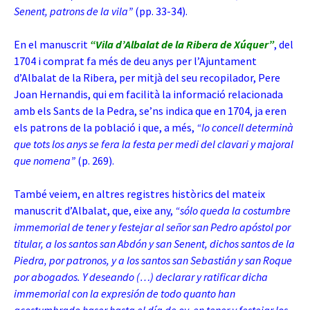
Senent, patrons de la vila”
(pp. 33-34).
En el manuscrit
“Vila d’Albalat de la Ribera de Xúquer”
, del
1704 i comprat fa més de deu anys per l’Ajuntament
d’Albalat de la Ribera, per mitjà del seu recopilador, Pere
Joan Hernandis, qui em facilità la informació relacionada
amb els Sants de la Pedra, se’ns indica que en 1704, ja eren
els patrons de la població i que, a més,
“lo concell determinà
que tots los anys se fera la festa per medi del clavari y majoral
que nomena”
(p. 269).
També veiem, en altres registres històrics del mateix
manuscrit d’Albalat, que, eixe any,
“sólo queda la costumbre
immemorial de tener y festejar al señor san Pedro apóstol por
titular, a los santos san Abdón y san Senent, dichos santos de la
Piedra, por patronos, y a los santos san Sebastián y san Roque
por abogados. Y deseando (…) declarar y ratificar dicha
immemorial con la expresión de todo quanto han