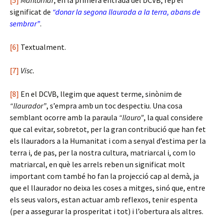
[5]
Mantornar
, en la primera entrada del DCVB, rep el
significat de
“donar la segona llaurada a la terra, abans de
sembrar”
.
[6]
Textualment.
[7]
Visc.
[8]
En el DCVB, llegim que aquest terme, sinònim de
“llaurador”
, s’empra amb un toc despectiu. Una cosa
semblant ocorre amb la paraula
“llauro”
, la qual considere
que cal evitar, sobretot, per la gran contribució que han fet
els llauradors a la Humanitat i com a senyal d’estima per la
terra i, de pas, per la nostra cultura, matriarcal i, com lo
matriarcal, en què les arrels reben un significat molt
important com també ho fan la projecció cap al demà, ja
que el llaurador no deixa les coses a mitges, sinó que, entre
els seus valors, estan actuar amb reflexos, tenir espenta
(per a assegurar la prosperitat i tot) i l’obertura als altres.