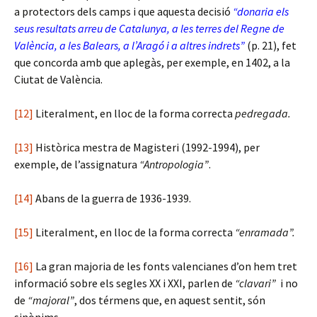
a protectors dels camps i que aquesta decisió
“donaria els
seus resultats arreu de Catalunya, a les terres del Regne de
València, a les Balears, a l’Aragó i a altres indrets”
(p. 21), fet
que concorda amb que aplegàs, per exemple, en 1402, a la
Ciutat de València.
[12]
Literalment, en lloc de la forma correcta
pedregada.
[13]
Històrica mestra de Magisteri (1992-1994), per
exemple, de l’assignatura
“Antropologia”
.
[14]
Abans de la guerra de 1936-1939.
[15]
Literalment, en lloc de la forma correcta
“enramada”.
[16]
La gran majoria de les fonts valencianes d’on hem tret
informació sobre els segles XX i XXI, parlen de
“clavari”
i no
de
“majoral”
, dos térmens que, en aquest sentit, són