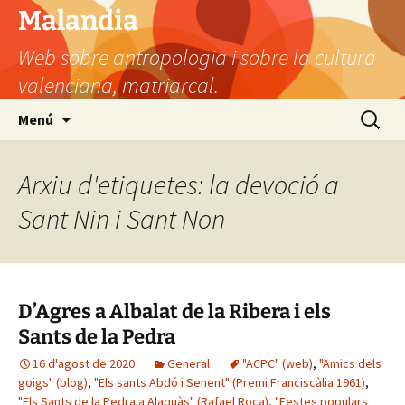
Vés
Malandia
al
Web sobre antropologia i sobre la cultura
contingut
valenciana, matriarcal.
Cerca:
Menú
Arxiu d'etiquetes: la devoció a
Sant Nin i Sant Non
D’Agres a Albalat de la Ribera i els
Sants de la Pedra
16 d'agost de 2020
General
"ACPC" (web)
,
"Amics dels
goigs" (blog)
,
"Els sants Abdó i Senent" (Premi Franciscàlia 1961)
,
"Els Sants de la Pedra a Alaquàs" (Rafael Roca)
,
"Festes populars