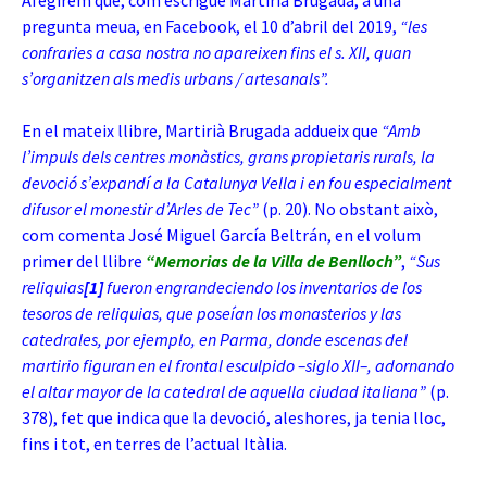
Afegirem que, com escrigué Martirià Brugada, a una
pregunta meua, en Facebook, el 10 d’abril del 2019,
“les
confraries a casa nostra no apareixen fins el s. XII, quan
s’organitzen als medis urbans / artesanals”.
En el mateix llibre, Martirià Brugada addueix que
“Amb
l’impuls dels centres monàstics, grans propietaris rurals, la
devoció s’expandí a la Catalunya Vella i en fou especialment
difusor el monestir d’Arles de Tec”
(p. 20). No obstant això,
com comenta José Miguel García
Beltrán, en el volum
primer del llibre
“Memorias de la Villa de Benlloch”
,
“Sus
reliquias
[1]
fueron engrandeciendo los inventarios de los
tesoros de reliquias, que poseían los monasterios y las
catedrales, por ejemplo, en Parma, donde escenas del
martirio figuran en el frontal esculpido –siglo XII–, adornando
el altar mayor de la catedral de aquella ciudad italiana”
(p.
378), fet que indica que la devoció, aleshores, ja tenia lloc,
fins i tot, en terres de l’actual Itàlia.