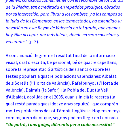
y Senén, conocidos comúnmente con el renombre de los Santos
de la Piedra, tan acreditada en repetidos prodigios, obrados
por su intercesión, para librar a los hombres, y a los campos de
la furia de los Elementos, en las tempestades, ha estendido su
devoción en este Reyno de Valencia en tal grado, que apenas
hay Villa ni Lugar, por más infeliz, donde no sean conocidos y
venerados”
(p. 3).
A continuació llegirem el resultat final de la informació
visual, oral o escrita, bé personal, bé de quatre capellans,
sobre la representació artística dels sants o sobre les
festes populars a quatre poblacions valencianes: Albalat
dels Sorells (l’Horta de València), Rafelbunyol (l’Horta de
València), Daimús (la Safor) i la Pobla del Duc (la Vall
d’Albaida), acollida en el 2005, quan s’inicià la recerca (la
qual restà parada quasi dotze anys seguits) i que comprén
moltes poblacions de tot l’àmbit lingüístic. Nogensmenys,
començarem dient que, segons podem llegir en l’entrada
“Un patró, i uns goigs, diferents per a cada necessitat”