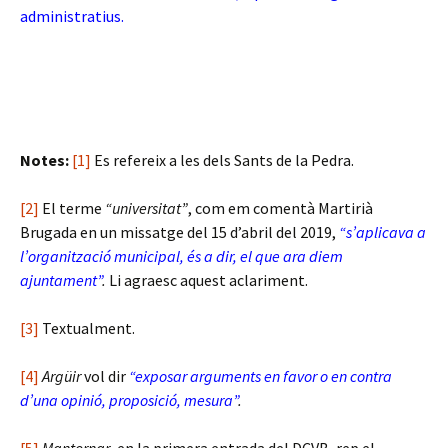
administratius.
Notes:
[1]
Es refereix a les dels Sants de la Pedra.
[2]
El terme
“universitat”
, com em comentà Martirià
Brugada en un missatge del 15 d’abril del 2019,
“s’aplicava a
l’organització municipal, és a dir, el que ara diem
ajuntament”
.
Li agraesc aquest aclariment.
[3]
Textualment.
[4]
Argüir
vol dir
“exposar arguments en favor o en contra
d’una opinió, proposició, mesura”
.