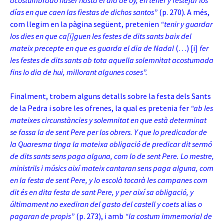
acostumbrado haser hasta el día de oy, en tener y festejar los
días en que caen las fiestas de dichos santos”
(p. 270). A més,
com llegim en la pàgina següent, pretenien
“tenir y guardar
los dies en que ca[i]guen les festes de dits
sants baix del
mateix precepte en que es guarda el dia de Nadal
(…) [i]
fer
les festes de dits sants ab tota aquella solemnitat acostumada
fins lo dia de hui, millorant algunes coses”.
Finalment, trobem alguns detalls sobre la festa dels Sants
de la Pedra i sobre les ofrenes, la qual es pretenia fer
“ab les
mateixes circunstàncies y solemnitat en que està determinat
se fassa la de sent Pere per los obrers. Y que lo predicador de
la Quaresma tinga la mateixa obligació de predicar dit sermó
de dits sants sens paga alguna, com lo de sent Pere. Lo mestre,
ministrils i músics així mateix cantaran sens paga alguna, com
en la festa de sent Pere, y lo escolà tocarà les campanes com
dit és en dita festa de sant Pere, y per així sa obligació, y
últimament no exediran del gasto del castell y coets
alias
o
pagaran de propis”
(p. 273), i amb
“la costum immemorial de