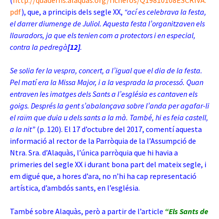
(
http://quaderns.alaquas.org/ficheros/Q19810108ESCRIVA.
pdf
)
, que, a principis dels segle XX,
“ací es celebrava la festa,
el darrer diumenge de Juliol. Aquesta festa l’organitzaven els
llauradors, ja que els tenien com a protectors i en especial,
contra la
pedregà
[12]
.
Se solia fer la vespra, concert, a l’igual que el dia de la festa.
Pel matí era la Missa Major, i a la vesprada la processó. Quan
entraven les imatges dels Sants a l’església es cantaven els
goigs. Després la gent s’abalançava sobre l’anda per agafar-li
el raïm que duia u dels sants a la mà. També, hi es feia castell,
a la nit”
(p. 120). El 17 d’octubre del 2017, comentí aquesta
informació al rector de la Parròquia de la l’Assumpció de
Ntra. Sra. d’Alaquàs, l’única parròquia que hi havia a
primeries del segle XX i durant bona part del mateix segle, i
em digué que, a hores d’ara, no n’hi ha cap representació
artística, d’ambdós sants, en l’església.
També sobre Alaquàs, però a partir de l’article
“Els Sants de