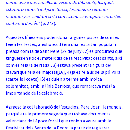
portar una o dos vedelles la vespra de dits sants, les quals
estaran a càrrech del jurat tercer, les quals se correran
mataran y es vendran en la
carnisseria sens repartir-ne en los
cantors ni demés”
(p. 273).
Aquestes línies ens poden donar algunes pistes de com es
feien les festes, aleshores: 1) era una festa tan popular i
preada com la de Sant Pere (29 de juny), 2) es procurava que
tinguessen lloc el mateix dia de la festivitat dels sants, així
com es feia la de Nadal, 3) estava present la figura del
clavari que feia de majoral
[16]
, 4) ja es feia ús de la pólvora
(castells i coets) i 5) es duien a terme amb molta
solemnitat, amb la línia Barroca, que remarcava més la
importància de la celebració.
Agraesc la col·laboració de l’estudiós, Pere Joan Hernandis,
perquè era la primera vegada que trobava documents
valencians de l’època foral i que tenien a veure amb la
festivitat dels Sants de la Pedra, a partir de registres