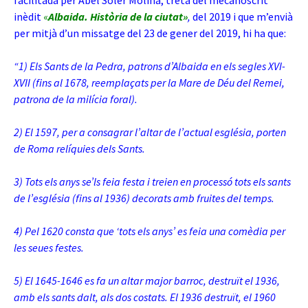
facilitada per Abel Soler Molina, treta del mecanoscrit
inèdit
«
Albaida. Història de la ciutat»
,
del 2019 i que m’envià
per mitjà d’un missatge del 23 de gener del 2019, hi ha que:
“1) Els Sants de la Pedra, patrons d’Albaida en els segles XVI-
XVII (fins al 1678, reemplaçats per la Mare de Déu del Remei,
patrona de la milícia foral).
2) El 1597, per a consagrar l’altar de l’actual església, porten
de Roma relíquies dels Sants.
3) Tots els anys se’ls feia festa i treien en processó tots els sants
de l’església (fins al 1936) decorats amb fruites del temps.
4) Pel 1620 consta que ‘tots els anys’ es feia una comèdia per
les seues festes.
5) El 1645-1646 es fa un altar major barroc, destruït el 1936,
amb els sants dalt, als dos costats. El 1936 destruït, el 1960