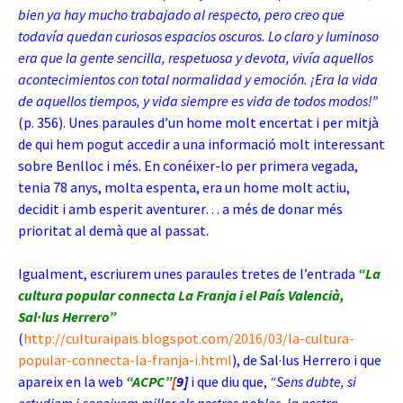
bien ya hay mucho trabajado al respecto, pero creo que
todavía quedan curiosos espacios oscuros. Lo claro y luminoso
era que la gente sencilla, respetuosa y devota, vivía aquellos
acontecimientos con total normalidad y emoción. ¡Era la vida
de aquellos tiempos, y vida siempre es vida de todos modos!”
(p. 356). Unes paraules d’un home molt encertat i per mitjà
de qui hem pogut accedir a una informació molt interessant
sobre Benlloc i més. En conéixer-lo per primera vegada,
tenia 78 anys, molta espenta, era un home molt actiu,
decidit i amb esperit aventurer… a més de donar més
prioritat al demà que al passat.
Igualment, escriurem unes paraules tretes de l’entrada
“La
cultura popular connecta La Franja i el País Valencià,
Sal·lus Herrero”
(
http://culturaipais.blogspot.com/2016/03/la-cultura-
popular-connecta-la-franja-i.html
)
, de Sal·lus Herrero i que
apareix en la web
“ACPC”
[
9]
i que diu que,
“Sens dubte, si