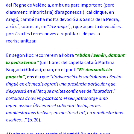
del Regne de València, amb una part important (però
clarament minoritària) d’aragonesos (i cal dir que, en
Aragó, també hi ha molta devoció als Sants de la Pedra,
això sí, sobretot, en “
la Franja”
), i que aquesta devoció es
portàs a les terres noves a repoblar i, de pas, a
recristianitzar.
En segon lloc recorrerem a l’obra
“Abdon i Senén, damunt
la pedra ferma”
(un llibret del capellà català Martirià
Brugada i Clotas), quan, en el punt
“Els dos sants i la
pagesia”
, ens diu que
“L’advocació als sants Abdon i Senén
tingué en els medis agraris una presència particular que
s’expressà en el fet que moltes confraries de llauradors i
hortolans s’havien posat sota el seu patronatge amb
repercussions òbvies en el calendari festiu, en les
manifestacions festives, en mostres d’art, en manifestacions
escrites…”
(p. 20).