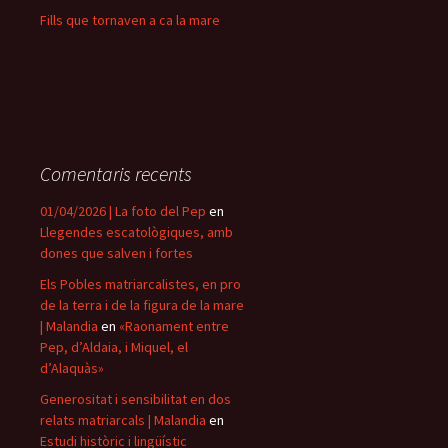
Fills que tornaven a ca la mare
Comentaris recents
01/04/2026 | La foto del Pep
en
Llegendes escatològiques, amb
dones que salven i fortes
Els Pobles matriarcalistes, en pro
de la terra i de la figura de la mare
| Malandia
en
«Raonament entre
Pep, d’Aldaia, i Miquel, el
d’Alaquàs»
Generositat i sensibilitat en dos
relats matriarcals | Malandia
en
Estudi històric i lingüístic