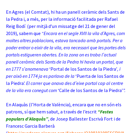
En Agres (el Comtat), hi ha un panell ceràmic dels Sants de
la Pedra i, a més, per la informació facilitada per Rafael
Reig Bodí (per mitjà d’un missatge del 21 de gener del
2019), sabem que
“Encara en el segle XVII la vila d’Agres, com
moltes altres poblacions, estava tancada amb portals. Per a
poder entrar o eixir de la vila, era necessari que les portes dels
portals estigueren obertes. En la zona on es troba l’actual
panell ceràmic dels Sants de la Pedra hi havia un portal, que
en 1777 s’anomenava
‘Portal de los Santos de la Piedra’
, i
per això en 1774 ja es parlava de la
‘Puerta de los Santos de
la Piedra’.
El carrer que anava des d’eixe portal cap al centre
de la vila era conegut com
‘Calle de los Santos de la Piedra’
”.
En Alaquàs (l’Horta de València), encara que no en són els
patrons, sí que hem sabut, a través de l’escrit
“Festes
populars d’Alaquàs”
, de Josep Ballester Escrivà Fort i de
Francesc Garcia Barberà