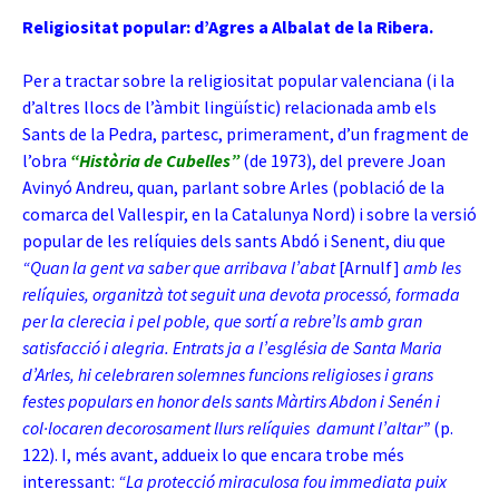
Religiositat popular: d’Agres a Albalat de la Ribera.
Per a tractar sobre la religiositat popular valenciana (i la
d’altres llocs de l’àmbit lingüístic) relacionada amb els
Sants de la Pedra, partesc, primerament, d’un fragment de
l’obra
“Història de Cubelles”
(de 1973), del prevere Joan
Avinyó Andreu, quan, parlant sobre Arles (població de la
comarca del Vallespir, en la Catalunya Nord) i sobre la versió
popular de les relíquies dels sants Abdó i Senent, diu que
“Quan la gent va saber que arribava l’abat
[Arnulf]
amb les
relíquies, organitzà tot seguit una devota processó, formada
per la clerecia i pel poble, que sortí a rebre’ls amb gran
satisfacció i alegria. Entrats ja a l’església de Santa Maria
d’Arles, hi celebraren solemnes funcions religioses i grans
festes populars en honor dels sants Màrtirs Abdon i Senén i
col·locaren decorosament llurs relíquies damunt l’altar”
(p.
122). I, més avant, addueix lo que encara trobe més
interessant:
“La protecció miraculosa fou immediata puix