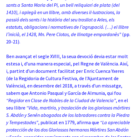
sants a Santa Maria del Pi, un bell reliquiari de plata (del
1410), i aplegà en un llibre, amb diverses il·lustracions, la
passió dels sants i la història del seu trasllat a Arles, els
estatuts, obligacions i normatives de l’agrupació. (…) el llibre
l’inicià, el 1428, Mn. Pere Clotas, de llinatge empordanès”
(pp.
20-21).
Ben avançat el segle XVIII, la seua devoció devia estar molt
estesa i, d’una manera especial, pel Regne de València. Així,
i, partint d’un document facilitat per Enric Cuenca Yxeres
(de la Regidoria de Cultura Festiva, de l’Ajuntament de
València), en desembre del 2018, a través d’un missatge,
sabem que Antonio Pasqual y García de Almunia, qui fou
“Regidor en Clase de Nobles de la Ciudad de Valencia”
, en el
seu llibre
“Vida, martirio, y traslación de los gloriosos mártires
S. Abdón y Senén abogados de los labradores contra la Piedra
y Tempestades”
, publicat en 1779, afirma que
“La apreciable
protección de los dos Gloriossos hermanos Mártires San Abdón