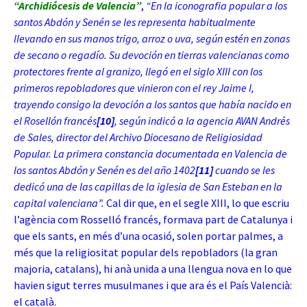
“Archidiócesis de Valencia”
,
“En la iconografia popular a los
santos Abdón y Senén se les representa habitualmente
llevando en sus manos trigo, arroz o uva, según estén en zonas
de secano o regadío. Su devoción en tierras valencianas como
protectores frente al granizo, llegó en el siglo XIII con los
primeros repobladores que vinieron con el rey Jaime I,
trayendo consigo la devoción a los santos que había nacido en
el Rosellón francés
[10]
, según indicó a la agencia AVAN Andrés
de Sales, director del Archivo Diocesano de Religiosidad
Popular. La primera constancia documentada en Valencia de
los santos Abdón y Senén es del año 1402
[11]
cuando se les
dedicó una de las capillas de la iglesia de San Esteban en la
capital valenciana”.
Cal dir que, en el segle XIII, lo que escriu
l’agència com Rosselló francés, formava part de Catalunya i
que els sants, en més d’una ocasió, solen portar palmes, a
més que la religiositat popular dels repobladors (la gran
majoria,
catalans), hi anà unida a una llengua nova en lo que
havien sigut terres musulmanes i que ara és el País Valencià:
el català.