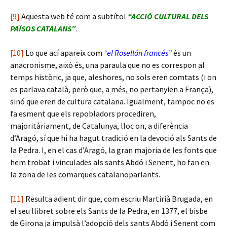
[9]
Aquesta web té com a subtítol
“ACCIÓ CULTURAL DELS
PAÏSOS CATALANS”
.
[10]
Lo que ací apareix com
“el Rosellón francés”
és un
anacronisme, això és, una paraula que no es correspon al
temps històric, ja que, aleshores, no sols eren comtats (i on
es parlava català, però que, a més, no pertanyien a França),
sinó que eren de cultura catalana. Igualment, tampoc no es
fa esment que els repobladors procediren,
majoritàriament, de Catalunya, lloc on, a diferència
d’Aragó, sí que hi ha hagut tradició en la devoció als Sants de
la Pedra. I, en el cas d’Aragó, la gran majoria de les fonts que
hem trobat i vinculades als sants Abdó i Senent, ho fan en
la zona de les comarques catalanoparlants.
[11]
Resulta adient dir que, com escriu Martirià Brugada, en
el seu llibret sobre els Sants de la Pedra, en 1377, el bisbe
de Girona ja impulsà l’adopció dels sants Abdó i Senent com