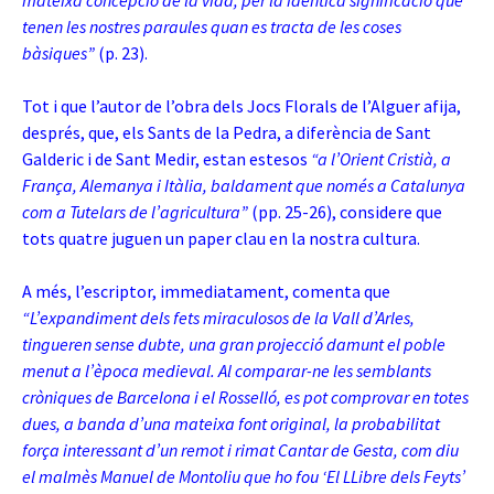
mateixa concepció de la vida, per la idèntica significació que
tenen les nostres paraules quan es tracta de les coses
bàsiques”
(p. 23).
Tot i que l’autor de l’obra dels Jocs Florals de l’Alguer afija,
després, que, els Sants de la Pedra, a diferència de Sant
Galderic i de Sant Medir, estan estesos
“a l’Orient Cristià, a
França, Alemanya i Itàlia, baldament que només a Catalunya
com a Tutelars de l’agricultura”
(pp. 25-26), considere que
tots quatre juguen un paper clau en la nostra cultura.
A més, l’escriptor, immediatament, comenta que
“L’expandiment dels fets miraculosos de la Vall d’Arles,
tingueren sense dubte, una gran projecció damunt el poble
menut a l’època medieval. Al comparar-ne les semblants
cròniques de Barcelona i el Rosselló, es pot comprovar en totes
dues, a banda d’una mateixa font original, la probabilitat
força interessant d’un remot i rimat Cantar de Gesta, com diu
el malmès Manuel de Montoliu que ho fou ‘El LLibre dels Feyts’