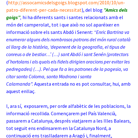
(
http://assocamicsdelsgoigs.blogspot.com/2010/10/un-
patro-diferent-per-cada-necessitat
), del blog
”Amics dels
goigs”
,
hi ha diferents sants i santes relacionats amb el
món del camperolat, tot i que això no sol aparéixer en
informació sobre els sants Abdó i Senent:
“Enric Bartrina va
enumerar alguns dels nombrosos patrons del món rural català
al llarg de la història, ‘depenent de la geografia, el tipus de
conreus o de bestiar…’ (…) sant Abdó i sant Senén (protectors
d’hortolans i als quals els fidels dirigien oracions per evitar les
pedregades) (…). Pel que fa a les patrones de la pagesia, va
citar santa Coloma, santa Madrona i santa
Calamanda”.
Aquesta entrada no es pot consultar, hui, amb
aquest enllaç.
I, ara sí, exposarem, per orde alfabètic de les poblacions, la
informació recollida. Començarem pel País Valencià,
passarem a Catalunya, després viatjarem a les Illes Balears,
tot seguit ens endinsarem en la Catalunya Nord, a
continuació ens traslladarem a Aragó i, finalment,