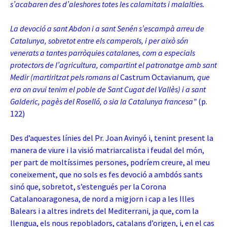
s’acabaren des d’aleshores totes les calamitats i malalties.
La devoció a sant Abdon i a sant Senén s’escampà arreu de
Catalunya, sobretot entre els camperols, i per això són
venerats a tantes parròquies catalanes, com a especials
protectors de l’agricultura, compartint el patronatge amb sant
Medir (martiritzat pels romans al
Castrum Octavianum
, que
era on avui tenim el poble de Sant Cugat del Vallès) i a sant
Galderic, pagès del Roselló, o sia la Catalunya francesa”
(p.
122)
Des d’aquestes línies del Pr. Joan Avinyó i, tenint present la
manera de viure i la visió matriarcalista i feudal del món,
per part de moltíssimes persones, podríem creure, al meu
coneixement, que no sols es fes devoció a ambdós sants
sinó que, sobretot, s’estengués per la Corona
Catalanoaragonesa, de nord a migjorn i cap a les Illes
Balears i a altres indrets del Mediterrani, ja que, com la
llengua, els nous repobladors, catalans d’origen, i, en el cas