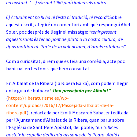
reconstruït. (…) són del 1960 però imiten els antics.
6) Actualment no hi ha ni festa ni tradició, ni record”.
Sobre
aquest escrit, afegiré un comentari amb què responguí Abel
Soler, poc després de llegir el missatge:
“tenir present
aquests sants és fer un pont de plata a la nostra cultura, de
tipus matriarcal. Parle de la valenciana, d’arrels catalanes”.
Com a curiositat, direm que es feia una comèdia, acte poc
habitual en les fonts que hem consultat
.
En Albalat de la Ribera (la Ribera Baixa), com podem llegir
en la guia de butxaca
“
Una passejada per Albalat”
(
https://riberaturisme.es/wp-
content/uploads/2016/12/Passejada-albalat-de-la-
ribera.pdf
), redactada per Emili Moscardó Sabater i editada
per l’Ajuntament d’Albalat de la Ribera, quan parla sobre
l’Església de Sant Pere Apòstol, del poble
, “en 1688 es
basteix la capella dedicada als sants de la Pedra, Abdó i