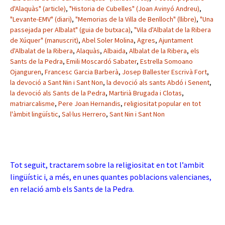
d'Alaquàs" (article)
,
"Historia de Cubelles" (Joan Avinyó Andreu)
,
"Levante-EMV" (diari)
,
"Memorias de la Villa de Benlloch" (llibre)
,
"Una
passejada per Albalat" (guia de butxaca)
,
"Vila d'Albalat de la Ribera
de Xúquer" (manuscrit)
,
Abel Soler Molina
,
Agres
,
Ajuntament
d'Albalat de la Ribera
,
Alaquàs
,
Albaida
,
Albalat de la Ribera
,
els
Sants de la Pedra
,
Emili Moscardó Sabater
,
Estrella Somoano
Ojanguren
,
Francesc Garcia Barberà
,
Josep Ballester Escrivà Fort
,
la devoció a Sant Nin i Sant Non
,
la devoció als sants Abdó i Senent
,
la devoció als Sants de la Pedra
,
Martirià Brugada i Clotas
,
matriarcalisme
,
Pere Joan Hernandis
,
religiositat popular en tot
l'àmbit lingüístic
,
Sal·lus Herrero
,
Sant Nin i Sant Non
Tot seguit, tractarem sobre la religiositat en tot l’ambit
lingüístic i, a més, en unes quantes poblacions valencianes,
en relació amb els Sants de la Pedra.