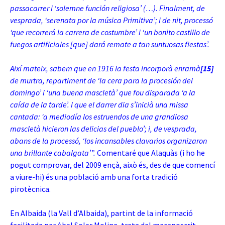
passacarrer i ‘solemne función religiosa’ (…). Finalment, de
vesprada, ‘serenata por la música Primitiva’; i de nit, processó
‘que recorrerá la carrera de costumbre’ i ‘un bonito castillo de
fuegos
artificiales [que] dará remate a tan suntuosas fiestas’.
Així mateix, sabem que en 1916 la festa incorporà enramà
[15]
de murtra, repartiment de ‘la cera para la procesión del
domingo’ i ‘una buena mascletà’ que fou disparada ‘a la
caída de la tarde’. I que el darrer dia s’inicià una missa
cantada: ‘a mediodía los estruendos de una grandiosa
mascletà hicieron las delicias del pueblo’; i, de vesprada,
abans de la processó, ‘los incansables clavarios organizaron
una brillante cabalgata’”.
Comentaré que Alaquàs (i ho he
pogut comprovar, del 2009 ençà, això és, des de que comencí
a viure-hi) és una població amb una forta tradició
pirotècnica.
En Albaida (la Vall d’Albaida), partint de la informació