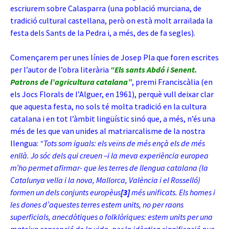
escriurem sobre Calasparra (una població murciana, de
tradició cultural castellana, però on està molt arraïlada la
festa dels Sants de la Pedra i, a més, des de fa segles).
Començarem per unes línies de Josep Pla que foren escrites
per l’autor de l’obra literària
“Els sants Abdó i Senent.
Patrons de l’agricultura catalana”
, premi Franciscàlia (en
els Jocs Florals de l’Alguer, en 1961), perquè vull deixar clar
que aquesta festa, no sols té molta tradició en la cultura
catalana i en tot l’àmbit lingüístic sinó que, a més, n’és una
més de les que van unides al matriarcalisme de la nostra
llengua:
“Tots som iguals: els veïns de més ençà els de més
enllà. Jo sóc dels qui creuen –i la meva experiència europea
m’ho permet afirmar- que les terres de llengua catalana (la
Catalunya vella i la nova, Mallorca, València i el Rosselló)
formen un dels conjunts europèus
[3]
més unificats. Els homes i
les dones d’aquestes terres estem units, no per raons
superficials, anecdòtiques o folklòriques: estem units per una