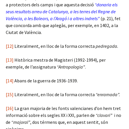
a protectors dels camps i que aquesta decisió
“donaria els
seus resultats arreu de Catalunya, a les terres del Regne de
València, a les Balears, a l’Aragó i a altres indrets”
(p. 21), fet
que concorda amb que aplegàs, per exemple, en 1402, a la
Ciutat de València.
[12]
Literalment, en lloc de la forma correcta
pedregada.
[13]
Històrica mestra de Magisteri (1992-1994), per
exemple, de l’assignatura
“Antropologia”
.
[14]
Abans de la guerra de 1936-1939.
[15]
Literalment, en lloc de la forma correcta
“enramada”.
[16]
La gran majoria de les fonts valencianes d’on hem tret
informació sobre els segles XX i XXI, parlen de
“clavari”
i no
de
“majoral”
, dos térmens que, en aquest sentit, són