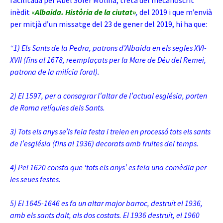
facilitada per Abel Soler Molina, treta del mecanoscrit
inèdit
«
Albaida. Història de la ciutat»
,
del 2019 i que m’envià
per mitjà d’un missatge del 23 de gener del 2019, hi ha que:
“1) Els Sants de la Pedra, patrons d’Albaida en els segles XVI-
XVII (fins al 1678, reemplaçats per la Mare de Déu del Remei,
patrona de la milícia foral).
2) El 1597, per a consagrar l’altar de l’actual església, porten
de Roma relíquies dels Sants.
3) Tots els anys se’ls feia festa i treien en processó tots els sants
de l’església (fins al 1936) decorats amb fruites del temps.
4) Pel 1620 consta que ‘tots els anys’ es feia una comèdia per
les seues festes.
5) El 1645-1646 es fa un altar major barroc, destruït el 1936,
amb els sants dalt, als dos costats. El 1936 destruït, el 1960