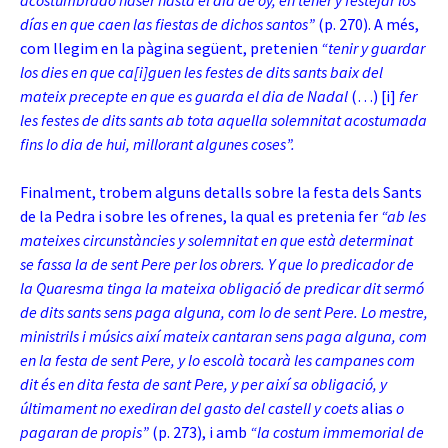
acostumbrado haser hasta el día de oy, en tener y festejar los
días en que caen las fiestas de dichos santos”
(p. 270). A més,
com llegim en la pàgina següent, pretenien
“tenir y guardar
los dies en que ca[i]guen les festes de dits
sants baix del
mateix precepte en que es guarda el dia de Nadal
(…) [i]
fer
les festes de dits sants ab tota aquella solemnitat acostumada
fins lo dia de hui, millorant algunes coses”.
Finalment, trobem alguns detalls sobre la festa dels Sants
de la Pedra i sobre les ofrenes, la qual es pretenia fer
“ab les
mateixes circunstàncies y solemnitat en que està determinat
se fassa la de sent Pere per los obrers. Y que lo predicador de
la Quaresma tinga la mateixa obligació de predicar dit sermó
de dits sants sens paga alguna, com lo de sent Pere. Lo mestre,
ministrils i músics així mateix cantaran sens paga alguna, com
en la festa de sent Pere, y lo escolà tocarà les campanes com
dit és en dita festa de sant Pere, y per així sa obligació, y
últimament no exediran del gasto del castell y coets
alias
o
pagaran de propis”
(p. 273), i amb
“la costum immemorial de