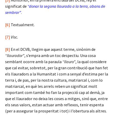
[5]
Mantornar
, en la primera entrada del DCVB, rep el
significat de
“donar la segona llaurada a la terra, abans de
sembrar”
.
[6]
Textualment.
[7]
Visc.
[8]
En el DCVB, llegim que aquest terme, sinònim de
“llaurador”
, s’empra amb un toc despectiu. Una cosa
semblant ocorre amb la paraula
“llauro”
, la qual considere
que cal evitar, sobretot, per la gran contribució que han fet
els llauradors a la Humanitat i com a senyal d’estima per la
terra i, de pas, per la nostra cultura, matriarcal i, com lo
matriarcal, en què les arrels reben un significat molt
important com també ho fan la projecció cap al demà, ja
que el llaurador no deixa les coses a mitges, sinó que, entre
els seus valors, estan actuar amb reflexos, tenir espenta
(per a assegurar la prosperitat i tot) i l’obertura als altres.