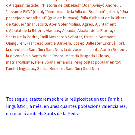
d'Alaquàs" (article)
,
"Historia de Cubelles" (Joan Avinyó Andreu)
,
"Levante-EMV" (diari)
,
"Memorias de la Villa de Benlloch" (llibre)
,
"Una
passejada per Albalat" (guia de butxaca)
,
"Vila d'Albalat de la Ribera
de Xúquer" (manuscrit)
,
Abel Soler Molina
,
Agres
,
Ajuntament
d'Albalat de la Ribera
,
Alaquàs
,
Albaida
,
Albalat de la Ribera
,
els
Sants de la Pedra
,
Emili Moscardó Sabater
,
Estrella Somoano
Ojanguren
,
Francesc Garcia Barberà
,
Josep Ballester Escrivà Fort
,
la devoció a Sant Nin i Sant Non
,
la devoció als sants Abdó i Senent
,
la devoció als Sants de la Pedra
,
Martirià Brugada i Clotas
,
matriarcalisme
,
Pere Joan Hernandis
,
religiositat popular en tot
l'àmbit lingüístic
,
Sal·lus Herrero
,
Sant Nin i Sant Non
Tot seguit, tractarem sobre la religiositat en tot l’ambit
lingüístic i, a més, en unes quantes poblacions valencianes,
en relació amb els Sants de la Pedra.