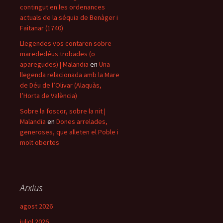
contingut en les ordenances
actuals de la séquia de Benàger i
Faitanar (1740)
Llegendes vos contaren sobre
marededéus trobades (o
aparegudes) | Malandia
en
Una
llegenda relacionada amb la Mare
de Déu de l’Olivar (Alaquàs,
l’Horta de València)
Sobre la foscor, sobre la nit |
Malandia
en
Dones arrelades,
generoses, que alleten el Poble i
molt obertes
Arxius
agost 2026
juliol 2026