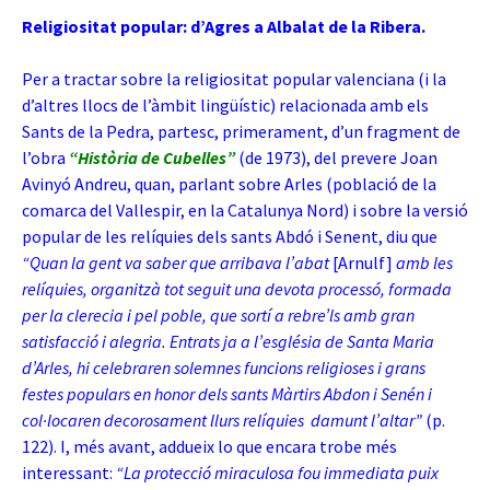
Religiositat popular: d’Agres a Albalat de la Ribera.
Per a tractar sobre la religiositat popular valenciana (i la
d’altres llocs de l’àmbit lingüístic) relacionada amb els
Sants de la Pedra, partesc, primerament, d’un fragment de
l’obra
“Història de Cubelles”
(de 1973), del prevere Joan
Avinyó Andreu, quan, parlant sobre Arles (població de la
comarca del Vallespir, en la Catalunya Nord) i sobre la versió
popular de les relíquies dels sants Abdó i Senent, diu que
“Quan la gent va saber que arribava l’abat
[Arnulf]
amb les
relíquies, organitzà tot seguit una devota processó, formada
per la clerecia i pel poble, que sortí a rebre’ls amb gran
satisfacció i alegria. Entrats ja a l’església de Santa Maria
d’Arles, hi celebraren solemnes funcions religioses i grans
festes populars en honor dels sants Màrtirs Abdon i Senén i
col·locaren decorosament llurs relíquies damunt l’altar”
(p.
122). I, més avant, addueix lo que encara trobe més
interessant:
“La protecció miraculosa fou immediata puix