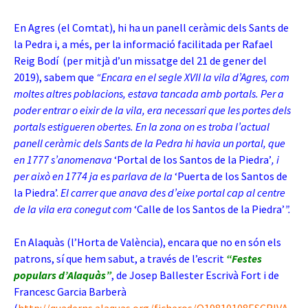
En Agres (el Comtat), hi ha un panell ceràmic dels Sants de
la Pedra i, a més, per la informació facilitada per Rafael
Reig Bodí (per mitjà d’un missatge del 21 de gener del
2019), sabem que
“Encara en el segle XVII la vila d’Agres, com
moltes altres poblacions, estava tancada amb portals. Per a
poder entrar o eixir de la vila, era necessari que les portes dels
portals estigueren obertes. En la zona on es troba l’actual
panell ceràmic dels Sants de la Pedra hi havia un portal, que
en 1777 s’anomenava
‘Portal de los Santos de la Piedra’
, i
per això en 1774 ja es parlava de la
‘Puerta de los Santos de
la Piedra’.
El carrer que anava des d’eixe portal cap al centre
de la vila era conegut com
‘Calle de los Santos de la Piedra’
”.
En Alaquàs (l’Horta de València), encara que no en són els
patrons, sí que hem sabut, a través de l’escrit
“Festes
populars d’Alaquàs”
, de Josep Ballester Escrivà Fort i de
Francesc Garcia Barberà