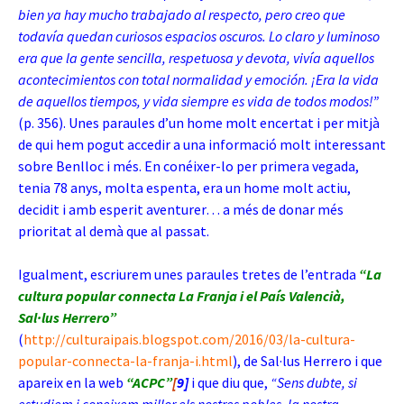
bien ya hay mucho trabajado al respecto, pero creo que
todavía quedan curiosos espacios oscuros. Lo claro y luminoso
era que la gente sencilla, respetuosa y devota, vivía aquellos
acontecimientos con total normalidad y emoción. ¡Era la vida
de aquellos tiempos, y vida siempre es vida de todos modos!”
(p. 356). Unes paraules d’un home molt encertat i per mitjà
de qui hem pogut accedir a una informació molt interessant
sobre Benlloc i més. En conéixer-lo per primera vegada,
tenia 78 anys, molta espenta, era un home molt actiu,
decidit i amb esperit aventurer… a més de donar més
prioritat al demà que al passat.
Igualment, escriurem unes paraules tretes de l’entrada
“La
cultura popular connecta La Franja i el País Valencià,
Sal·lus Herrero”
(
http://culturaipais.blogspot.com/2016/03/la-cultura-
popular-connecta-la-franja-i.html
)
, de Sal·lus Herrero i que
apareix en la web
“ACPC”
[
9]
i que diu que,
“Sens dubte, si