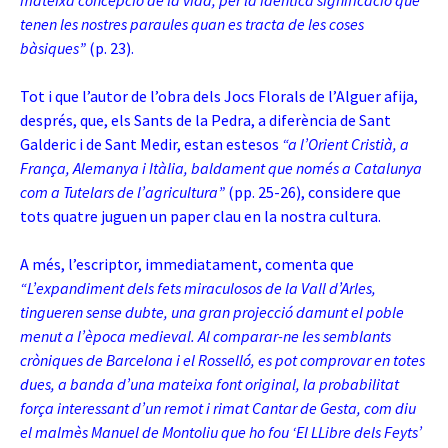
mateixa concepció de la vida, per la idèntica significació que
tenen les nostres paraules quan es tracta de les coses
bàsiques”
(p. 23).
Tot i que l’autor de l’obra dels Jocs Florals de l’Alguer afija,
després, que, els Sants de la Pedra, a diferència de Sant
Galderic i de Sant Medir, estan estesos
“a l’Orient Cristià, a
França, Alemanya i Itàlia, baldament que només a Catalunya
com a Tutelars de l’agricultura”
(pp. 25-26), considere que
tots quatre juguen un paper clau en la nostra cultura.
A més, l’escriptor, immediatament, comenta que
“L’expandiment dels fets miraculosos de la Vall d’Arles,
tingueren sense dubte, una gran projecció damunt el poble
menut a l’època medieval. Al comparar-ne les semblants
cròniques de Barcelona i el Rosselló, es pot comprovar en totes
dues, a banda d’una mateixa font original, la probabilitat
força interessant d’un remot i rimat Cantar de Gesta, com diu
el malmès Manuel de Montoliu que ho fou ‘El LLibre dels Feyts’