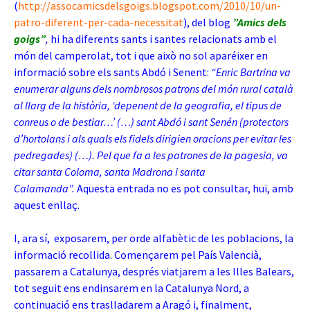
(
http://assocamicsdelsgoigs.blogspot.com/2010/10/un-
patro-diferent-per-cada-necessitat
), del blog
”Amics dels
goigs”
,
hi ha diferents sants i santes relacionats amb el
món del camperolat, tot i que això no sol aparéixer en
informació sobre els sants Abdó i Senent:
“Enric Bartrina va
enumerar alguns dels nombrosos patrons del món rural català
al llarg de la història, ‘depenent de la geografia, el tipus de
conreus o de bestiar…’ (…) sant Abdó i sant Senén (protectors
d’hortolans i als quals els fidels dirigien oracions per evitar les
pedregades) (…). Pel que fa a les patrones de la pagesia, va
citar santa Coloma, santa Madrona i santa
Calamanda”.
Aquesta entrada no es pot consultar, hui, amb
aquest enllaç.
I, ara sí, exposarem, per orde alfabètic de les poblacions, la
informació recollida. Començarem pel País Valencià,
passarem a Catalunya, després viatjarem a les Illes Balears,
tot seguit ens endinsarem en la Catalunya Nord, a
continuació ens traslladarem a Aragó i, finalment,