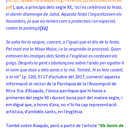
(
http://quaderns.alaquas.org/ficheros/Q19810108ESCRIVA.
pdf
)
, que, a principis dels segle XX,
“ací es celebrava la festa,
el darrer diumenge de Juliol. Aquesta festa l’organitzaven els
llauradors, ja que els tenien com a protectors i en especial,
contra la
pedregà
[12]
.
Se solia fer la vespra, concert, a l’igual que el dia de la festa.
Pel matí era la Missa Major, i a la vesprada la processó. Quan
entraven les imatges dels Sants a l’església es cantaven els
goigs. Després la gent s’abalançava sobre l’anda per agafar-li
el raïm que duia u dels sants a la mà. També, hi es feia castell,
a la nit”
(p. 120). El 17 d’octubre del 2017, comentí aquesta
informació al rector de la Parròquia de la l’Assumpció de
Ntra. Sra. d’Alaquàs, l’única parròquia que hi havia a
primeries del segle XX i durant bona part del mateix segle, i
em digué que, a hores d’ara, no n’hi ha cap representació
artística, d’ambdós sants, en l’església.
També sobre Alaquàs, però a partir de l’article
“Els Sants de