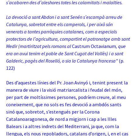
s’acabaren des d’aleshores totes les calamitats i malalties.
La devoció a sant Abdon i a sant Senén s’escampà arreu de
Catalunya, sobretot entre els camperols, i per això són
venerats a tantes parròquies catalanes, com a especials
protectors de l’agricultura, compartint el patronatge amb sant
Medir (martiritzat pels romans al
Castrum Octavianum
, que
era on avui tenim el poble de Sant Cugat del Vallès) i a sant
Galderic, pagès del Roselló, o sia la Catalunya francesa”
(p.
122)
Des d’aquestes línies del Pr. Joan Avinyó i, tenint present la
manera de viure i la visió matriarcalista i feudal del món,
per part de moltíssimes persones, podríem creure, al meu
coneixement, que no sols es fes devoció a ambdós sants
sinó que, sobretot, s’estengués per la Corona
Catalanoaragonesa, de nord a migjorn i cap a les Illes
Balears i a altres indrets del Mediterrani, ja que, com la
llengua, els nous repobladors, catalans d’origen, i, en el cas