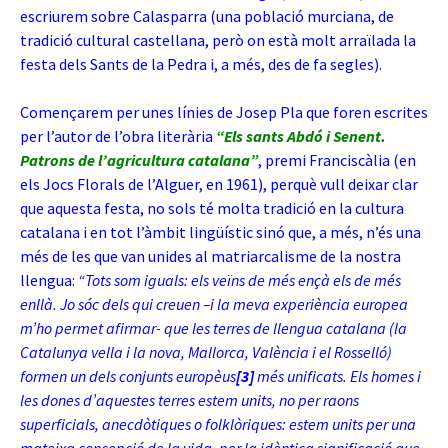
escriurem sobre Calasparra (una població murciana, de
tradició cultural castellana, però on està molt arraïlada la
festa dels Sants de la Pedra i, a més, des de fa segles).
Començarem per unes línies de Josep Pla que foren escrites
per l’autor de l’obra literària
“Els sants Abdó i Senent.
Patrons de l’agricultura catalana”
, premi Franciscàlia (en
els Jocs Florals de l’Alguer, en 1961), perquè vull deixar clar
que aquesta festa, no sols té molta tradició en la cultura
catalana i en tot l’àmbit lingüístic sinó que, a més, n’és una
més de les que van unides al matriarcalisme de la nostra
llengua:
“Tots som iguals: els veïns de més ençà els de més
enllà. Jo sóc dels qui creuen –i la meva experiència europea
m’ho permet afirmar- que les terres de llengua catalana (la
Catalunya vella i la nova, Mallorca, València i el Rosselló)
formen un dels conjunts europèus
[3]
més unificats. Els homes i
les dones d’aquestes terres estem units, no per raons
superficials, anecdòtiques o folklòriques: estem units per una