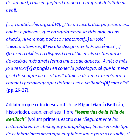
de Jaume I, i que els joglars l’anirien escampant dels Pirineus
avall.
(…) També se’ns argüirà
[4]
. ¿I fer advocats dels pagesos a uns
nobles o prínceps, que no agafaren en sa vida mai, ni una
aixada, ni veremat, podat o mantornat
[5]
un solc?
‘Inescrutables son
[6]
els alts designis de la Providència’ [.]
Quan ella així ho ha disposat i no hi ha en els nostres països
devoció de més arrel i ferma unitat que aquesta. A més a més
jo que vixc
[7]
a pagés i en conec la psicologia, sé que la meva
gent de sempre ha estat molt ufanosa de tenir tan enlairats i
coronats personatges per Patrons i no a un llaurici
[8]
com ells”
(pp. 26-27).
Adduirem que coincidesc amb José Miguel García Beltrán,
historiador, quan, en el seu llibre
“Memorias de la Villa de
Benlloch”
(volum primer), escriu que
“Seguramente los
historiadores, los etnólogos y antropólogos, tienen en este tipo
de celebraciones un campo muy interesante para su estudio, si