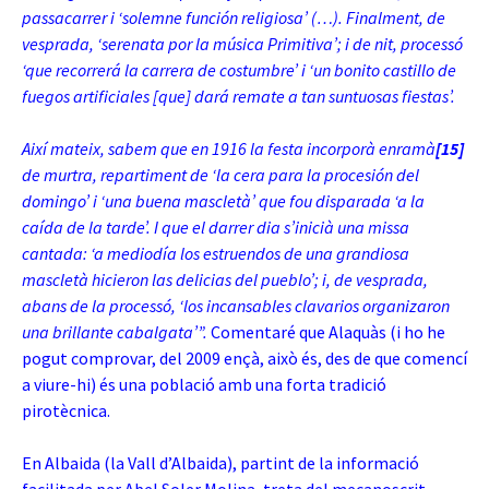
passacarrer i ‘solemne función religiosa’ (…). Finalment, de
vesprada, ‘serenata por la música Primitiva’; i de nit, processó
‘que recorrerá la carrera de costumbre’ i ‘un bonito castillo de
fuegos
artificiales [que] dará remate a tan suntuosas fiestas’.
Així mateix, sabem que en 1916 la festa incorporà enramà
[15]
de murtra, repartiment de ‘la cera para la procesión del
domingo’ i ‘una buena mascletà’ que fou disparada ‘a la
caída de la tarde’. I que el darrer dia s’inicià una missa
cantada: ‘a mediodía los estruendos de una grandiosa
mascletà hicieron las delicias del pueblo’; i, de vesprada,
abans de la processó, ‘los incansables clavarios organizaron
una brillante cabalgata’”.
Comentaré que Alaquàs (i ho he
pogut comprovar, del 2009 ençà, això és, des de que comencí
a viure-hi) és una població amb una forta tradició
pirotècnica.
En Albaida (la Vall d’Albaida), partint de la informació