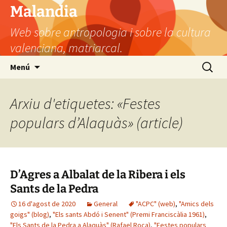
Vés
Malandia
al
Web sobre antropologia i sobre la cultura
contingut
valenciana, matriarcal.
Cerca:
Menú
Arxiu d'etiquetes: «Festes
populars d’Alaquàs» (article)
D’Agres a Albalat de la Ribera i els
Sants de la Pedra
16 d'agost de 2020
General
"ACPC" (web)
,
"Amics dels
goigs" (blog)
,
"Els sants Abdó i Senent" (Premi Franciscàlia 1961)
,
"Els Sants de la Pedra a Alaquàs" (Rafael Roca)
,
"Festes populars