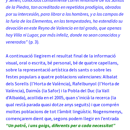
y Senén, conocidos comúnmente con el renombre de los Santos
de la Piedra, tan acreditada en repetidos prodigios, obrados
por su intercesión, para librar a los hombres, y a los campos de
la furia de los Elementos, en las tempestades, ha estendido su
devoción en este Reyno de Valencia en tal grado, que apenas
hay Villa ni Lugar, por más infeliz, donde no sean conocidos y
venerados”
(p. 3).
A continuació llegirem el resultat final de la informació
visual, oral o escrita, bé personal, bé de quatre capellans,
sobre la representació artística dels sants o sobre les
festes populars a quatre poblacions valencianes: Albalat
dels Sorells (l’Horta de València), Rafelbunyol (l’Horta de
València), Daimús (la Safor) i la Pobla del Duc (la Vall
d’Albaida), acollida en el 2005, quan s’inicià la recerca (la
qual restà parada quasi dotze anys seguits) i que comprén
moltes poblacions de tot l’àmbit lingüístic. Nogensmenys,
començarem dient que, segons podem llegir en l’entrada
“Un patró, i uns goigs, diferents per a cada necessitat”