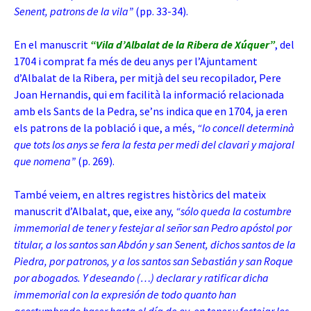
Senent, patrons de la vila”
(pp. 33-34).
En el manuscrit
“Vila d’Albalat de la Ribera de Xúquer”
, del
1704 i comprat fa més de deu anys per l’Ajuntament
d’Albalat de la Ribera, per mitjà del seu recopilador, Pere
Joan Hernandis, qui em facilità la informació relacionada
amb els Sants de la Pedra, se’ns indica que en 1704, ja eren
els patrons de la població i que, a més,
“lo concell determinà
que tots los anys se fera la festa per medi del clavari y majoral
que nomena”
(p. 269).
També veiem, en altres registres històrics del mateix
manuscrit d’Albalat, que, eixe any,
“sólo queda la costumbre
immemorial de tener y festejar al señor san Pedro apóstol por
titular, a los santos san Abdón y san Senent, dichos santos de la
Piedra, por patronos, y a los santos san Sebastián y san Roque
por abogados. Y deseando (…) declarar y ratificar dicha
immemorial con la expresión de todo quanto han