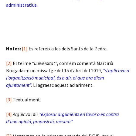
administratius.
Notes:
[1]
Es refereix a les dels Sants de la Pedra.
[2]
El terme
“universitat”
, com em comentà Martirià
Brugada en un missatge del 15 d’abril del 2019,
“s’aplicava a
l’organització municipal, és a dir, el que ara diem
ajuntament”
.
Li agraesc aquest aclariment.
[3]
Textualment.
[4]
Argüir
vol dir
“exposar arguments en favor o en contra
d’una opinió, proposició, mesura”
.