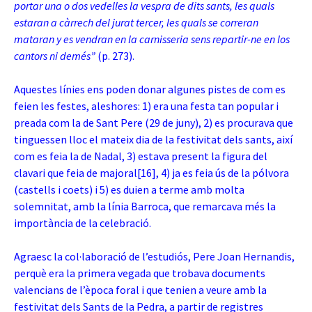
portar una o dos vedelles la vespra de dits sants, les quals
estaran a càrrech del jurat tercer, les quals se correran
mataran y es vendran en la
carnisseria sens repartir-ne en los
cantors ni demés”
(p. 273).
Aquestes línies ens poden donar algunes pistes de com es
feien les festes, aleshores: 1) era una festa tan popular i
preada com la de Sant Pere (29 de juny), 2) es procurava que
tinguessen lloc el mateix dia de la festivitat dels sants, així
com es feia la de Nadal, 3) estava present la figura del
clavari que feia de majoral
[16]
, 4) ja es feia ús de la pólvora
(castells i coets) i 5) es duien a terme amb molta
solemnitat, amb la línia Barroca, que remarcava més la
importància de la celebració.
Agraesc la col·laboració de l’estudiós, Pere Joan Hernandis,
perquè era la primera vegada que trobava documents
valencians de l’època foral i que tenien a veure amb la
festivitat dels Sants de la Pedra, a partir de registres