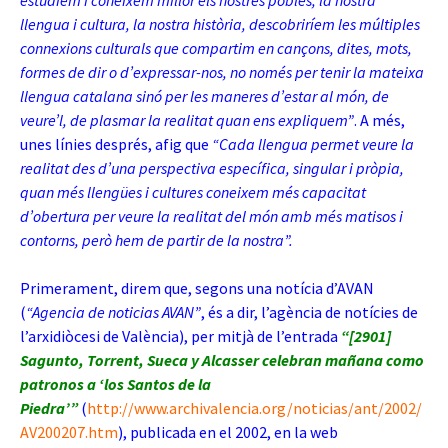
estudiem i coneixem millor els nostres pobles, la nostra
llengua i cultura, la nostra història, descobriríem les múltiples
connexions culturals que compartim en cançons, dites, mots,
formes de dir o d’expressar-nos, no només per tenir la mateixa
llengua catalana sinó per les maneres d’estar al món, de
veure’l, de plasmar la realitat quan ens expliquem”
. A més,
unes línies després, afig que
“Cada llengua permet veure la
realitat des d’una perspectiva específica, singular i pròpia,
quan més llengües i cultures coneixem més capacitat
d’obertura per veure la realitat del món amb més matisos i
contorns, però hem de partir de la nostra”.
Primerament, direm que, segons una notícia d’AVAN
(
“Agencia de not
icias AVAN”
, és a dir,
l’agència de notícies de
l’arxidiòcesi de València), per mitjà de l’entrada
“[2901]
Sagunto, Torrent, Sueca y Alcasser celebran mañana como
patronos a ‘los Santos de la
Piedra’”
(
http://www.archivalencia.org/noticias/ant/2002/
AV200207.htm
), publicada en el 2002, en la web