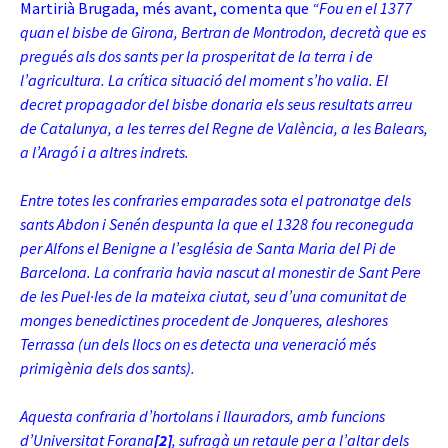
Martirià Brugada, més avant, comenta que
“Fou en el 1377
quan el bisbe de Girona, Bertran de Montrodon, decretà que es
pregués als dos sants per la prosperitat de la terra i de
l’agricultura. La crítica situació del moment s’ho valia. El
decret propagador del bisbe donaria els seus resultats arreu
de Catalunya, a les terres del Regne de València, a les Balears,
a l’Aragó i a altres indrets.
Entre totes les confraries emparades sota el patronatge dels
sants Abdon i Senén despunta la que el 1328 fou reconeguda
per Alfons el Benigne a l’església de Santa Maria del Pi de
Barcelona. La confraria havia nascut al monestir de Sant Pere
de les Puel·les de la mateixa ciutat, seu d’una comunitat de
monges benedictines procedent de Jonqueres, aleshores
Terrassa (un dels llocs on es detecta una veneració més
primigènia dels dos sants).
Aquesta confraria d’hortolans i llauradors, amb funcions
d’Universitat Forana
[2]
, sufragà un retaule per a l’altar dels