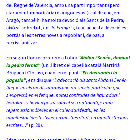
del Regne de València, amb una part important (però
clarament minoritària) d’aragonesos (i cal dir que, en
Aragó, també hi ha molta devoció als Sants de la Pedra,
això sí, sobretot, en “
la Franja”
), i que aquesta devoció es
portàs a les terres noves a repoblar i, de pas, a
recristianitzar.
En segon lloc recorrerem a l’obra
“Abdon i Senén, damunt
la pedra ferma”
(un llibret del capellà català Martirià
Brugada i Clotas), quan, en el punt
“Els dos sants i la
pagesia”
, ens diu que
“L’advocació als sants Abdon i Senén
tingué en els medis agraris una presència particular que
s’expressà en el fet que moltes confraries de llauradors i
hortolans s’havien posat sota el seu patronatge amb
repercussions òbvies en el calendari festiu, en les
manifestacions festives, en mostres d’art, en manifestacions
escrites…”
(p. 20).