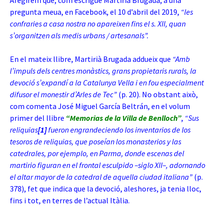
Afegirem que, com escrigué Martirià Brugada, a una
pregunta meua, en Facebook, el 10 d’abril del 2019,
“les
confraries a casa nostra no apareixen fins el s. XII, quan
s’organitzen als medis urbans / artesanals”.
En el mateix llibre, Martirià Brugada addueix que
“Amb
l’impuls dels centres monàstics, grans propietaris rurals, la
devoció s’expandí a la Catalunya Vella i en fou especialment
difusor el monestir d’Arles de Tec”
(p. 20). No obstant això,
com comenta José Miguel García
Beltrán, en el volum
primer del llibre
“Memorias de la Villa de Benlloch”
,
“Sus
reliquias
[1]
fueron engrandeciendo los inventarios de los
tesoros de reliquias, que poseían los monasterios y las
catedrales, por ejemplo, en Parma, donde escenas del
martirio figuran en el frontal esculpido –siglo XII–, adornando
el altar mayor de la catedral de aquella ciudad italiana”
(p.
378), fet que indica que la devoció, aleshores, ja tenia lloc,
fins i tot, en terres de l’actual Itàlia.