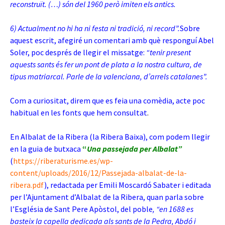
reconstruït. (…) són del 1960 però imiten els antics.
6) Actualment no hi ha ni festa ni tradició, ni record”.
Sobre
aquest escrit, afegiré un comentari amb què responguí Abel
Soler, poc després de llegir el missatge:
“tenir present
aquests sants és fer un pont de plata a la nostra cultura, de
tipus matriarcal. Parle de la valenciana, d’arrels catalanes”.
Com a curiositat, direm que es feia una comèdia, acte poc
habitual en les fonts que hem consultat
.
En Albalat de la Ribera (la Ribera Baixa), com podem llegir
en la guia de butxaca
“
Una passejada per Albalat”
(
https://riberaturisme.es/wp-
content/uploads/2016/12/Passejada-albalat-de-la-
ribera.pdf
), redactada per Emili Moscardó Sabater i editada
per l’Ajuntament d’Albalat de la Ribera, quan parla sobre
l’Església de Sant Pere Apòstol, del poble
, “en 1688 es
basteix la capella dedicada als sants de la Pedra, Abdó i