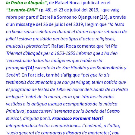
la Pedra a Alaquàs”
, de Rafael Roca i publicat en el
“Levante-EMV”
(p. 48), el 23 de juliol del 2019, i que vaig
rebre per part d’Estrella Somoano Ojanguren
[13]
, a través
d’un missatge del 26 de juliol del 2019, llegim que
“la festa
en honor seu se celebrava durant el darrer cap de setmana de
juliol i estava presidida per tres tipus d’actes: religiosos,
musicals i pirotècnics”.
Rafael Roca comenta que
“el Pla
Triennal d’Alaquàs per a 1953-1955 informa que s’havien
‘
reconstruido todas las imágenes que había en la
parroquia
[14]
excepto la de San Hipólito y los Santos Abdón y
Senén
”.
En l’article, també s’afig que
“pel que fa als
testimonis documentals que han pervingut, tenim notícia que
el programa de festes de 1906 en honor dels Sants de la Pedra
inclogué: ‘
entrà de la murta, en la que irán los clavarios
vestidos a la antigua usanza acompañados de la música
Primitiva’, passacarrer i ‘serenata por la banda del Centro
Musical, dirigida por D.
Francisco Forment Martí
interpretando selectas composiciones.
L’endemà, a l’alba,
‘
vuelo general de campanas y disparo de morteretes’
, nou