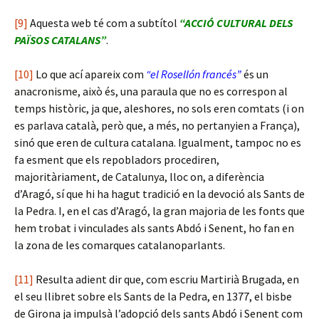
[9]
Aquesta web té com a subtítol
“ACCIÓ CULTURAL DELS
PAÏSOS CATALANS”
.
[10]
Lo que ací apareix com
“el Rosellón francés”
és un
anacronisme, això és, una paraula que no es correspon al
temps històric, ja que, aleshores, no sols eren comtats (i on
es parlava català, però que, a més, no pertanyien a França),
sinó que eren de cultura catalana. Igualment, tampoc no es
fa esment que els repobladors procediren,
majoritàriament, de Catalunya, lloc on, a diferència
d’Aragó, sí que hi ha hagut tradició en la devoció als Sants de
la Pedra. I, en el cas d’Aragó, la gran majoria de les fonts que
hem trobat i vinculades als sants Abdó i Senent, ho fan en
la zona de les comarques catalanoparlants.
[11]
Resulta adient dir que, com escriu Martirià Brugada, en
el seu llibret sobre els Sants de la Pedra, en 1377, el bisbe
de Girona ja impulsà l’adopció dels sants Abdó i Senent com