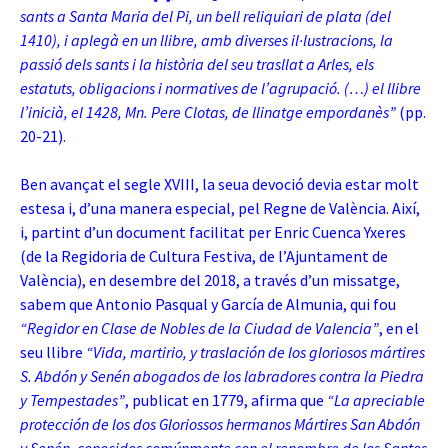
sants a Santa Maria del Pi, un bell reliquiari de plata (del
1410), i aplegà en un llibre, amb diverses il·lustracions, la
passió dels sants i la història del seu trasllat a Arles, els
estatuts, obligacions i normatives de l’agrupació. (…) el llibre
l’inicià, el 1428, Mn. Pere Clotas, de llinatge empordanès”
(pp.
20-21).
Ben avançat el segle XVIII, la seua devoció devia estar molt
estesa i, d’una manera especial, pel Regne de València. Així,
i, partint d’un document facilitat per Enric Cuenca Yxeres
(de la Regidoria de Cultura Festiva, de l’Ajuntament de
València), en desembre del 2018, a través d’un missatge,
sabem que Antonio Pasqual y García de Almunia, qui fou
“Regidor en Clase de Nobles de la Ciudad de Valencia”
, en el
seu llibre
“Vida, martirio, y traslación de los gloriosos mártires
S. Abdón y Senén abogados de los labradores contra la Piedra
y Tempestades”
, publicat en 1779, afirma que
“La apreciable
protección de los dos Gloriossos hermanos Mártires San Abdón