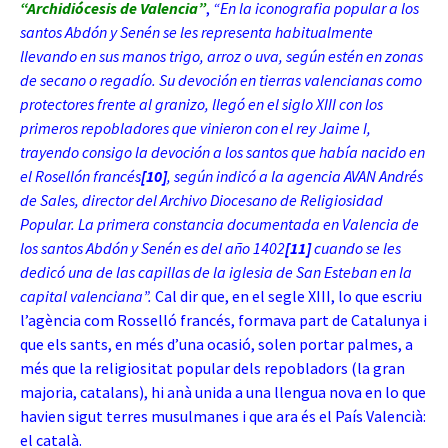
“Archidiócesis de Valencia”
,
“En la iconografia popular a los
santos Abdón y Senén se les representa habitualmente
llevando en sus manos trigo, arroz o uva, según estén en zonas
de secano o regadío. Su devoción en tierras valencianas como
protectores frente al granizo, llegó en el siglo XIII con los
primeros repobladores que vinieron con el rey Jaime I,
trayendo consigo la devoción a los santos que había nacido en
el Rosellón francés
[10]
, según indicó a la agencia AVAN Andrés
de Sales, director del Archivo Diocesano de Religiosidad
Popular. La primera constancia documentada en Valencia de
los santos Abdón y Senén es del año 1402
[11]
cuando se les
dedicó una de las capillas de la iglesia de San Esteban en la
capital valenciana”.
Cal dir que, en el segle XIII, lo que escriu
l’agència com Rosselló francés, formava part de Catalunya i
que els sants, en més d’una ocasió, solen portar palmes, a
més que la religiositat popular dels repobladors (la gran
majoria,
catalans), hi anà unida a una llengua nova en lo que
havien sigut terres musulmanes i que ara és el País Valencià:
el català.