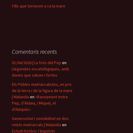
Fills que tornaven a ca la mare
Comentaris recents
01/04/2026 | La foto del Pep
en
Llegendes escatològiques, amb
dones que salven i fortes
Els Pobles matriarcalistes, en pro
de la terra i de la figura de la mare
| Malandia
en
«Raonament entre
Pep, d’Aldaia, i Miquel, el
d’Alaquàs»
Generositat i sensibilitat en dos
relats matriarcals | Malandia
en
Estudi històric i lingüístic