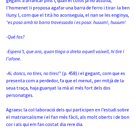
gegant a arrancar pins i, quan el colós ja ho assolia,
l’homenet li proposa agafar una barra de ferro i tirar-la ben
lluny. I, com que el tità ho aconseguia, el nan se les enginya,
“es posa amb la barra travessada i es posa: huuum!, huuum!
-Què fas?
-Espera’t, que ara, quan tinga a dreta aquell vaixell, hi tire i
l’afone.
-Ai, doncs, no tires, no tires!”
(p. 458) i el gegant
, com que es
presenta com a perdedor, fa que el menut, per mitjà de la
seua traça, haja guanyat la mà al més fort dels dos
personatges.
Agraesc la col·laboració dels qui participen en l’estudi sobre
el matriarcalisme i el fan més fàcil, als molt oberts i de bon
cor i als qui em fan costat dia rere dia.