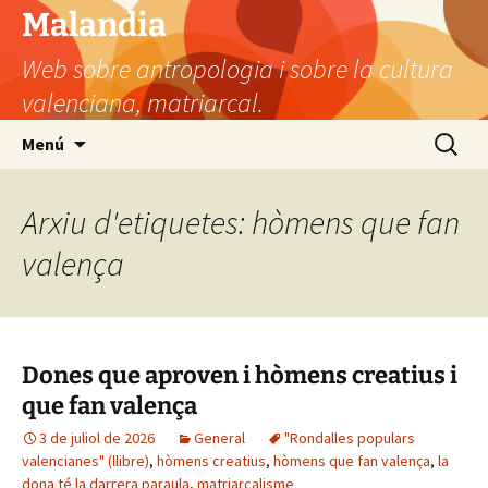
Vés
Malandia
al
Web sobre antropologia i sobre la cultura
contingut
valenciana, matriarcal.
Cerca:
Menú
Arxiu d'etiquetes: hòmens que fan
valença
Dones que aproven i hòmens creatius i
que fan valença
3 de juliol de 2026
General
"Rondalles populars
valencianes" (llibre)
,
hòmens creatius
,
hòmens que fan valença
,
la
dona té la darrera paraula
,
matriarcalisme