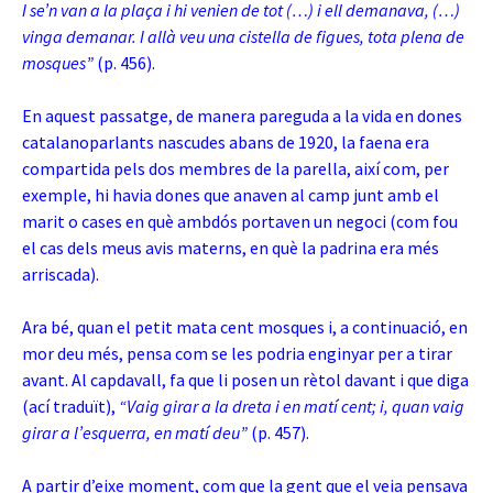
I se’n van a la plaça i hi venien de tot (…) i ell demanava, (…)
vinga demanar. I allà veu una cistella de figues, tota plena de
mosques”
(p. 456).
En aquest passatge, de manera pareguda a la vida en dones
catalanoparlants nascudes abans de 1920, la faena era
compartida pels dos membres de la parella, així com, per
exemple, hi havia dones que anaven al camp junt amb el
marit o cases en què ambdós portaven un negoci (com fou
el cas dels meus avis materns, en què la padrina era més
arriscada).
Ara bé, quan el petit mata cent mosques i, a continuació, en
mor deu més, pensa com se les podria enginyar per a tirar
avant. Al capdavall, fa que li posen un rètol davant i que diga
(ací traduït),
“Vaig girar a la dreta i en matí cent; i, quan vaig
girar a l’esquerra, en matí deu”
(p. 457).
A partir d’eixe moment, com que la gent que el veia pensava