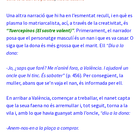
Una altra narració que hi ha en l’esmentat recull, i en què es
plasma lo matriarcalista, ací, a través de la creativitat, és
“Tuercepinos (El sastre valent)”
. Primerament, el narrador
posa que el personatge masculí és un nan i que es va casar. O
siga que la dona és més grossa que el marit. Ell
“Diu a la
dona:
-Jo, ¿saps que faré? Me n’aniré fora, a València. I ajudaré un
oncle que hi tinc. És sabater”
(p. 456). Per consegüent, la
muller, abans que se’n vaja el nan, és informada per ell.
En arribar a València, començar a treballar, el nanet capta
que la seua faena no és arremullar i, tot seguit, torna a la
vila i, amb lo que havia guanyat amb l’oncle,
“diu a la dona:
-Anem-nos-en a la plaça a comprar.