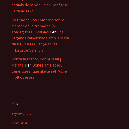
actuals de la séquia de Benàger i
Faitanar (1740)
Llegendes vos contaren sobre
marededéus trobades (o
aparegudes) | Malandia
en
Una
llegenda relacionada amb la Mare
de Déu de l’Olivar (Alaquàs,
l’Horta de València)
Sobre la foscor, sobre la nit |
Malandia
en
Dones arrelades,
generoses, que alleten el Poble i
molt obertes
Arxius
agost 2026
juliol 2026