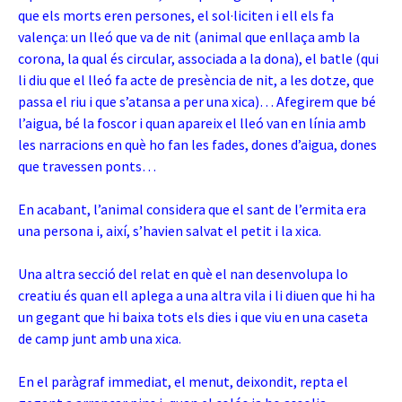
que els morts eren persones, el sol·liciten i ell els fa
valença: un lleó que va de nit (animal que enllaça amb la
corona, la qual és circular, associada a la dona), el batle (qui
li diu que el lleó fa acte de presència de nit, a les dotze, que
passa el riu i que s’atansa a per una xica)… Afegirem que bé
l’aigua, bé la foscor i quan apareix el lleó van en línia amb
les narracions en què ho fan les fades, dones d’aigua, dones
que travessen ponts…
En acabant, l’animal considera que el sant de l’ermita era
una persona i, així, s’havien salvat el petit i la xica.
Una altra secció del relat en què el nan desenvolupa lo
creatiu és quan ell aplega a una altra vila i li diuen que hi ha
un gegant que hi baixa tots els dies i que viu en una caseta
de camp junt amb una xica.
En el paràgraf immediat, el menut, deixondit, repta el