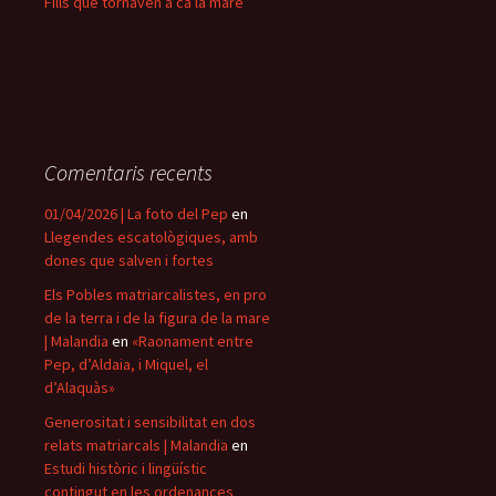
Fills que tornaven a ca la mare
Comentaris recents
01/04/2026 | La foto del Pep
en
Llegendes escatològiques, amb
dones que salven i fortes
Els Pobles matriarcalistes, en pro
de la terra i de la figura de la mare
| Malandia
en
«Raonament entre
Pep, d’Aldaia, i Miquel, el
d’Alaquàs»
Generositat i sensibilitat en dos
relats matriarcals | Malandia
en
Estudi històric i lingüístic
contingut en les ordenances