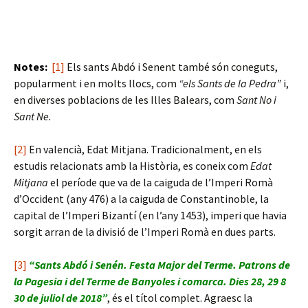
Notes:
[1]
Els sants Abdó i Senent també són coneguts,
popularment i en molts llocs, com
“els Sants de la Pedra”
i,
en diverses poblacions de les Illes Balears, com
Sant No i
Sant Ne.
[2]
En valencià, Edat Mitjana. Tradicionalment, en els
estudis relacionats amb la Història, es coneix com
Edat
Mitjana
el període que va de la caiguda de l’Imperi Romà
d’Occident (any 476) a la caiguda de Constantinoble, la
capital de l’Imperi Bizantí (en l’any 1453), imperi que havia
sorgit arran de la divisió de l’Imperi Romà en dues parts.
[3]
“Sants Abdó i Senén. Festa Major del Terme. Patrons de
la Pagesia i del Terme de Banyoles i comarca. Dies 28, 29 8
30 de juliol de 2018”
, és el títol complet. Agraesc la