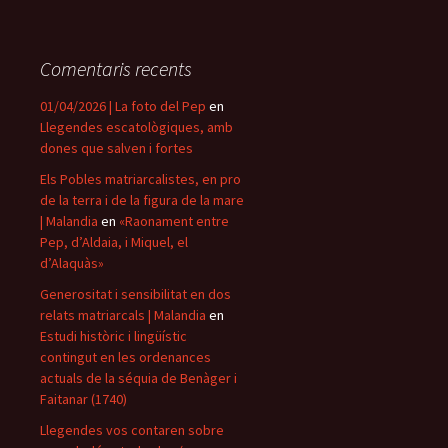
Comentaris recents
01/04/2026 | La foto del Pep
en
Llegendes escatològiques, amb
dones que salven i fortes
Els Pobles matriarcalistes, en pro
de la terra i de la figura de la mare
| Malandia
en
«Raonament entre
Pep, d’Aldaia, i Miquel, el
d’Alaquàs»
Generositat i sensibilitat en dos
relats matriarcals | Malandia
en
Estudi històric i lingüístic
contingut en les ordenances
actuals de la séquia de Benàger i
Faitanar (1740)
Llegendes vos contaren sobre