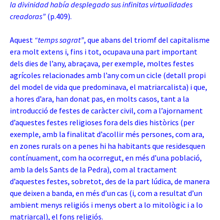
la divinidad había desplegado sus infinitas virtualidades
creadoras”
(p.409).
Aquest
“temps sagrat”
, que abans del triomf del capitalisme
era molt extens i, fins i tot, ocupava una part important
dels dies de l’any, abraçava, per exemple, moltes festes
agrícoles relacionades amb l’any com un cicle (detall propi
del model de vida que predominava, el matriarcalista) i que,
a hores d’ara, han donat pas, en molts casos, tant a la
introducció de festes de caràcter civil, com a l’ajornament
d’aquestes festes religioses fora dels dies històrics (per
exemple, amb la finalitat d’acollir més persones, com ara,
en zones rurals on a penes hi ha habitants que residesquen
contínuament, com ha ocorregut, en més d’una població,
amb la dels Sants de la Pedra), com al tractament
d’aquestes festes, sobretot, des de la part lúdica, de manera
que deixen a banda, en més d’un cas (i, com a resultat d’un
ambient menys religiós i menys obert a lo mitològic i a lo
matriarcal), el fons religiós.