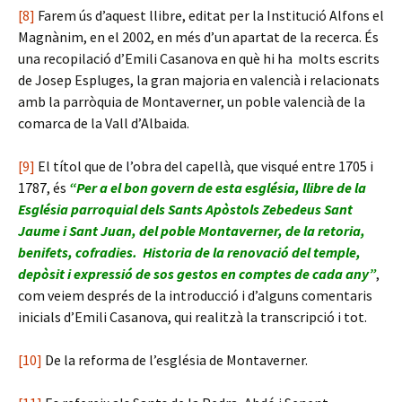
[8]
Farem ús d’aquest llibre, editat per la Institució Alfons el
Magnànim, en el 2002, en més d’un apartat de la recerca. És
una recopilació d’Emili Casanova en què hi ha molts escrits
de Josep Espluges, la gran majoria en valencià i relacionats
amb la parròquia de Montaverner, un poble valencià de la
comarca de la Vall d’Albaida.
[9]
El títol que de l’obra del capellà, que visqué entre 1705 i
1787, és
“Per a el bon govern de esta església, llibre de la
Església parroquial dels Sants Apòstols Zebedeus Sant
Jaume i Sant Juan, del poble Montaverner, de la retoria,
benifets, cofradies. Historia de la renovació del temple,
depòsit i expressió de sos gestos en comptes de cada any”
,
com veiem després de la introducció i d’alguns comentaris
inicials d’Emili Casanova, qui realitzà la transcripció i tot.
[10]
De la reforma de l’església de Montaverner.