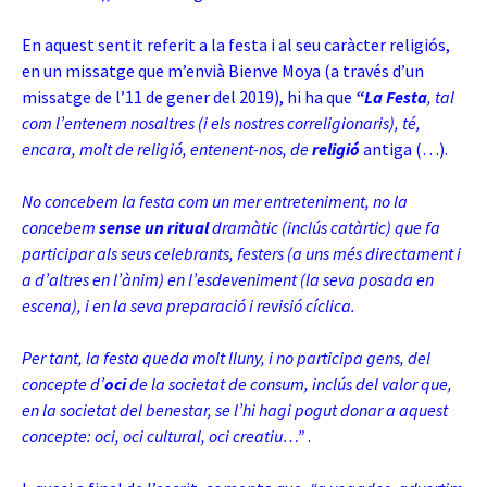
En aquest sentit referit a la festa i al seu caràcter religiós,
en un missatge que m’envià Bienve Moya (a través d’un
missatge de l’11 de gener del 2019), hi ha que
“La Festa
, tal
com l’entenem nosaltres (i els nostres correligionaris), té,
encara, molt de religió, entenent-nos, de
religió
antiga (…).
No concebem la festa com un mer entreteniment, no la
concebem
sense un ritual
dramàtic (inclús catàrtic) que fa
participar als seus celebrants, festers (a uns més directament i
a d’altres en l’ànim) en l’esdeveniment (la seva posada en
escena), i en la seva preparació i revisió cíclica.
Per tant, la festa queda molt lluny, i no participa gens, del
concepte d’
oci
de la societat de consum, inclús del valor que,
en la societat del benestar, se l’hi hagi pogut donar a aquest
concepte: oci, oci cultural, oci creatiu…”
.