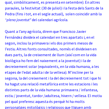
qual, simbòlicament, es presenta en setembre). En altres
paraules, la festivitat (30 de juliol) i la festa dels Sants de la
Pedra (fins i tot, en el segle actual), solen coincidir amb la
“plena joventut”
del calendari agrícola.
Quant a l’any agrícola, direm que Francisco Javier
Fernández divideix el calendari en tres apartats i, en el
segon, inclou la primavera i els dos primers mesos de
l’estiu. Altres fonts consultades, només el divideixen en
dues parts, la de creixement de llum (així com en la vida
biològica ho fem del naixement a la joventut) i la de
decreixement solar (equivalents,
en la vida humana, a les
etapes de l’edat adulta i de la vellesa). M’incline per la
segona, la del creixement i la del decreixement tot i que hi
ha hagut una relació metafòrica entre les estacions i les
distintes parts de la vida humana: primavera / infantesa,
estiu / joventut, tardor /adultesa, hivern / vellesa. El motiu
pel qual preferesc aquesta és perquè hi ha molts
personatges mitològics i religiosos que lliguen amb