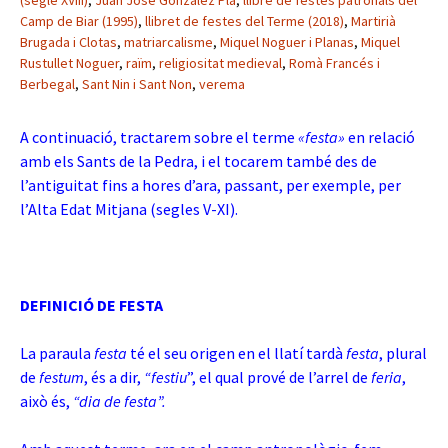
(segle XVIII)
,
Juan José González Pla
,
llibre de festes patronals del
Camp de Biar (1995)
,
llibret de festes del Terme (2018)
,
Martirià
Brugada i Clotas
,
matriarcalisme
,
Miquel Noguer i Planas
,
Miquel
Rustullet Noguer
,
raïm
,
religiositat medieval
,
Romà Francés i
Berbegal
,
Sant Nin i Sant Non
,
verema
A continuació, tractarem sobre el terme
«festa»
en relació
amb els Sants de la Pedra, i el tocarem també des de
l’antiguitat fins a hores d’ara, passant, per exemple, per
l’Alta Edat Mitjana (segles V-XI).
DEFINICIÓ DE FESTA
La paraula
festa
té el seu origen en el llatí tardà
festa
, plural
de
festum
, és a dir,
“festiu
”, el qual prové de l’arrel de
feria
,
això és,
“dia de festa”.