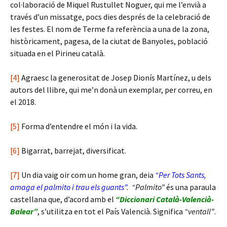
col·laboració de Miquel Rustullet Noguer, qui me l’envià a
través d’un missatge, pocs dies després de la celebració de
les festes. El nom de Terme fa referència a una de la zona,
històricament, pagesa, de la ciutat de Banyoles, població
situada en el Pirineu català.
[4]
Agraesc la generositat de Josep Dionís Martínez, u dels
autors del llibre, qui me’n donà un exemplar, per correu, en
el 2018.
[5]
Forma d’entendre el món i la vida.
[6]
Bigarrat, barrejat, diversificat.
[7]
Un dia vaig oir com un home gran, deia
“Per Tots Sants,
amaga el palmito i trau els guants”
.
“Palmito”
és una paraula
castellana que, d’acord amb el
“Diccionari Català-Valencià-
Balear”
, s’utilitza en tot el País Valencià. Significa
“ventall”
.