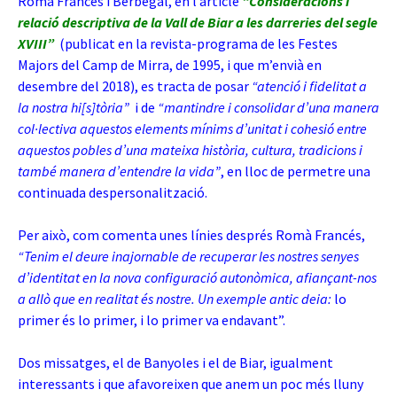
Romà Francés i Berbegal, en l’article
“Consideracions i
relació descriptiva de la Vall de Biar a les darreries del segle
XVIII”
(publicat en la revista-programa de les Festes
Majors del Camp de Mirra, de 1995, i que m’envià en
desembre del 2018), es tracta de posar
“atenció i fidelitat a
la nostra hi[s]tòria”
i de
“mantindre i consolidar d’una manera
col·lectiva aquestos elements mínims d’unitat i cohesió entre
aquestos pobles d’una mateixa història, cultura, tradicions i
també manera d’entendre la vida”
, en lloc de permetre una
continuada despersonalització.
Per això, com comenta unes línies després Romà Francés,
“Tenim el deure inajornable de recuperar les nostres senyes
d’identitat en la nova configuració autonòmica, afiançant-nos
a allò que en realitat és nostre. Un exemple antic deia:
lo
primer és lo primer, i lo primer va endavant”.
Dos missatges, el de Banyoles i el de Biar, igualment
interessants i que afavoreixen que anem un poc més lluny