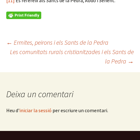
[11]
Es refereix als Sants de la Pedra, Abdó i Senent.
Navegació
←
Ermites, peirons i els Sants de la Pedra
Les comunitats rurals cristianitzades i els Sants de
la Pedra
→
per
les
Deixa un comentari
entrades
Heu d'
iniciar la sessió
per escriure un comentari.