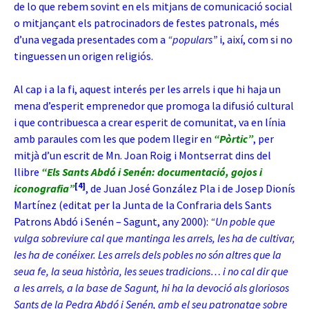
de lo que rebem sovint en els mitjans de comunicació social
o mitjançant els patrocinadors de festes patronals, més
d’una vegada presentades com a
“populars”
i, així, com si no
tinguessen un origen religiós.
Al cap i a la fi, aquest interés per les arrels i que hi haja un
mena d’esperit emprenedor que promoga la difusió cultural
i que contribuesca a crear esperit de comunitat, va en línia
amb paraules com les que podem llegir en
“Pòrtic”
, per
mitjà d’un escrit de Mn. Joan Roig i Montserrat dins del
llibre
“Els Sants Abdó i Senén: documentació, gojos i
[4]
iconografia”
, de Juan José González Pla i de Josep Dionís
Martínez (editat per la Junta de la Confraria dels Sants
Patrons Abdó i Senén – Sagunt, any 2000):
“Un poble que
vulga sobreviure cal que mantinga les arrels, les ha de cultivar,
les ha de conéixer. Les arrels dels pobles no són altres que la
seua fe, la seua història, les seues tradicions… i no cal dir que
a les arrels, a la base de Sagunt, hi ha la devoció als gloriosos
Sants de la Pedra Abdó i Senén, amb el seu patronatge sobre