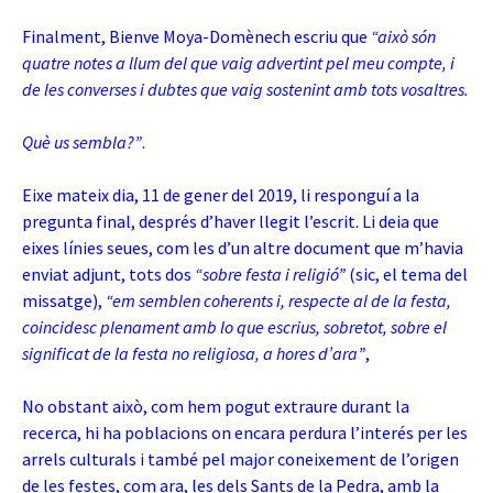
Finalment, Bienve Moya-Domènech escriu que
“això són
quatre notes a llum del que vaig advertint pel meu compte, i
de les converses i dubtes que vaig sostenint amb tots vosaltres.
Què us sembla?”
.
Eixe mateix dia, 11 de gener del 2019, li responguí a la
pregunta final, després d’haver llegit l’escrit. Li deia que
eixes línies seues, com les d’un altre document que m’havia
enviat adjunt, tots dos
“sobre festa i religió”
(sic, el tema del
missatge),
“em semblen coherents i, respecte al de la festa,
coincidesc plenament amb lo que escrius, sobretot, sobre el
significat de la festa no religiosa, a hores d’ara”
,
No obstant això, com hem pogut extraure durant la
recerca, hi ha poblacions on encara perdura l’interés per les
arrels culturals i també pel major coneixement de l’origen
de les festes, com ara, les dels Sants de la Pedra, amb la