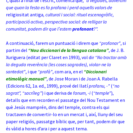
I, quasi a final de l’escrit, comenta que,
“a vegades, advertim
que quan la festa es fa profana i perd aquells valors de
religiositat antiga
, cultural i social: ritual escenogràfic,
participació activa, perspectiva social: de relligar la
comunitat, podem dir que l’estem
profanant
?”.
A continuació, farem un puntuació i direm que
“profanar”
, si
partim del
“Nou diccionari de la llengua catalana”
, de J. B.
Xuriguera (editat per Claret en 1993), vol dir
“No tractar amb
la deguda reverència (les coses sagrades), violar-ne la
santedat”
, i que
“profà”
, com ara, en el
“Diccionari
etimològic manual”
, de Jose Moran i de Joan A. Rabella
(Edicions 62, 1a. ed., 1999), prové del llatí
profanu, -”
(
“no
sagrat”, “sacríleg”
) i que deriva de
fanum, -i
(
“temple”
),
detalls que em recorden el passatge del Nou Testament en
què Jesús mamprén, dins del temple, contra els qui
tractaven de convertir-lo en un mercat i, així, lluny del seu
paper religiós, passatge bíblic que, per tant, podem dir que
és vàlid a hores d’ara i per a aquest tema.