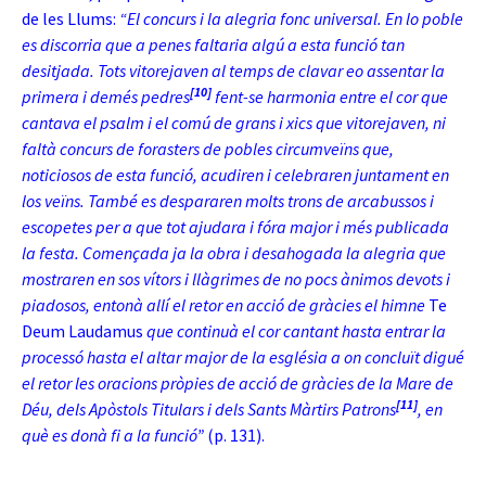
de les Llums:
“El concurs i la alegria fonc universal. En lo poble
es discorria que a penes faltaria algú a esta funció tan
desitjada. Tots vitorejaven al temps de clavar eo assentar la
[10]
primera i demés pedres
fent-se harmonia entre el cor que
cantava el psalm i el comú de grans i xics que vitorejaven, ni
faltà concurs de forasters de pobles circumveïns que,
noticiosos de esta funció, acudiren i celebraren juntament en
los veïns. També es despararen molts trons de arcabussos i
escopetes per a que tot ajudara i fóra major i més publicada
la festa. Començada ja la obra i desahogada la alegria que
mostraren en sos vítors i llàgrimes de no pocs ànimos devots i
piadosos, entonà allí el retor en acció de gràcies el himne
Te
Deum Laudamus
que continuà el cor cantant hasta entrar la
processó hasta el altar major de la església a on concluït digué
el retor les oracions pròpies de acció de gràcies de la Mare de
[11]
Déu, dels Apòstols Titulars i dels Sants Màrtirs Patrons
, en
què es donà fi a la funció”
(p. 131).