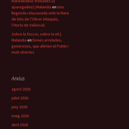
marededéus trobades (o
aparegudes) | Malandia
en
Una
llegenda relacionada amb la Mare
de Déu de l’Olivar (Alaquàs,
l’Horta de València)
Sobre la foscor, sobre la nit |
Malandia
en
Dones arrelades,
generoses, que alleten el Poble i
molt obertes
Arxius
agost 2026
juliol 2026
juny 2026
maig 2026
abril 2026