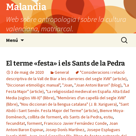
Vés
Malandia
al
Web sobre antropologia i sobre la cultura
contingut
valenciana, matriarcal.
Cerca:
Menú
El terme «festa» i els Sants de la Pedra
3 de maig de 2020
General
"Consideracions i relació
descriptiva de la Vall de Biar a les darreries del segle XVIII" (article)
,
"Diccionari etimològic manual"
,
"Joan
,
"Joan Antoni Baron" (blog)
,
"La
Festa Major" (article)
,
"La religiosidad medieval en España. Alta Edad
Media (siglos VIII-X)" (llibre)
,
"Memòries d'un capellà del segle XVIII"
(llibre)
,
"Nou diccionari de la llengua catalana" (J. B. Xuriguera)
,
"Sant
Abdó i Sant Senén. Festa Major del Terme" (article)
,
Bienve Moya-
Domènech
,
colllita de forment
,
els Sants de la Pedra
,
estiu
,
fecunditat
,
forment
,
Francisco Javier Fernández Conde
,
Joan
Antoni Baron Espinar
,
Josep Donís Martínez
,
Josepe Esplugues