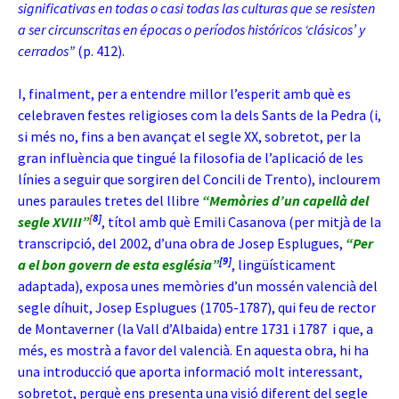
significativas en todas o casi todas las culturas que se resisten
a ser circunscritas en épocas o períodos históricos ‘clásicos’ y
cerrados”
(p. 412).
I, finalment, per a entendre millor l’esperit amb què es
celebraven festes religioses com la dels Sants de la Pedra (i,
si més no, fins a ben avançat el segle XX, sobretot, per la
gran influència que tingué la filosofia de l’aplicació de les
línies a seguir que sorgiren del Concili de Trento), inclourem
unes paraules tretes del llibre
“Memòries d’un capellà del
[
8]
segle XVIII”
, títol amb què Emili Casanova (per mitjà de la
transcripció, del 2002, d’una obra de Josep Esplugues,
“Per
[9]
a el bon govern de esta església”
, lingüísticament
adaptada), exposa unes memòries d’un mossén valencià del
segle díhuit, Josep Esplugues (1705-1787), qui feu de rector
de Montaverner (la Vall d’Albaida) entre 1731 i 1787 i que, a
més, es mostrà a
favor del valencià. En aquesta obra, hi ha
una introducció que aporta informació molt interessant,
sobretot, perquè ens presenta una visió diferent del segle