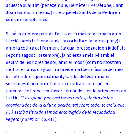
aquesta dualitat (per exemple, Demèter i Persèfone, Sant
Joan Baptista i Jesús..) i crec que els Sants de la Pedra en
són un exemple més.
Si bé la primera part de l’estiu està més relacionada amb
l’acció i amb la faena (juny i la corbella o la falç al puny) i
amb la collita del forment (la qual prossegueix en juliol), la
segona (agost i setembre), ja ho estan més bé amb el
declivi de les hores de sol, amb el most (com ho mostren
molts refranys d’agost) i a la verema (ben clàssica del mes
de setembre i, puntualment, també de les primeres
setmanes d’octubre). Tot això explicaria per què, en
paraules de Francisco Javier Fernández, en la primavera i en
l’estiu,
“En España
y en casi todas partes, dentro de las
coordenadas de la cultura occidental sobre todo, se creía que
(…) estaba situado el momento álgido de la fecundidad
vegetal y animal”
(p. 411).