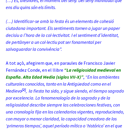
(…) És, aleshores, el moment del seny. Del seny individual que
ens diu quins són els límits.
(…) Identificar-se amb la festa és un elements de cohesió
ciutadana important. Els
sentiments tornen a jugar un paper
decisiu a l’hora de la col·lectivitat. I el sentiment d’identitat,
de pertànyer a un col·lectiu pot ser fonamental per
salvaguardar la convivència”.
A tot açò, afegirem que, en paraules de Francisco Javier
Fernández Conde, en el llibre
“La religiosidad medieval en
España. Alta Edad Media (siglos VII-X)”
,
“En los ambientes
culturales conocidos, tanto en la Antigüedad como en el
[2]
Medievo
, la fiesta ha sido, y sigue siendo, el tiempo sagrado
por excelencia. La fenomenología de lo sagrado y de la
religiosidad describe siempre las celebraciones festivas, con
una cronología fija en los calendarios vigentes, reproduciendo,
con mayor o menor claridad, la capacidad creadora de los
‘primeros tiempos’, aquel período mítico o ‘histórico’ en el que