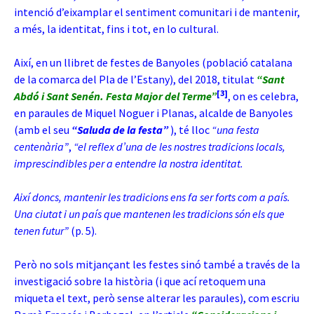
intenció d’eixamplar el sentiment comunitari i de mantenir,
a més, la identitat, fins i tot, en lo cultural.
Així, en un llibret de festes de Banyoles (població catalana
de la comarca del Pla de l’Estany), del 2018, titulat
“Sant
[3]
Abdó i Sant Senén. Festa Major del Terme”
, on es celebra,
en paraules de Miquel Noguer i Planas, alcalde de Banyoles
(amb el seu
“Saluda de la festa”
), té lloc
“una festa
centenària”
,
“el reflex d’una de les nostres tradicions locals,
imprescindibles per a entendre la nostra identitat.
Així doncs, mantenir les tradicions ens fa ser forts com a país.
Una ciutat i un país que mantenen les tradicions són els que
tenen futur”
(p. 5).
Però no sols mitjançant les festes sinó també a través de la
investigació sobre la història (i que ací retoquem una
miqueta el text, però sense alterar les paraules), com escriu