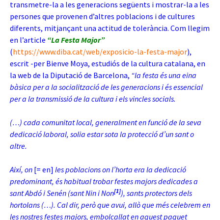
transmetre-la a les generacions següents i mostrar-la a les
persones que provenen d’altres poblacions i de cultures
diferents, mitjançant una actitud de tolerància. Com llegim
en l’article
“La Festa Major”
(
https://www.diba.cat/web/exposicio-la-festa-major
),
escrit -per Bienve Moya, estudiós de la cultura catalana, en
la web de la Diputació de Barcelona,
“la festa és una eina
bàsica per a la socialització de les generacions i és essencial
per a la transmissió de la cultura i els vincles socials.
(…) cada comunitat local, generalment en funció de la seva
dedicació laboral, solia estar sota la protecció d’un sant o
altre.
Així, on
[= en]
les poblacions on l’horta era la dedicació
predominant, és habitual trobar festes majors dedicades a
[1]
sant Abdó i Senén (sant Nin i Non
), sants protectors dels
hortolans (…). Cal dir, però que avui, allò que més celebrem en
les nostres festes majors, embolcallat en aquest paquet