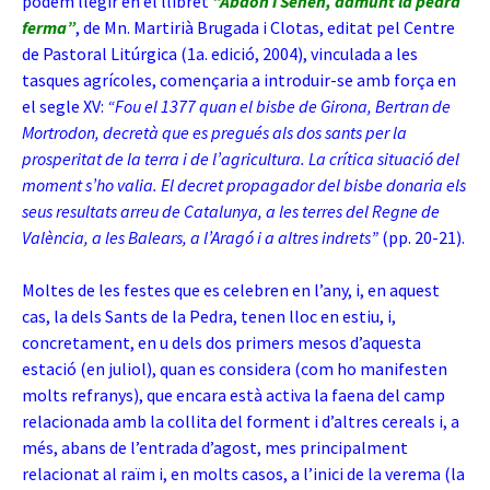
podem llegir en el llibret
“Abdon i Senén, damunt la pedra
ferma”
, de Mn. Martirià Brugada i Clotas, editat pel Centre
de Pastoral Litúrgica (1a. edició, 2004), vinculada a les
tasques agrícoles, començaria a introduir-se amb força en
el segle XV:
“Fou el 1377 quan el bisbe de Girona, Bertran de
Mortrodon, decretà que es pregués als dos sants per la
prosperitat de la terra i de l’agricultura. La crítica situació del
moment s’ho valia. El decret propagador del bisbe donaria els
seus resultats arreu de Catalunya, a les terres del Regne de
València, a les Balears, a l’Aragó i a altres indrets”
(pp. 20-21).
Moltes de les festes que es celebren en l’any, i, en aquest
cas, la dels Sants de la Pedra, tenen lloc en estiu, i,
concretament, en u dels dos primers mesos d’aquesta
estació (en juliol), quan es considera (com ho manifesten
molts refranys), que encara està activa la faena del camp
relacionada amb la collita del forment i d’altres cereals i, a
més, abans de l’entrada d’agost, mes principalment
relacionat al raïm i, en molts casos, a l’inici de la verema (la