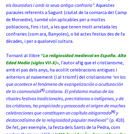
els llauradors i amb la seua antiga confraria”.
Aquestes
paraules referents a Sagunt (ciutat de la comarca del Camp
de Morvedre), també són aplicables per a moltes
poblacions, fins i tot, a les que tenen molt arrelada les
confraries (com ara, Banyoles), o bé
actes festius des de fa
dècades, i per a qualsevol cultura.
Tornant al llibre
“La religiosidad medieval en España. Alta
Edad Media (siglos VII-X)»
, l’autor afig que el cristianisme,
amb el pas dels anys, ha acollit celebracions antigues i
anteriors al naixement (i al triomf) del cristianisme
“
en las
que acontece el fenómeno de evangelización o aculturación
[5]
de la cosmovisión
cristiana. El préstamo mutuo de los
rituales festivos tradicionales, precristianos o indígenas, y de
los cristianos, ha propiciado y provocado el origen de muchas
[6]
celebraciones que constituyen un capítulo abigarrado
y
destacadísimo de la religiosidad popular medieval”
(p. 410).
De fet, per exemple, la festa dels Sants de la Pedra, com