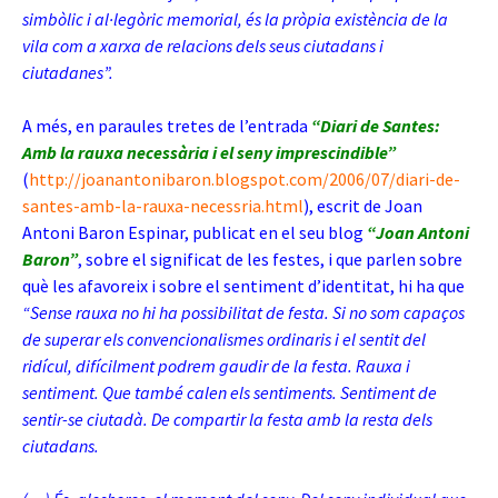
simbòlic i al·legòric memorial, és la pròpia existència de la
vila com a xarxa de relacions dels seus ciutadans i
ciutadanes”.
A més, en paraules tretes de l’entrada
“Diari de Santes:
Amb la rauxa necessària i el seny imprescindible”
(
http://joanantonibaron.blogspot.com/2006/07/diari-de-
santes-amb-la-rauxa-necessria.html
), escrit de Joan
Antoni Baron Espinar, publicat en el seu blog
“Joan Antoni
Baron”
, sobre el significat de les festes, i que parlen sobre
què les afavoreix i sobre el sentiment d’identitat, hi ha que
“Sense rauxa no hi ha possibilitat de festa. Si no som capaços
de superar els convencionalismes ordinaris i el sentit del
ridícul, difícilment podrem gaudir de la festa. Rauxa i
sentiment. Que també calen els sentiments. Sentiment de
sentir-se ciutadà. De compartir la festa amb la resta dels
ciutadans.