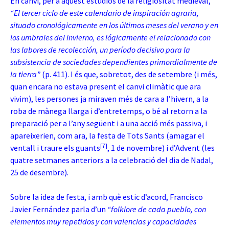
En canvi, per a aquest estudiós de la religiositat medieval,
“El
tercer ciclo de este calendario de inspiración agraria,
situado cronológicamente en los últimos meses del verano y en
los umbrales del invierno, es lógicamente el relacionado con
las labores de recolección, un período decisivo para la
subsistencia de sociedades dependientes primordialmente de
la tierra”
(p. 411). I és que, sobretot, des de setembre (i més,
quan encara no estava present el canvi climàtic que ara
vivim), les persones ja miraven més de cara a l’hivern, a la
roba de mànega llarga i d’entretemps, o bé al retorn a la
preparació per a l’any següent i a una acció més passiva, i
apareixerien, com ara, la festa de Tots Sants (amagar el
[7]
ventall i traure els guants
, 1 de novembre) i d’Advent (les
quatre setmanes anteriors a la celebració del dia de Nadal,
25 de desembre).
Sobre la idea de festa, i amb què estic d’acord, Francisco
Javier Fernández parla d’un
“
folklore de cada pueblo, con
elementos muy repetidos y con valencias y capacidades