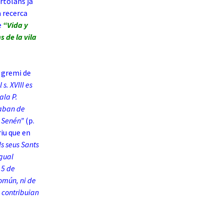
rtolans ja
a recerca
e
“Vida y
 de la vila
l gremi de
s. XVIII es
ala P.
naban de
i Senén”
(p.
riu que en
ls seus Sants
igual
 5 de
común, ni de
e contribuian