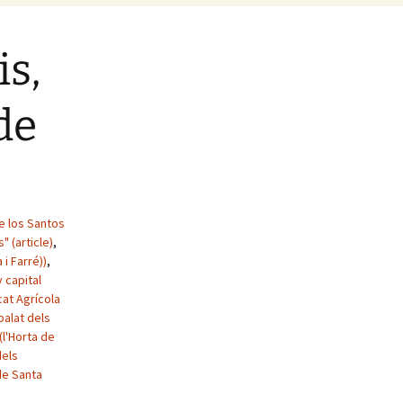
is,
 de
e los Santos
" (article)
,
 i Farré))
,
 capital
cat Agrícola
balat dels
(l'Horta de
dels
de Santa