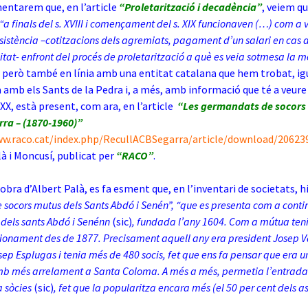
ntarem que, en l’article
“Proletarització i decadència”
, veiem q
“a finals del s. XVIII i començament del s. XIX funcionaven (…) com a 
esistència –cotitzacions dels agremiats, pagament d’un salari en cas 
itat- enfront del procés de proletarització a què es veia sotmesa la 
ò, però també en línia amb una entitat catalana que hem trobat, 
 amb els Sants de la Pedra i, a més, amb informació que té a veur
 XX, està present, com ara, en l’article
“Les germandats de socors 
ra – (1870-1960)”
ww.raco.cat/index.php/RecullACBSegarra/article/download/20623
là i Moncusí, publicat per
“RACO”
.
obra d’Albert Palà, es fa esment que, en l’inventari de societats, hi
e socors mutus dels Sants Abdó i Senén”, “que es presenta
com a conti
a dels sants Abdó i Senénn
(sic)
, fundada l’any 1604. Com a mútua teni
cionament des de 1877. Precisament aquell any era president Josep Va
sep Esplugas i tenia més de 480 socis, fet que ens fa pensar que era u
mb més arrelament a Santa Coloma. A més a més, permetia l’entrada
 sòcies
(sic)
, fet que la popularitza encara més (el 50 per cent dels a