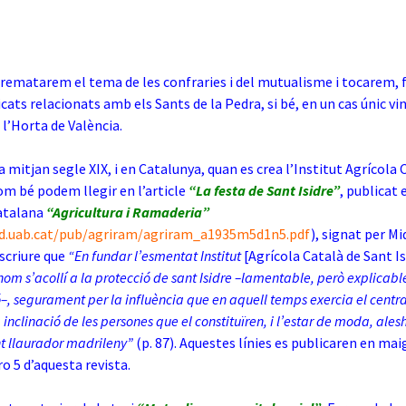
 rematarem el tema de les confraries i del mutualisme i tocarem, 
icats relacionats amb els Sants de la Pedra, si bé, en un cas únic vin
l’Horta de València.
a mitjan segle XIX, i en Catalunya, quan es crea l’Institut Agrícola
com bé podem llegir en l’article
“La festa de Sant Isidre”
, publicat 
catalana
“Agricultura i Ramaderia”
dd.uab.cat/pub/agriram/agriram_a1935m5d1n5.pdf
), signat per M
escriure que
“En fundar l’esmentat Institut
[Agrícola Català de Sant Is
hom s’acollí a la protecció de sant Isidre –lamentable, però explicabl
–, segurament per la influència que en aquell temps exercia el centr
 inclinació de les persones que el constituïren, i l’estar de moda, alesh
t llaurador madrileny”
(p. 87). Aquestes línies es publicaren en mai
o 5 d’aquesta revista.