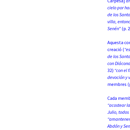
Carpesa]
an
cielo por h
de los Santo
villa, enton
Senén”
(p. 2
Aquesta con
creació (
“e
de los Sant
con Diácono
32)
“con el 
devoción y 
membres (p
Cada membr
“acostear la
Julio, todo
“
amantener, 
Abdón y Sen