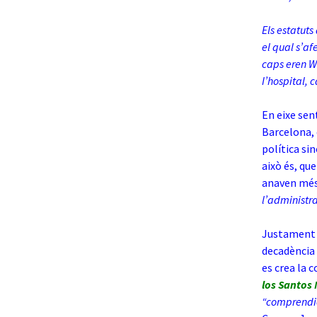
Els estatuts
el qual s’af
caps eren W
I’hospital, 
En eixe sen
Barcelona, 
política si
això és, que
anaven més
l’administr
Justament e
decadència 
es crea la 
los Santos
“comprendie