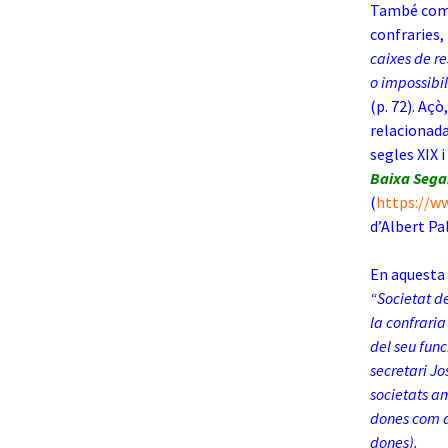
També come
confraries,
caixes de r
o impossibil
(p. 72). Aç
relacionada
segles XIX i
Baixa Segar
(
https://w
d’Albert Pa
En aquesta 
“Societat d
la confrari
del seu fun
secretari Jo
societats a
dones com a
dones).