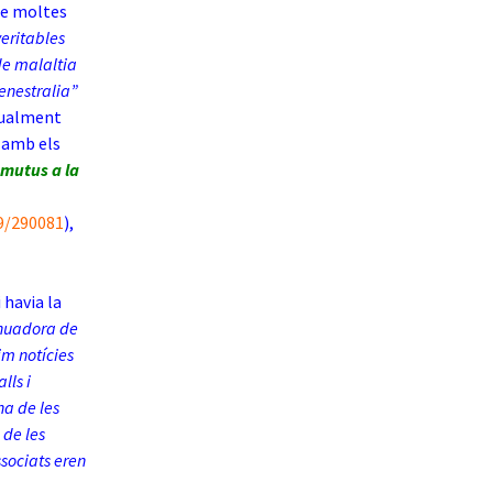
ue moltes
veritables
de malaltia
menestralia”
igualment
e amb els
mutus a la
9/290081
),
 havia la
nuadora de
m notícies
lls i
na de les
 de les
ssociats eren