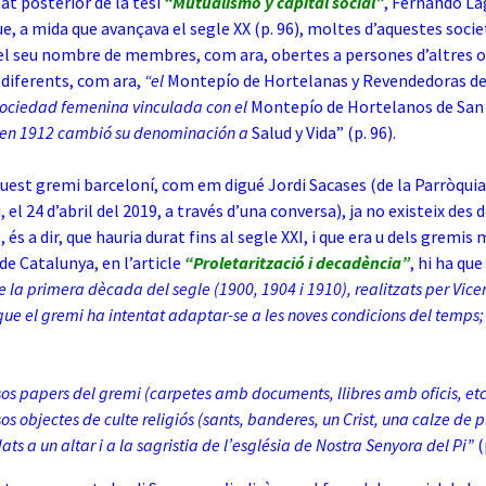
at posterior de la tesi
“Mutualismo y capital social”
, Fernando L
, a mida que avançava el segle XX (p. 96), moltes d’aquestes socie
l seu nombre de membres, com ara, obertes a persones d’altres ofi
diferents, com ara,
“el
Montepío de Hortelanas y Revendedoras d
sociedad femenina vinculada con el
Montepío de Hortelanos de San
 en 1912 cambió su denominación a
Salud y Vida” (p. 96).
quest gremi barceloní, com em digué Jordi Sacases (de la Parròqui
, el 24 d’abril del 2019, a través d’una conversa), ja no existeix des 
 és a dir, que hauria durat fins al segle XXI, i que era u dels gremis
de Catalunya, en l’article
“Proletarització i decadència”
, hi ha que
e la primera dècada del segle (1900, 1904 i 1910), realitzats per Vic
e el gremi ha intentat adaptar-se a les noves condicions del temps; a
sos papers del gremi (carpetes amb documents, llibres amb oficis, etc
os objectes de culte religiós (sants, banderes, un Crist, una calze de p
ts a un altar i a la sagristia de l’església de Nostra Senyora del Pi”
(