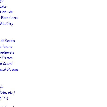
ago
tats
cis i de
e Barcelona
 Abdón y
a de Santa
de fa uns
 medievals
“Els tres
ent Oromí
ixí els seus
.).
lata, etc.)
p. 71).