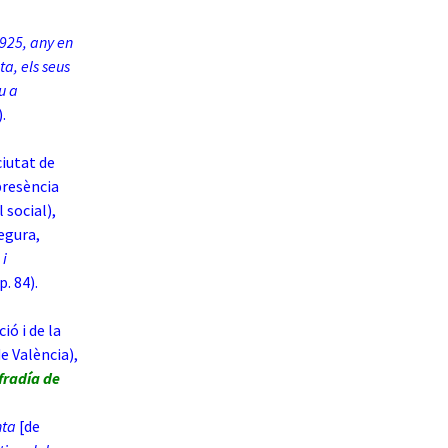
1925, any en
ta, els seus
u a
).
ciutat de
presència
 social),
egura,
 i
p. 84).
ió i de la
e València),
fradía de
nta
[de