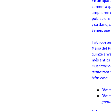
En un apart
comenta que
ampliaren e
poblacions 
y su llano
, 
Senén
, que
Tot i que a
Maria del Pi
quinze anys,
més antics 
inventaris d
demostren qu
béns eren:
Diver
Divers
guarda