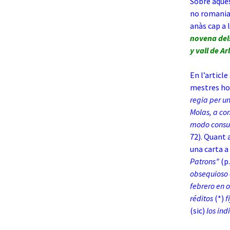
Sobre aques
no romania 
anàs cap a l
novena dels
y vall de Ar
En l’articl
mestres ho
regia per u
Molas,
a co
modo consu
72). Quant 
una carta a
Patrons”
(p.
obsequioso c
febrero en o
réditos
(*)
f
(sic)
los ind