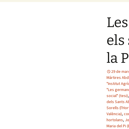
Les
els
la 
29 de mar
Mártires Abdó
"Institut Agrí
"Les germand
social" (tesi)
dels Sants Ab
Sorells (l'Ho
València)
,
co
hortolans
,
Jo
Maria del Pi 