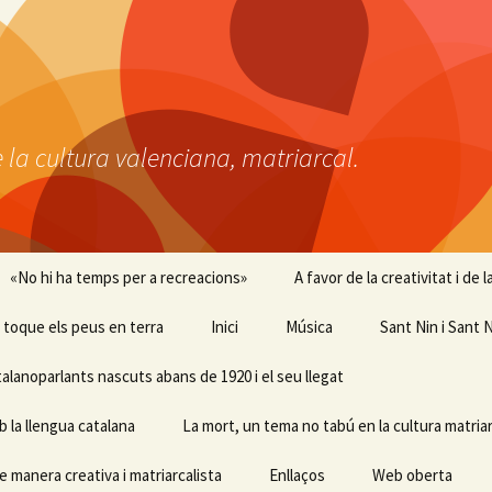
 la cultura valenciana, matriarcal.
«No hi ha temps per a recreacions»
A favor de la creativitat i de
 i toque els peus en terra
Inici
Música
Sant Nin i Sant N
talanoparlants nascuts abans de 1920 i el seu llegat
b la llengua catalana
La mort, un tema no tabú en la cultura matriar
e manera creativa i matriarcalista
Enllaços
Web oberta