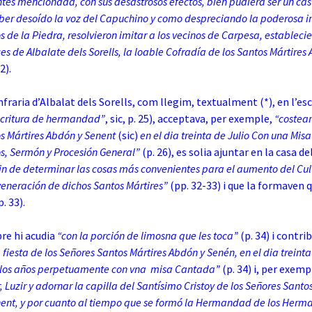
tes mencionada, con sus desastrosos efectos, bien pudiera ser un cas
aber desoído la voz del Capuchino y como despreciando la poderosa i
s de la Piedra, resolvieron imitar a los vecinos de Carpesa, estableci
ces de Albalate dels Sorells, la loable Cofradía de los Santos Mártires
2).
fraria d’Albalat dels Sorells, com llegim, textualment (*), en l’es
scritura de hermandad”
, sic, p. 25), acceptava, per exemple,
“costear
os Mártires Abdón y Senent
(sic)
en el dia treinta de Julio Con una Mis
s,
Sermón y Procesión General”
(p. 26), es solia ajuntar en la casa de
fin de determinar las cosas más convenientes para el aumento del Cul
veneración de dichos Santos Mártires”
(pp. 32-33) i que la formaven 
. 33).
e hi acudia
“con la porción de limosna que les toca”
(p. 34) i contri
 fiesta de los Señores Santos Mártires Abdón y Senén, en el dia treint
s los años perpetuamente con vna
misa Cantada”
(p. 34) i, per exemp
Luzir y adornar la capilla del Santísimo Cristoy
de los Señores Santos
ent, y por cuanto al tiempo que se formó la Hermandad de los Herm