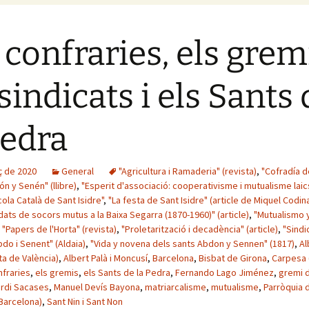
 confraries, els grem
 sindicats i els Sants
Pedra
ç de 2020
General
"Agricultura i Ramaderia" (revista)
,
"Cofradía d
n y Senén" (llibre)
,
"Esperit d'associació: cooperativisme i mutualisme laics
cola Català de Sant Isidre"
,
"La festa de Sant Isidre" (article de Miquel Codina
ats de socors mutus a la Baixa Segarra (1870-1960)" (article)
,
"Mutualismo y
,
"Papers de l'Horta" (revista)
,
"Proletarització i decadència" (article)
,
"Sindi
do i Senent" (Aldaia)
,
"Vida y novena dels sants Abdon y Sennen" (1817)
,
Al
rta de València)
,
Albert Palà i Moncusí
,
Barcelona
,
Bisbat de Girona
,
Carpesa 
nfraries
,
els gremis
,
els Sants de la Pedra
,
Fernando Lago Jiménez
,
gremi 
rdi Sacases
,
Manuel Devís Bayona
,
matriarcalisme
,
mutualisme
,
Parròquia 
(Barcelona)
,
Sant Nin i Sant Non