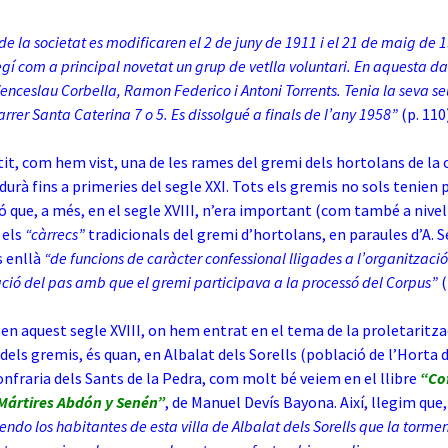
 de la societat es modificaren el 2 de juny de 1911 i el 21 de maig de 
egí com a principal novetat un grup de vetlla voluntari. En aquesta da
enceslau Corbella, Ramon Federico i Antoni Torrents. Tenia la seva se
carrer Santa Caterina 7 o 5. Es dissolgué a finals de I’any 1958”
(p. 110
tit, com hem vist, una de les rames del gremi dels hortolans de la 
durà fins a primeries del segle XXI. Tots els gremis no sols tenien 
nó que, a més, en el segle XVIII, n’era important (com també a nivell
 els
“càrrecs”
tradicionals del gremi d’hortolans, en paraules d’A. S
 enllà
“de funcions de caràcter confessional lligades a l’organització
ació del pas amb que el gremi participava a la processó del Corpus”
(
n aquest segle XVIII, on hem entrat en el tema de la proletaritzac
dels gremis, és quan, en Albalat dels Sorells (població de l’Horta d
confraria dels Sants de la Pedra, com molt bé veiem en el llibre
“Co
 Mártires Abdón y Senén”
, de Manuel Devís Bayona. Així, llegim que,
ndo los habitantes de esta villa de Albalat dels Sorells que la torme