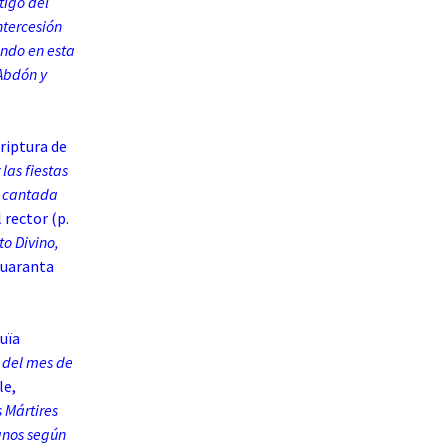
tigo del
ntercesión
endo en esta
 Abdón y
criptura de
 las fiestas
a cantada
l rector (p.
to Divino,
quaranta
buïa
a del mes de
le,
 Mártires
anos según