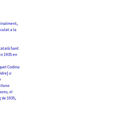
finalment,
culat a la
 Català Sant
en 1935 en
iquel Codina
idre]
a
e
alisme
ores, el
g de 1935,