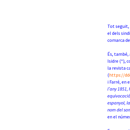
Tot seguit,
el dels sind
comarca de 
És, també, 
Isidre (*), 
la revista 
(
https://d
i Farré, en 
l’any 1851, 
equivocació
espanyol, la
nom del san
en el númer