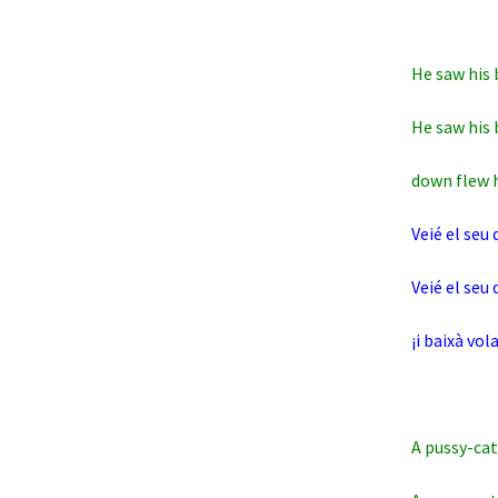
He saw his 
He saw his 
down flew 
Veié el seu 
Veié el seu
¡i baixà vol
A pussy-cat