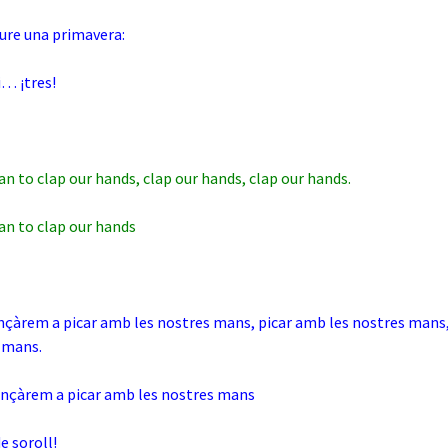
iure una primavera:
 i… ¡tres!
n to clap our hands, clap our hands, clap our hands.
an to clap our hands
çàrem a picar amb les nostres mans, picar amb les nostres mans
 mans.
nçàrem a picar amb les nostres mans
e soroll!