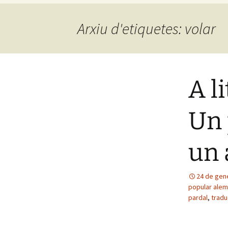
Arxiu d'etiquetes: volar
A li
Un 
un 
24 de gen
popular ale
pardal
,
tradu