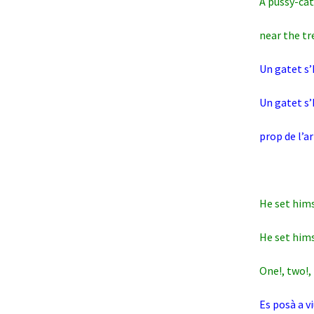
A pussy-cat
near the tr
Un gatet s’
Un gatet s’
prop de l’ar
He set hims
He set hims
One!, two!,
Es posà a v