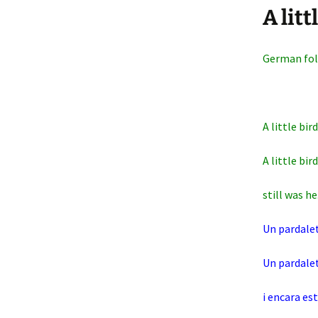
A litt
German fo
A little bir
A little bir
still was he
Un pardalet
Un pardale
i encara est