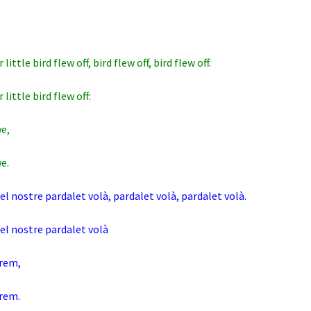
little bird flew off, bird flew off, bird flew off.
 little bird flew off:
e,
e.
 el nostre pardalet volà, pardalet volà, pardalet volà.
 el nostre pardalet volà
grem,
grem.