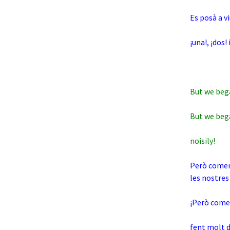
Es posà a v
¡una!, ¡dos!
But we bega
But we beg
noisily!
Però comen
les nostres
¡Però come
fent molt d