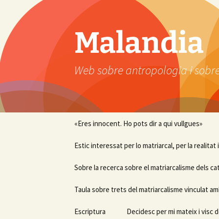
Vés
al
contingut
Malandia
Web sobre antropologia i sobre
«Eres innocent. Ho pots dir a qui vullgues»
Estic interessat per lo matriarcal, per la realitat
Sobre la recerca sobre el matriarcalisme dels ca
Taula sobre trets del matriarcalisme vinculat am
Escriptura
Decidesc per mi mateix i visc d