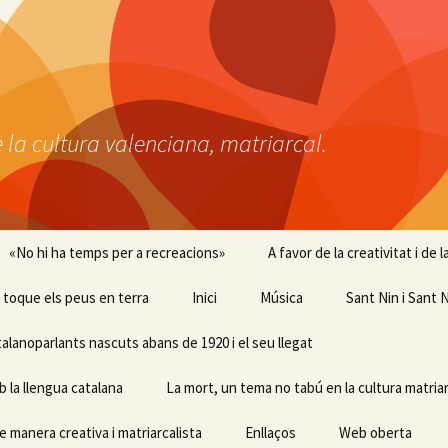
 la cultura valenciana, matriarcal.
«No hi ha temps per a recreacions»
A favor de la creativitat i de
 i toque els peus en terra
Inici
Música
Sant Nin i Sant N
talanoparlants nascuts abans de 1920 i el seu llegat
b la llengua catalana
La mort, un tema no tabú en la cultura matriar
e manera creativa i matriarcalista
Enllaços
Web oberta