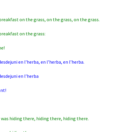
breakfast on the grass, on the grass, on the grass.
breakfast on the grass:
he!
desdejuni en l’herba, en l’herba, en l’herba.
 desdejuni en l’herba
ant!
 was hiding there, hiding there, hiding there.