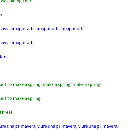
 was hiding there
ee.
havia amagat allí, amagat allí, amagat allí.
havia amagat allí,
bre.
elf to make a spring, make a spring, make a spring.
elf to make a spring:
 three!
iure una primavera, viure una primavera, viure una primavera.