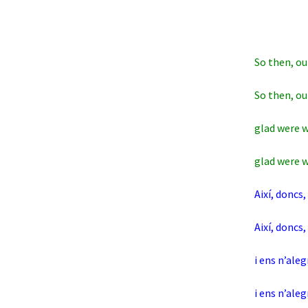
So then, our 
So then, our
glad were w
glad were w
Així, doncs,
Així, doncs,
i ens n’ale
i ens n’ale