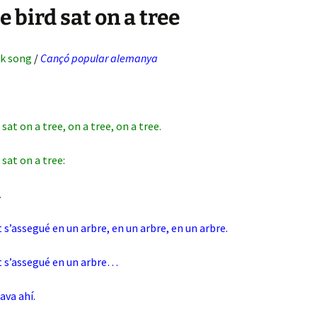
le bird sat on a tree
lk song
/
Cançó popular alemanya
d sat on a tree, on a tree, on a tree.
d sat on a tree:
.
 s’assegué en un arbre, en un arbre, en un arbre.
t s’assegué en un arbre…
ava ahí.