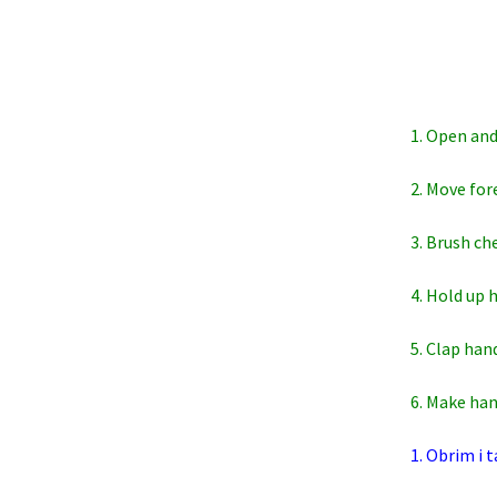
1. Open and
2. Move for
3. Brush ch
4. Hold up 
5. Clap han
6. Make han
1. Obrim i t