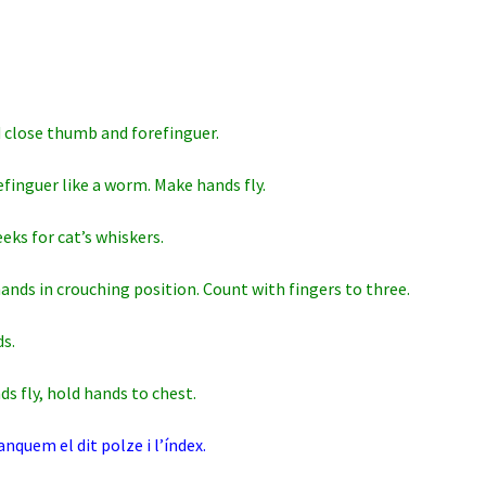
 close thumb and forefinguer.
efinguer like a worm. Make hands fly.
eeks for cat’s whiskers.
hands in crouching position. Count with fingers to three.
ds.
ds fly, hold hands to chest.
anquem el dit polze i l’índex.