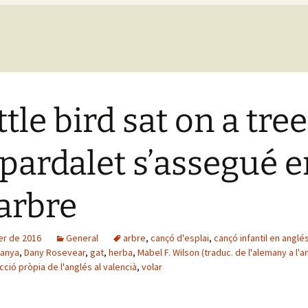
ttle bird sat on a tree 
pardalet s’assegué e
arbre
er de 2016
General
arbre
,
cançó d'esplai
,
cançó infantil en anglé
manya
,
Dany Rosevear
,
gat
,
herba
,
Mabel F. Wilson (traduc. de l'alemany a l'a
cció pròpia de l'anglés al valencià
,
volar