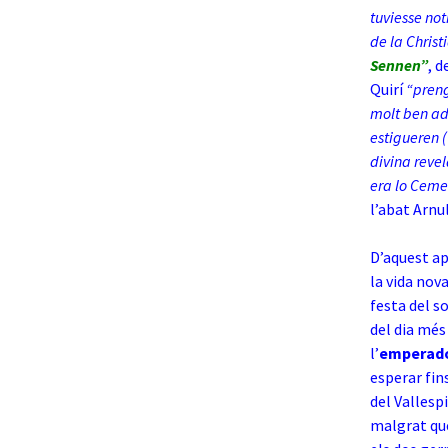
tuviesse not
de la Chris
Sennen”
, d
Quirí
“preng
molt ben ado
estigueren 
divina revel
era lo Ceme
l’abat Arnul
D’aquest ap
la vida nov
festa del so
del dia més
l’
emperado
esperar fin
del Vallesp
malgrat que