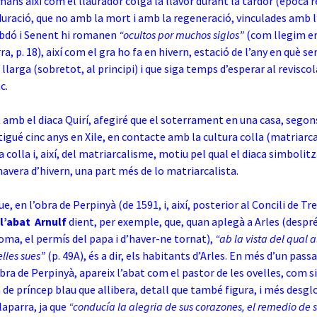
mans així com el llaurador colga la llavor durant la tardor (època 
ració, que no amb la mort i amb la regeneració, vinculades amb l’
dó i Senent hi romanen
“ocultos por muchos siglos”
(com llegim en 
a, p. 18), així com el gra ho fa en hivern, estació de l’any en què s
a llarga (sobretot, al principi) i que siga temps d’esperar al revisc
c.
amb el diaca Quirí, afegiré que el soterrament en una casa, segon
igué cinc anys en Xile, en contacte amb la cultura colla (matriarca
a colla i, així, del matriarcalisme, motiu pel qual el diaca simbolitza
avera d’hivern, una part més de lo matriarcalista.
, en l’obra de Perpinyà (de 1591, i, així, posterior al Concili de Tr
l’abat Arnulf
dient, per exemple, que, quan aplegà a Arles (despr
oma, el permís del papa i d’haver-ne tornat),
“ab la vista del qual 
elles sues”
(p. 49A), és a dir, els habitants d’Arles. En més d’un pass
bra de Perpinyà, apareix l’abat com el pastor de les ovelles, com si
de príncep blau que allibera, detall que també figura, i més desglo
laparra, ja que
“conducía la alegria de sus corazones, el remedio de 