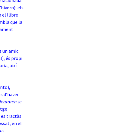
relacionada
hivern); els
el llibre
embla que la
olament
s un amic
l), és propi
ria, així
ento),
és d’haver
alegraren se
atge
 es tractàs
ssat, en el
sus