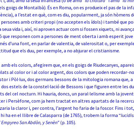
t i, així, amb la seua infantesa (o bé amb
“la criatura”
i amb
“la mi
els goigs de Montalbà). És en Roma, on es produeix el pas de la inf
cència), a l’estat en què, com es diu, popularment, ja són hòmens de
s, persones amb criteri propi (no accepten els ídols) i també que po
 seua vida i, així, ni aproven actuar com si fossen xiquets, ni avança
nó que responen com a persones de ment oberta i amb esperit jove 
més d’una font, en parlar de valentia, de valerositat o, per exemple
ctitud que els duu, per exemple, a no abjurar el cristianisme.
amb els colors, afegirem que, en els goigs de Riudecanyes, aparei
ulats al color or i al color argent, dos colors que poden recordar-no
stor i Pòl·lux, dos germans bessons de la mitologia romana que, a
 dos estels de la constel·lació de Bessons i que figuren entre les d
ts del cel nocturn. Hi hauria, doncs, un paral·lelisme amb la joven
 i Persèfone, com ja hem tractat en altres apartats de la recerca
zaria la
claror i, per contra, l’argent ho faria de la foscor. Fins i tot
hi ha en el llibre de Calasparra (de 1765), trobem la forma “
lucidi
el Empyreo San Abdòn, y Senèn”
(p. 105).