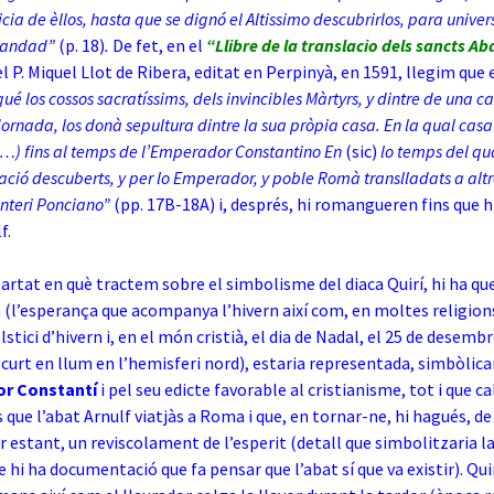
icia de èllos, hasta que se dignó el Altissimo descubrirlos, para unive
tiandad”
(p. 18)
.
De fet, en el
“Llibre de la translacio dels sancts Ab
el P. Miquel Llot de Ribera, editat en Perpinyà, en 1591, llegim que 
ué los cossos sacratíssims, dels invincibles Màrtyrs, y dintre de una 
rnada, los donà sepultura dintre la sua pròpia casa. En la qual casa 
(…) fins al temps de l’Emperador Constantino En
(sic)
lo temps del qu
ació descuberts, y per lo Emperador, y poble Romà translladats a altr
nteri Ponciano”
(pp. 17B-18A) i, després, hi romangueren fins que h
f.
artat en què
tractem sobre el simbolisme del diaca Quirí, hi ha que
a (l’esperança que acompanya l’hivern així com, en moltes religions
lstici d’hivern i, en el món cristià, el dia de Nadal, el 25 de desemb
 curt en llum en l’hemisferi nord), estaria representada, simbòlic
r Constantí
i pel seu edicte favorable al cristianisme, tot i que ca
s que l’abat Arnulf viatjàs a Roma i que, en tornar-ne, hi hagués, d
ir estant, un reviscolament de l’esperit (detall que simbolitzaria l
 hi ha documentació que fa pensar que l’abat sí que va existir). Qui