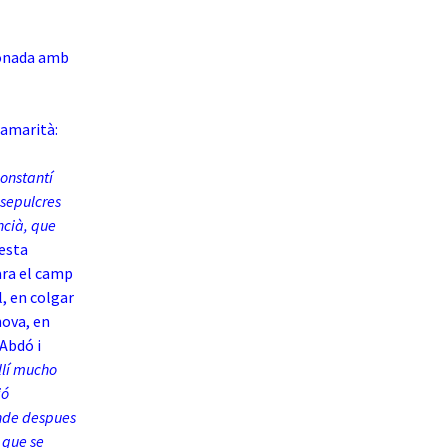
ionada amb
samarità:
onstantí
 sepulcres
ncià, que
uesta
ara el camp
l, en colgar
nova, en
 Abdó i
llí mucho
ió
onde despues
n que se