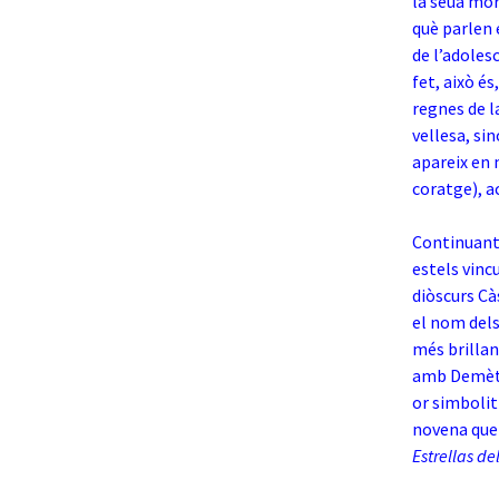
la seua mor
què parlen 
de l’adoles
fet, això é
regnes de la
vellesa, si
apareix en 
coratge), a
Continuant 
estels vinc
diòscurs Cà
el nom dels
més brillan
amb Demèter
or simbolit
novena que 
Estrellas d