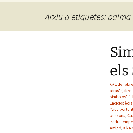
Arxiu d'etiquetes: palma
Sim
els
2 de febr
atrás" (llibre)
símbolos" (ll
Enciclopèdia
"Vida porten
bessons
,
Ca
Pedra
,
emper
Amigó
,
Kike 