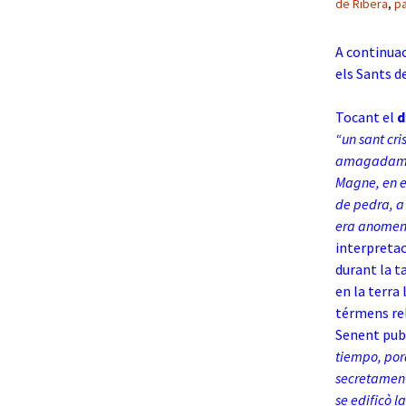
de Ribera
,
p
A continua
els Sants de
Tocant el
d
“un sant cri
amagadament
Magne, en el
de pedra, a 
era anome
interpretac
durant la t
en la terra
térmens reli
Senent publ
tiempo, por
secretament
se edificò l