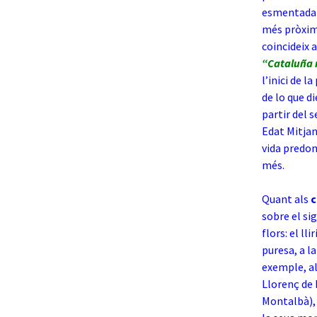
esmentada i,
més pròxima
coincideix 
“Cataluña m
l’inici de 
de lo que d
partir del s
Edat Mitjan
vida predom
més.
Quant als
c
sobre el si
flors: el ll
puresa, a la
exemple, al 
Llorenç de 
Montalbà), 