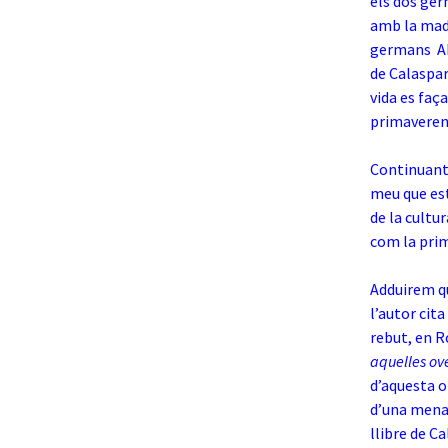
els dos ger
amb la madu
germans Ab
de Calasparr
vida es faç
primaveren
Continuant 
meu que est
de la cultur
com la prim
Adduirem que
l’autor cita
rebut, en R
aquelles ov
d’aquesta o
d’una mena 
llibre de
Ca