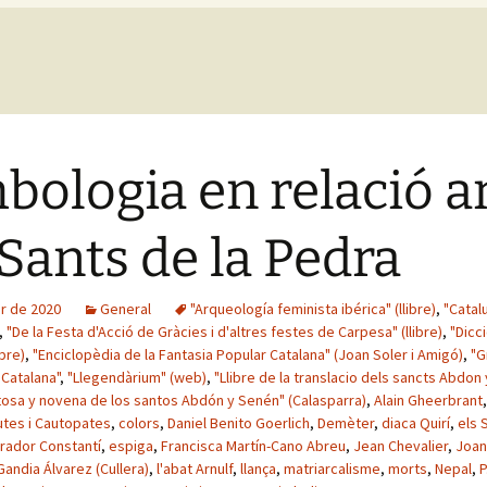
bologia en relació 
 Sants de la Pedra
er de 2020
General
"Arqueología feminista ibérica" (llibre)
,
"Catal
,
"De la Festa d'Acció de Gràcies i d'altres festes de Carpesa" (llibre)
,
"Dicc
ibre)
,
"Enciclopèdia de la Fantasia Popular Catalana" (Joan Soler i Amigó)
,
"G
 Catalana"
,
"Llegendàrium" (web)
,
"Llibre de la translacio dels sancts Abdon
tosa y novena de los santos Abdón y Senén" (Calasparra)
,
Alain Gheerbrant
utes i Cautopates
,
colors
,
Daniel Benito Goerlich
,
Demèter
,
diaca Quirí
,
els 
ador Constantí
,
espiga
,
Francisca Martín-Cano Abreu
,
Jean Chevalier
,
Joan
Gandia Álvarez (Cullera)
,
l'abat Arnulf
,
llança
,
matriarcalisme
,
morts
,
Nepal
,
P