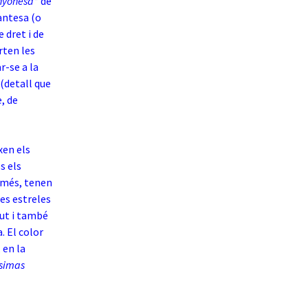
nyonesa”
de
antesa (o
 dret i de
rten les
r-se a la
(detall que
, de
xen els
s els
 més, tenen
ues estreles
tut i també
. El color
, en la
ssimas