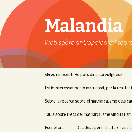
Vés
al
contingut
Malandia
Web sobre antropologia i sobre
«Eres innocent. Ho pots dir a qui vullgues»
Estic interessat per lo matriarcal, per la realitat
Sobre la recerca sobre el matriarcalisme dels ca
Taula sobre trets del matriarcalisme vinculat am
Escriptura
Decidesc per mi mateix i visc d