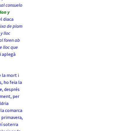
rsal consuelo
don y
el diaca
caixa de plom
y lloc
al foren ab
e lloc que
i aplegà
 la mort i
, ho feia la
re, després
ament, per
ldria
e la comarca
a primavera,
rí soterra