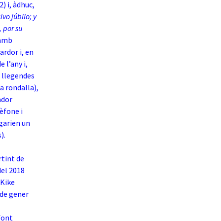
2) i, àdhuc,
vo júbilo; y
 por su
 amb
ardor i, en
e l’any i,
es llegendes
a rondalla),
ador
èfone i
ugarien un
).
rtint de
del 2018
 Kike
7 de gener
font