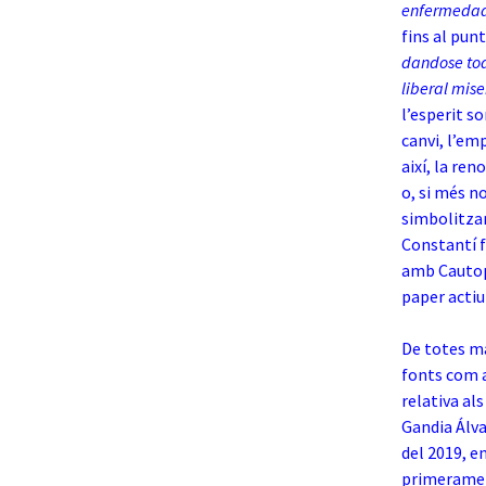
enfermedade
fins al pun
dandose todo
liberal mis
l’esperit so
canvi, l’emp
així, la ren
o, si més n
simbolitzari
Constantí f
amb Cautopa
paper actiu
De totes ma
fonts com a
relativa als
Gandia Álva
del 2019, en
primerament