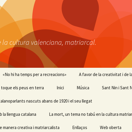
 la cultura valenciana, matriarcal.
«No hi ha temps per a recreacions»
A favor de la creativitat i de
 i toque els peus en terra
Inici
Música
Sant Nin i Sant N
talanoparlants nascuts abans de 1920 i el seu llegat
b la llengua catalana
La mort, un tema no tabú en la cultura matriar
e manera creativa i matriarcalista
Enllaços
Web oberta