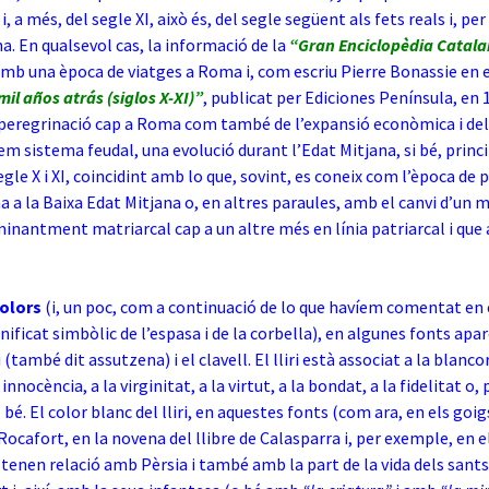
 a més, del segle XI, això és, del segle següent als fets reals i, pe
. En qualsevol cas, la informació de la
“Gran Enciclopèdia Catal
amb una època de viatges a Roma i, com escriu Pierre Bonassie en el
il años atrás (siglos X-XI)”
, publicat per Ediciones Península, en
la peregrinació cap a Roma com també de l’expansió econòmica i de
iem sistema feudal, una evolució durant l’Edat Mitjana, si bé, prin
egle X i XI, coincidint amb lo que, sovint, es coneix com l’època de p
a a la Baixa Edat Mitjana o, en altres paraules, amb el canvi d’un 
inantment matriarcal cap a un altre més en línia patriarcal i que a
olors
(i, un poc, com a continuació de lo que havíem comentat en 
gnificat simbòlic de l’espasa i de la corbella), en algunes fonts apa
iri (també dit assutzena) i el clavell. El lliri està associat a la blancor
 innocència, a la virginitat, a la virtut, a la bondat, a la fidelitat o, 
bé. El color blanc del lliri, en aquestes fonts (com ara, en els goig
Rocafort, en la novena
del llibre de Calasparra i, per exemple, en e
tenen relació amb Pèrsia i també amb la part de la vida dels sant