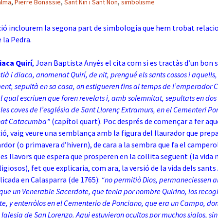
alma
,
Pierre Bonassie
,
Sant Nin i Sant Non
,
simbolisme
ció inclourem la segona part de simbologia que hem trobat relac
 la Pedra.
iaca Quirí
, Joan Baptista Anyés el cita com si es tractàs d’un bon 
stià i diaca, anomenat Quirí, de nit, prengué els sants cossos i aquells,
, sepultà en sa casa, on estigueren fins al temps de l’emperador C
 qual escriuen que foren revelats i, amb solemnitat, sepultats en dos
les coves de l’església de Sant Llorenç Extramurs, en el Cementeri Po
nat Catacumba”
(capítol quart). Poc després de començar a fer aq
ió, vaig veure una semblança amb la figura del llaurador que prep
ardor (o primavera d’hivern), de cara a la sembra que fa el campero
 les llavors que espera que prosperen en la collita següent (la vida 
giosos), fet que explicaria, com ara, la versió de la vida dels sants
icada en Calasparra (de 1765):
“no permitiò Dios, permaneciessen a
que un Venerable Sacerdote, que tenia por nombre Quirino, los recog
e, y enterròlos en el Cementerio de Ponciano, que era un Campo, d
a Iglesia de San Lorenzo. Aqui estuvieron ocultos por muchos siglos, si