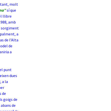
r tant, molt
ana”
sí que
 llibre
 1988, amb
l sorgiment
cipalment, a
as de l’Alta
model de
niria a
el punt
reixen dues
, a la
per
s de
ls goigs de
s abans de