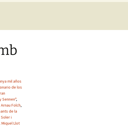
amb
unya mil años
ionario de los
ran
 y Sennen"
,
,
Arnau Folch
,
Sants de la
 Soler i
. Miquel Llot