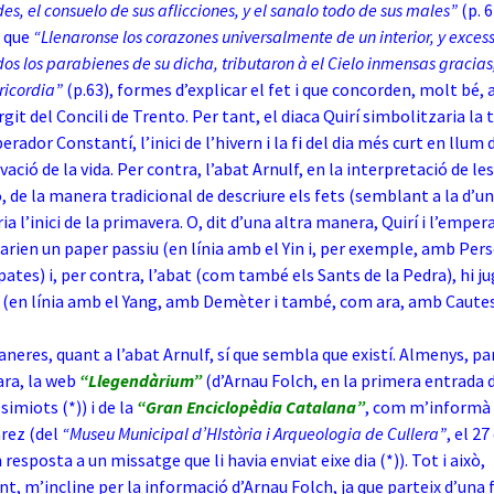
s, el consuelo de sus aflicciones, y el sanalo todo de sus males”
(p. 6
t que
“Llenaronse los corazones universalmente de un interior, y excessi
s los parabienes de su dicha, tributaron à el Cielo inmensas gracias,
ericordia”
(p.63), formes d’explicar el fet i que concorden, molt bé,
rgit del Concili de Trento. Per tant, el diaca Quirí simbolitzaria la t
erador Constantí, l’inici de l’hivern i la fi del dia més curt en llum d
ovació de la vida. Per contra, l’abat Arnulf, en la interpretació de l
o, de la manera tradicional de descriure els fets (semblant a la d’un
a l’inici de la primavera. O, dit d’una altra manera, Quirí i l’emper
arien un paper passiu (en línia amb el Yin i, per exemple, amb Pers
tes) i, per contra, l’abat (com també els Sants de la Pedra), hi j
 (en línia amb el Yang, amb Demèter i també, com ara, amb Cautes
neres, quant a l’abat Arnulf, sí que sembla que existí. Almenys, pa
ra, la web
“Llegendàrium”
(d’Arnau Folch, en la primera entrada 
 simiots (*)) i de la
“Gran Enciclopèdia Catalana”
, com m’informà
rez (del
“Museu Municipal d’HIstòria i Arqueologia de Cullera”
, el 2
 resposta a un missatge que li havia enviat eixe dia (*)). Tot i això,
, m’incline per la informació d’Arnau Folch, ja que parteix d’una 