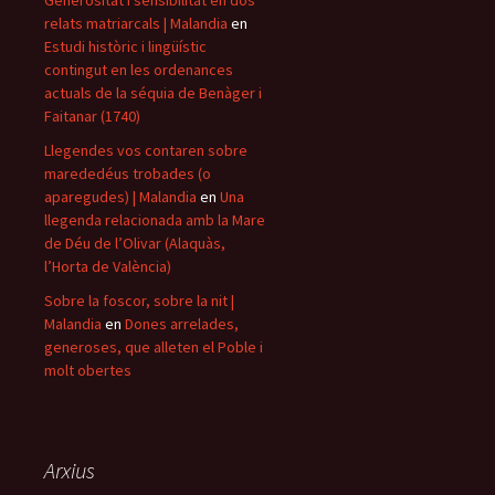
Generositat i sensibilitat en dos
relats matriarcals | Malandia
en
Estudi històric i lingüístic
contingut en les ordenances
actuals de la séquia de Benàger i
Faitanar (1740)
Llegendes vos contaren sobre
marededéus trobades (o
aparegudes) | Malandia
en
Una
llegenda relacionada amb la Mare
de Déu de l’Olivar (Alaquàs,
l’Horta de València)
Sobre la foscor, sobre la nit |
Malandia
en
Dones arrelades,
generoses, que alleten el Poble i
molt obertes
Arxius