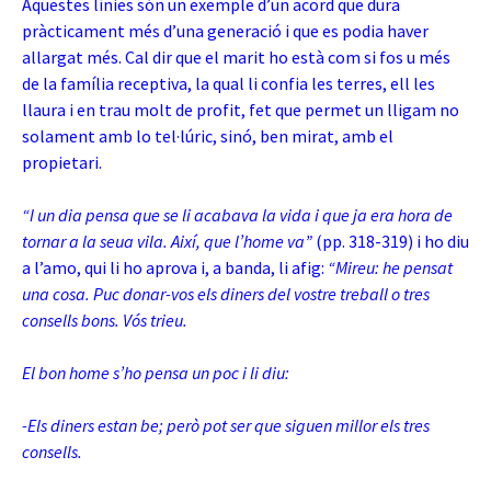
Aquestes línies són un exemple d’un acord que dura
pràcticament més d’una generació i que es podia haver
allargat més. Cal dir que el marit ho està com si fos u més
de la família receptiva, la qual li confia les terres, ell les
llaura i en trau molt de profit, fet que permet un lligam no
solament amb lo tel·lúric, sinó, ben mirat, amb el
propietari.
“I un dia pensa que se li acabava la vida i que ja era hora de
tornar a la seua vila. Així, que l’home va”
(pp. 318-319) i ho diu
a l’amo, qui li ho aprova i, a banda, li afig:
“Mireu: he pensat
una cosa. Puc donar-vos els diners del vostre treball o tres
consells bons. Vós trieu.
El bon home s’ho pensa un poc i li diu:
-Els diners estan be; però pot ser que siguen millor els tres
consells.