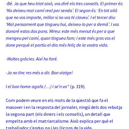
-Bé. Ja que heu triat això, vos diré els tres consells. El primer és:
‘No deixeu mai camí real per senda’. El segon és: ‘En tot allò
que no vos importe, millor si no vos hi claveu’. I el tercer diu:
‘Mal pensament que tingueu hui, deixeu-lo per a demà’. I vos
donaré estos dos pans. Mireu: este més menut és per a que
mengeu pel camí, quan tingueu fam; i este més gros vos el
done perquè el partiu el dia més feliç de la vostra vida.
-Moltes gràcies. Així ho faré.
-Ja no tinc res més a dir. Bon viatge!
I el bon home agafa (…) i se’n va”
(p. 319).
Com podem veure en els mots de la qüestió que fa el
masover i en la resposta del jornaler, ningú dels dos rebutja
la segona part (els diners i els consells), un detall que
empelta amb el matriarcalisme. Això explica per què el
treballador s’enduu pa i les lliçons de la vida