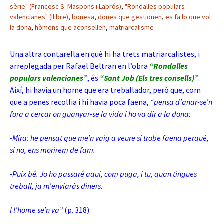
sèrie" (Francesc S. Maspons i Labrós)
,
"Rondalles populars
valencianes" (llibre)
,
bonesa
,
dones que gestionen
,
es fa lo que vol
la dona
,
hòmens que aconsellen
,
matriarcalisme
Una altra contarella en què hi ha trets matriarcalistes, i
arreplegada per Rafael Beltran en l’obra
“Rondalles
populars valencianes”
, és
“Sant Job (Els tres consells)”
.
Així, hi havia un home que era treballador, però que, com
que a penes recollia i hi havia poca faena,
“pensa d’anar-se’n
fora a cercar on guanyar-se la vida i ho va dir a la dona:
-Mira: he pensat que me’n vaig a veure si trobe faena perquè,
si no, ens morirem de fam.
-Puix bé. Jo ho passaré aquí, com puga, i tu, quan tingues
treball, ja m’enviaràs diners.
I l’home se’n va”
(p. 318).