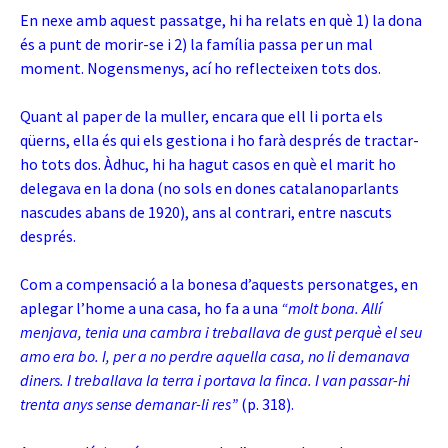
En nexe amb aquest passatge, hi ha relats en què 1) la dona
és a punt de morir-se i 2)
la família passa per un mal
moment. Nogensmenys, ací ho reflecteixen tots dos.
Quant al paper de la muller, encara que ell li porta els
qüerns, ella és qui els gestiona i ho farà després de tractar-
ho tots dos. Àdhuc
, hi ha hagut casos en què el marit ho
delegava en la dona (no sols en dones catalanoparlants
nascudes abans de 1920), ans al contrari, entre nascuts
després.
Com a compensació a la bonesa d’aquests personatges, en
aplegar l’home a una casa, ho fa a una
“molt bona. Allí
menjava, tenia una cambra i treballava de gust perquè el seu
amo era bo. I, per a no perdre aquella casa, no li demanava
diners. I treballava la terra i portava la finca. I van passar-hi
trenta anys sense demanar-li res”
(p. 318).