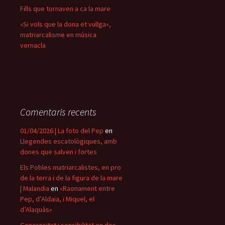
Fills que tornaven a ca la mare
«Si vols que la dona et vullga»,
matriarcalisme en música
vernacla
Comentaris recents
01/04/2026 | La foto del Pep
en
Llegendes escatològiques, amb
dones que salven i fortes
Els Pobles matriarcalistes, en pro
de la terra i de la figura de la mare
| Malandia
en
«Raonament entre
Pep, d’Aldaia, i Miquel, el
d’Alaquàs»