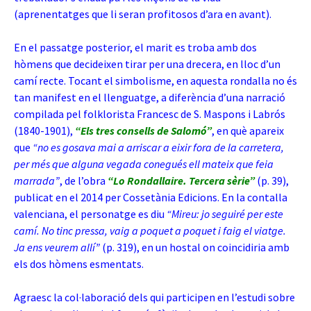
(aprenentatges que li seran profitosos d’ara en avant).
En el passatge posterior, el marit es troba amb dos
hòmens que decideixen tirar per una drecera, en lloc d’un
camí recte. Tocant el simbolisme, en aquesta rondalla no és
tan manifest en el llenguatge, a diferència d’una narració
compilada pel folklorista Francesc de S. Maspons i Labrós
(1840-1901),
“Els tres consells de Salomó”
, en què apareix
que
“no es gosava mai a arriscar a eixir fora de la carretera,
per més que alguna vegada conegués ell mateix que feia
marrada”
, de l’obra
“Lo Rondallaire. Tercera sèrie”
(p. 39),
publicat en el 2014 per Cossetània Edicions. En la contalla
valenciana, el personatge es diu
“Mireu: jo seguiré per este
camí. No tinc pressa, vaig a poquet a poquet i faig el viatge.
Ja ens veurem allí”
(p. 319), en un hostal on coincidiria amb
els dos hòmens esmentats.
Agraesc la col·laboració dels qui participen en l’estudi sobre