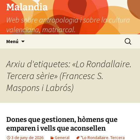
Vés
Malandia
al
Web sobre antropologia i sobre la cultura
contingut
valenciana, matriarcal.
Cerca:
Menú
Arxiu d'etiquetes: «Lo Rondallaire.
Tercera sèrie» (Francesc S.
Maspons i Labrós)
Dones que gestionen, hòmens que
emparen i vells que aconsellen
3 de juny de 2026
General
"Lo Rondallaire. Tercera