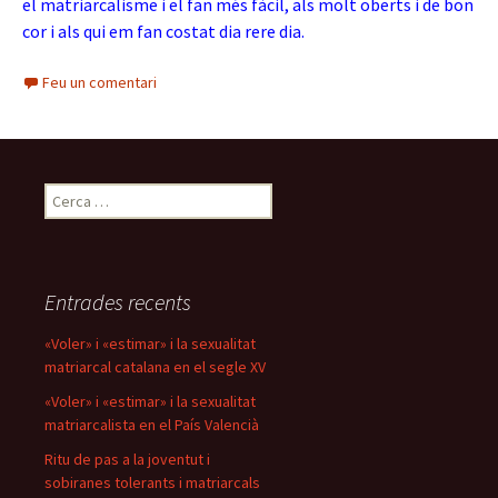
el matriarcalisme i el fan més fàcil, als molt oberts i de bon
cor i als qui em fan costat dia rere dia.
Feu un comentari
Cerca:
Entrades recents
«Voler» i «estimar» i la sexualitat
matriarcal catalana en el segle XV
«Voler» i «estimar» i la sexualitat
matriarcalista en el País Valencià
Ritu de pas a la joventut i
sobiranes tolerants i matriarcals