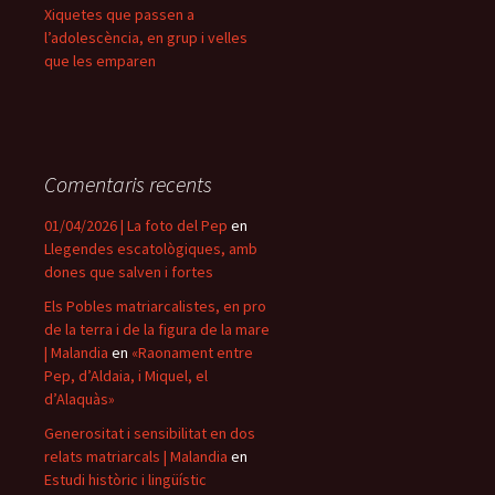
Xiquetes que passen a
l’adolescència, en grup i velles
que les emparen
Comentaris recents
01/04/2026 | La foto del Pep
en
Llegendes escatològiques, amb
dones que salven i fortes
Els Pobles matriarcalistes, en pro
de la terra i de la figura de la mare
| Malandia
en
«Raonament entre
Pep, d’Aldaia, i Miquel, el
d’Alaquàs»
Generositat i sensibilitat en dos
relats matriarcals | Malandia
en
Estudi històric i lingüístic