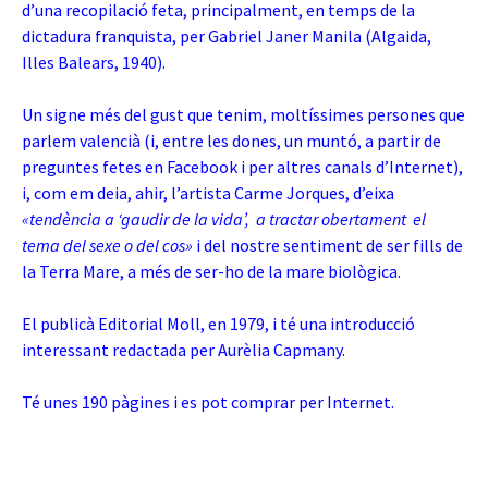
d’una recopilació feta, principalment, en temps de la
dictadura franquista, per Gabriel Janer Manila (Algaida,
Illes Balears, 1940).
Un signe més del gust que tenim, moltíssimes persones que
parlem valencià (i, entre les dones, un muntó, a partir de
preguntes fetes en Facebook i per altres canals d’Internet),
i, com em deia, ahir, l’artista Carme Jorques, d’eixa
«tendència a ‘gaudir de la vida’, a tractar obertament el
tema del sexe o del cos»
i del nostre sentiment de ser fills de
la
Terra Mare, a més de ser-ho de la mare biològica.
El publicà Editorial Moll, en 1979, i té una introducció
interessant redactada per Aurèlia Capmany.
Té unes 190 pàgines i es pot comprar per Internet.