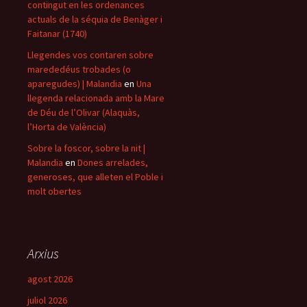
contingut en les ordenances
actuals de la séquia de Benàger i
Faitanar (1740)
Llegendes vos contaren sobre
marededéus trobades (o
aparegudes) | Malandia
en
Una
llegenda relacionada amb la Mare
de Déu de l’Olivar (Alaquàs,
l’Horta de València)
Sobre la foscor, sobre la nit |
Malandia
en
Dones arrelades,
generoses, que alleten el Poble i
molt obertes
Arxius
agost 2026
juliol 2026