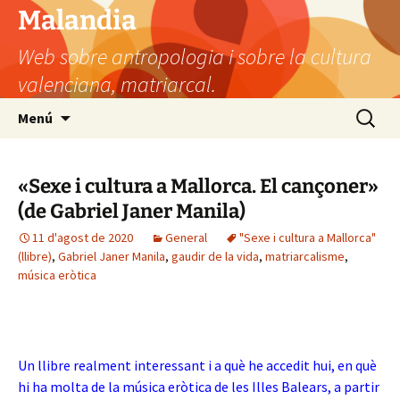
Vés
Malandia
al
Web sobre antropologia i sobre la cultura
contingut
valenciana, matriarcal.
Cerca:
Menú
«Sexe i cultura a Mallorca. El cançoner»
(de Gabriel Janer Manila)
11 d'agost de 2020
General
"Sexe i cultura a Mallorca"
(llibre)
,
Gabriel Janer Manila
,
gaudir de la vida
,
matriarcalisme
,
música eròtica
Un llibre realment interessant i a què he accedit hui, en què
hi ha molta de la música eròtica de les Illes Balears, a partir