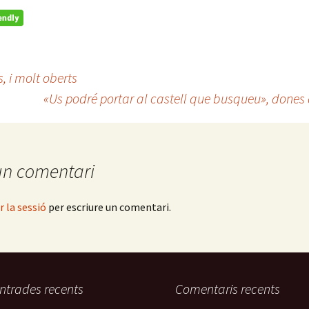
 i molt oberts
«Us podré portar al castell que busqueu», dones
un comentari
ar la sessió
per escriure un comentari.
ntrades recents
Comentaris recents