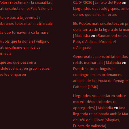
oler» i «estimar» i la sexualitat
01/04/2026 | La foto del Pep
en
atriarcalista en el País Valencià
Llegendes escatològiques, amb
dones que salven i fortes
itu de pas a la joventut i
obiranes tolerants i matriarcals
Els Pobles matriarcalistes, en p
de la terra i de la figura de la ma
ills que tornaven a ca la mare
| Malandia
en
«Raonament entre
Si vols que la dona et vullga»,
Pep, d’Aldaia, i Miquel, el
atriarcalisme en música
d’Alaquàs»
ernacla
Generositat i sensibilitat en dos
iquetes que passen a
relats matriarcals | Malandia
en
’adolescència, en grup i velles
Estudi històric i lingüístic
ue les emparen
contingut en les ordenances
actuals de la séquia de Benàger 
Faitanar (1740)
Llegendes vos contaren sobre
marededéus trobades (o
aparegudes) | Malandia
en
Una
llegenda relacionada amb la Mar
de Déu de l’Olivar (Alaquàs,
l’Horta de València)