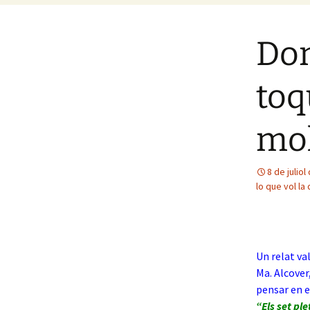
Don
toq
mol
8 de juliol
lo que vol la
Un relat va
Ma. Alcover
pensar en e
“Els set p