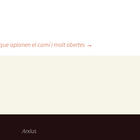
 que aplanen el camí i molt obertes
→
Arxius