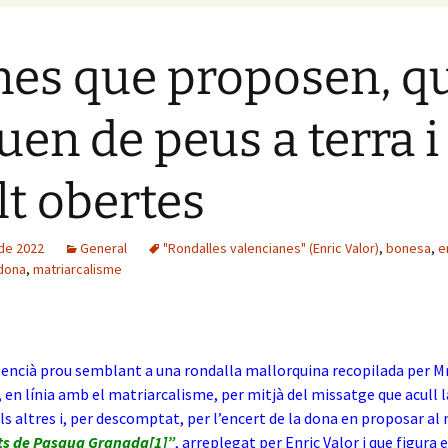
es que proposen, q
uen de peus a terra i
t obertes
 de 2022
General
"Rondalles valencianes" (Enric Valor)
,
bonesa
,
e
 dona
,
matriarcalisme
lencià prou semblant a una rondalla mallorquina recopilada per M
, en línia amb el matriarcalisme, per mitjà del missatge que acull l
ls altres i, per descomptat, per l’encert de la dona en proposar al 
lets de Pasqua Granada
[1]
”
, arreplegat per Enric Valor i que figura