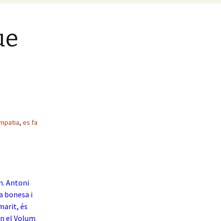
ue
mpatia
,
es fa
n. Antoni
a bonesa i
marit, és
 en el Volum