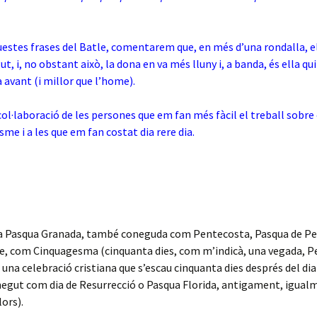
estes frases del Batle, comentarem que, en més d’una rondalla, el
t, i, no obstant això, la dona en va més lluny i, a banda, és ella qu
sa avant (i millor que l’home).
col·laboració de les persones que em fan més fàcil el treball sobre 
sme i a les que em fan costat dia rere dia.
 Pasqua Granada, també coneguda com Pentecosta, Pasqua de Pe
e, com Cinquagesma (cinquanta dies, com m’indicà, una vegada, P
s una celebració cristiana que s’escau cinquanta dies després del di
gut com dia de Resurrecció o Pasqua Florida, antigament, igualm
lors).