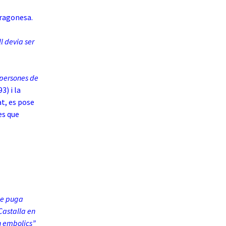
aragonesa.
ll devia ser
t persones de
93) i la
at, es pose
ges que
que puga
 Castalla en
n embolics”