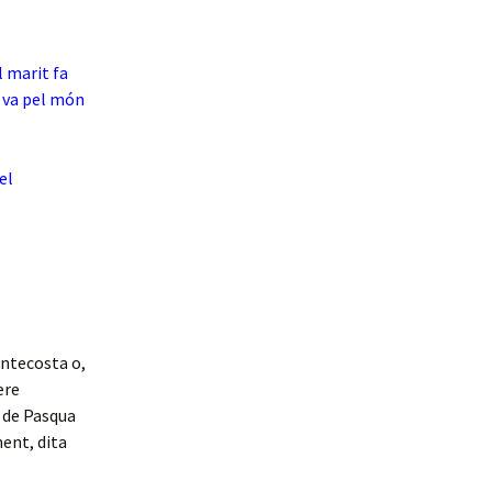
 marit fa
i va pel món
el
ntecosta o,
ere
a de Pasqua
ent, dita