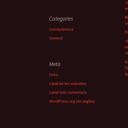
«V
m
R
Categories
s
correu brossa
F
General
«
m
v
X
Meta
l
q
Entra
Canal de les entrades
Canal dels comentaris
WordPress.org (en anglès)