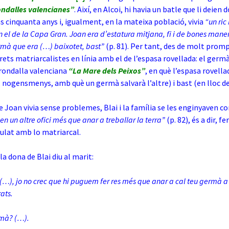
ndalles valencianes”
. Així, en Alcoi, hi havia un batle que li deien 
ns cinquanta anys i, igualment, en la mateixa població, vivia
“un ric
n el de la Capa Gran. Joan era d’estatura mitjana, fi i de bones maner
rmà que era (…) baixotet, bast”
(p. 81). Per tant, des de molt prom
rets matriarcalistes en línia amb el de l’espasa rovellada: el germ
rondalla valenciana
“La Mare dels Peixos”
, en què l’espasa rovella
, nogensmenys, amb què un germà salvarà l’altre) i bast (en lloc de
 Joan vivia sense problemes, Blai i la família se les enginyaven c
ien un altre ofici més que anar a treballar la terra”
(p. 82), és a dir, fe
culat amb lo matriarcal.
la dona de Blai diu al marit:
i (…), jo no crec que hi puguem fer res més que anar a cal teu germà 
ats.
rmà? (…).