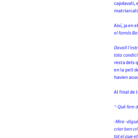
capdavall, 
matriarcali
Així, ja en 
el famós Bat
Davall l’est
tota condici
resta dels 
en la pell d
havien acus
Al final de 
“-Què fem de
-Mira -digué
criar ben cr
tot el que 