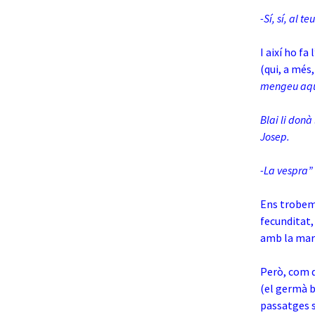
-Sí, sí, al 
I així ho f
(qui, a més,
mengeu aques
Blai li donà
Josep.
-La vespra”
Ens trobem 
fecunditat, 
amb la mar
Però, com q
(el germà b
passatges s