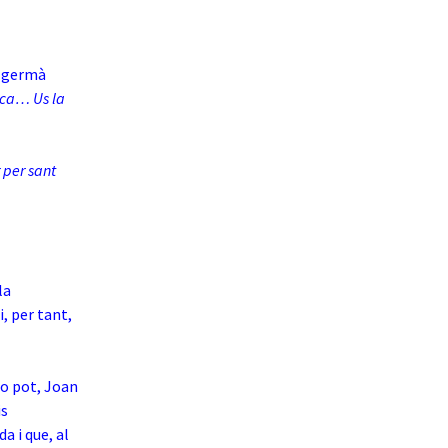
u germà
aca… Us la
 per sant
la
i, per tant,
no pot, Joan
is
 i que, al