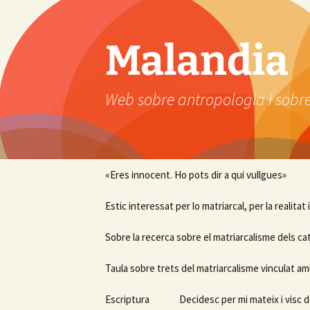
Vés
al
contingut
Malandia
Web sobre antropologia i sobre
«Eres innocent. Ho pots dir a qui vullgues»
Estic interessat per lo matriarcal, per la realitat
Sobre la recerca sobre el matriarcalisme dels ca
Taula sobre trets del matriarcalisme vinculat am
Escriptura
Decidesc per mi mateix i visc d