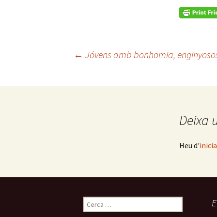
Navegació
←
Jóvens amb bonhomia, enginyosos,
per
les
Deixa 
entrades
Heu d'
inici
Cerca:
E