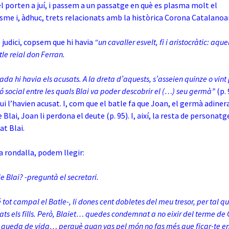
el porten a juí, i passem a un passatge en què es plasma molt el
sme i, àdhuc, trets relacionats amb la històrica Corona Catalano
el judici, copsem que hi havia
“un cavaller esvelt, fi i aristocràtic: aque
le reial don Ferran.
rada hi havia els acusats. A la dreta d’aquests, s’asseien quinze o vin
ó social entre les quals Blai va poder descobrir el (…) seu germà”
(p. 
qui l’havien acusat. I, com que el batle fa que Joan, el germà adiner
e Blai, Joan li perdona el deute (p. 95). I, així, la resta de personat
at Blai.
la rondalla, podem llegir:
 Blai? -preguntà el secretari.
 tot campal el Batle-, li dones cent dobletes del meu tresor, per tal 
iats els fills. Però, Blaiet… quedes condemnat a no eixir del terme de
et queda de vida… perquè quan vas pel món no fas més que ficar-te e