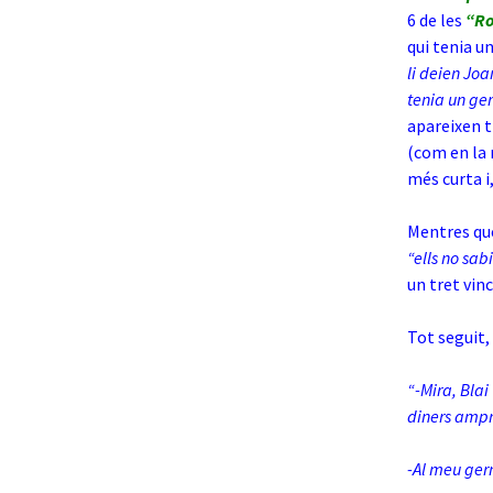
6 de les
“Ro
qui tenia u
li deien Joa
tenia un ge
apareixen t
(com en la 
més curta i
Mentres que
“ells no sab
un tret vin
Tot seguit, 
“-Mira, Bla
diners ampr
-Al meu ge