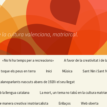
 la cultura valenciana, matriarcal.
«No hi ha temps per a recreacions»
A favor de la creativitat i de
 i toque els peus en terra
Inici
Música
Sant Nin i Sant N
talanoparlants nascuts abans de 1920 i el seu llegat
b la llengua catalana
La mort, un tema no tabú en la cultura matriar
e manera creativa i matriarcalista
Enllaços
Web oberta