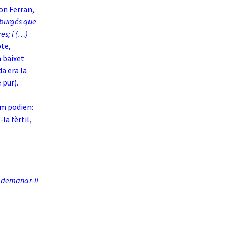
don Ferran,
 burgés que
es; i (…)
pte,
à baixet
da era la
 pur).
om podien:
r-la fèrtil,
a demanar-li