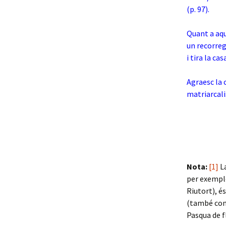
(p. 97).
Quant a aqu
un recorregu
i tira la ca
Agraesc la 
matriarcali
Nota:
[1]
La
per exempl
Riutort), é
(també cone
Pasqua de f