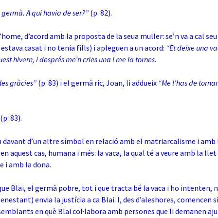
teu germà. A qui havia de ser?”
(p. 82).
a l’home, d’acord amb la proposta de la seua muller: se’n va a cal se
 estava casat i no tenia fills) i apleguen a un acord:
“Et deixe una v
t hivern, i després me’n cries una i me la tornes.
 les gràcies”
(p. 83) i el germà ric, Joan, li addueix
“Me l’has de tornar
(p. 83).
davant d’un altre símbol en relació amb el matriarcalisme i amb 
en aquest cas, humana i més: la vaca, la qual té a veure amb la llet 
e i
amb la dona.
ue Blai, el germà pobre, tot i que tracta bé la vaca i ho intenten, 
enestant) envia la justícia a ca Blai. I, des d’aleshores, comencen s
emblants en què Blai col·labora amb persones que li demanen ajuda