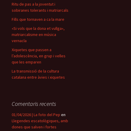
Ritu de pas a la joventut i
sobiranes tolerants i matriarcals
Fills que tornaven a ca la mare
«Si vols que la dona et vullga»,
matriarcalisme en música
vernacla
Xiquetes que passen a
l’adolescència, en grup i velles
que les emparen
La transmissió de la cultura
catalana entre àvies i xiquetes
Comentaris recents
01/04/2026 | La foto del Pep
en
Llegendes escatològiques, amb
dones que salven i fortes