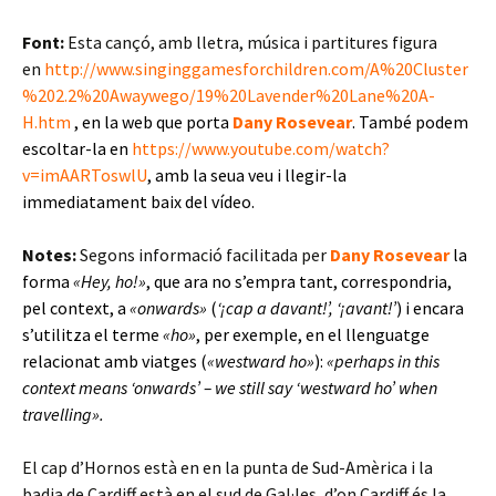
Font:
Esta cançó, amb lletra, música i partitures figura
en
http://www.singinggamesforchildren.com/A%20Cluster
%202.2%20Awaywego/19%20Lavender%20Lane%20A-
H.htm
, en la web que porta
Dany Rosevear
. També podem
escoltar-la en
https://www.youtube.com/watch?
v=imAARToswlU
, amb la seua veu i llegir-la
immediatament baix del vídeo.
Notes:
Segons informació facilitada per
Dany Rosevear
la
forma
«Hey, ho!»
, que ara no s’empra tant, correspondria,
pel context, a
«onwards»
(
‘¡cap a davant!’, ‘¡avant!’
) i encara
s’utilitza el terme
«ho»
, per exemple, en el llenguatge
relacionat amb viatges (
«westward ho»
):
«perhaps in this
context means ‘onwards’ – we still say ‘westward ho’ when
travelling».
El cap d’Hornos està en en la punta de Sud-Amèrica i la
badia de Cardiff està en el sud de Gal·les, d’on Cardiff és la