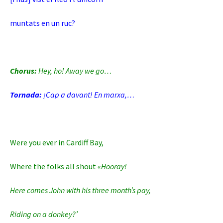
muntats en un ruc?
Chorus:
Hey, ho! Away we go…
Tornada:
¡Cap a davant! En marxa,…
Were you ever in Cardiff Bay,
Where the folks all shout
«Hooray!
Here comes John with his three month’s pay,
Riding on a donkey?’