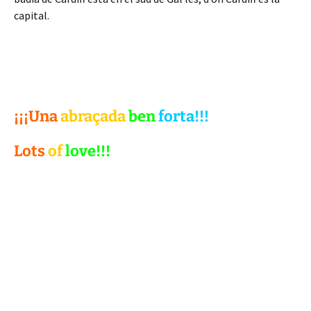
capital.
¡¡¡Una
abraçada
ben
forta!!!
Lots
of
love!!!