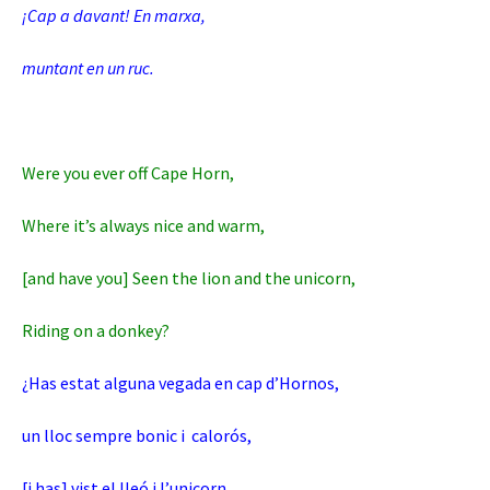
¡Cap a davant! En marxa,
muntant en un ruc.
Were you ever off Cape Horn,
Where it’s always nice and warm,
[and have you] Seen the lion and the unicorn,
Riding on a donkey?
¿Has estat alguna vegada en cap d’Hornos,
un lloc sempre bonic i calorós,
[i has] vist el lleó i l’unicorn