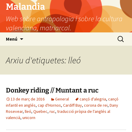
Vés
Malandia
al
Web sobre antropologia i sobre la cultura
contingut
valenciana, matriarcal.
Cerca:
Menú
Arxiu d'etiquetes: lleó
Donkey riding // Muntant a ruc
13 de març de 2016
General
cançó d'alegria
,
cançó
infantil en anglés
,
cap d'Hornos
,
Cardiff Bay
,
corona de rei
,
Dany
Rosevear
,
lleó
,
Quebec
,
ruc
,
traducció pròpia de l'anglés al
valencià
,
unicorn