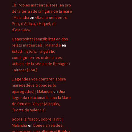
Els Pobles matriarcalistes, en pro
de la terra i de la figura de la mare
| Malandia
en
«Raonament entre
Pep, d’Aldaia, i Miquel, el
d’Alaquàs»
Generositat i sensibilitat en dos
relats matriarcals | Malandia
en
Estudi històric i lingüístic
contingut en les ordenances
actuals de la séquia de Benàger i
Faitanar (1740)
Llegendes vos contaren sobre
marededéus trobades (o
aparegudes) | Malandia
en
Una
llegenda relacionada amb la Mare
de Déu de l’Olivar (Alaquàs,
l’Horta de València)
Sobre la foscor, sobre la nit |
Malandia
en
Dones arrelades,
generoses, que alleten el Poble i