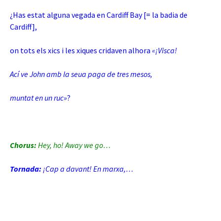
¿Has estat alguna vegada en Cardiff Bay [= la badia de
Cardiff],
on tots els xics i les xiques cridaven alhora
«¡Visca!
Ací ve John amb la seua paga de tres mesos,
muntat en un
ruc»
?
Chorus:
Hey, ho! Away we go…
Tornada:
¡Cap a davant! En marxa,…