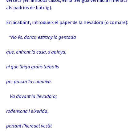
versets (en ambdós casos, en la llengua vernacla i menats
als padrins de bateig).
En acabant, introdueix el paper de la llevadora (o comare):
“No és, doncs, estrany la gentada
que, enfront la casa, s’apinya,
ni que tinga grans treballs
per passar la comitiva.
Va davant la llevadora;
rodenxona i eixerida,
portant l’hereuet vestit