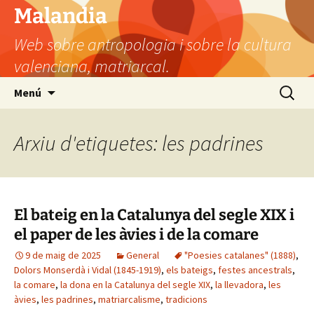
Vés
Malandia
al
Web sobre antropologia i sobre la cultura
contingut
valenciana, matriarcal.
Cerca:
Menú
Arxiu d'etiquetes: les padrines
El bateig en la Catalunya del segle XIX i
el paper de les àvies i de la comare
9 de maig de 2025
General
"Poesies catalanes" (1888)
,
Dolors Monserdà i Vidal (1845-1919)
,
els bateigs
,
festes ancestrals
,
la comare
,
la dona en la Catalunya del segle XIX
,
la llevadora
,
les
àvies
,
les padrines
,
matriarcalisme
,
tradicions