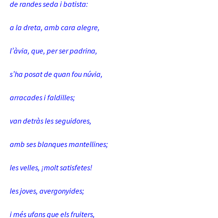
de randes seda i batista:
a la dreta, amb cara alegre,
l’àvia, que, per ser padrina,
s’ha posat de quan fou núvia,
arracades i faldilles;
van detràs les seguidores,
amb ses blanques mantellines;
les velles, ¡molt satisfetes!
les joves, avergonyides;
i més ufans que els fruiters,