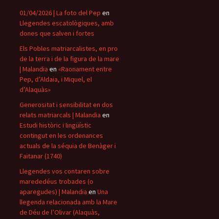
01/04/2026 | La foto del Pep
en
Llegendes escatològiques, amb
dones que salven i fortes
Els Pobles matriarcalistes, en pro
de la terra i de la figura de la mare
| Malandia
en
«Raonament entre
Pep, d’Aldaia, i Miquel, el
d’Alaquàs»
Generositat i sensibilitat en dos
relats matriarcals | Malandia
en
Estudi històric i lingüístic
contingut en les ordenances
actuals de la séquia de Benàger i
Faitanar (1740)
Llegendes vos contaren sobre
marededéus trobades (o
aparegudes) | Malandia
en
Una
llegenda relacionada amb la Mare
de Déu de l’Olivar (Alaquàs,