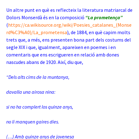
Un altre punt en què es reflecteix la literatura matriarcal de
Dolors Monserdà és en la composició
“La prometença”
(
https://ca.wikisource.org/wiki/Poesies_catalanes_(Monse
rd%C3%A0)/La_prometensa
), de 1884, en què capim molts
trets que, a més, ens presenten bona part dels costums del
segle XIX i que, igualment, apareixen en poemes i en
comentaris que ens escrigueren en relació amb dones
nascudes abans de 1920. Així, diu que,
“Dels alts cims de la muntanya,
davalla una airosa nina:
si no ha complert los quinze anys,
no li manquen gaires dies.
(…) Amb quinze anys de jovenesa