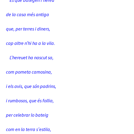
És que bategen l’hereu
de la casa més antiga
que, per terres i diners,
cap altre n’hi ha a la vila.
L’hereuet ha nascut sa,
com pometa camosina,
i els avis, que són padrins,
i rumbosos, que és follia,
per celebrar lo bateig
com en la terra s’estila,