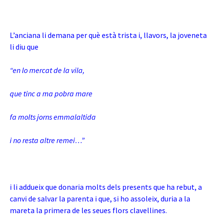
L’anciana li demana per què està trista i, llavors, la joveneta
li diu que
“en lo mercat de la vila,
que tinc a ma pobra mare
fa molts jorns emmalaltida
i no resta altre remei…”
i li addueix que donaria molts dels presents que ha rebut, a
canvi de salvar la parenta i que, si ho assoleix, duria a la
mareta la primera de les seues flors clavellines.