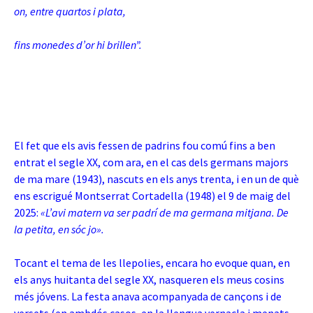
on, entre quartos i plata,
fins monedes d’or hi brillen”.
El fet que els avis fessen de padrins fou comú fins a ben
entrat el segle XX, com ara, en el cas dels germans majors
de ma mare (1943), nascuts en els anys trenta, i en un de què
ens escrigué Montserrat Cortadella (1948) el 9 de maig del
2025:
«L’avi matern va ser padrí de ma germana mitjana. De
la petita, en sóc jo».
Tocant el tema de les llepolies, encara ho evoque quan, en
els anys huitanta del segle XX, nasqueren els meus cosins
més jóvens. La festa anava acompanyada de cançons i de