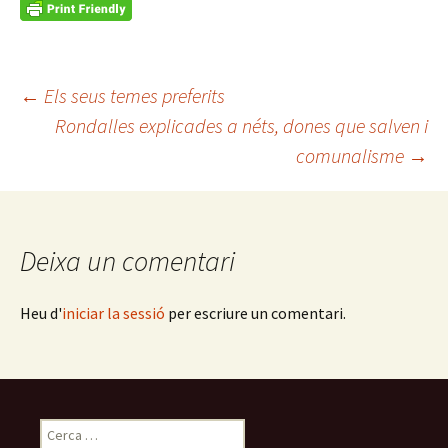
Navegació
←
Els seus temes preferits
Rondalles explicades a néts, dones que salven i
comunalisme
→
per
les
Deixa un comentari
entrades
Heu d'
iniciar la sessió
per escriure un comentari.
Cerca: