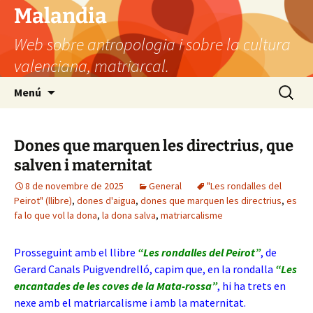
Vés
Malandia
al
Web sobre antropologia i sobre la cultura
contingut
valenciana, matriarcal.
Cerca:
Menú
Dones que marquen les directrius, que
salven i maternitat
8 de novembre de 2025
General
"Les rondalles del
Peirot" (llibre)
,
dones d'aigua
,
dones que marquen les directrius
,
es
fa lo que vol la dona
,
la dona salva
,
matriarcalisme
Prosseguint amb el llibre
“Les rondalles del Peirot”
, de
Gerard Canals Puigvendrelló, capim que, en la rondalla
“Les
encantades de les coves de la Mata-rossa”
, hi ha trets en
nexe amb el matriarcalisme i amb la maternitat.