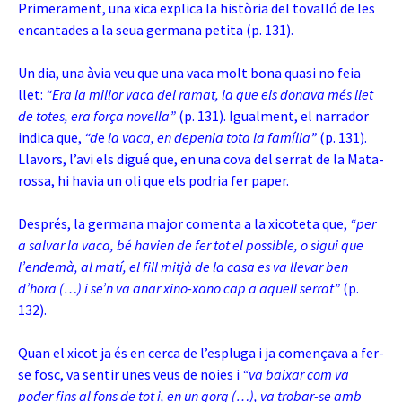
Primerament, una xica explica la història del tovalló de les
encantades a la seua germana petita (p. 131).
Un dia, una àvia veu que una vaca molt bona quasi no feia
llet:
“Era la millor vaca del ramat, la que els donava més llet
de totes, era força novella”
(p. 131). Igualment, el narrador
indica que,
“d
e
la vaca, en depenia tota la família”
(p. 131).
Llavors, l’avi els digué que, en una cova del
serrat de la Mata-
rossa, hi havia un oli que els podria fer paper.
Després, la germana major comenta a la xicoteta que,
“per
a salvar la vaca, bé havien de fer tot el possible, o sigui que
l’endemà, al matí, el fill mitjà de la casa es va llevar ben
d’hora (…) i se’n va anar xino-xano cap a aquell serrat”
(p.
132).
Quan el xicot ja és en cerca de l’espluga i ja començava a fer-
se fosc, va sentir unes veus de noies i
“va baixar com va
poder fins al fons de tot i, en un gorg (…), va trobar-se amb