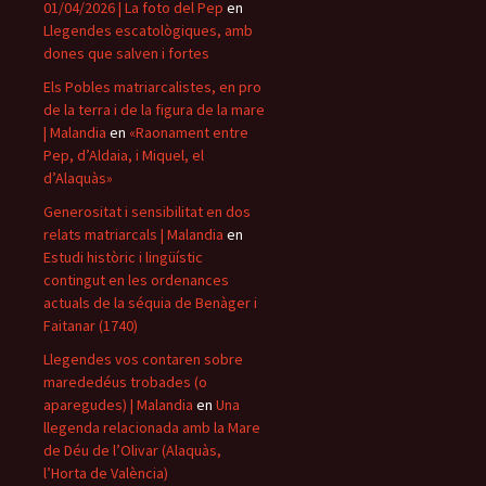
01/04/2026 | La foto del Pep
en
Llegendes escatològiques, amb
dones que salven i fortes
Els Pobles matriarcalistes, en pro
de la terra i de la figura de la mare
| Malandia
en
«Raonament entre
Pep, d’Aldaia, i Miquel, el
d’Alaquàs»
Generositat i sensibilitat en dos
relats matriarcals | Malandia
en
Estudi històric i lingüístic
contingut en les ordenances
actuals de la séquia de Benàger i
Faitanar (1740)
Llegendes vos contaren sobre
marededéus trobades (o
aparegudes) | Malandia
en
Una
llegenda relacionada amb la Mare
de Déu de l’Olivar (Alaquàs,
l’Horta de València)