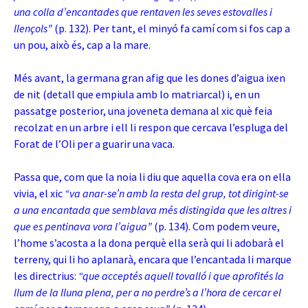
una colla d’encantades que rentaven les seves estovalles i
llençols”
(p. 132). Per tant, el minyó fa camí com si fos cap a
un pou, això és, cap a la mare.
Més avant, la germana gran afig que les dones d’aigua ixen
de nit (detall que empiula amb lo matriarcal) i, en un
passatge posterior, una joveneta demana al xic què feia
recolzat en un arbre i ell li respon que cercava l’espluga del
Forat de l’Oli per a guarir una vaca.
Passa que, com que la noia li diu que aquella cova era on ella
vivia, el xic
“va anar-se’n amb la resta del grup, tot dirigint-se
a una encantada que semblava més distingida que les altres i
que es pentinava vora l’aigua”
(p. 134). Com podem veure,
l’home s’acosta a la dona perquè ella serà qui li adobarà el
terreny, qui li ho aplanarà, encara que l’encantada li marque
les directrius:
“que acceptés aquell tovalló i que aprofités la
llum de la lluna plena, per a no perdre’s a l’hora de cercar el