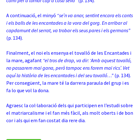
camí per a tornar cap a casa seva”
(p. 134).
A continuació, el minyó
“se’n va anar, sentint encara els cants
i els balls de les encantades a la vora del gorg. En arribar al
capdamunt del serrat, va trobar els seus pares i els germans”
(p. 134).
Finalment, el noi els ensenya el tovalló de les Encantades i
la mare, agafant
“el tros de drap, va dir: ‘Amb aquest tovalló,
no passarem mai gana, però tampoc ens farem mai rics’. Vet
aquí la història de les encantades i del seu tovalló…”
(p. 134).
Per consegüent, la mare té la darrera paraula del grup i es
fa lo que vol la dona.
Agraesc la col·laboració dels qui participen en l’estudi sobre
el matriarcalisme i el fan més fàcil, als molt oberts i de bon
cor i als qui em fan costat dia rere dia.