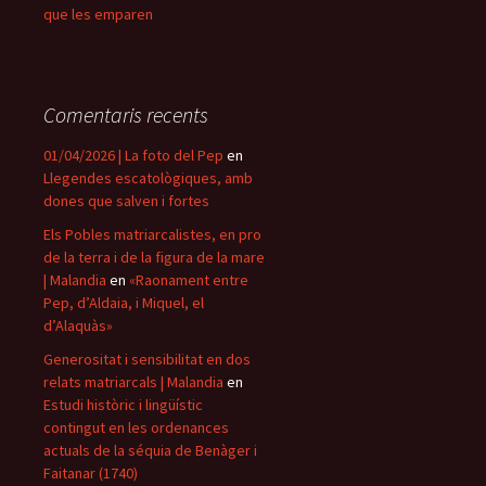
que les emparen
Comentaris recents
01/04/2026 | La foto del Pep
en
Llegendes escatològiques, amb
dones que salven i fortes
Els Pobles matriarcalistes, en pro
de la terra i de la figura de la mare
| Malandia
en
«Raonament entre
Pep, d’Aldaia, i Miquel, el
d’Alaquàs»
Generositat i sensibilitat en dos
relats matriarcals | Malandia
en
Estudi històric i lingüístic
contingut en les ordenances
actuals de la séquia de Benàger i
Faitanar (1740)