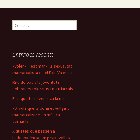
Cerca:
Entrades recents
«Voler» i «estimar» i la sexualitat
matriarcalista en el País Valencià
Ritu de pas a la joventut i
sobiranes tolerants i matriarcals
Fills que tornaven a ca la mare
«Si vols que la dona et vullga»,
matriarcalisme en música
vernacla
Xiquetes que passen a
l’adolescència, en grup i velles