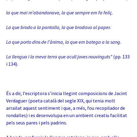
la que mai m’abandonava, la que sempre em fa feliç.
La que brodo a la pantalla, la que brodava al paper.
La que porto dins de l’ànima, la que em batega a la sang.
La llengua i la meva terra que acull joves nouvinguts”
(pp. 133
i 134).
És a dir, l’escriptora s’inicia llegint composicions de Jacint
Verdaguer (poeta català del segle XIX, qui tenia molt
arraïlat aquest sentiment i que, a més, fou recopilador de
rondalles) i es desenvolupa en un ambient creatiu facilitat
pels seus pares i pels padrins.