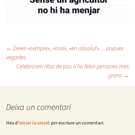
Navegació
←
Deien «sempre», «mai», «en absolut»… poques
vegades
Celebraven ritus de pas o ho feien persones més
per
grans
→
les
entrades
Deixa un comentari
Heu d'
iniciar la sessió
per escriure un comentari.