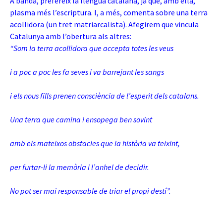
A banda, prefereix la llengua catalana, ja que, amb ella,
plasma més l’escriptura. I, a més, comenta sobre una terra
acollidora (un tret matriarcalista). Afegirem que vincula
Catalunya amb l’obertura als altres:
“Som la terra acollidora que accepta totes les veus
i a poc a poc les fa seves i va barrejant les sangs
i els nous fills prenen consciència de l’esperit dels catalans.
Una terra que camina i ensopega ben sovint
amb els mateixos obstacles que la història va teixint,
per furtar-li la memòria i l’anhel de decidir.
No pot ser mai responsable de triar el propi destí”.