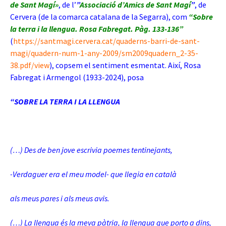
de Sant Magí»
,
de l’
”
Associació d’Amics de Sant Magí
”
, de
Cervera (de la comarca catalana de la Segarra), com
“Sobre
la terra i la llengua. Rosa Fabregat. Pàg. 133-136”
(
https://santmagi.cervera.cat/quaderns-barri-de-sant-
magi/quadern-num-1-any-2009/sm2009quadern_2-35-
38.pdf/view
), copsem el sentiment esmentat. Així, Rosa
Fabregat i Armengol (1933-2024), posa
“SOBRE LA TERRA I LA LLENGUA
(…) Des de ben jove escrivia poemes tentinejants,
-Verdaguer era el meu model- que llegia en català
als meus pares i als meus avis.
(…) La llengua és la meva pàtria, la llengua que porto a dins,