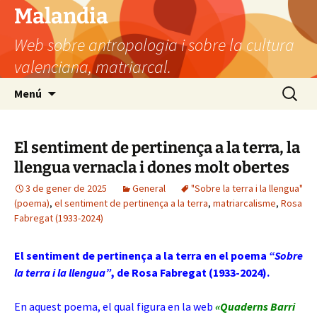
Vés
Malandia
al
Web sobre antropologia i sobre la cultura
contingut
valenciana, matriarcal.
Cerca:
Menú
El sentiment de pertinença a la terra, la
llengua vernacla i dones molt obertes
3 de gener de 2025
General
"Sobre la terra i la llengua"
(poema)
,
el sentiment de pertinença a la terra
,
matriarcalisme
,
Rosa
Fabregat (1933-2024)
El sentiment de pertinença a la terra en el poema
“Sobre
la terra i la llengua”
, de Rosa Fabregat (1933-2024).
En aquest poema, el qual figura en la web
«Quaderns Barri