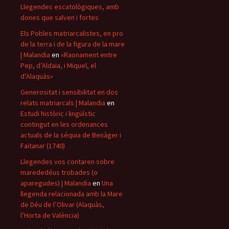
Llegendes escatològiques, amb
dones que salven i fortes
Els Pobles matriarcalistes, en pro
de la terra i de la figura de la mare
| Malandia
en
«Raonament entre
Pep, d’Aldaia, i Miquel, el
d’Alaquàs»
Generositat i sensibilitat en dos
relats matriarcals | Malandia
en
Estudi històric i lingüístic
contingut en les ordenances
actuals de la séquia de Benàger i
Faitanar (1740)
Llegendes vos contaren sobre
marededéus trobades (o
aparegudes) | Malandia
en
Una
llegenda relacionada amb la Mare
de Déu de l’Olivar (Alaquàs,
l’Horta de València)