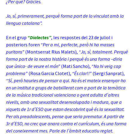
¿Per què? Gràcies.
Jo, sí, primerament, perquè forma part de lo vinculat amb la
llengua catalana”.
En el grup
“Dialectes”
, les respostes del 23 de juliol i
posteriors foren
“Per a mi, perfecte, però hi ha masses
puritans”
(Montserrat Rius Malets),
“Jo, sí, totalment. Perquè
forma part de la nostra història i perquè és una forma –diria
que única- de veure el món”
(Mati Sancho),
“No hi veig cap
problema”
(Rosa Garcia Clotet),
“És clar!!”
(Sergi Sanprat),
“Sí, però hauries de pensar a qui. No és el mateix ensenyar-ho
en un institut a grups de batxillerat com a part de la temàtica
de la música tradicional valenciana o gent adulta d’altres
nivells, amb una sexualitat desenvolupada i madura, que a
xiquets de 1r d’ESO que estan descobrint què és la sexualitat.
Per als preadolescents, pense que seria prematur. A partir de
3r d’ESO, no crec que anara contra el currículum, és una forma
del coneixement mes. Parle de l’àmbit educatiu reglat.