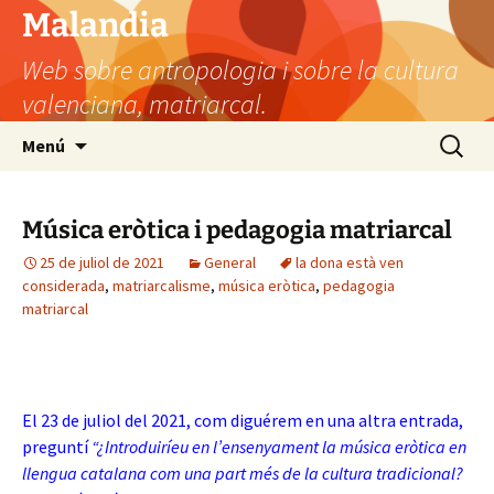
Vés
Malandia
al
Web sobre antropologia i sobre la cultura
contingut
valenciana, matriarcal.
Cerca:
Menú
Música eròtica i pedagogia matriarcal
25 de juliol de 2021
General
la dona està ven
considerada
,
matriarcalisme
,
música eròtica
,
pedagogia
matriarcal
El 23 de juliol del 2021, com diguérem en una altra entrada,
preguntí
“¿Introduiríeu en l’ensenyament la música eròtica en
llengua catalana com una part més de la cultura tradicional?