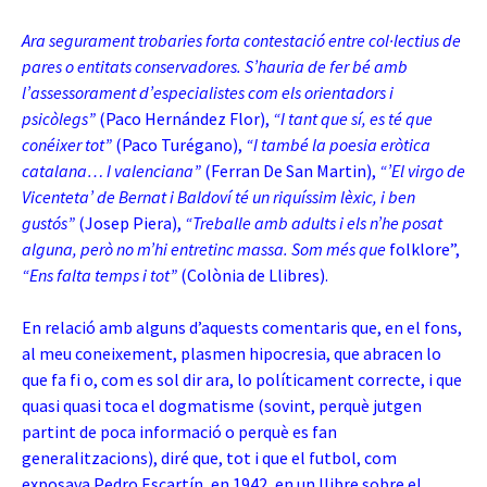
Ara segurament trobaries forta contestació entre col·lectius de
pares o entitats conservadores. S’hauria de fer bé amb
l’assessorament d’especialistes com els orientadors i
psicòlegs”
(Paco Hernández Flor),
“I tant que sí, es té que
conéixer tot”
(Paco Turégano),
“I també la poesia eròtica
catalana… I valenciana”
(Ferran De San Martin),
“’El virgo de
Vicenteta’ de Bernat i Baldoví té un riquíssim lèxic, i ben
gustós”
(Josep Piera),
“Treballe amb adults i els n’he posat
alguna, però no m’hi entretinc massa. Som més que
folklore”,
“Ens falta temps i tot”
(Colònia de Llibres).
En relació amb alguns d’aquests comentaris que, en el fons,
al meu coneixement, plasmen hipocresia, que abracen lo
que fa fi o, com es sol dir ara, lo políticament correcte, i que
quasi quasi toca el dogmatisme (sovint, perquè jutgen
partint de poca informació o perquè es fan
generalitzacions), diré que, tot i que el futbol, com
exposava Pedro Escartín, en 1942, en un llibre sobre el