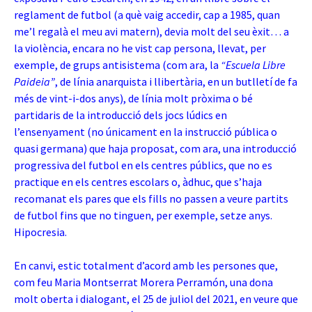
reglament de futbol (a què vaig accedir, cap a 1985, quan
me’l regalà el meu avi matern), devia molt del seu èxit… a
la violència, encara no he vist cap persona, llevat, per
exemple, de grups antisistema (com ara, la
“Escuela Libre
Paideia”
, de línia anarquista i llibertària,
en un butlletí de fa
més de vint-i-dos anys), de línia molt pròxima o bé
partidaris de la introducció dels jocs lúdics en
l’ensenyament (no únicament en la instrucció pública o
quasi germana) que haja proposat, com ara, una introducció
progressiva del futbol en els centres públics, que no es
practique en els centres escolars o, àdhuc, que s’haja
recomanat els pares que els fills no passen a veure partits
de futbol fins que no tinguen, per exemple, setze anys.
Hipocresia.
En canvi, estic totalment d’acord amb les persones que,
com feu Maria Montserrat Morera Perramón, una dona
molt oberta i dialogant, el 25 de juliol del 2021, en veure que