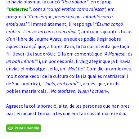
jo havia plasmat la cançó
“Peu polidor”
, en el grup
“Dialectes”
, com a
“cançó eròtica carnavalesca”,
em
preguntà
“Com és que poses cançons infantils com a
eròtiques?”.
Immediatament, li responguí
“És una cançó
eròtica. T’envie un correu electrònic”,
amb unes quantes fotos
d’un llibre de Jaume Ayats, en què es podia llegir sobre
aquesta cançó que, a hores d’ara, hi ha qui intenta que faça
fi i llevar-li el suc eròtic. Ella em comentà que
“A Manresa, és
un ball infantil”
i, un poc després, li vaig afegir que ja li havia
enviat el missatge i, ella, un
“Molt bé”.
Com diu un amic meu,
molt coneixedor de la cultura colla (la qual és matriarcal i
de Sud-amèrica),
“Junts, fent camí”
i, a més, que, en els
pobles matriarcals,
«No teoritzen. Viuen i actuen».
Agraesc la col·laboració, alta, de les persones que han pres
part en aquest tema i a les que em fan costat dia rere dia.