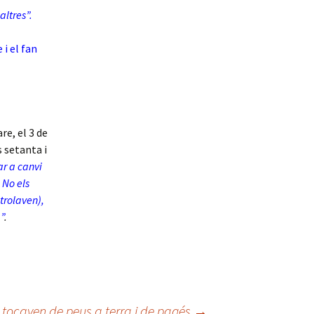
altres”.
 i el fan
e, el 3 de
s setanta i
ar a canvi
 No els
trolaven),
à”
.
 tocaven de peus a terra i de pagés
→