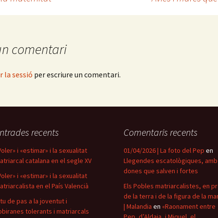
un comentari
ar la sessió
per escriure un comentari.
ntrades recents
Comentaris recents
oler» i «estimar» i la sexualitat
01/04/2026 | La foto del Pep
en
atriarcal catalana en el segle XV
Llegendes escatològiques, amb
dones que salven i fortes
oler» i «estimar» i la sexualitat
atriarcalista en el País Valencià
Els Pobles matriarcalistes, en p
de la terra i de la figura de la ma
itu de pas a la joventut i
| Malandia
en
«Raonament entre
obiranes tolerants i matriarcals
Pep, d’Aldaia, i Miquel, el