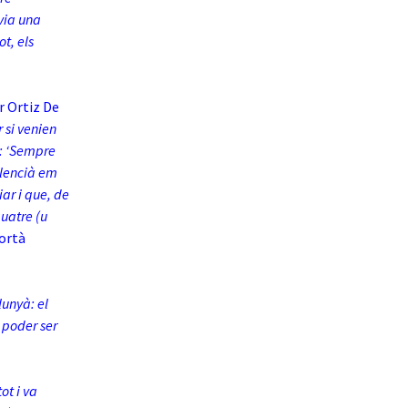
via una
ot, els
r Ortiz De
 si venien
a: ‘Sempre
lencià em
ar i que, de
quatre (u
portà
unyà: el
 poder ser
ot i va