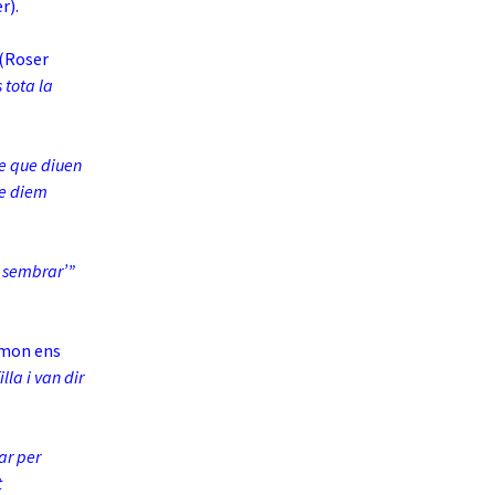
r).
(Roser
 tota la
te que diuen
ue diem
n sembrar’”
amon ens
lla i van dir
ar per
t