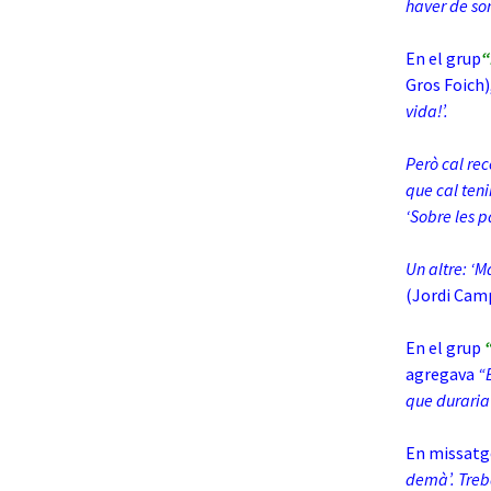
haver de sor
En el grup
“
Gros Foich)
vida!’.
Però cal rec
que cal teni
‘Sobre les p
Un altre: ‘M
(Jordi Camp
En el grup
agregava
“
que duraria 
En missatge
demà’. Treb