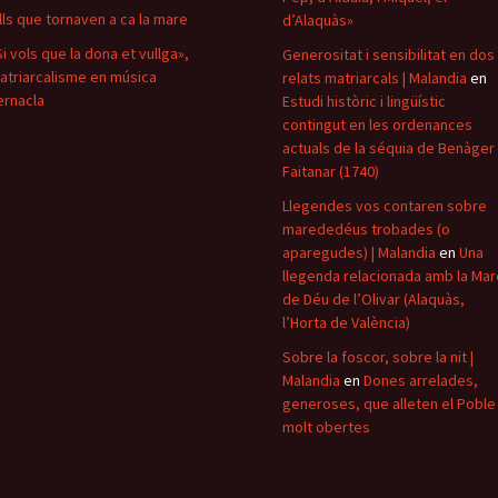
ills que tornaven a ca la mare
d’Alaquàs»
Si vols que la dona et vullga»,
Generositat i sensibilitat en dos
atriarcalisme en música
relats matriarcals | Malandia
en
ernacla
Estudi històric i lingüístic
contingut en les ordenances
actuals de la séquia de Benàger 
Faitanar (1740)
Llegendes vos contaren sobre
marededéus trobades (o
aparegudes) | Malandia
en
Una
llegenda relacionada amb la Mar
de Déu de l’Olivar (Alaquàs,
l’Horta de València)
Sobre la foscor, sobre la nit |
Malandia
en
Dones arrelades,
generoses, que alleten el Poble 
molt obertes