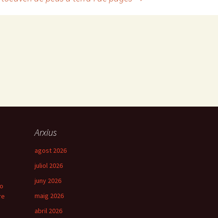
Arxius
agost 2026
juliol 2026
juny 2026
ro
maig 2026
re
abril 2026