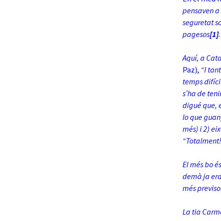
pensaven a 
seguretat soc
pagesos
[1]
.
Aquí, a Cata
Paz),
“I tan
temps difíci
s’ha de teni
digué que, 
lo que guany
més) i 2) ei
“Totalment!
El més bo é
demà ja era
més previso
La tia Carme