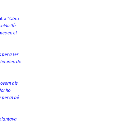
at a
“Obra
l·licità
mes en el
 per a fer
è haurien de
overn als
dor ho
a per al bé
 plantava