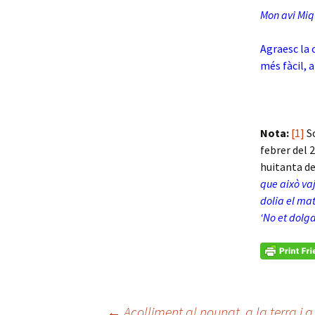
Mon avi Miq
Agraesc la 
més fàcil, a
Nota:
[1]
So
febrer del 2
huitanta de
que això va
dolia el mat
‘No et dolga 
←
Acolliment al nounat, a la terra i a