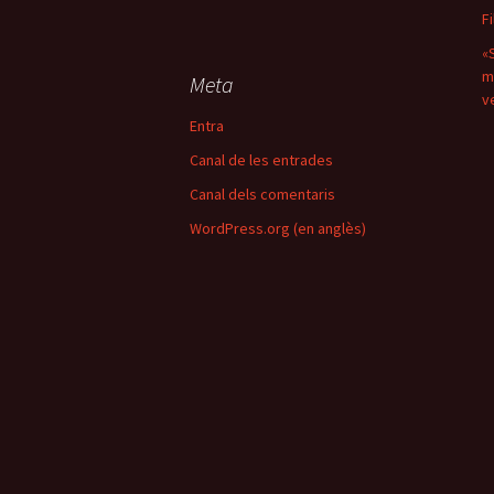
F
«
m
Meta
v
Entra
Canal de les entrades
Canal dels comentaris
WordPress.org (en anglès)