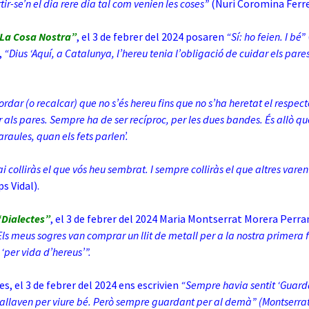
tir-se’n el dia rere dia tal com venien les coses”
(Nuri Coromina Ferre
La Cosa Nostra”
, el 3 de febrer del 2024 posaren
“Sí: ho feien. I bé”
,
“Dius ‘Aquí, a Catalunya, l’hereu tenia l’obligació de cuidar els pares
ordar (o recalcar) que no s’és hereu fins que no s’ha heretat el respec
r als pares. Sempre ha de ser recíproc, per les dues bandes. És allò q
araules, quan els fets parlen’.
ai colliràs el que vós heu sembrat. I sempre colliràs el que altres vare
s Vidal).
“Dialectes”
, el 3 de febrer del 2024 Maria Montserrat Morera Perr
Els meus sogres van comprar un llit de metall per a la nostra primera fi
‘per vida d’hereus’”.
s, el 3 de febrer del 2024 ens escrivien
“Sempre havia sentit ‘Guard
allaven per viure bé. Però sempre guardant per al demà” (Montserra