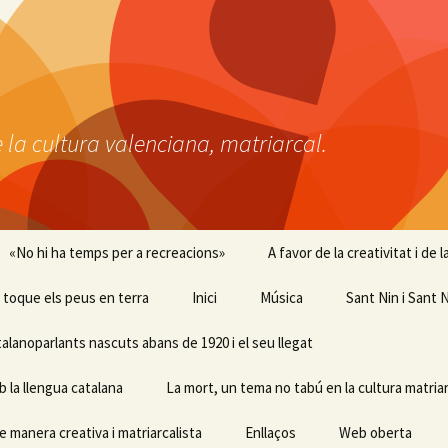
 la cultura valenciana, matriarcal.
«No hi ha temps per a recreacions»
A favor de la creativitat i de
 i toque els peus en terra
Inici
Música
Sant Nin i Sant N
talanoparlants nascuts abans de 1920 i el seu llegat
b la llengua catalana
La mort, un tema no tabú en la cultura matriar
e manera creativa i matriarcalista
Enllaços
Web oberta