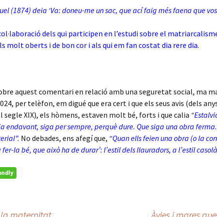
uel (1874) deia ‘Va: doneu-me un sac, que ací faig més faena que vos
col·laboració dels qui participen en l’estudi sobre el matriarcalisme
ls molt oberts i de bon cor i als qui em fan costat dia rere dia.
bre aquest comentari en relació amb una seguretat social, ma mar
024, per telèfon, em digué que era cert i que els seus avis (dels any
l segle XIX), els hòmens, estaven molt bé, forts i que calia
“
Estalvi
ja endavant, siga per sempre, perquè dure. Que siga una obra ferma.
erial”.
No debades, ens afegí que,
“Quan ells feien una obra (o la con
fer-la bé, que això ha de durar’: l’estil dels llauradors, a l’estil casol
 la maternitat
Àvies i mares que