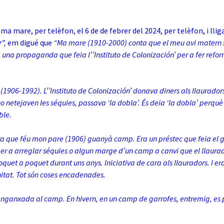
.
ma mare, per telèfon, el 6 de de febrer del 2024, per telèfon, i llig
”,
em digué que
“Ma mare (1910-2000) conta que el meu avi matern so
una propaganda que feia l’’Instituto de Colonización’ per a fer refor
 (1906-1992). L’’Instituto de Colonización’ donava diners als llauradors
no netejaven les séquies, passava ‘la dobla’. És deia ‘la dobla’ perqu
ble.
a que féu mon pare (1906) guanyà camp. Era un préstec que feia el g
per a arreglar séquies o algun marge d’un camp a canvi que el llaura
quet a poquet durant uns anys. Iniciativa de cara als llauradors. I er
itat. Tot són coses encadenades.
enganxada al camp. En hivern, en un camp de garrofes, entremig, es