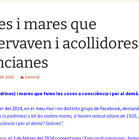
es i mares que
ervaven i acollidores
ncianes
 de 2026
General
drines) i mares que feien les coses a consciència i per al demà
rer del 2024, en el meu mur i en distints grups de Facebook, dema
s (o padrines) o bé les vostres mares, si havien nascut abans de 1920, 
ciència i per al demà? Gràcies”.
ur, el 3 de febrer del 2024 comentaren “
Eren molt previsores. Semp