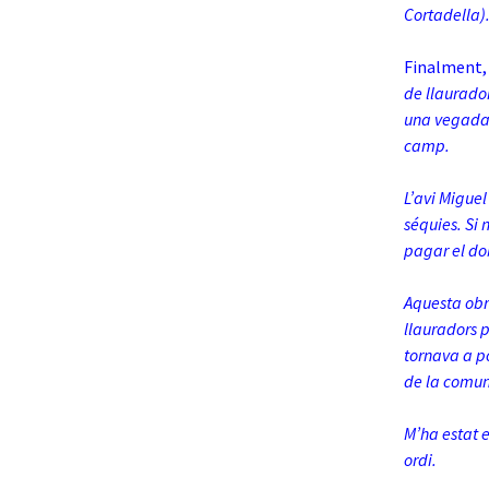
Cortadella)
Finalment, 
de llaurador
una vegada 
camp.
L’avi Miguel
séquies. Si 
pagar el do
Aquesta obr
llauradors 
tornava a po
de la comun
M’ha estat 
ordi.