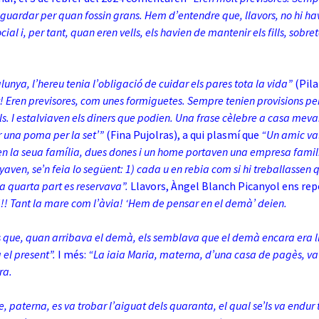
guardar per quan fossin grans. Hem d’entendre que, llavors, no hi ha
ial i, per tant, quan eren vells, els havien de mantenir els fills, sobret
lunya, l’hereu tenia l’obligació de cuidar els pares tota la vida”
(Pila
t! Eren previsores, com unes formiguetes. Sempre tenien provisions per
ls. I estalviaven els diners que podien. Una frase cèlebre a casa mev
r una poma per la set’”
(Fina Pujolras), a qui plasmí que
“Un amic va
en la seua família, dues dones i un home portaven una empresa famili
aven, se’n feia lo següent: 1) cada u en rebia com si hi treballassen 
xa quarta part es reservava”.
Llavors, Àngel Blanch Picanyol ens re
!! Tant la mare com l’àvia! ‘Hem de pensar en el demà’ deien.
s que, quan arribava el demà, els semblava que el demà encara era ll
 el present”.
I més:
“La iaia Maria, materna, d’una casa de pagès, va
ra.
, paterna, es va trobar l’aiguat dels quaranta, el qual se’ls va endur t