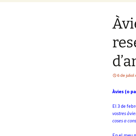
Àvi
res
d’a
6 de juliol
Àvies (o pa
El 3 de feb
vostres àvie
coses a cons
En el meu m