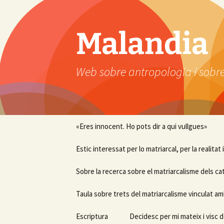
Vés
al
contingut
Malandia
Web sobre antropologia i sobre
«Eres innocent. Ho pots dir a qui vullgues»
Estic interessat per lo matriarcal, per la realitat
Sobre la recerca sobre el matriarcalisme dels ca
Taula sobre trets del matriarcalisme vinculat am
Escriptura
Decidesc per mi mateix i visc d