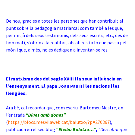
De nou, gràcies a totes les persones que han contribuït al
punt sobre la pedagogia matriarcal com també a les que,
per mitjà dels seus testimonis, dels seus escrits, etc., des de
bon matí, s’obrin a la realitat, als altres i a lo que passa pel
món i que, a més, no es dediquen a inventar-se res.
El matxisme des del segle XVIII i la seua influència en
l’ensenyament. El papa Joan Pau II i les nacions i les
llengües.
Ara bé, cal recordar que, com escriu Bartomeu Mestre, en
l’entrada
“Blues amb dones”
(
https://blocs.mesvilaweb.cat/balutxo/?p=270867
),
publicada en el seu blog
“Etxiba Balutxo…”
,
“Descobrir que