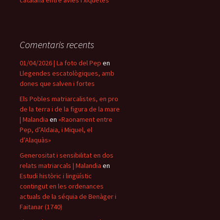
catalana entre àvies i xiquetes
Comentaris recents
01/04/2026 | La foto del Pep
en
Llegendes escatològiques, amb
dones que salven i fortes
Els Pobles matriarcalistes, en pro
de la terra i de la figura de la mare
| Malandia
en
«Raonament entre
Pep, d’Aldaia, i Miquel, el
d’Alaquàs»
Generositat i sensibilitat en dos
relats matriarcals | Malandia
en
Estudi històric i lingüístic
contingut en les ordenances
actuals de la séquia de Benàger i
Faitanar (1740)