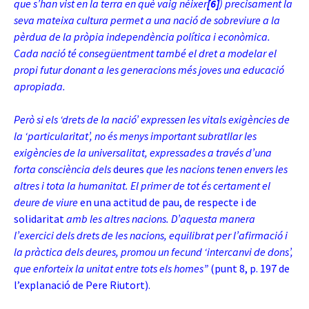
que s’han vist en la terra en què vaig néixer
[6]
) precisament la
seva mateixa cultura permet a una nació de sobreviure a la
pèrdua de la pròpia independència política i econòmica.
Cada nació té consegüentment també el dret a modelar el
propi futur donant a les generacions més joves una educació
apropiada.
Però si els ‘drets de la nació’ expressen les vitals exigències de
la ‘particularitat’, no és menys important subratllar les
exigències de la universalitat, expressades a través d’una
forta consciència dels
deures
que les nacions tenen envers les
altres i tota la humanitat. El primer de tot és certament el
deure de viure
en una actitud de pau, de respecte i de
solidaritat
amb les altres nacions. D’aquesta manera
l’exercici dels drets de les nacions, equilibrat per l’afirmació i
la pràctica dels deures, promou un fecund ‘intercanvi de dons’,
que enforteix la unitat entre tots els homes”
(punt 8, p. 197 de
l’explanació de Pere Riutort).