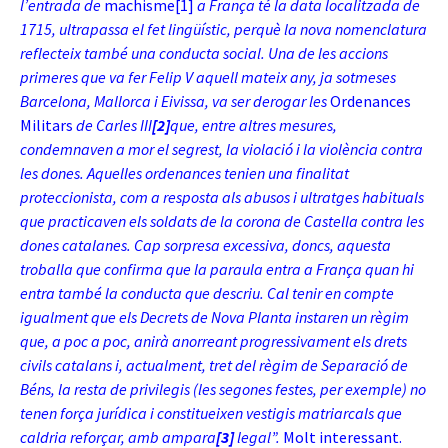
l’entrada de
machisme
[1]
a França té la data localitzada de
1715, ultrapassa el fet lingüístic, perquè la nova nomenclatura
reflecteix també una conducta social. Una de les accions
primeres que va fer Felip V aquell mateix any, ja sotmeses
Barcelona, Mallorca i Eivissa, va ser derogar les
Ordenances
Militars
de Carles III
[2]
que, entre altres mesures,
condemnaven a mor el segrest, la violació i la violència contra
les dones. Aquelles ordenances tenien una finalitat
proteccionista, com a resposta als abusos i ultratges habituals
que practicaven els soldats de la corona de Castella contra les
dones catalanes. Cap sorpresa excessiva, doncs, aquesta
troballa que confirma que la paraula entra a França quan hi
entra també la conducta que descriu. Cal tenir en compte
igualment que els Decrets de Nova Planta instaren un règim
que, a poc a poc, anirà anorreant progressivament els drets
civils catalans i, actualment, tret del règim de Separació de
Béns, la resta de privilegis (les segones festes, per exemple) no
tenen força jurídica i
constitueixen vestigis matriarcals que
caldria reforçar, amb ampara
[3]
legal”.
Molt interessant.