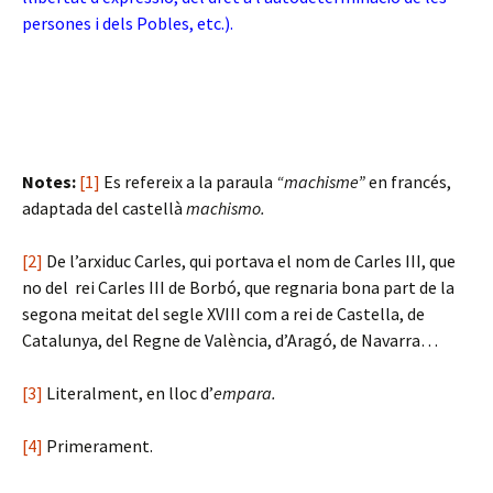
persones i dels Pobles, etc.).
Notes:
[1]
Es refereix a la paraula
“machisme”
en francés,
adaptada del castellà
machismo.
[2]
De l’arxiduc Carles, qui portava el nom de Carles III, que
no del rei Carles III de Borbó, que regnaria bona part de la
segona meitat del segle XVIII com a rei de Castella, de
Catalunya, del Regne de València, d’Aragó, de Navarra…
[3]
Literalment, en lloc d’
empara.
[4]
Primerament.