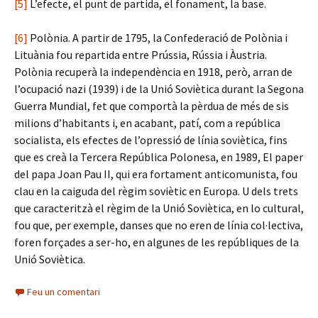
[5]
L’efecte, el punt de partida, el fonament, la base.
[6]
Polònia. A partir de 1795, la Confederació de Polònia i
Lituània fou repartida entre Prússia, Rússia i Àustria.
Polònia recuperà la independència en 1918, però, arran de
l’ocupació nazi (1939) i de la Unió Soviètica durant la Segona
Guerra Mundial, fet que comportà la pèrdua de més de sis
milions d’habitants i, en acabant, patí, com a república
socialista, els efectes de l’opressió de línia soviètica, fins
que es creà la Tercera República Polonesa, en 1989, El paper
del papa Joan Pau II, qui era fortament anticomunista, fou
clau en la caiguda del règim soviètic en Europa. U dels trets
que caracteritzà el règim de la Unió Soviètica, en lo cultural,
fou que, per exemple, danses que no eren de línia col·lectiva,
foren forçades a ser-ho, en algunes de les repúbliques de la
Unió Soviètica.
Feu un comentari