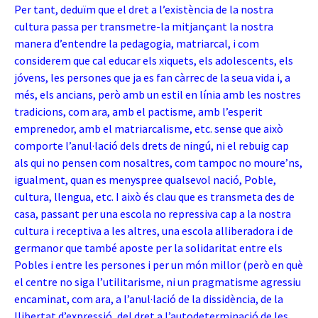
Per tant, deduïm que el dret a l’existència de la nostra
cultura passa per transmetre-la mitjançant la nostra
manera d’entendre la pedagogia, matriarcal, i com
considerem que cal educar els xiquets, els adolescents, els
jóvens, les persones que ja es fan càrrec de la seua vida i, a
més, els ancians, però amb un estil en línia amb les nostres
tradicions, com ara, amb el pactisme, amb l’esperit
emprenedor, amb el matriarcalisme, etc. sense que això
comporte l’anul·lació dels drets de ningú, ni el rebuig cap
als qui no pensen com nosaltres, com tampoc no moure’ns,
igualment, quan es menyspree qualsevol nació,
Poble,
cultura, llengua, etc. I això és clau que es transmeta des de
casa, passant per una escola no repressiva cap a la nostra
cultura i receptiva a les altres, una escola alliberadora i de
germanor que també aposte per la solidaritat entre els
Pobles i entre les persones i per un món millor (però en què
el centre no siga l’utilitarisme, ni un pragmatisme agressiu
encaminat, com ara, a l’anul·lació de la dissidència, de la
llibertat d’expressió, del dret a l’autodeterminació de les