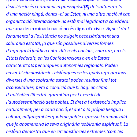
l’existència és certament el pressupòsit
[5]
dels altres drets
d’una nació: ningú, doncs –ni un Estat, ni una altra nació ni cap
organització internacional- no està mai legitimat a considerar
que
una determinada nació no és digna d’existir
. Aquest dret
fonamental a l’existència no exigeix necessàriament una
sobirania estatal, ja que són possibles diverses formes
d’agregació jurídica entre diferents nacions, com ara, en els
Estats federals, en les Confederacions o en els Estats
caracteritzats per àmplies autonomies regionals. Poden
haver-hi circumstàncies històriques en les quals agregacions
diverses d’una sobirania estatal poden resultar fins i tot
aconsellables, però a condició que hi hagi un clima
d’autèntica llibertat, garantida per l’exercici de
l’autodeterminació dels pobles. El dret a l’existència implica
naturalment, per a cada nació, el dret a la pròpia llengua i
cultura, mitjançant les quals un poble expressa i promou allò
que jo anomenaria la seva originària ‘sobirania espiritual’. La
història demostra que en circumstàncies extremes (com les